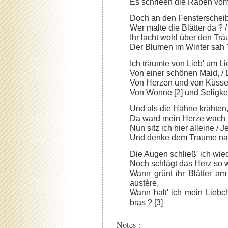
Es schrieen die Raben vom Da
Doch an den Fensterscheibe
Wer malte die Blätter da ? /
Ihr lacht wohl über den Trä
Der Blumen im Winter sah ? 
Ich träumte von Lieb' um Lie
Von einer schönen Maid, / D
Von Herzen und von Küssen
Von Wonne [2] und Seligkeit.
Und als die Hähne krähten, 
Da ward mein Herze wach ; /
Nun sitz ich hier alleine / Je
Und denke dem Traume nach.
Die Augen schließ' ich wied
Noch schlägt das Herz so w
Wann grünt ihr Blätter am
austère,
Wann halt' ich mein Liebc
bras ? [3]
Notes :