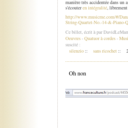
manière très accidentée dans un au
s'écouter
en intégralité
, librement
http://www.musicme.com/#/Dana
String-Quartet-No.-14-&-Piano-
Ce billet, écrit à par DavidLeMar
Oeuvres
-
Quatuor à cordes
-
Musi
suscité :
silenzio
::
sans ricochet
::
2
Oh non