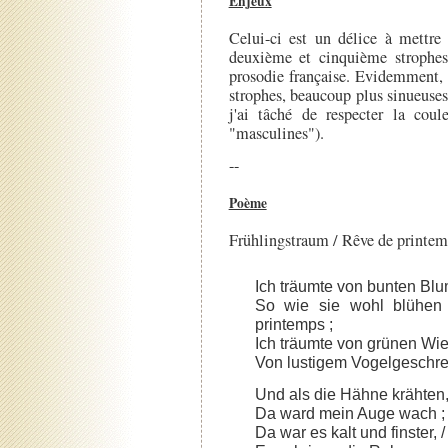
Enjeux
Celui-ci est un délice à mettre 
deuxième et cinquième strophes
prosodie française. Evidemment, 
strophes, beaucoup plus sinueuse
j'ai tâché de respecter la cou
"masculines").
--
Poème
Frühlingstraum / Rêve de printem
Ich träumte von bunten Blum
So wie sie wohl blühen 
printemps ;
Ich träumte von grünen Wies
Von lustigem Vogelgeschrei.
Und als die Hähne krähten, 
Da ward mein Auge wach ; / 
Da war es kalt und finster, / I