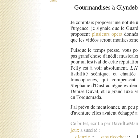
Liens
Gourmandises à Glyndeb
Je comptais proposer une notule u
l'urgence, je signale que le Guar
proposent
plusieurs opéra
donnés 
que les vidéos seront manifesteme
Puisque le temps presse, vous p
pas grand'chose d'inédit musical
pour un festival de cette réputati
Pelly est à voir absolument.
L'H
lisibilité scénique, et chant
francophones, qui compensent
Stéphanie d'Oustrac règne évidem
Denise Duval, et le grand luxe s
en Torquemada.
J'ai prévu de mentionner, un peu pl
d'aventure elles avaient échappé 
Ce billet, écrit à par DavidLeMar
jeux
a suscité :
silenzio
::
sans ricochet
::
1