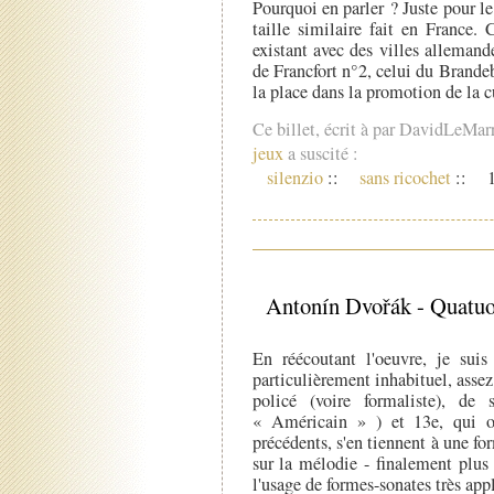
Pourquoi en parler ? Juste pour le
taille similaire fait en France. 
existant avec des villes allemand
de Francfort n°2, celui du Brandeb
la place dans la promotion de la cu
Ce billet, écrit à par DavidLeMar
jeux
a suscité :
silenzio
::
sans ricochet
::
1
Antonín Dvořák - Quatuo
En réécoutant l'oeuvre, je sui
particulièrement inhabituel, assez
policé (voire formaliste), de
« Américain » ) et 13e, qui of
précédents, s'en tiennent à une f
sur la mélodie - finalement plus
l'usage de formes-sonates très app