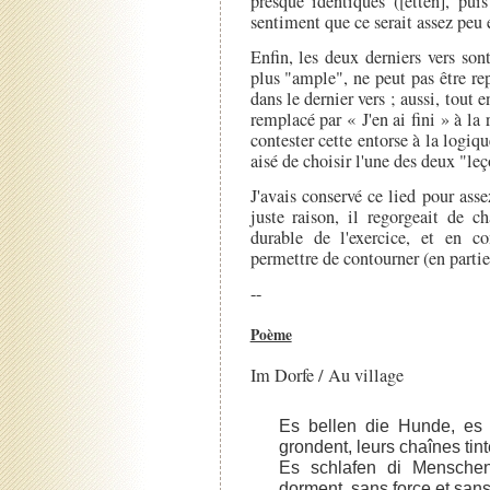
presque identiques ([etten], puis
sentiment que ce serait assez peu
Enfin, les deux derniers vers sont
plus "ample", ne peut pas être rep
dans le dernier vers ; aussi, tout 
remplacé par « J'en ai fini » à 
contester cette entorse à la logiqu
aisé de choisir l'une des deux "leço
J'avais conservé ce lied pour ass
juste raison, il regorgeait de c
durable de l'exercice, et en 
permettre de contourner (en partie
--
Poème
Im Dorfe / Au village
Es bellen die Hunde, es r
grondent, leurs chaînes tint
Es schlafen di Menschen
dorment, sans force et sans 