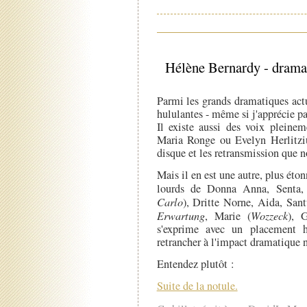
Hélène Bernardy - dramat
Parmi les grands dramatiques actu
hululantes - même si j'apprécie p
Il existe aussi des voix pleine
Maria Ronge ou Evelyn Herlitziu
disque et les retransmission que
Mais il en est une autre, plus éto
lourds de Donna Anna, Senta, E
Carlo
), Dritte Norne, Aida, San
Erwartung
, Marie (
Wozzeck
), G
s'exprime avec un placement ha
retrancher à l'impact dramatique n
Entendez plutôt :
Suite de la notule.