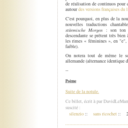
de réalisation de continuos pour 
autour
des versions françaises du l
C'est pourquoi, en plus de la no
nouvelles traductions chanta
stürmische Morgen
: son ton tr
descendante se prêtent très bien 
les rimes « féminines », en "e",
faible).
On notera tout de même le soi
allemande (alternance identique de
--
Poème
Suite de la notule.
Ce billet, écrit à par DavidLeMar
suscité :
silenzio
::
sans ricochet
::
2