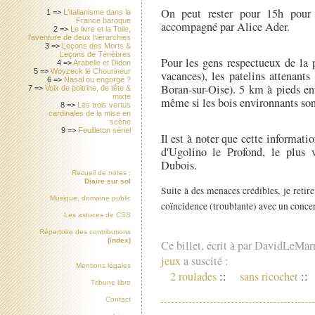
On peut rester pour 15h pour 
1 =>
L'italianisme dans la
France baroque
accompagné par Alice Ader.
2 =>
Le livre et la Toile,
l'aventure de deux hiérarchies
3 =>
Leçons des Morts &
Leçons de Ténèbres
Pour les gens respectueux de la 
4 =>
Arabelle et Didon
5 =>
Woyzeck le Chourineur
vacances), les patelins attenant
6 =>
Nasal ou engorgé ?
Boran-sur-Oise). 5 km à pieds en
7 =>
Voix de poitrine, de tête &
mixte
même si les bois environnants son
8 =>
Les trois vertus
cardinales de la mise en
scène
9 =>
Feuilleton sériel
Il est à noter que cette informatio
d'Ugolino le Profond, le plus 
Dubois.
Recueil de notes :
Diaire sur sol
Suite à des menaces crédibles, je retire
Musique, domaine public
coïncidence (troublante) avec un concer
Les astuces de
CSS
Répertoire des contributions
(index)
Ce billet, écrit à par DavidLeMar
jeux
a suscité :
Mentions légales
2 roulades
::
sans ricochet
::
Tribune libre
Contact