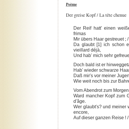
Poème
Der greise Kopf / La tête chenue
Der Reif hatt' einen weiß
frimas
Mir übers Haar gestreuet ; /
Da glaubt [1] ich schon ei
vieillard déjà,
Und hab' mich sehr gefreuet
Doch bald ist er hinweggetau
Hab' wieder schwarze Haar
Daß mir's vor meiner Jugen
Wie weit noch bis zur Bahre
Vom Abendrot zum Morgenlic
Ward mancher Kopf zum Gr
d'âge.
Wer glaubt's? und meiner w
encore,
Auf dieser ganzen Reise ! /