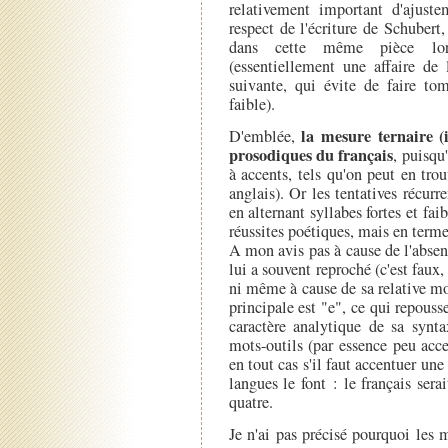
relativement important d'ajust
respect de l'écriture de Schubert,
dans cette même pièce lor
(essentiellement une affaire de 
suivante, qui évite de faire to
faible).
la mesure ternaire (i
D'emblée,
prosodiques du français
, puisqu
à accents, tels qu'on peut en tro
anglais). Or les tentatives récurre
en alternant syllabes fortes et fai
réussites poétiques, mais en terme
A mon avis pas à cause de l'abse
lui a souvent reproché (c'est faux
ni même à cause de sa relative mon
principale est "e", ce qui repouss
caractère analytique de sa synta
mots-outils (par essence peu acc
en tout cas s'il faut accentuer un
langues le font : le français sera
quatre.
Je n'ai pas précisé pourquoi les 