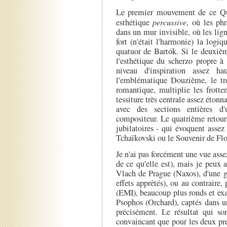
Le premier mouvement de ce Qua
esthétique
percussive
, où les ph
dans un mur invisible, où les lig
fort (n'était l'harmonie) la log
quatuor de Bartók. Si le deuxi
l'esthétique du scherzo propre à
niveau d'inspiration assez h
l'emblématique Douzième, le tro
romantique, multiplie les frotte
tessiture très centrale assez étonn
avec des sections entières d'
compositeur. Le quatrième retourn
jubilatoires - qui évoquent assez
Tchaïkovski ou le Souvenir de Flo
Je n'ai pas forcément une vue assez
de ce qu'elle est), mais je peux a
Vlach de Prague (Naxos), d'une g
effets apprêtés), ou au contraire
(EMI), beaucoup plus ronds et exal
Psophos (Orchard), captés dans u
précisément. Le résultat qui s
convaincant que pour les deux préc