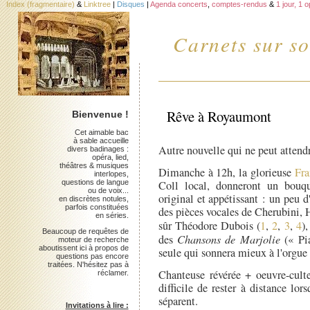
Index (fragmentaire)
&
Linktree
|
Disques
|
Agenda concerts
,
comptes-rendus
&
1 jour, 1 
Carnets sur so
Rêve à Royaumont
Bienvenue !
Cet aimable bac
à sable accueille
Autre nouvelle qui ne peut attendr
divers badinages :
opéra, lied,
théâtres & musiques
Dimanche à 12h, la glorieuse
Fra
interlopes,
questions de langue
Coll local, donneront un bouq
ou de voix...
original et appétissant : un peu 
en discrètes notules,
parfois constituées
des pièces vocales de Cherubini, 
en séries.
sûr Théodore Dubois (
1
,
2
,
3
,
4
)
Beaucoup de requêtes de
des
Chansons de Marjolie
(« Pia
moteur de recherche
aboutissent ici à propos de
seule qui sonnera mieux à l'orgue 
questions pas encore
traitées. N'hésitez pas à
Chanteuse révérée + oeuvre-culte
réclamer.
difficile de rester à distance l
séparent.
Invitations à lire :