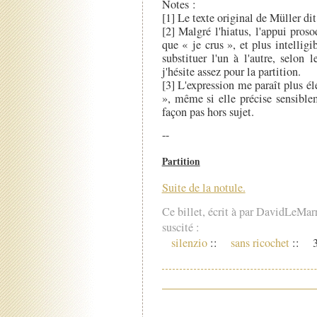
Notes :
[1] Le texte original de Müller dit
[2] Malgré l'hiatus, l'appui pros
que « je crus », et plus intelligi
substituer l'un à l'autre, selon 
j'hésite assez pour la partition.
[3] L'expression me paraît plus é
», même si elle précise sensiblem
façon pas hors sujet.
--
Partition
Suite de la notule.
Ce billet, écrit à par DavidLeMar
suscité :
silenzio
::
sans ricochet
::
3