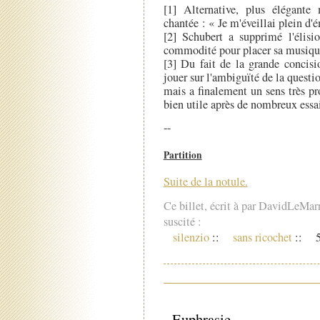
[1] Alternative, plus élégante
chantée : « Je m'éveillai plein d'
[2] Schubert a supprimé l'élis
commodité pour placer sa musiqu
[3] Du fait de la grande concisi
jouer sur l'ambiguïté de la questi
mais a finalement un sens très pro
bien utile après de nombreux essai
--
Partition
Suite de la notule.
Ce billet, écrit à par DavidLeMar
suscité :
silenzio
::
sans ricochet
::
5
Euphrasie