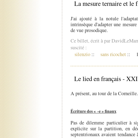
La mesure ternaire et le 
J'ai ajouté à la notule l'adapta
intrinsèque d'adapter une mesure 
de vue prosodique.
Ce billet, écrit à par DavidLeMar
suscité :
silenzio
::
sans ricochet
::
1
Le lied en français - XX
A présent, au tour de la Corneille.
Écriture des « -e » finaux
Pas de dilemme particulier à sig
explicite sur la partition, en d
septentrionaux avaient tendance à