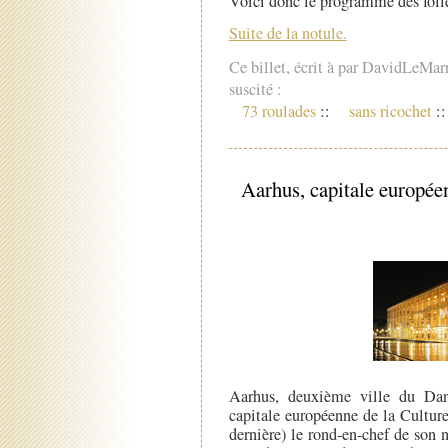
Voici donc le programme des folles
Suite de la notule.
Ce billet, écrit à par DavidLeMar
suscité :
73 roulades
::
sans ricochet
::
Aarhus, capitale europée
Aarhus, deuxième ville du Dan
capitale européenne de la Cultur
dernière) le rond-en-chef de son