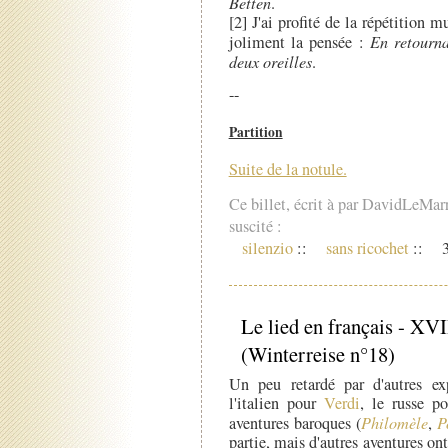
Betten
.
[2] J'ai profité de la répétition m
joliment la pensée :
En retourna
deux oreilles
.
--
Partition
Suite de la notule.
Ce billet, écrit à par DavidLeMar
suscité :
silenzio
::
sans ricochet
::
3
Le lied en français - XV
(Winterreise n°18)
Un peu retardé par d'autres ex
l'italien pour
Verdi
, le russe p
aventures baroques (
Philomèle
,
P
partie, mais d'autres aventures o