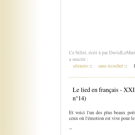
Ce billet, écrit à par DavidLeMar
a suscité :
silenzio
::
sans ricochet
::
1
Le lied en français - XXI
n°14)
Et voici l'un des plus beaux poè
ceux où l'émotion est vive pour le
--