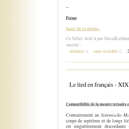
--
Poème
Suite de la notule.
Ce billet, écrit à par DavidLeMar
suscité :
silenzio
::
sans ricochet
::
2
Le lied en français - XI
Compatibilité de la mesure ternaire e
Contrairement au
Stürmische M
coups de septième et de longs li
est singulièrement discordant