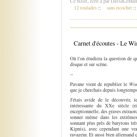
Ce billet, écrit à par DavidLeMar
12 roulades
::
sans ricochet
::
Carnet d'écoutes - Le Win
Où l'on étudiera la question de q
disque et sur scène.
--
Pavane vient de republier le
Win
que je cherchais depuis longtemps
J'étais avide de le découvrir, 
intéressante du XXe siècle (r
exceptionnelle, des graves extraor
sonner même dans les extrêmes
sonnant plus près de barytons trè
Kipnis), avec cependant une vra
ravageur. Et aussi bien allemand q