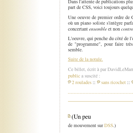
Dans l'attente de publications plus
part de CSS, voici toujours quelq
Une oeuvre de premier ordre de 
où un piano soliste s'intègre parf
concertant
ensemble
et non
contr
L'oeuvre, qui penche du côté de l
de "programme", pour faire très 
semble.
Suite de la notule.
Ce billet, écrit à par DavidLeMar
public
a suscité :
2 roulades
::
sans ricochet
::
(Un peu
de mouvement sur
DSS
.)