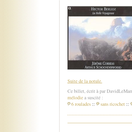
Suite de la notule.
Ce billet, écrit à par DavidLeMar
mélodie
a suscité :
6 roulades
::
sans ricochet
::