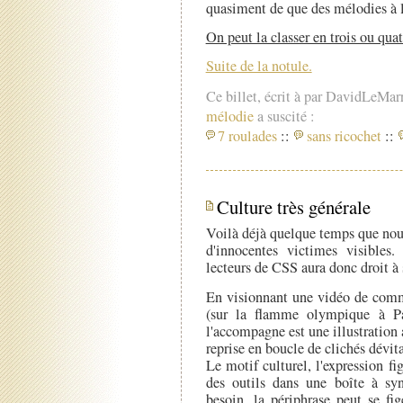
quasiment de que des mélodies à l
On peut la classer en trois ou qua
Suite de la notule.
Ce billet, écrit à par DavidLeMar
mélodie
a suscité :
7 roulades
::
sans ricochet
::
Culture très générale
Voilà déjà quelque temps que nous
d'innocentes victimes visible
lecteurs de CSS aura donc droit à 
En visionnant une vidéo de comme
(sur la flamme olympique à Par
l'accompagne est une illustratio
reprise en boucle de clichés dévita
Le motif culturel, l'expression fi
des outils dans une boîte à sy
besoin, la périphrase peut se fig