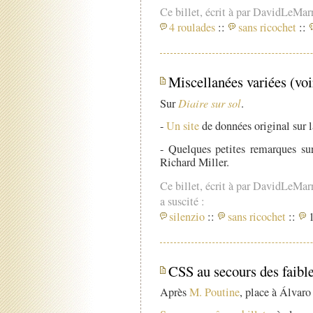
Ce billet, écrit à par DavidLeMar
4 roulades
::
sans ricochet
::
Miscellanées variées (voi
Sur
Diaire sur sol
.
-
Un site
de données original sur 
- Quelques petites remarques su
Richard Miller.
Ce billet, écrit à par DavidLeMar
a suscité :
silenzio
::
sans ricochet
::
1
CSS au secours des faible
Après
M. Poutine
, place à Álvaro