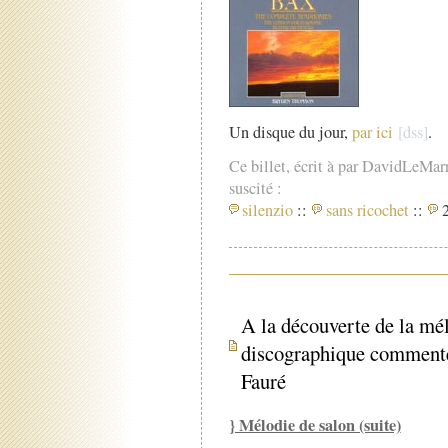
Un disque du jour,
par ici
.
Ce billet, écrit à par DavidLeMar
suscité :
silenzio
::
sans ricochet
::
2
A la découverte de la mél
discographique commenté 
Fauré
} Mélodie de salon (suite)