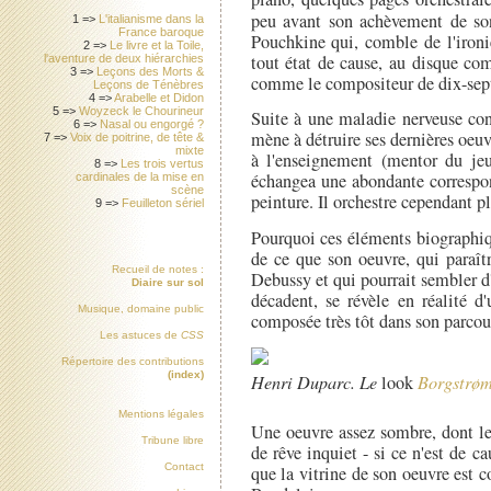
peu avant son achèvement de s
1 =>
L'italianisme dans la
France baroque
Pouchkine qui, comble de l'ironie
2 =>
Le livre et la Toile,
tout état de cause, au disque co
l'aventure de deux hiérarchies
3 =>
Leçons des Morts &
comme le compositeur de dix-sept
Leçons de Ténèbres
4 =>
Arabelle et Didon
5 =>
Woyzeck le Chourineur
Suite à une maladie nerveuse con
6 =>
Nasal ou engorgé ?
mène à détruire ses dernières oeuvr
7 =>
Voix de poitrine, de tête &
mixte
à l'enseignement (mentor du je
8 =>
Les trois vertus
échangea une abondante correspond
cardinales de la mise en
scène
peinture. Il orchestre cependant p
9 =>
Feuilleton sériel
Pourquoi ces éléments biographiqu
de ce que son oeuvre, qui paraîtr
Recueil de notes :
Debussy et qui pourrait sembler d'
Diaire sur sol
décadent, se révèle en réalité d
Musique, domaine public
composée très tôt dans son parcou
Les astuces de
CSS
Répertoire des contributions
(index)
Henri Duparc. Le
look
Borgstrø
Mentions légales
Une oeuvre assez sombre, dont le
Tribune libre
de rêve inquiet - si ce n'est de c
Contact
que la vitrine de son oeuvre est 