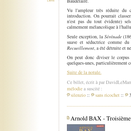
Baudelaire.
Liens
Vu l'ampleur très réduite du 
introduction. On pourrait classe
n'est pas du tout évidente) sel
calmement mélancolique à l'hallu
Seule exception, la
Sérénade
(186
suave et séductrice comme du 
Recueillement
, a été détruite et n
On peut donc diviser le corpu
quelques-unes, particulièrement c
Suite de la notule.
Ce billet, écrit à par DavidLeMar
mélodie
a suscité :
silenzio
::
sans ricochet
::
3
Arnold BAX - Troisièm