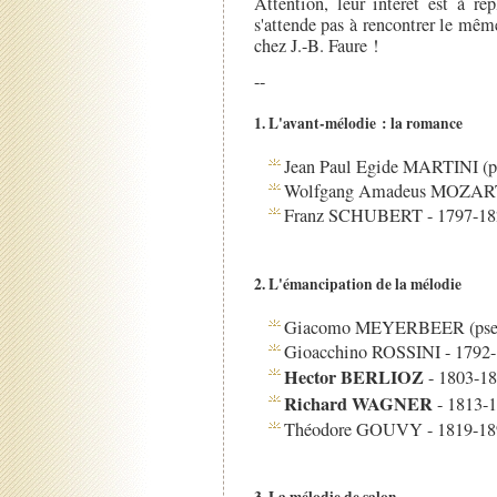
Attention, leur intérêt est à r
s'attende pas à rencontrer le mêm
chez J.-B. Faure !
--
1. L'avant-mélodie : la romance
Jean Paul Egide MARTINI (p
Wolfgang Amadeus MOZART
Franz SCHUBERT - 1797-18
2. L'émancipation de la mélodie
Giacomo MEYERBEER (pseu
Gioacchino ROSSINI - 1792
Hector BERLIOZ
- 1803-1
Richard WAGNER
- 1813-
Théodore GOUVY - 1819-18