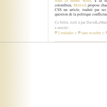
Sous ce même billet
, à la su
colombien,
Morloch
propose chaq
CSS un article, traduit par ses
question de la politique conflict
Ce billet, écrit à par DavidLeMar
a suscité :
2 roulades
::
sans ricochet
::