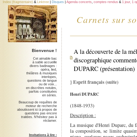
Index (fragmentaire)
&
Linktree
|
Disques
|
Agenda concerts
,
comptes-rendus
&
1 jour, 1 
Carnets sur so
A la découverte de la mél
Bienvenue !
discographique commenté 
Cet aimable bac
à sable accueille
divers badinages :
DUPARC (présentation)
opéra, lied,
théâtres & musiques
interlopes,
} Esprit français (suite)
questions de langue
ou de voix...
en discrètes notules,
parfois constituées
Henri DUPARC
en séries.
Beaucoup de requêtes de
(1848-1933)
moteur de recherche
aboutissent ici à propos de
questions pas encore
Description :
traitées. N'hésitez pas à
réclamer.
La musique d'Henri Duparc, du fa
la composition, se limite quasi
Invitations à lire :
piano, quelques pages orchestrale