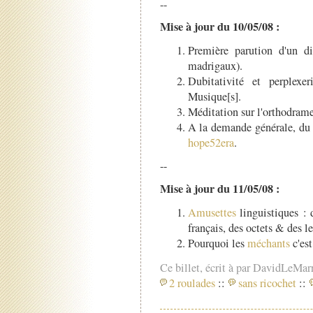
--
Mise à jour du 10/05/08 :
Première parution d'un d
madrigaux).
Dubitativité et perplexe
Musique[s].
Méditation sur l'orthodram
A la demande générale, du n
hope52era
.
--
Mise à jour du 11/05/08 :
Amusettes
linguistiques :
français, des octets & des le
Pourquoi les
méchants
c'est
Ce billet, écrit à par DavidLeMar
2 roulades
::
sans ricochet
::