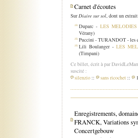
Carnet d'écoutes
Sur
Diaire sur sol
, dont un extrai
Duparc -
LES MELODIES
Vérany)
Puccini - TURANDOT - les qu
Lili Boulanger -
LES MEL
(Timpani)
Ce billet, écrit à par DavidLeMar
suscité :
silenzio
::
sans ricochet
::
1
Enregistrements, domain
FRANCK, Variations sym
Concertgebouw