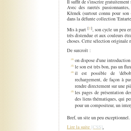
Il suffit de s'inscrire gratuitement
Avec des raretés passionnantes
Křenek (surtout connu pour son
dans la défunte collection 'Entart
[
1
]
Mis à part
, son cycle un peu
très distendue et aux couleurs étr
choses. Cette sélection originale 
De surcroît :
on dispose d'une introduction
le son est très bon, pas un flu
il est possible de 'débob
rechargement, de façon à pas
rendre directement sur une piè
les pages de présentation de
des liens thématiques, qui per
pour un compositeur, un inter
Bref, un site un peu exceptionnel.
Lire la suite
.