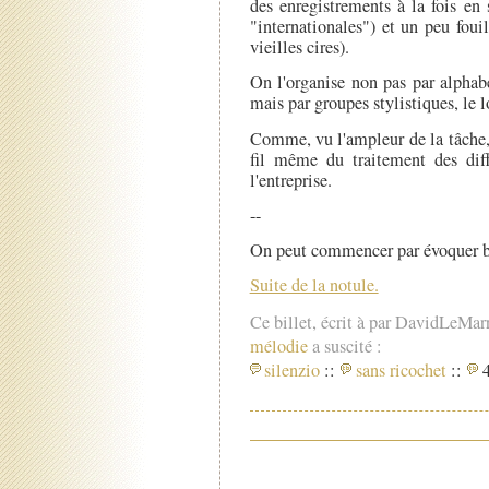
des enregistrements à la fois en
"internationales") et un peu fou
vieilles cires).
On l'organise non pas par alphab
mais par groupes stylistiques, le 
Comme, vu l'ampleur de la tâche, 
fil même du traitement des diff
l'entreprise.
--
On peut commencer par évoquer br
Suite de la notule.
Ce billet, écrit à par DavidLeMar
mélodie
a suscité :
silenzio
::
sans ricochet
::
4