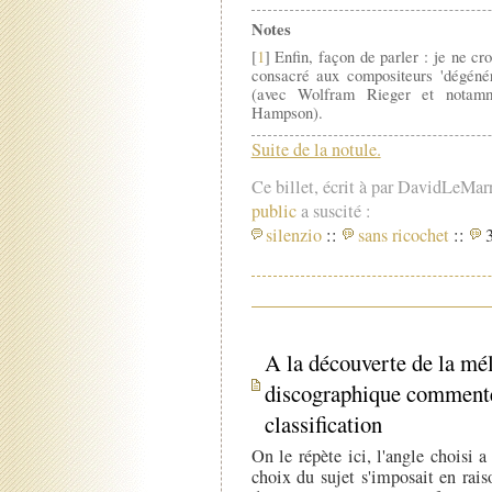
Notes
[
1
] Enfin, façon de parler : je ne cr
consacré aux compositeurs 'dégéné
(avec Wolfram Rieger et notam
Hampson).
Suite de la notule.
Ce billet, écrit à par DavidLeMar
public
a suscité :
silenzio
::
sans ricochet
::
3
A la découverte de la mél
discographique commenté -
classification
On le répète ici, l'angle choisi a
choix du sujet s'imposait en rais