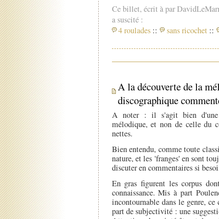
Ce billet, écrit à par DavidLeMar
a suscité :
4 roulades
::
sans ricochet
::
A la découverte de la mél
discographique commenté 
A noter : il s'agit bien d'une 
mélodique, et non de celle du co
nettes.
Bien entendu, comme toute classifi
nature, et les 'franges' en sont to
discuter en commentaires si beso
En gras figurent les corpus do
connaissance. Mis à part Poulenc
incontournable dans le genre, ce 
part de subjectivité : une suggest