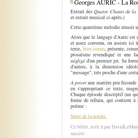
Georges AURIC - La Rose
Extrait des
Quatre Chants de la
et extrait musical ci-après.)
Cette quatrième mélodie réussit un
Alors que le langage d'Auric est
et assez convenu, on assiste ici
texte,
bien connu
, présente, comm
prosaïsme revendiqué et une fac
négligé
d'un premier jet. Sa fort
d'autres, à la dimension idéo
"message", très proche d'une cert
A priori
une matière peu féconde 
en s'appropriant ce texte, magni
Chaque épisode descriptif (un qu
forme de refrain, qui contient 
poème :
Suite de la notule.
Ce billet, écrit à par DavidLeMar
suscité :