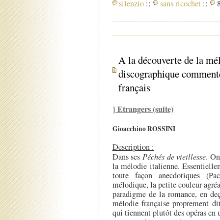
silenzio
::
sans ricochet
::
8
A la découverte de la mél
discographique commenté -
français
} Etrangers (suite)
Gioacchino ROSSINI
Description :
Dans ses
Péchés de vieillesse
. On
la mélodie italienne. Essentielle
toute façon anecdotiques (Pac
mélodique, la petite couleur agré
paradigme de la romance, en deç
mélodie française proprement dit
qui tiennent plutôt des opéras en 