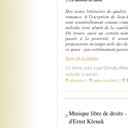
3. La mélodie de salon
Des textes littéraires de qualité
romance. A l'exception de Jean-B
sont essentiellement connus com
mélodie tient plutôt de la canti
On trouve aussi un certain nom
passés à la postérité, il serai
proposerons en temps utile des di
ce genre - pas extrêmement passio
Suite de la notule.
Ce billet, écrit à par DavidLeMar
mélodie
a suscité :
silenzio
::
sans ricochet
::
3
Musique libre de droits 
d'Ernst Křenek