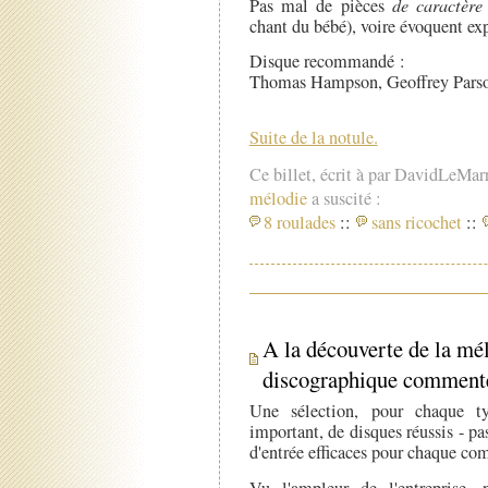
Pas mal de pièces
de caractère
chant du bébé), voire évoquent ex
Disque recommandé :
Thomas Hampson, Geoffrey Parson
Suite de la notule.
Ce billet, écrit à par DavidLeMar
mélodie
a suscité :
8 roulades
::
sans ricochet
::
A la découverte de la mél
discographique commenté -
Une sélection, pour chaque t
important, de disques réussis - pa
d'entrée efficaces pour chaque com
Vu l'ampleur de l'entreprise,