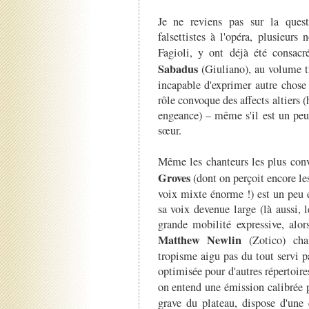
Je ne reviens pas sur la quest
falsettistes à l'opéra, plusieurs 
Fagioli, y ont déjà été consacr
Sabadus
(Giuliano), au volume tr
incapable d'exprimer autre chose
rôle convoque des affects altiers 
engeance) – même s'il est un pe
sœur.
Même les chanteurs les plus con
Groves
(dont on perçoit encore les
voix mixte énorme !) est un peu 
sa voix devenue large (là aussi, 
grande mobilité expressive, alor
Matthew Newlin
(Zotico) cha
tropisme aigu pas du tout servi p
optimisée pour d'autres répertoire
on entend une émission calibrée 
grave du plateau, dispose d'une 