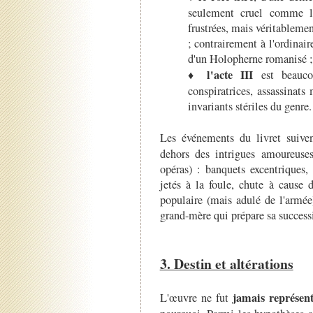
seulement cruel comme le
frustrées, mais véritablemen
; contrairement à l'ordinair
d'un Holopherne romanisé ;
l'acte III
♦
est beauco
conspiratrices, assassina
invariants stériles du genre.
Les événements du livret suiven
dehors des intrigues amoureuses
opéras) : banquets excentriques,
jetés à la foule, chute à cause 
populaire (mais adulé de l'armée)
grand-mère qui prépare sa succes
3. Destin et altérations
jamais représen
L'œuvre ne fut