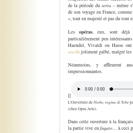
de la période du
seria –
même s'i
de son voyage en France, comme 
», tout en majesté et pas du tout e
opéras
Les
, eux, sont déj
particulièrement peu intéressant
Haendel, Vivaldi ou Hasse ont
secchi
joliment galbé, malgré les l
Néanmoins, y affleurent aus
impressionnantes.
[[
Niobe, regina di Tebe
L'Ouverture de
pa
(chez Opus Arte).
Dans cette ouverture à la française
la partie vive en
fugato
… à ceci p