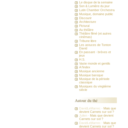
Le disque de la semaine
Son & Lumière du jour
Lutin Chamber Orchestra
Musique, domaine public
Discourir
Architecture
Pictural
Au théâtre
Théâtre filmé (et autres
cinémas)
Tribune libre
Les astuces de Tonton
David
En passant - brèves et
jeux
H.S.
Vaste monde et gentils
A l'index
Musique ancienne
Musique baroque
Musique de la période
classique
Musiques du vingtième
siècle
Autour du thé
DavidLeMarrec -
Mais que
devient Carnets sur sol ?
Julien -
Mais que devient
Carnets sur sol ?
DavidLeMarrec -
Mais que
devient Carnets sur sol ?