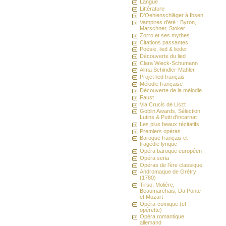
Langue
Littérature
D'Oehlenschläger à Ibsen
Vampires d'été : Byron,
Marschner, Stoker
Zorro et ses mythes
Citations passantes
Poésie, lied & lieder
Découverte du lied
Clara Wieck-Schumann
Alma Schindler-Mahler
Projet lied français
Mélodie française
Découverte de la mélodie
Faust
Via Crucis de Liszt
Goblin Awards, Sélection
Lutins & Putti d'incarnat
Les plus beaux récitatifs
Premiers opéras
Baroque français et
tragédie lyrique
Opéra baroque européen
Opéra seria
Opéras de l'ère classique
Andromaque de Grétry
(1780)
Tirso, Molière,
Beaumarchais, Da Ponte
et Mozart
Opéra-comique (et
opérette)
Opéra romantique
allemand