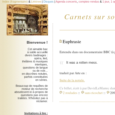
Index (fragmentaire)
&
Linktree
|
Disques
|
Agenda concerts
,
comptes-rendus
&
1 jour, 1 
Carnets sur so
Euphrasie
Bienvenue !
Cet aimable bac
Entendu dans un documentaire BBC (à 
à sable accueille
divers badinages :
opéra, lied,
théâtres & musiques
It was a rotten mess.
interlopes,
questions de langue
ou de voix...
traduit par Arte en :
en discrètes notules,
parfois constituées
Suite de la notule.
en séries.
Beaucoup de requêtes de
Ce billet, écrit à par DavidLeMarrec dan
moteur de recherche
2 roulades
::
sans ricochet
::
209
aboutissent ici à propos de
questions pas encore
traitées. N'hésitez pas à
réclamer.
Invitations à lire :