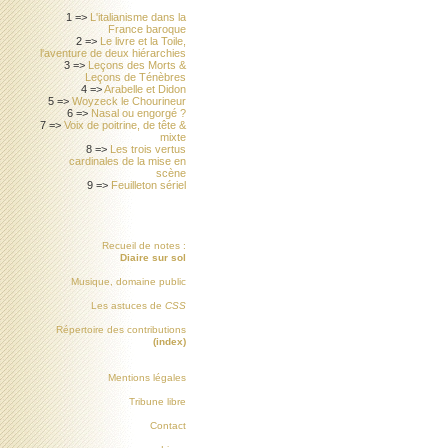
1 =>
L'italianisme dans la
France baroque
2 =>
Le livre et la Toile,
l'aventure de deux hiérarchies
3 =>
Leçons des Morts &
Leçons de Ténèbres
4 =>
Arabelle et Didon
5 =>
Woyzeck le Chourineur
6 =>
Nasal ou engorgé ?
7 =>
Voix de poitrine, de tête &
mixte
8 =>
Les trois vertus
cardinales de la mise en
scène
9 =>
Feuilleton sériel
Recueil de notes :
Diaire sur sol
Musique, domaine public
Les astuces de
CSS
Répertoire des contributions
(index)
Mentions légales
Tribune libre
Contact