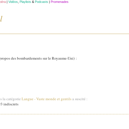
opéra
|
Vidéos
,
Playlists
&
Podcasts
|
Promenades
l
propos des bombardements sur le Royaume-Uni) :
s la catégorie
Langue
-
Vaste monde et gentils
a suscité :
3 indiscrets