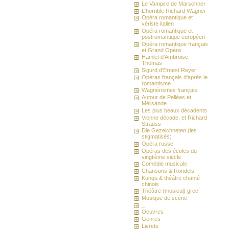
Le Vampire de Marschner
L'horrible Richard Wagner
Opéra romantique et
vériste italien
Opéra romantique et
postromantique européen
Opéra romantique français
et Grand Opéra
Hamlet d'Ambroise
Thomas
Sigurd d'Ernest Reyer
Opéras français d'après le
romantisme
Wagnérismes français
Autour de Pelléas et
Mélisande
Les plus beaux décadents
Vienne décade, et Richard
Strauss
Die Gezeichneten (les
stigmatisés)
Opéra russe
Opéras des écoles du
vingtième siècle
Comédie musicale
Chansons & Rondels
Kunqu & théâtre chanté
chinois
Théâtre (musical) grec
Musique de scène
_
Oeuvres
Genres
Livrets