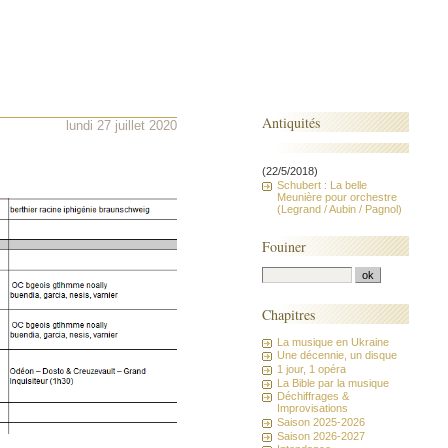
Antiquités
lundi 27 juillet 2020
(22/5/2018)
Schubert : La belle
Meunière pour orchestre
(Legrand / Aubin / Pagnol)
Fouiner
Chapitres
La musique en Ukraine
Une décennie, un disque
1 jour, 1 opéra
La Bible par la musique
Déchiffrages &
Improvisations
Saison 2025-2026
Saison 2026-2027