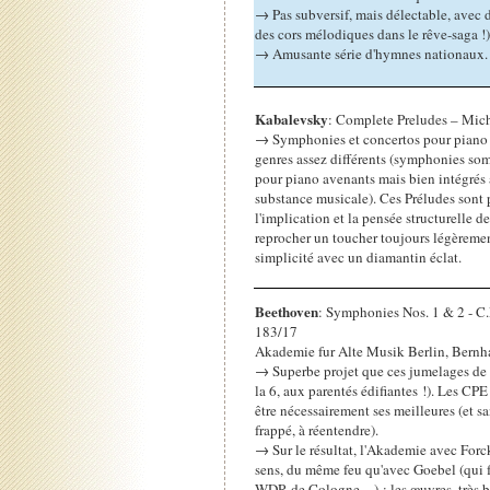
→ Pas subversif, mais délectable, avec d
des cors mélodiques dans le rêve-saga !)
→ Amusante série d'hymnes nationaux.
Kabalevsky
: Complete Preludes – Mic
→ Symphonies et concertos pour piano 
genres assez différents (symphonies so
pour piano avenants mais bien intégrés à
substance musicale). Ces Préludes sont 
l'implication et la pensée structurelle d
reprocher un toucher toujours légèremen
simplicité avec un diamantin éclat.
Beethoven
: Symphonies Nos. 1 & 2 - 
183/17
Akademie fur Alte Musik Berlin, Bernh
→ Superbe projet que ces jumelages de
la 6, aux parentés édifiantes !). Les CPE
être nécessairement ses meilleures (et sa
frappé, à réentendre).
→ Sur le résultat, l'Akademie avec Forc
sens, du même feu qu'avec Goebel (qui fa
WDR de Cologne…) : les œuvres, très b