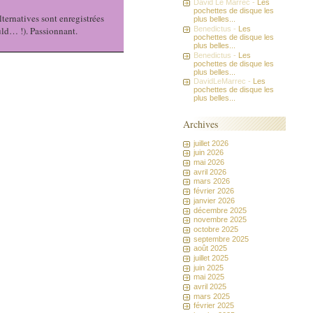
David Le Marrec -
Les
pochettes de disque les
ernatives sont enregistrées
plus belles...
Benedictus -
Les
uld… !). Passionnant.
pochettes de disque les
plus belles...
Benedictus -
Les
pochettes de disque les
plus belles...
DavidLeMarrec -
Les
pochettes de disque les
plus belles...
Archives
juillet 2026
juin 2026
mai 2026
avril 2026
mars 2026
février 2026
janvier 2026
décembre 2025
novembre 2025
octobre 2025
septembre 2025
août 2025
juillet 2025
juin 2025
mai 2025
avril 2025
mars 2025
février 2025