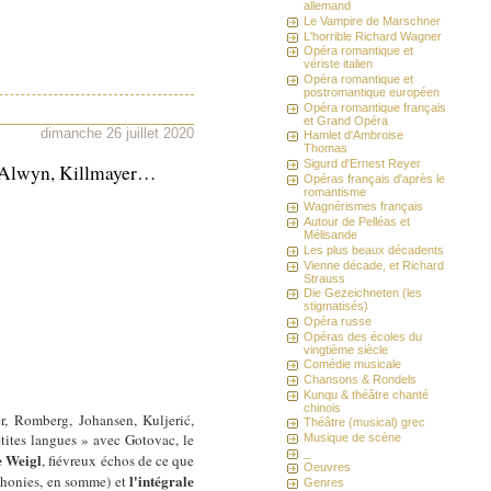
allemand
Le Vampire de Marschner
L'horrible Richard Wagner
Opéra romantique et
vériste italien
Opéra romantique et
postromantique européen
Opéra romantique français
et Grand Opéra
dimanche 26 juillet 2020
Hamlet d'Ambroise
Thomas
Sigurd d'Ernest Reyer
a, Alwyn, Killmayer…
Opéras français d'après le
romantisme
Wagnérismes français
Autour de Pelléas et
Mélisande
Les plus beaux décadents
Vienne décade, et Richard
Strauss
Die Gezeichneten (les
stigmatisés)
Opéra russe
Opéras des écoles du
vingtième siècle
Comédie musicale
Chansons & Rondels
Kunqu & théâtre chanté
chinois
r, Romberg, Johansen, Kuljerić,
Théâtre (musical) grec
tites langues » avec Gotovac, le
Musique de scène
_
e Weigl
, fiévreux échos de ce que
Oeuvres
l'intégrale
ymphonies, en somme) et
Genres