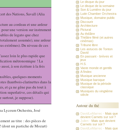
Le disque du jour
Le disque de la semaine
Son & Lumière du jour
rt des Nations, Savall (Alia
Lutin Chamber Orchestra
Musique, domaine public
Discourir
cture au cordeau et une ardeur
Architecture
x pour une version sur instrument
Pictural
Au théâtre
pables de legato que chez
Théâtre filmé (et autres
t totalement assumée), une ardeur
cinémas)
us extrêmes). Du niveau de ces
Tribune libre
Les astuces de Tonton
David
assez loin le plus rapide que
En passant - brèves et
jeux
indication métronomique ! La
H.S.
ussi, à son écriture à la fois
Vaste monde et gentils
A l'index
Musique ancienne
 sensibles, quelques moments
Musique baroque
stes (hautbois-clarinettes dans la
Musique de la période
is, et ça ne gêne pas du tout à
classique
Musiques du vingtième
tion superlative, ces détails qui
siècle
e surtout, je suppose).
Autour du thé
ana Lyceum Orchestra, José
DavidLeMarrec -
Mais que
devient Carnets sur sol ?
ent au titre : des pièces de
Julien -
Mais que devient
Carnets sur sol ?
 (dont un pastiche de Mozart)
DavidLeMarrec -
Mais que