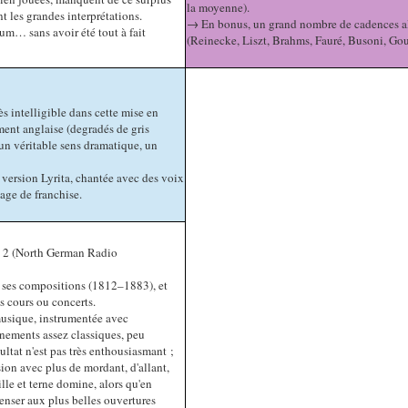
la moyenne).
t les grandes interprétations.
→ En bonus, un grand nombre de cadences alt
um… sans avoir été tout à fait
(Reinecke, Liszt, Brahms, Fauré, Busoni, Go
s intelligible dans cette mise en
ent anglaise (degradés de gris
 un véritable sens dramatique, un
version Lyrita, chantée avec des voix
age de franchise.
d 2 (North German Radio
 ses compositions (1812–1883), et
s cours ou concerts.
musique, instrumentée avec
gnements assez classiques, peu
ultat n'est pas très enthousiasmant ;
ion avec plus de mordant, d'allant,
lle et terne domine, alors qu'en
 penser aux plus belles ouvertures