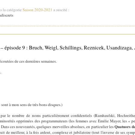
s la catégorie
Saison 2020-2021
a suscité :
discrets
 – épisode 9 : Bruch, Weigl, Schillings, Reznicek, Usandizag
écoutées de ces dernières semaines.
.
e sont à mon sens de très bons disques.)
 par le nombre de noms particulièrement confidentiels (Ramhaufski, Hochreithe
 minorités opprimées des programmateurs (les femmes avec Emilie Mayer, les « pe
Quatuors d
Dans ces nouveautés, quelques merveilles absolues, en particulier les
uit de meilleur, à la fois ardent, complexe et jubilatoire (tout l'inverse de ses s