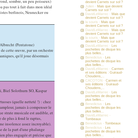
 (rond, sombre, un peu poisseux)
devient Carnets sur sol ?
ba pas tout à fait dans mon idéal
Julien -
Mais que devient
Carnets sur sol ?
listes berlinois, Neunecker ou
DavidLeMarrec -
Mais que
devient Carnets sur sol ?
la souris -
Mais que
devient Carnets sur sol ?
DavidLeMarrec -
Mais que
devient Carnets sur sol ?
la souris -
Mais que
devient Carnets sur sol ?
Albrecht (Pentatone)
DavidLeMarrec -
Les
pochettes de disque les
 de cette œuvre, par un orchestre
plus belles...
niques, qu'il joue désormais
Benedictus -
Les
pochettes de disque les
plus belles...
DavidLeMarrec -
Carmen
et ses éditions : Guiraud-
Choudens,...
CACOTON -
Carmen et
ses éditions : Guiraud-
Choudens,...
i, Biel Solothurn SO, Kaspar
DavidLeMarrec -
Les
pochettes de disque les
plus belles...
tuoses (quelle netteté !) : chez
Benedictus -
Les
n ampleur, jamais à compenser le
pochettes de disque les
plus belles...
e strate musicale est audible, et
DavidLeMarrec -
 de plus à fond le raptus,
Tombeaux
une insolence assez incroyable).
Benedictus -
Tombeaux
Benedictus -
Les
ise de la part d'une phalange
pochettes de disque les
bien plus engagée et précise que
plus belles...