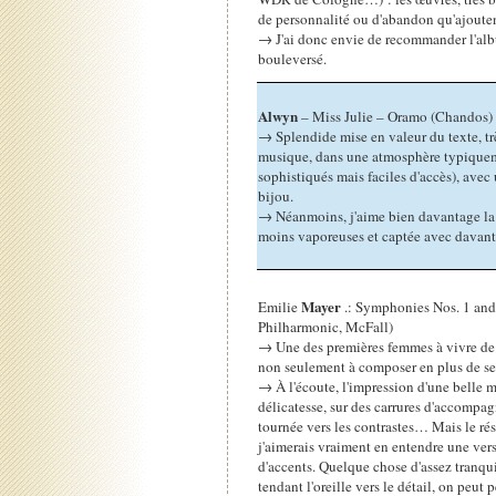
de personnalité ou d'abandon qu'ajouten
→ J'ai donc envie de recommander l'alb
bouleversé.
Alwyn
– Miss Julie – Oramo (Chandos)
→ Splendide mise en valeur du texte, trè
musique, dans une atmosphère typiquem
sophistiqués mais faciles d'accès), avec
bijou.
→ Néanmoins, j'aime bien davantage la 
moins vaporeuses et captée avec davant
Mayer
Emilie
.: Symphonies Nos. 1 an
Philharmonic, McFall)
→ Une des premières femmes à vivre de
non seulement à composer en plus de se
→ À l'écoute, l'impression d'une belle 
délicatesse, sur des carrures d'accompa
tournée vers les contrastes… Mais le rés
j'aimerais vraiment en entendre une vers
d'accents. Quelque chose d'assez tranqui
tendant l'oreille vers le détail, on peut