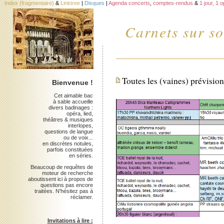
Index (fragmentaire)
&
Linktree
|
Disques
|
Agenda concerts
,
comptes-rendus
&
1 jour, 1 
Carnets sur so
Toutes les (vaines) prévisio
Bienvenue !
Cet aimable bac
à sable accueille
divers badinages :
opéra, lied,
théâtres & musiques
interlopes,
questions de langue
ou de voix...
en discrètes notules,
parfois constituées
en séries.
Beaucoup de requêtes de
moteur de recherche
aboutissent ici à propos de
questions pas encore
traitées. N'hésitez pas à
réclamer.
Invitations à lire :