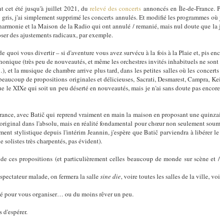
t cet été jusqu'à juillet 2021, du
relevé des concerts
annoncés en Île-de-France. P
 gris, j'ai simplement supprimé les concerts annulés. Et modifié les programmes où 
ilharmonie et la Maison de la Radio qui ont annulé / remanié, mais nul doute que la
er des ajustements radicaux, par exemple.
e quoi vous divertir – si d'aventure vous avez survécu à la fois à la Plaie et, pis en
nique (très peu de nouveautés, et même les orchestres invités inhabituels ne sont p
, et la musique de chambre arrive plus tard, dans les petites salles où les concert
aucoup de propositions originales et délicieuses, Sacrati, Desmarest, Campra, Kei
e le XIXe qui soit un peu déserté en nouveautés, mais je n'ai sans doute pas encore
rance, avec Batič qui reprend vraiment en main la maison en proposant une quinza
(original dans l'absolu, mais en réalité fondamental pour chœur non seulement soumi
nt stylistique depuis l'intérim Jeannin, j'espère que Batič parviendra à libérer le
e solistes très charpentés, pas évident).
de ces propositions (et particulièrement celles beaucoup de monde sur scène et /
spectateur malade, on fermera la salle
sine die
, voire toutes les salles de la ville, vo
evé pour vous organiser… ou du moins rêver un peu.
s d'espérer.