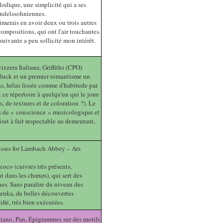
odique, une simplicité qui a ses
endelssohniennes.
imerais en avoir deux ou trois autres
ompositions, qui ont l'air touchantes.
uivante a peu sollicité mon intérêt.
zzera Italiana, Griffiths (CPO)
Gluck et un premier romantisme un
s, hélas lissée comme d'habitude par
 ce répertoire à quelqu'un qui le joue
s, de textures et de coloration ?). Le
us de « conscience » musicologique et
 Tout à fait respectable au demeurant,
sses for Lambach Abbey – Ars
oco (cuivres très présents,
dans les chœurs), qui sert des
es. Sans paraître du niveau des
enka, de belles découvertes
fié, très bien exécutées.
piano, Pan, Épigrammes sur des motifs