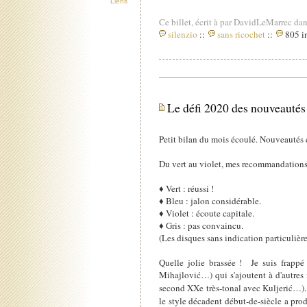
Liens
Ce billet, écrit à par DavidLeMarrec dan
silenzio
::
sans ricochet
::
805 in
Le défi 2020 des nouveautés
Petit bilan du mois écoulé. Nouveautés 
Du vert au violet, mes recommandations
♦ Vert : réussi !
♦ Bleu : jalon considérable.
♦ Violet : écoute capitale.
♦ Gris : pas convaincu.
(Les disques sans indication particulièr
Quelle jolie brassée ! Je suis frappé
Mihajlović…) qui s'ajoutent à d'autres
second XXe très-tonal avec Kuljerić…). 
le style décadent début-de-siècle a prod