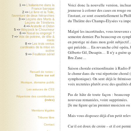
Voici donc la nouvelle version, incluan
1 =>
L'italianisme dans la
France baroque
jeunesse à colorer des cases en rouge ou
2 =>
Le livre et la Toile,
l'instant, ce sont essentiellement la Ph
l'aventure de deux hiérarchies
3 =>
Leçons des Morts &
du Théâtre des Champs-Élysées va impos
Leçons de Ténèbres
4 =>
Arabelle et Didon
5 =>
Woyzeck le Chourineur
Malgré les incertitudes, vous trouverez d
6 =>
Nasal ou engorgé ?
semestre dernier. Pas beaucoup en sympho
7 =>
Voix de poitrine, de tête &
mixte
en prestige ni dans mon goût subjectif…)
8 =>
Les trois vertus
qui précède… En revanche côté opéra, be
cardinales de la mise en
scène
Gilberto Gil, Dusapin… Il n'y a guère qu
9 =>
Feuilleton sériel
Bru Zane…
Saison chorale extraordinaire à Radio-F
Recueil de notes :
le chœur dans du vrai répertoire choral 
Diaire sur sol
symphonique). On sent déjà le frémisseme
Musique, domaine public
voix recrutées plutôt avec des qualités d
Les astuces de
CSS
Pas de hâte de toute façon : beaucoup 
Répertoire des contributions
nouveau remaniées, voire supprimées.
(index)
[Je me figure qu'au premier musicien ou 
Mentions légales
Mais vous disposez déjà d'un petit rel
Tribune libre
Contact
Car il est doux de croire – et il est permi