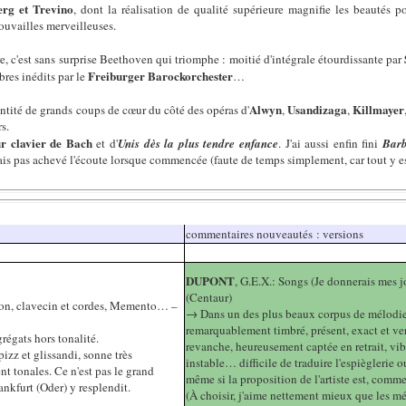
rg et Trevino
, dont la réalisation de qualité supérieure magnifie les beautés
ouvailles merveilleuses.
re, c'est sans surprise Beethoven qui triomphe : moitié d'intégrale étourdissante par
Freiburger Barockorchester
mbres inédits par le
…
Alwyn
Usandizaga
Killmayer
tité de grands coups de cœur du côté des opéras d'
,
,
s.
ur clavier de Bach
et d'
Unis dès la plus tendre enfance
. J'ai aussi enfin fini
Bar
vais pas achevé l'écoute lorsque commencée (faute de temps simplement, car tout y e
commentaires nouveautés : versions
DUPONT
, G.E.X.: Songs (Je donnerais mes j
(Centaur)
lon, clavecin et cordes, Memento… –
→ Dans un des plus beaux corpus de mélodie 
remarquablement timbré, présent, exact et ver
régats hors tonalité.
revanche, heureusement captée en retrait, vib
pizz et glissandi, sonne très
instable… difficile de traduire l'espièglerie 
t tonales. Ce n'est pas le grand
même si la proposition de l'artiste est, comme 
ankfurt (Oder) y resplendit.
(À choisir, j'aime nettement mieux que les m