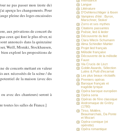
Intendance
our ne pas passer mon (reste de)
Langue
Littérature
j'ai aperçu les changements. Pour
D'Oehlenschläger à Ibsen
 jauge pleine des loges encaissées
Vampires d'été : Byron,
Marschner, Stoker
Zorro et ses mythes
Citations passantes
core, aux privations de concert du
Poésie, lied & lieder
as ceux qui font le plus rêver, ni
Découverte du lied
Clara Wieck-Schumann
s sont annoncés dans la quinzaine
Alma Schindler-Mahler
ser, Weill, Misraki, Stockhausen,
Projet lied français
 bien exploré les propositions de
Mélodie française
Découverte de la mélodie
Faust
Via Crucis de Liszt
ine de concerts mettant en valeur
Goblin Awards, Sélection
Lutins & Putti d'incarnat
s aux nécessités de la scène / du
Les plus beaux récitatifs
 potentiel de la maison (avec des
Premiers opéras
Baroque français et
tragédie lyrique
Opéra baroque européen
 ou avec des chanteurs) seront à
Opéra seria
Opéras de l'ère classique
Andromaque de Grétry
ire toutes les salles de France.]
(1780)
Tirso, Molière,
Beaumarchais, Da Ponte
et Mozart
Opéra-comique (et
opérette)
Opéra romantique