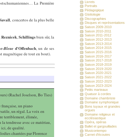
Livrets
 postschumaniennes… La Première
Portraits
Pédagogique
Glottologie
Discographies
Savall
, concertos de la plus belle
Disques et représentations
Saison 2009-2010
Saison 2010-2011
Saison 2011-2012
Reznicek
Schillings
,
,
bien sûr, la
Saison 2012-2013
Saison 2013-2014
d'Offenbach
be-Bleue
, un de ses
Saison 2014-2015
Saison 2015-2016
st magnétique de tout en bout).
Saison 2016-2017
Saison 2017-2018
Saison 2018-2019
Saison 2019-2020
Saison 2020-2021
Saison 2021-2022
Saison 2022-2023
Saison 2023-2024
Petits marteaux
Quatuor à cordes
ours) (Rachel Joselson, Bo Ties)
Domaine chambriste
Domaine symphonique
française, un piano
Bons tuyaux et grandes
orgues
satile, un régal. La voix en
Domaine religieux et
re terriblement, élimée,
ecclésiastique
ou la tendresse avec ce matériau,
Opéra, opéras
Ballet et gargouillades
ici, de qualité.
Musicontempo
élodies chantées par Florence
Carnet d'écoutes