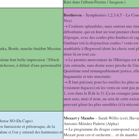
Katz dans l'album Peintre / Jacquon.)
Beethoven
– Symphonies 1,2,3,4,5 – Le Conce
Vox)
→ Couleurs splendides, mais surtout une stru
débordante, qui en font un tout premier choi
d'époque, avec des cordes plus fondues et ca
Gardiner (où la disjonction cordes / vents es
arka, Bouře, marche funèbre Messine
semblable à Hogwood (dont les choix sont pl
deux-là en tout cas.
ième font belle impression ! Fibich
→ Le premier mouvement de l'Héroïque est d'
ichesses, à défaut d'une personnalité
j'aie entendu, sans doute assez proche de l'
Quatrième rend remarquablement justice, elle a
fragmentée et très structurée.
→ Il faut préciser, pour les oreilles les plus
(vraiment fugaces) où les vents ne sont pas ju
1, cors dans le II de la 3). Ça ne couaque jama
mon sens, mais il reste, au sein de cette exécu
peuvent gêner les plus sensibles (à la réécout
Mozart y Mambo
– Sarah Willis (cor), Hav
Odense SO (Da Capo)
Antonio Méndez Padrón (Alpha)
fantaisiste et pittoresque, de la
→ Le programme du disque correspond exactem
ême si l'on y entend des harmonies et
Mozart pour cor et orchestre… et du mambo !