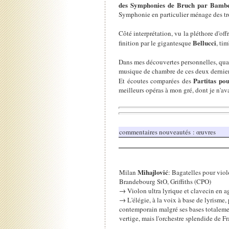
des Symphonies de Bruch
par Bambe
Symphonie en particulier ménage des tr
Côté interprétation, vu la pléthore d'off
Bellucci
finition par le gigantesque
, ti
Dans mes découvertes personnelles, quan
musique de chambre de ces deux dernier
Partitas po
Et écoutes comparées des
meilleurs opéras à mon gré, dont je n'a
commentaires nouveautés : œuvres
Mihajlović
Milan
: Bagatelles pour vio
Brandebourg StO, Griffiths (CPO)
→ Violon ultra lyrique et clavecin en ag
→ L'élégie, à la voix à base de lyrisme, 
contemporain malgré ses bases totalemen
vertige, mais l'orchestre splendide de Fr