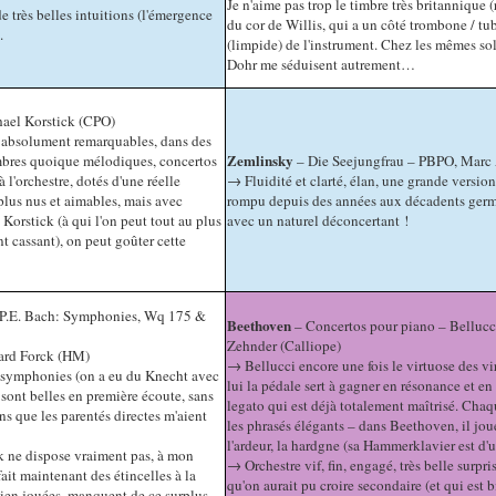
Je n'aime pas trop le timbre très britannique
e très belles intuitions (l'émergence
du cor de Willis, qui a un côté trombone / tu
.
(limpide) de l'instrument. Chez les mêmes so
Dohr me séduisent autrement…
hael Korstick (CPO)
absolument remarquables, dans des
Zemlinsky
mbres quoique mélodiques, concertos
– Die Seejungfrau – PBPO, Marc 
 l'orchestre, dotés d'une réelle
→ Fluidité et clarté, élan, une grande version
plus nus et aimables, mais avec
rompu depuis des années aux décadents germa
e Korstick (à qui l'on peut tout au plus
avec un naturel déconcertant !
t cassant), on peut goûter cette
C.P.E. Bach: Symphonies, Wq 175 &
Beethoven
– Concertos pour piano – Bellucc
Zehnder (Calliope)
ard Forck (HM)
→ Bellucci encore une fois le virtuose des vir
 symphonies (on a eu du Knecht avec
lui la pédale sert à gagner en résonance et e
 sont belles en première écoute, sans
legato qui est déjà totalement maîtrisé. Chaqu
ns que les parentés directes m'aient
les phrasés élégants – dans Beethoven, il joue
l'ardeur, la hardgne (sa Hammerklavier est d'
k ne dispose vraiment pas, à mon
→ Orchestre vif, fin, engagé, très belle surpr
it maintenant des étincelles à la
qu'on aurait pu croire secondaire (et qui est 
ien jouées, manquent de ce surplus