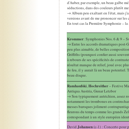
d'Auber, par exemple, un beau galbe mél
séductions, dans des couleurs plutôt m
→ Album peu exaltant en l'état, mais j'a
versions avant de me prononcer sur les c
En tout cas la Première Symphonie – la s
Krommer
: Symphonies Nos. 6 & 9 – Svi
→ Entre les accords dramatiques post-
peu plus aimable, de belles composition
Griffiths (pourquoi confier aussi souvent
à rebours de ses spécificités de contraste
résultat manque de relief, joué avec pl
de feu, il y aurait là un beau potentiel.
beau disque.
Ramhaufski
Hochreither
,
– Festive Ma
Antiqua Austria, Gunar Letzbor
→ Son typiquement autrichien, assez roc
notamment les trombones en contrechant 
messes baroques joliment contrapuntiqu
fleurons du temps comme les grands Zel
correspondant à un style européen identi
Johansen
David
(c-1) : Concerto pour 