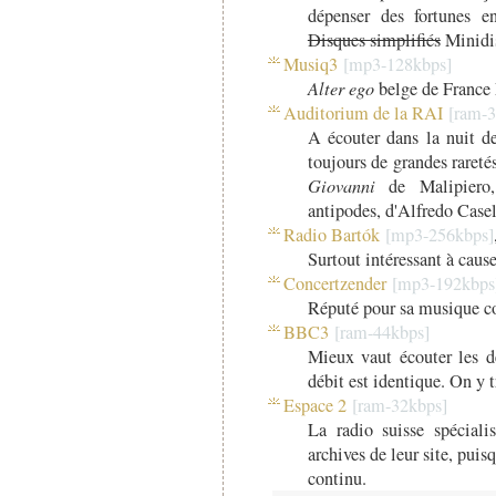
dépenser des fortunes en
Disques simplifiés
Minidis
Musiq3
Alter ego
belge de France 
Auditorium de la RAI
A écouter dans la nuit d
toujours de grandes raretés
Giovanni
de Malipier
antipodes, d'Alfredo Casell
Radio Bartók
Surtout intéressant à cause
Concertzender
Réputé pour sa musique c
BBC3
Mieux vaut écouter les der
débit est identique. On y t
Espace 2
La radio suisse spéciali
archives de leur site, puis
continu.