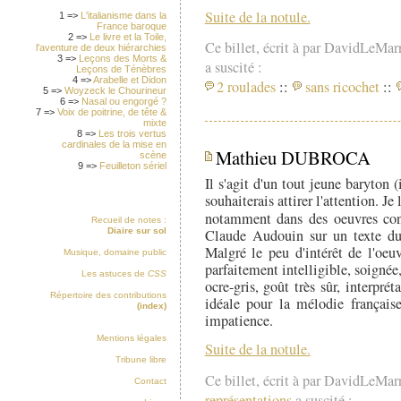
Suite de la notule.
1 =>
L'italianisme dans la
France baroque
2 =>
Le livre et la Toile,
Ce billet, écrit à par DavidLeMar
l'aventure de deux hiérarchies
3 =>
Leçons des Morts &
a suscité :
Leçons de Ténèbres
4 =>
Arabelle et Didon
2 roulades
::
sans ricochet
::
5 =>
Woyzeck le Chourineur
6 =>
Nasal ou engorgé ?
7 =>
Voix de poitrine, de tête &
mixte
8 =>
Les trois vertus
cardinales de la mise en
Mathieu DUBROCA
scène
9 =>
Feuilleton sériel
Il s'agit d'un tout jeune baryton 
souhaiterais attirer l'attention. Je
notamment dans des oeuvres co
Recueil de notes :
Diaire sur sol
Claude Audouin sur un texte du
Malgré le peu d'intérêt de l'oeuv
Musique, domaine public
parfaitement intelligible, soigné
Les astuces de
CSS
ocre-gris, goût très sûr, interpr
Répertoire des contributions
idéale pour la mélodie français
(index)
impatience.
Mentions légales
Suite de la notule.
Tribune libre
Ce billet, écrit à par DavidLeMar
Contact
représentations
a suscité :