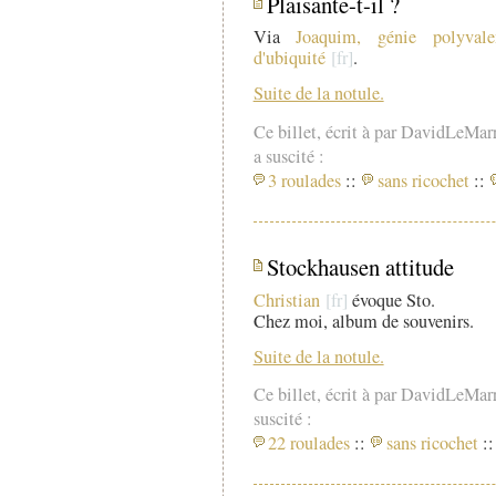
Plaisante-t-il ?
Via
Joaquim, génie polyval
d'ubiquité
.
Suite de la notule.
Ce billet, écrit à par DavidLeMar
a suscité :
3 roulades
::
sans ricochet
::
Stockhausen attitude
Christian
évoque Sto.
Chez moi, album de souvenirs.
Suite de la notule.
Ce billet, écrit à par DavidLeMar
suscité :
22 roulades
::
sans ricochet
::