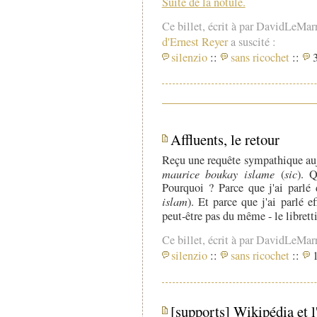
Suite de la notule.
Ce billet, écrit à par DavidLeMar
d'Ernest Reyer
a suscité :
silenzio
::
sans ricochet
::
3
Affluents, le retour
Reçu une requête sympathique aujo
maurice boukay islame
(
sic
). 
Pourquoi ? Parce que j'ai parlé 
islam
). Et parce que j'ai parlé 
peut-être pas du même - le librett
Ce billet, écrit à par DavidLeMar
silenzio
::
sans ricochet
::
1
[supports] Wikipédia et l