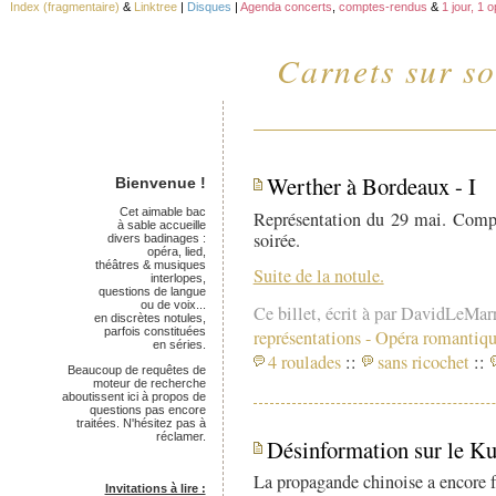
Index (fragmentaire)
&
Linktree
|
Disques
|
Agenda concerts
,
comptes-rendus
&
1 jour, 1 
Carnets sur so
Werther à Bordeaux - I
Bienvenue !
Cet aimable bac
Représentation du 29 mai. Compt
à sable accueille
soirée.
divers badinages :
opéra, lied,
théâtres & musiques
Suite de la notule.
interlopes,
questions de langue
ou de voix...
Ce billet, écrit à par DavidLeMar
en discrètes notules,
parfois constituées
représentations
-
Opéra romantiqu
en séries.
4 roulades
::
sans ricochet
::
Beaucoup de requêtes de
moteur de recherche
aboutissent ici à propos de
questions pas encore
traitées. N'hésitez pas à
réclamer.
Désinformation sur le Kun
La propagande chinoise a encore f
Invitations à lire :