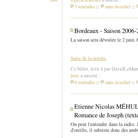
Liens
3 roulades
::
sans ricochet
::
Bordeaux - Saison 2006-
La saison sera dévoilée le 2 juin.
Suite de la notule.
Ce billet, écrit à par DavidLeMar
jeux
a suscité :
6 roulades
::
sans ricochet
::
Etienne Nicolas MÉHUL 
Romance de Joseph (tex
On peut l'entendre dans la radio. J
d'oreille, il subsiste donc des am