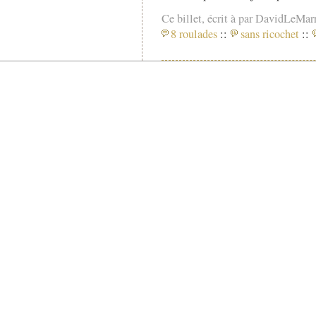
Ce billet, écrit à par DavidLeMar
8 roulades
::
sans ricochet
::