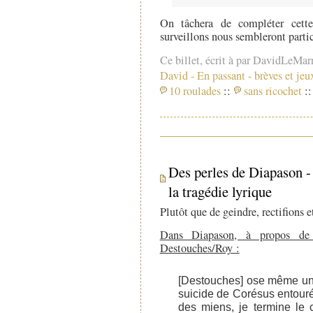
On tâchera de compléter cette
surveillons nous sembleront parti
Ce billet, écrit à par DavidLeMar
David
-
En passant - brèves et jeu
10 roulades
::
sans ricochet
::
Des perles de Diapason - 
la tragédie lyrique
Plutôt que de geindre, rectifions e
Dans Diapason, à propos d
Destouches/Roy :
[Destouches] ose même un 
suicide de Corésus entour
des miens, je termine le 