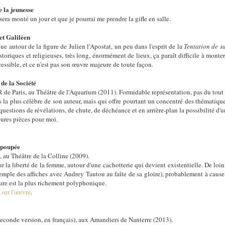
e la jeunesse
l sera monté un jour et que je pourrai me prendre la gifle en salle.
et Galiléen
 autour de la figure de Julien l'Apostat, un peu dans l'esprit de la
Tentation de s
riques et religieuses, très long, énormément de lieux, ça paraît difficile à monter
cessible, et ce n'est pas son œuvre majeure de toute façon.
 de la Société
 de Paris, au Théâtre de l'Aquarium (2011). Formidable représentation, pas du tout 
 la plus célèbre de son auteur, mais qui offre pourtant un concentré des thématiques
 questions de révélations, de chute, de déchéance et en arrière-plan la possibilité d
eures pièces pour moi.
 poupée
au Théâtre de la Colline (2009).
 la liberté de la femme, autour d'une cachotterie qui devient existentielle. De loin 
xemple des affiches avec Audrey Tautou au faîte de sa gloire), probablement à cause
cture est la plus richement polyphonique.
e
sur l'œuvre
.
econde version, en français), aux Amandiers de Nanterre (2013).