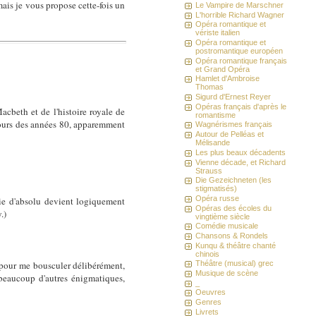
mais je vous propose cette-fois un
Le Vampire de Marschner
L'horrible Richard Wagner
Opéra romantique et
vériste italien
Opéra romantique et
postromantique européen
Opéra romantique français
et Grand Opéra
Hamlet d'Ambroise
Thomas
Sigurd d'Ernest Reyer
Opéras français d'après le
acbeth et de l'histoire royale de
romantisme
 cours des années 80, apparemment
Wagnérismes français
Autour de Pelléas et
Mélisande
Les plus beaux décadents
Vienne décade, et Richard
Strauss
Die Gezeichneten (les
stigmatisés)
Opéra russe
ie d'absolu devient logiquement
Opéras des écoles du
.)
vingtième siècle
Comédie musicale
Chansons & Rondels
Kunqu & théâtre chanté
chinois
é pour me bousculer délibérément,
Théâtre (musical) grec
Musique de scène
 beaucoup d'autres énigmatiques,
_
Oeuvres
Genres
Livrets