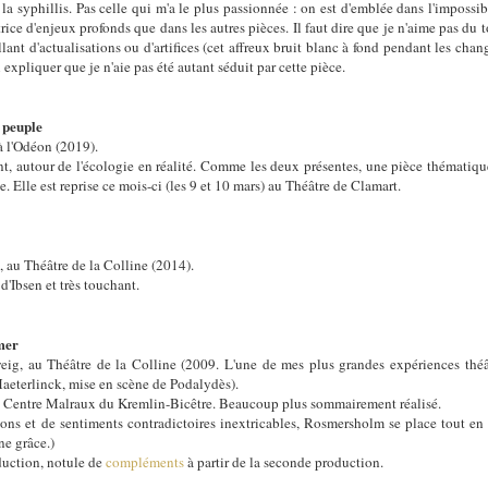
 syphillis. Pas celle qui m'a le plus passionnée : on est d'emblée dans l'impossibi
atrice d'enjeux profonds que dans les autres pièces. Il faut dire que je n'aime pas du 
lant d'actualisations ou d'artifices (cet affreux bruit blanc à fond pendant les ch
 expliquer que je n'aie pas été autant séduit par cette pièce.
 peuple
à l'Odéon (2019).
t, autour de l'écologie en réalité. Comme les deux présentes, une pièce thématiqu
. Elle est reprise ce mois-ci (les 9 et 10 mars) au Théâtre de Clamart.
au Théâtre de la Colline (2014).
'Ibsen et très touchant.
mer
ig, au Théâtre de la Colline (2009. L'une de mes plus grandes expériences théât
aeterlinck, mise en scène de Podalydès).
 Centre Malraux du Kremlin-Bicêtre. Beaucoup plus sommairement réalisé.
ns et de sentiments contradictoires inextricables, Rosmersholm se place tout en 
ne grâce.)
duction, notule de
compléments
à partir de la seconde production.