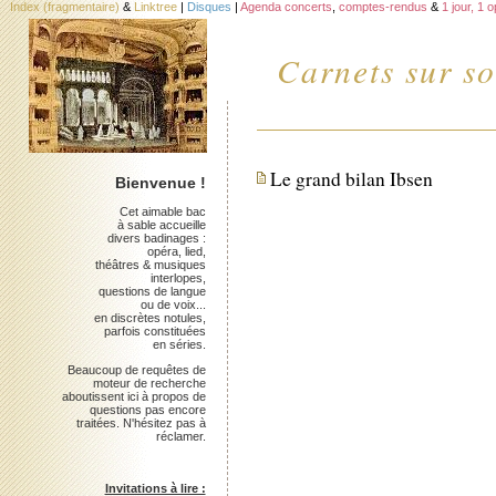
Index (fragmentaire)
&
Linktree
|
Disques
|
Agenda concerts
,
comptes-rendus
&
1 jour, 1 
Carnets sur so
Le grand bilan Ibsen
Bienvenue !
Cet aimable bac
à sable accueille
divers badinages :
opéra, lied,
théâtres & musiques
interlopes,
questions de langue
ou de voix...
en discrètes notules,
parfois constituées
en séries.
Beaucoup de requêtes de
moteur de recherche
aboutissent ici à propos de
questions pas encore
traitées. N'hésitez pas à
réclamer.
Invitations à lire :