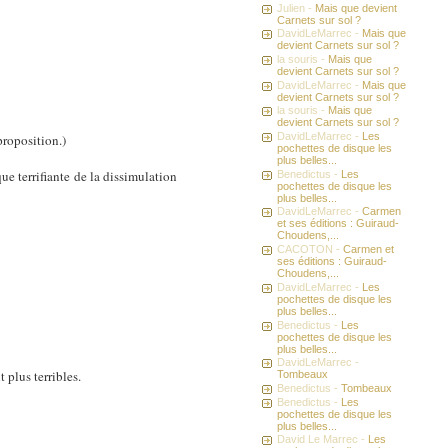
Julien -
Mais que devient
Carnets sur sol ?
DavidLeMarrec -
Mais que
devient Carnets sur sol ?
la souris -
Mais que
devient Carnets sur sol ?
DavidLeMarrec -
Mais que
devient Carnets sur sol ?
la souris -
Mais que
devient Carnets sur sol ?
DavidLeMarrec -
Les
roposition.)
pochettes de disque les
plus belles...
e terrifiante de la dissimulation
Benedictus -
Les
pochettes de disque les
plus belles...
DavidLeMarrec -
Carmen
et ses éditions : Guiraud-
Choudens,...
CACOTON -
Carmen et
ses éditions : Guiraud-
Choudens,...
DavidLeMarrec -
Les
pochettes de disque les
plus belles...
Benedictus -
Les
pochettes de disque les
plus belles...
DavidLeMarrec -
 plus terribles.
Tombeaux
Benedictus -
Tombeaux
Benedictus -
Les
pochettes de disque les
plus belles...
David Le Marrec -
Les