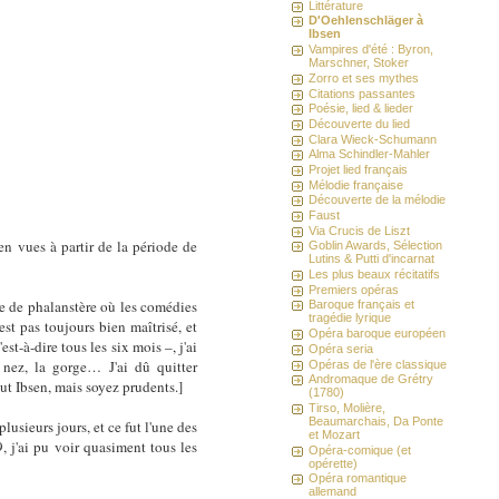
Littérature
D'Oehlenschläger à
Ibsen
Vampires d'été : Byron,
Marschner, Stoker
Zorro et ses mythes
Citations passantes
Poésie, lied & lieder
Découverte du lied
Clara Wieck-Schumann
Alma Schindler-Mahler
Projet lied français
Mélodie française
Découverte de la mélodie
Faust
Via Crucis de Liszt
n vues à partir de la période de
Goblin Awards, Sélection
Lutins & Putti d'incarnat
Les plus beaux récitatifs
Premiers opéras
rte de phalanstère où les comédies
Baroque français et
tragédie lyrique
est pas toujours bien maîtrisé, et
Opéra baroque européen
st-à-dire tous les six mois –, j'ai
Opéra seria
 nez, la gorge… J'ai dû quitter
Opéras de l'ère classique
Andromaque de Grétry
out Ibsen, mais soyez prudents.]
(1780)
Tirso, Molière,
Beaumarchais, Da Ponte
sieurs jours, et ce fut l'une des
et Mozart
 j'ai pu voir quasiment tous les
Opéra-comique (et
opérette)
Opéra romantique
allemand