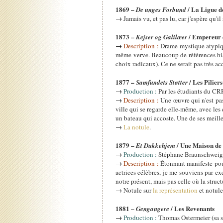
1869 –
/ La Ligue d
De unges Forbund
→
Jamais vu, et pas lu, car j'espère qu'i
1873 –
/ Empereur 
Kejser og Galilæer
→
Description :
Drame mystique atypique
même verve. Beaucoup de références histo
choix radicaux). Ce ne serait pas très ac
1877 –
/ Les Piliers
Samfundets Støtter
→
Production :
Par les étudiants du CRR
→
Description :
Une œuvre qui n'est pas
ville qui se regarde elle-même, avec les
un bateau qui accoste. Une de ses meill
→
La notule
.
1879 –
/ Une Maison de
Et Dukkehjem
→
Production :
Stéphane Braunschweig, 
→
Description :
Étonnant manifeste pour
actrices célèbres, je me souviens par e
notre présent, mais pas celle où la stru
→ Notule sur
la représentation
et notul
1881 –
/ Les Revenants
Gengangere
→
Production :
Thomas Ostermeier (sa s