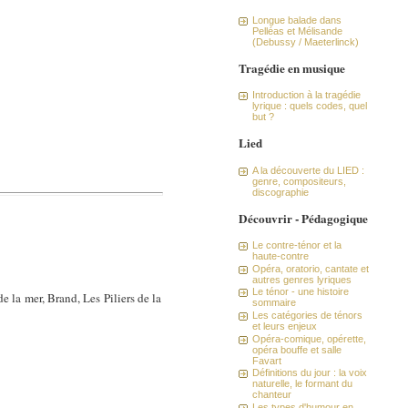
Longue balade dans
Pelléas et Mélisande
(Debussy / Maeterlinck)
Tragédie en musique
Introduction à la tragédie
lyrique : quels codes, quel
but ?
Lied
A la découverte du LIED :
genre, compositeurs,
discographie
Découvrir - Pédagogique
Le contre-ténor et la
haute-contre
Opéra, oratorio, cantate et
autres genres lyriques
Le ténor - une histoire
 la mer, Brand, Les Piliers de la
sommaire
Les catégories de ténors
et leurs enjeux
Opéra-comique, opérette,
opéra bouffe et salle
Favart
Définitions du jour : la voix
naturelle, le formant du
chanteur
Les types d'humour en