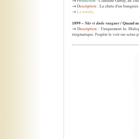
→
Production :
Claudine Gabay, au Thé
→
Description :
La chute d'un banquier.
→
La notule
.
1899 –
/ Quand nou
Når vi døde vaagner
→
Description :
Uniquement lu. Dialogu
énigmatique. J'espère le voir sur scène 