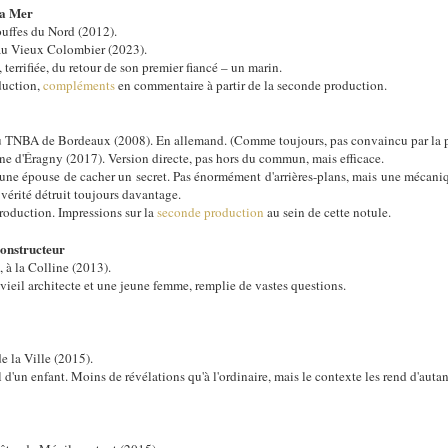
la Mer
uffes du Nord (2012).
au Vieux Colombier (2023).
errifiée, du retour de son premier fiancé – un marin.
duction,
compléments
en commentaire à partir de la seconde production.
u TNBA de Bordeaux (2008). En allemand. (Comme toujours, pas convaincu par la p
ne d'Éragny (2017). Version directe, pas hors du commun, mais efficace.
une épouse de cacher un secret. Pas énormément d'arrières-plans, mais une mécaniqu
vérité détruit toujours davantage.
roduction. Impressions sur la
seconde production
au sein de cette notule.
constructeur
à la Colline (2013).
ieil architecte et une jeune femme, remplie de vastes questions.
e la Ville (2015).
d'un enfant. Moins de révélations qu'à l'ordinaire, mais le contexte les rend d'autant