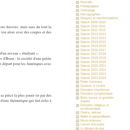
Portraits
Pédagogique
Glottologie
Discographies
Disques et représentations
Saison 2009-2010
aint Antoine
, mais sans du tout la
Saison 2010-2011
Saison 2011-2012
 (ou alors avec des coupes et des
Saison 2012-2013
Saison 2013-2014
Saison 2014-2015
Saison 2015-2016
Saison 2016-2017
d'un niveau « étudiant ».
Saison 2017-2018
 d'Ibsen : la société d'une petite
Saison 2018-2019
Saison 2019-2020
'un départ pour les Amériques avec
Saison 2020-2021
Saison 2021-2022
Saison 2022-2023
Saison 2023-2024
Petits marteaux
Quatuor à cordes
Domaine chambriste
Domaine symphonique
sa pièce la plus jouée (et par des
Bons tuyaux et grandes
 d'une thématique qui fait écho à
orgues
Domaine religieux et
ecclésiastique
Opéra, opéras
Ballet et gargouillades
Musicontempo
Carnet d'écoutes
Le disque du jour