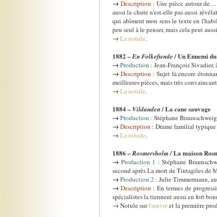
→
Description :
Une pièce autour de… la
aussi la chute n'est-elle pas aussi révél
qui abîment mon sens le texte en l'habil
peu seul à le penser, mais cela peut aussi
→
La notule
.
1882 –
/ Un Ennemi du
En Folkefiende
→
Production :
Jean-François Sivadier, 
→
Description :
Sujet là encore étonnan
meilleures pièces, mais très convaincante
→
La notule
.
1884 –
/ La cane sauvage
Vildanden
→
Production :
Stéphane Braunschweig, 
→
Description :
Drame familial typique d
→
La notule
.
1886 –
/ La maison Ros
Rosmersholm
→
Production 1 :
Stéphane Braunschwe
second après La mort de Tintagiles de M
→
Production 2 :
Julie Timmermann, au
→
Description :
En termes de progressio
spécialistes la tiennent aussi en fort bon
→ Notule sur
l'œuvre
et la première pro