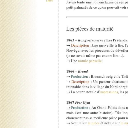
Liens
J'avais tenté une nomenclature de ses p
petit palmarès de ce qu'on pouvait voir 
Les pièces de maturité
1863 –
/ Les Prétenda
Kongs-Emnerne
→
Description :
Une merveille à lire, l
Norvège, avec les processus de dévoilem
(je ne savais même pas encore lire…).
→ Une
notule partielle
.
1866 –
Brand
→
Production :
Braunschweig et le Thé
→
Description :
Un pasteur charismati
intenable dans le village du Nord norgévi
→ La courte notule d'
impressions
, les 
1867
Peer Gynt
→
Production :
Au Grand-Palais dans un
mais c'est une autre histoire). Très 
clairement pas sa meilleure pièce pour m
→ Notule sur
la pièce
et notule sur
la m