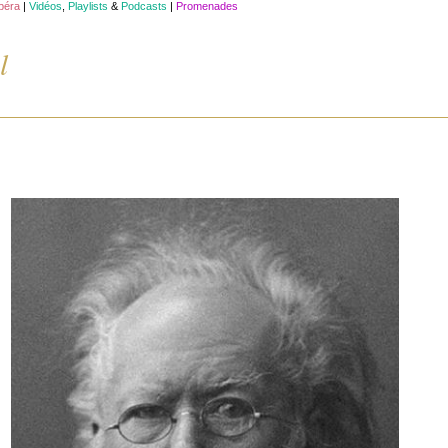
opéra
|
Vidéos
,
Playlists
&
Podcasts
|
Promenades
l