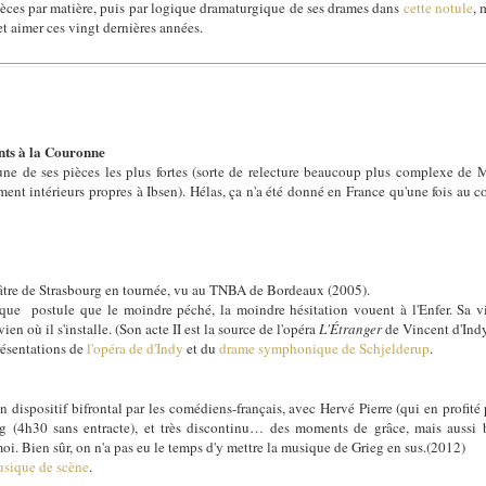
ièces par matière, puis par logique dramaturgique de ses drames dans
cette notule
, 
et aimer ces vingt dernières années.
nts à la Couronne
'une de ses pièces les plus fortes (sorte de relecture beaucoup plus complexe de M
ent intérieurs propres à Ibsen). Hélas, ça n'a été donné en France qu'une fois au
âtre de Strasbourg en tournée, vu au TNBA de Bordeaux (2005).
que postule que le moindre péché, la moindre hésitation vouent à l'Enfer. Sa v
en où il s'installe. (Son acte II est la source de l'opéra
L'Étranger
de Vincent d'Indy
présentations de
l'opéra de d'Indy
et du
drame symphonique de Schjelderup
.
 dispositif bifrontal par les comédiens-français, avec Hervé Pierre (qui en profit
long (4h30 sans entracte), et très discontinu… des moments de grâce, mais aussi
oi. Bien sûr, on n'a pas eu le temps d'y mettre la musique de Grieg en sus.(2012)
usique de scène
.