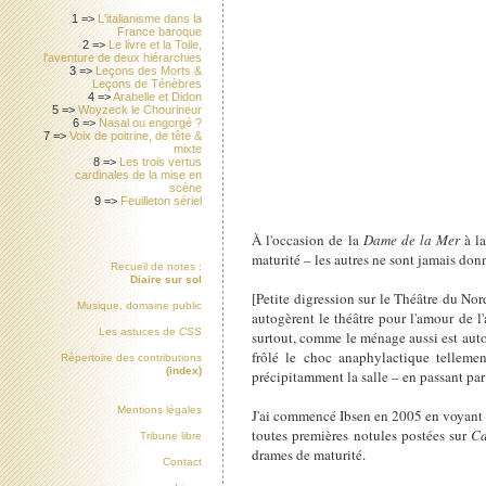
1 =>
L'italianisme dans la
France baroque
2 =>
Le livre et la Toile,
l'aventure de deux hiérarchies
3 =>
Leçons des Morts &
Leçons de Ténèbres
4 =>
Arabelle et Didon
5 =>
Woyzeck le Chourineur
6 =>
Nasal ou engorgé ?
7 =>
Voix de poitrine, de tête &
mixte
8 =>
Les trois vertus
cardinales de la mise en
scène
9 =>
Feuilleton sériel
À l'occasion de la
Dame de la Mer
à la
maturité – les autres ne sont jamais don
Recueil de notes :
Diaire sur sol
[Petite digression sur le Théâtre du Nor
Musique, domaine public
autogèrent le théâtre pour l'amour de l'
Les astuces de
CSS
surtout, comme le ménage aussi est autogé
frôlé le choc anaphylactique tellemen
Répertoire des contributions
(index)
précipitamment la salle – en passant par
Mentions légales
J'ai commencé Ibsen en 2005 en voyant
toutes premières notules postées sur
Ca
Tribune libre
drames de maturité.
Contact