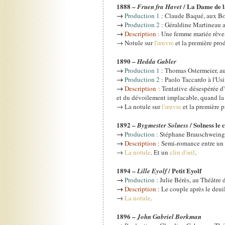
1888 –
/ La Dame de 
Fruen fra Havet
→
Production 1 :
Claude Baqué, aux Bo
→
Production 2 :
Géraldine Martineau 
→
Description :
Une femme mariée rêve, t
→ Notule sur
l'œuvre
et la première pro
1890 –
Hedda Gabler
→
Production 1 :
Thomas Ostermeier, a
→
Production 2 :
Paolo Taccardo à l'Usi
→
Description :
Tentative désespérée d'
et du dévoilement implacable, quand la 
→ La notule sur
l'œuvre
et la première p
1892 –
/ Solness le 
Bygmester Solness
→
Production :
Stéphane Brauschweing, 
→
Description :
Semi-romance entre un v
→
La notule
. Et un
clin d'œil
.
1894 –
/ Petit Eyolf
Lille Eyolf
→
Production :
Julie Bérès, au Théâtre d
→
Description :
Le couple après le deuil 
→
La notule
.
1896 –
John Gabriel Borkman