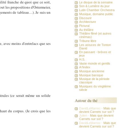
lité franche de quoi que ce soit,
Le disque de la semaine
Son & Lumière du jour
tout les propositions d'Ostermeier,
Lutin Chamber Orchestra
angements de tableau…). Je suis un
Musique, domaine public
Discourir
Architecture
Pictural
Au théâtre
Théâtre filmé (et autres
cinémas)
Tribune libre
e, avec moins d'entrelacs que ses
Les astuces de Tonton
David
En passant - brèves et
jeux
H.S.
Vaste monde et gentils
A l'index
Musique ancienne
Musique baroque
Musique de la période
classique
Musiques du vingtième
siècle
rales (ce serait même un solide
Autour du thé
DavidLeMarrec -
Mais que
haut du corpus. (Je crois que les
devient Carnets sur sol ?
Julien -
Mais que devient
Carnets sur sol ?
DavidLeMarrec -
Mais que
devient Carnets sur sol ?