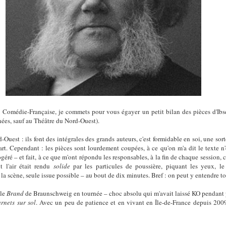
 Comédie-Française, je commets pour vous égayer un petit bilan des pièces d'Ibse
nées, sauf au Théâtre du Nord-Ouest).
d-Ouest : ils font des intégrales des grands auteurs, c'est formidable en soi, une so
art. Cependant : les pièces sont lourdement coupées, à ce qu'on m'a dit le texte n'
ré – et fait, à ce que m'ont répondu les responsables, à la fin de chaque session, c'e
t l'air était rendu
solide
par les particules de poussière, piquant les yeux, le
 la scène, seule issue possible – au bout de dix minutes. Bref : on peut y entendre t
 le
Brand
de Braunschweig en tournée – choc absolu qui m'avait laissé KO pendant plu
rnets sur sol
. Avec un peu de patience et en vivant en Île-de-France depuis 2009,