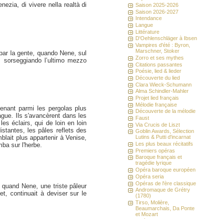
ezia, di vivere nella realtà di
Saison 2025-2026
Saison 2026-2027
Intendance
Langue
Littérature
D'Oehlenschläger à Ibsen
Vampires d'été : Byron,
Marschner, Stoker
ppar la gente, quando Nene, sul
Zorro et ses mythes
n, sorseggiando l’ultimo mezzo
Citations passantes
Poésie, lied & lieder
Découverte du lied
Clara Wieck-Schumann
Alma Schindler-Mahler
Projet lied français
Mélodie française
enant parmi les pergolas plus
Découverte de la mélodie
 vague. Ils s'avancèrent dans les
Faust
les éclairs, qui de loin en loin
Via Crucis de Liszt
istantes, les pâles reflets des
Goblin Awards, Sélection
mblait plus appartenir à Venise,
Lutins & Putti d'incarnat
Les plus beaux récitatifs
mba sur l'herbe.
Premiers opéras
Baroque français et
tragédie lyrique
Opéra baroque européen
Opéra seria
Opéras de l'ère classique
ts, quand Nene, une triste pâleur
Andromaque de Grétry
et, continuait à deviser sur le
(1780)
Tirso, Molière,
Beaumarchais, Da Ponte
et Mozart