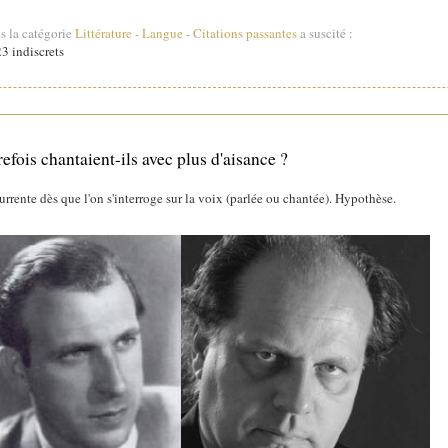
s la catégorie
Littérature
-
Langue
-
Citations passantes
a suscité :
3 indiscrets
efois chantaient-ils avec plus d'aisance ?
urrente dès que l'on s'interroge sur la voix (parlée ou chantée). Hypothèse.