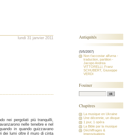
Antiquités
lundi 31 janvier 2011
(5/5/2007)
Non t'accostar all'urna -
traduction, partition -
Jacopo Andrea
VITTORELLI, Franz
SCHUBERT, Giuseppe
VERDI
Fouiner
Chapitres
La musique en Ukraine
Une décennie, un disque
 nei pergolati più tranquilli,
1 jour, 1 opéra
’avanzarono nelle tenebre e nel
La Bible par la musique
di quando in quando guizzavano
Déchiffrages &
i dei lumi oltre il muro di cinta
Improvisations