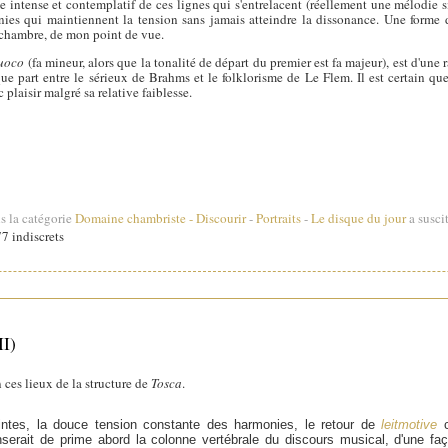
me intense et contemplatif de ces lignes qui s'entrelacent (réellement une mélodie 
ies qui maintiennent la tension sans jamais atteindre la dissonance. Une forme d
chambre, de mon point de vue.
fuoco
(fa mineur, alors que la tonalité de départ du premier est fa majeur), est d'une 
 part entre le sérieux de Brahms et le folklorisme de Le Flem. Il est certain qu
plaisir malgré sa relative faiblesse.
s la catégorie
Domaine chambriste
-
Discourir
-
Portraits
-
Le disque du jour
a suscit
7 indiscrets
II)
 ces lieux de la structure de
Tosca
.
ointes, la douce tension constante des harmonies, le retour de
leitmotive
c
enserait de prime abord la colonne vertébrale du discours musical, d'une f