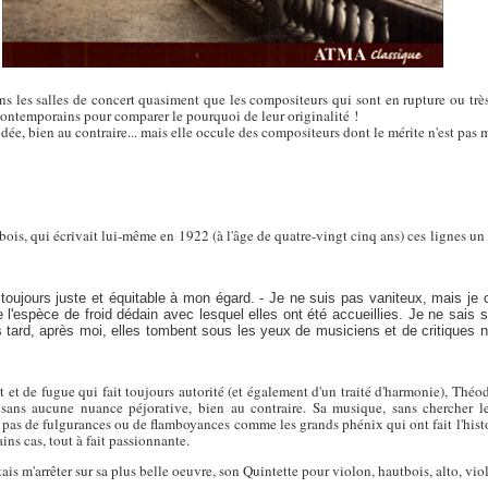
ns les salles de concert quasiment que les compositeurs qui sont en rupture ou très
contemporains pour comparer le pourquoi de leur originalité !
ondée, bien au contraire... mais elle occule des compositeurs dont le mérite n'est pas 
ois, qui écrivait lui-même en 1922 (à l'âge de quatre-vingt cinq ans) ces lignes un
 toujours juste et équitable à mon égard. - Je ne suis pas vaniteux, mais je 
'espèce de froid dédain avec lesquel elles ont été accueillies. Je ne sais s
 tard, après moi, elles tombent sous les yeux de musiciens et de critiques 
t et de fugue qui fait toujours autorité (et également d'un traité d'harmonie), Thé
sans aucune nuance péjorative, bien au contraire. Sa musique, sans chercher le
e pas de fulgurances ou de flamboyances comme les grands phénix qui ont fait l'histo
ns cas, tout à fait passionnante.
ais m'arrêter sur sa plus belle oeuvre, son Quintette pour violon, hautbois, alto, vio