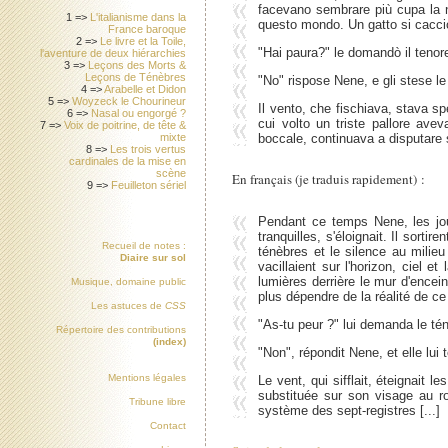
facevano sembrare più cupa la ne
1 =>
L'italianisme dans la
questo mondo. Un gatto si cacciò 
France baroque
2 =>
Le livre et la Toile,
"Hai paura?" le domandò il tenor
l'aventure de deux hiérarchies
3 =>
Leçons des Morts &
Leçons de Ténèbres
"No" rispose Nene, e gli stese le
4 =>
Arabelle et Didon
5 =>
Woyzeck le Chourineur
Il vento, che fischiava, stava s
6 =>
Nasal ou engorgé ?
cui volto un triste pallore ave
7 =>
Voix de poitrine, de tête &
mixte
boccale, continuava a disputare su
8 =>
Les trois vertus
cardinales de la mise en
scène
En français (je traduis rapidement) :
9 =>
Feuilleton sériel
Pendant ce temps Nene, les jou
tranquilles, s'éloignait. Il sorti
Recueil de notes :
ténèbres et le silence au milieu 
Diaire sur sol
vacillaient sur l'horizon, ciel 
lumières derrière le mur d'encein
Musique, domaine public
plus dépendre de la réalité de ce 
Les astuces de
CSS
"As-tu peur ?" lui demanda le tén
Répertoire des contributions
(index)
"Non", répondit Nene, et elle lui t
Mentions légales
Le vent, qui sifflait, éteignait l
substituée sur son visage au rou
Tribune libre
système des sept-registres [...]
Contact