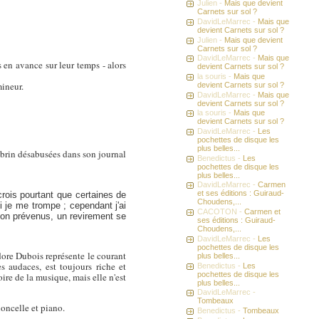
Julien -
Mais que devient
Carnets sur sol ?
DavidLeMarrec -
Mais que
devient Carnets sur sol ?
Julien -
Mais que devient
Carnets sur sol ?
DavidLeMarrec -
Mais que
 en avance sur leur temps - alors
devient Carnets sur sol ?
la souris -
Mais que
mineur.
devient Carnets sur sol ?
DavidLeMarrec -
Mais que
devient Carnets sur sol ?
la souris -
Mais que
devient Carnets sur sol ?
DavidLeMarrec -
Les
pochettes de disque les
plus belles...
 brin désabusées dans son journal
Benedictus -
Les
pochettes de disque les
plus belles...
DavidLeMarrec -
Carmen
et ses éditions : Guiraud-
crois pourtant que certaines de
Choudens,...
i je me trompe ; cependant j'ai
CACOTON -
Carmen et
non prévenus, un revirement se
ses éditions : Guiraud-
Choudens,...
DavidLeMarrec -
Les
pochettes de disque les
odore Dubois représente le courant
plus belles...
s audaces, est toujours riche et
Benedictus -
Les
pochettes de disque les
ire de la musique, mais elle n'est
plus belles...
DavidLeMarrec -
Tombeaux
loncelle et piano.
Benedictus -
Tombeaux