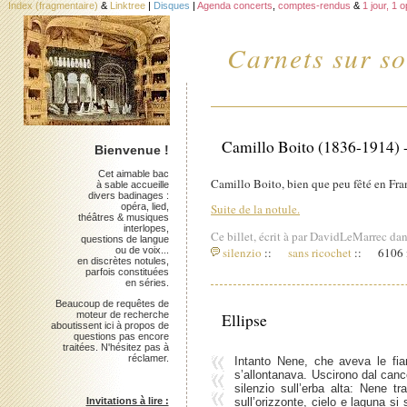
Index (fragmentaire)
&
Linktree
|
Disques
|
Agenda concerts
,
comptes-rendus
&
1 jour, 1 
Carnets sur so
Camillo Boito (1836-1914) -
Bienvenue !
Cet aimable bac
Camillo Boito, bien que peu fêté en Fran
à sable accueille
divers badinages :
opéra, lied,
Suite de la notule.
théâtres & musiques
interlopes,
Ce billet, écrit à par DavidLeMarrec dan
questions de langue
ou de voix...
silenzio
::
sans ricochet
::
6106 i
en discrètes notules,
parfois constituées
en séries.
Beaucoup de requêtes de
moteur de recherche
Ellipse
aboutissent ici à propos de
questions pas encore
traitées. N'hésitez pas à
réclamer.
Intanto Nene, che aveva le fiam
s’allontanava. Uscirono dal canc
silenzio sull’erba alta: Nene t
sull’orizzonte, cielo e laguna si 
Invitations à lire :