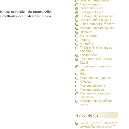
Ballet et gargouillades
Musicontempo
Carnet d'écoutes
istoire musicale - du moins celle
Le disque du jour
es méthodes des historiens. On en
Le disque de la semaine
Son & Lumière du jour
Lutin Chamber Orchestra
Musique, domaine public
Discourir
Architecture
Pictural
Au théâtre
Théâtre filmé (et autres
cinémas)
Tribune libre
Les astuces de Tonton
David
En passant - brèves et
jeux
H.S.
Vaste monde et gentils
A l'index
Musique ancienne
Musique baroque
Musique de la période
classique
Musiques du vingtième
siècle
Autour du thé
DavidLeMarrec -
Mais que
devient Carnets sur sol ?