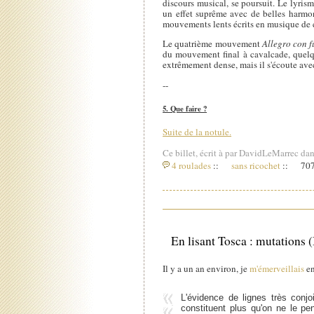
discours musical, se poursuit. Le lyris
un effet suprême avec de belles harmon
mouvements lents écrits en musique de 
Le quatrième mouvement
Allegro con 
du mouvement final à cavalcade, quelque
extrêmement dense, mais il s'écoute avec 
--
5. Que faire ?
Suite de la notule.
Ce billet, écrit à par DavidLeMarrec dan
4 roulades
::
sans ricochet
::
707
En lisant Tosca : mutations (
Il y a un an environ, je
m'émerveillais
en
L'évidence de lignes très conj
constituent plus qu'on ne le p