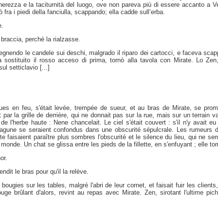
rezza e la taciturnità del luogo, ove non pareva più di essere accanto a Ven
fra i piedi della fanciulla, scappando; ella cadde sull’erba.
e.
 braccia, perché la rialzasse.
pegnendo le candele sui deschi, malgrado il riparo dei cartocci, e faceva sca
va sostituito il rosso acceso di prima, tornò alla tavola con Mirate. Lo Ze
l setticlavio [...]
es en feu, s'était levée, trempée de sueur, et au bras de Mirate, se prom
rent par la grille de derrière, qui ne donnait pas sur la rue, mais sur un terrain
de l'herbe haute : Nene chancelait. Le ciel s'était couvert : s'il n'y avait eu 
et lagune se seraient confondus dans une obscurité sépulcrale. Les rumeurs d
te faisaient paraître plus sombres l'obscurité et le silence du lieu, qui ne se
monde. Un chat se glissa entre les pieds de la fillette, en s'enfuyant ; elle to
or.
endit le bras pour qu'il la relève.
es bougies sur les tables, malgré l'abri de leur cornet, et faisait fuir les clien
ge brûlant d'alors, revint au repas avec Mirate. Zen, sirotant l'ultime pich