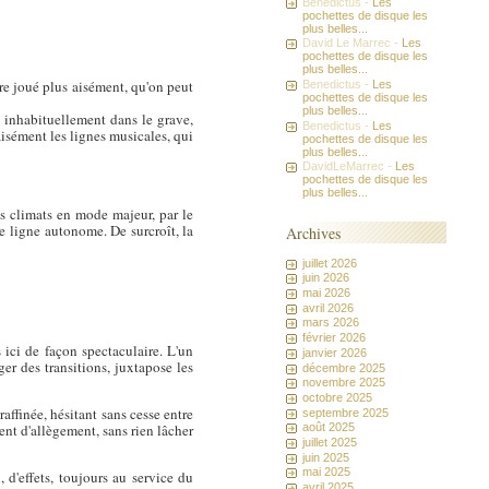
Benedictus -
Les
pochettes de disque les
plus belles...
David Le Marrec -
Les
pochettes de disque les
plus belles...
re joué plus aisément, qu'on peut
Benedictus -
Les
pochettes de disque les
plus belles...
é inhabituellement dans le grave,
Benedictus -
Les
 aisément les lignes musicales, qui
pochettes de disque les
plus belles...
DavidLeMarrec -
Les
pochettes de disque les
plus belles...
es climats en mode majeur, par le
e ligne autonome. De surcroît, la
Archives
juillet 2026
juin 2026
mai 2026
avril 2026
mars 2026
février 2026
 ici de façon spectaculaire. L'un
janvier 2026
er des transitions, juxtapose les
décembre 2025
novembre 2025
octobre 2025
ffinée, hésitant sans cesse entre
septembre 2025
ent d'allègement, sans rien lâcher
août 2025
juillet 2025
juin 2025
mai 2025
d'effets, toujours au service du
avril 2025