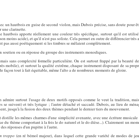
vec un hautbois en guise de second violon, mais Dubois précise, sans doute pour êt
 une clarinette.
e hautbois apporte réellement une couleur très spécifique, surtout qu'il est utilis
son moins acide), et qu'il n'est pas soliste. Cela permet en outre de différencier très
ent pas aussi poétiquement si les timbres se mêlaient complètement.
 en soutien ou en réponse du groupe des instruments monodiques.
mais sans complexité formelle particulière. On est surtout frappé par la beauté d
rès mobile), et surtout la qualité extrême, chaque instrument disposant de sa propr
 de façon tout à fait équitable, même l'alto a de nombreux moments de gloire.
n admire surtout l'usage de deux motifs opposés comme le veut la tradition, mais
 se suivent) et très lyrique ; l'autre détaché et saccadé. Dubois, au lieu de ménag
uent, jusqu'à la fusion des deux thèmes pendant le dernier tiers du mouvement.
tille les mêmes charmes d'une simplicité avenante, avec une écriture musicale ra
ue du thème comportant à la fois le do naturel et le do dièse...). Clairement un mom
 des réponses d'un pupitre à l'autre.
n troppo
(en ré bémol majeur), dans lequel cette grande variété de modes de jeu, 