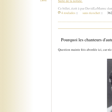
Suite de la notule.
Liens
Ce billet, écrit à par DavidLeMarrec dan
4 roulades
::
sans ricochet
::
362
Pourquoi les chanteurs d'autr
Question mainte fois abordée ici, car réc