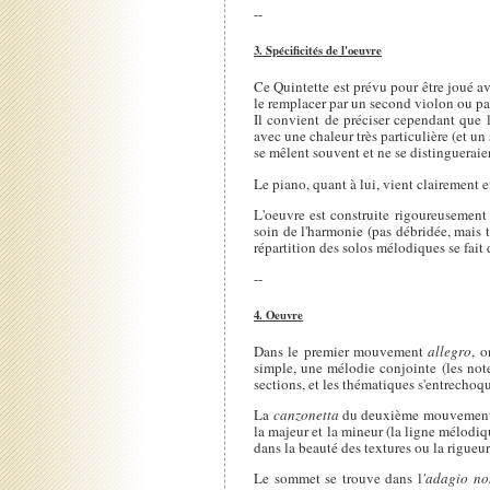
--
3. Spécificités de l'oeuvre
Ce Quintette est prévu pour être joué a
le remplacer par un second violon ou par
Il convient de préciser cependant que l
avec une chaleur très particulière (et un 
se mêlent souvent et ne se distinguerai
Le piano, quant à lui, vient clairement
L'oeuvre est construite rigoureusement 
soin de l'harmonie (pas débridée, mais t
répartition des solos mélodiques se fait
--
4. Oeuvre
Dans le premier mouvement
allegro
, o
simple, une mélodie conjointe (les notes
sections, et les thématiques s'entrechoq
La
canzonetta
du deuxième mouvement dis
la majeur et la mineur (la ligne mélodiq
dans la beauté des textures ou la rigueur
Le sommet se trouve dans l
'adagio no