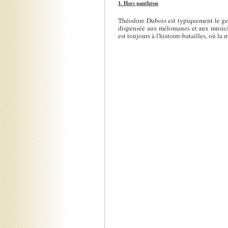
1. Hors panthéon
Théodore Dubois est typiquement le genr
dispensée aux mélomanes et aux musicien
est toujours à l'histoire-batailles, où l