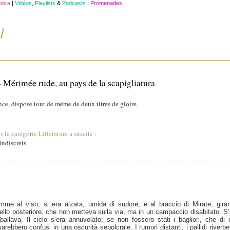
opéra
|
Vidéos
,
Playlists
&
Podcasts
|
Promenades
l
 Mérimée rude, au pays de la scapigliatura
ce, dispose tout de même de deux titres de gloire.
s la catégorie
Littérature
a suscité :
ndiscrets
me al viso, si era alzata, umida di sudore, e al braccio di Mirate, girando
ello posteriore, che non metteva sulla via, ma in un campaccio disabitato. S
raballava. Il cielo s’era annuvolato; se non fossero stati i bagliori, che 
sarebbero confusi in una oscurità sepolcrale. I rumori distanti, i pallidi riverber