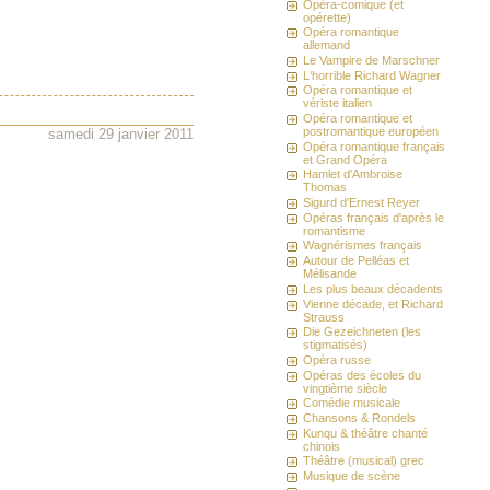
Opéra-comique (et
opérette)
Opéra romantique
allemand
Le Vampire de Marschner
L'horrible Richard Wagner
Opéra romantique et
vériste italien
Opéra romantique et
postromantique européen
samedi 29 janvier 2011
Opéra romantique français
et Grand Opéra
Hamlet d'Ambroise
Thomas
Sigurd d'Ernest Reyer
Opéras français d'après le
romantisme
Wagnérismes français
Autour de Pelléas et
Mélisande
Les plus beaux décadents
Vienne décade, et Richard
Strauss
Die Gezeichneten (les
stigmatisés)
Opéra russe
Opéras des écoles du
vingtième siècle
Comédie musicale
Chansons & Rondels
Kunqu & théâtre chanté
chinois
Théâtre (musical) grec
Musique de scène