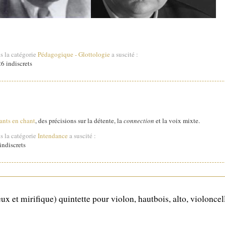
s la catégorie
Pédagogique
-
Glottologie
a suscité :
6 indiscrets
ants en chant
, des précisions sur la détente, la
connection
et la voix mixte.
s la catégorie
Intendance
a suscité :
ndiscrets
x et mirifique) quintette pour violon, hautbois, alto, violoncel