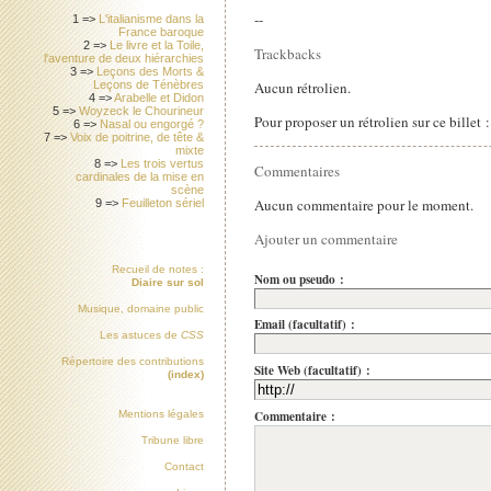
--
1 =>
L'italianisme dans la
France baroque
2 =>
Le livre et la Toile,
Trackbacks
l'aventure de deux hiérarchies
3 =>
Leçons des Morts &
Aucun rétrolien.
Leçons de Ténèbres
4 =>
Arabelle et Didon
5 =>
Woyzeck le Chourineur
Pour proposer un rétrolien sur ce billet 
6 =>
Nasal ou engorgé ?
7 =>
Voix de poitrine, de tête &
mixte
8 =>
Les trois vertus
Commentaires
cardinales de la mise en
scène
Aucun commentaire pour le moment.
9 =>
Feuilleton sériel
Ajouter un commentaire
Recueil de notes :
Nom ou pseudo :
Diaire sur sol
Musique, domaine public
Email (facultatif) :
Les astuces de
CSS
Répertoire des contributions
Site Web (facultatif) :
(index)
Commentaire :
Mentions légales
Tribune libre
Contact