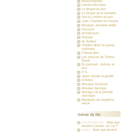
Musicontempo
Carnet d'écoutes
Le disque du jour
Le disque de la semaine
Son & Lumière du jour
Lutin Chamber Orchestra
Musique, domaine public
Discourir
Architecture
Pictural
Au théâtre
Théâtre filmé (et autres
cinémas)
Tribune libre
Les astuces de Tonton
David
En passant - brèves et
jeux
H.S.
Vaste monde et gentils
A l'index
Musique ancienne
Musique baroque
Musique de la période
classique
Musiques du vingtième
siècle
Autour du thé
DavidLeMarrec -
Mais que
devient Carnets sur sol ?
Julien -
Mais que devient