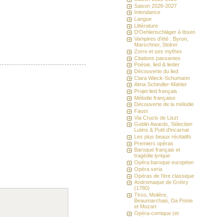
Saison 2026-2027
Intendance
Langue
Littérature
D'Oehlenschläger à Ibsen
Vampires d'été : Byron,
Marschner, Stoker
Zorro et ses mythes
Citations passantes
Poésie, lied & lieder
Découverte du lied
Clara Wieck-Schumann
Alma Schindler-Mahler
Projet lied français
Mélodie française
Découverte de la mélodie
Faust
Via Crucis de Liszt
Goblin Awards, Sélection
Lutins & Putti d'incarnat
Les plus beaux récitatifs
Premiers opéras
Baroque français et
tragédie lyrique
Opéra baroque européen
Opéra seria
Opéras de l'ère classique
Andromaque de Grétry
(1780)
Tirso, Molière,
Beaumarchais, Da Ponte
et Mozart
Opéra-comique (et