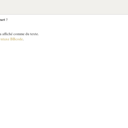
zart ?
 affiché comme du texte.
yntaxe BBcode
.