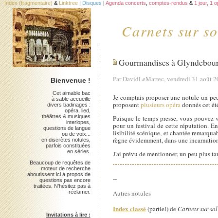
Index (fragmentaire)
&
Linktree
|
Disques
|
Agenda concerts
,
comptes-rendus
&
1 jour, 1 
Carnets sur so
Gourmandises à Glyndebou
Par DavidLeMarrec, vendredi 31 août 
Bienvenue !
Cet aimable bac
Je comptais proposer une notule un peu 
à sable accueille
proposent
plusieurs opéra
donnés cet été
divers badinages :
opéra, lied,
théâtres & musiques
Puisque le temps presse, vous pouvez 
interlopes,
pour un festival de cette réputation. E
questions de langue
lisibilité scénique, et chantée remarqu
ou de voix...
règne évidemment, dans une incarnation 
en discrètes notules,
parfois constituées
en séries.
J'ai prévu de mentionner, un peu plus tar
Beaucoup de requêtes de
moteur de recherche
aboutissent ici à propos de
--
questions pas encore
traitées. N'hésitez pas à
réclamer.
Autres notules
Index classé
(partiel) de
Carnets sur sol
Invitations à lire :