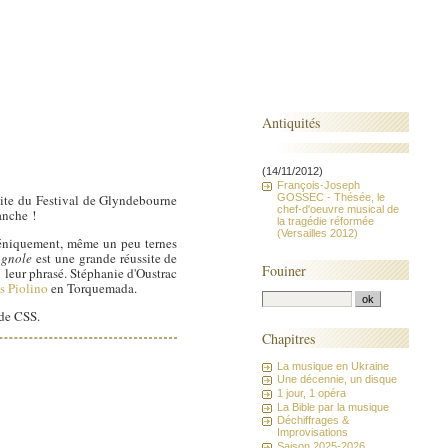
Antiquités
(14/11/2012)
François-Joseph
GOSSEC - Thésée, le
 site du Festival de Glyndebourne
chef-d'oeuvre musical de
anche !
la tragédie réformée
(Versailles 2012)
scéniquement, même un peu ternes
agnole
est une grande réussite de
Fouiner
 leur phrasé. Stéphanie d'Oustrac
s Piolino
en Torquemada.
 de CSS.
Chapitres
La musique en Ukraine
Une décennie, un disque
1 jour, 1 opéra
La Bible par la musique
Déchiffrages &
Improvisations
Saison 2025-2026