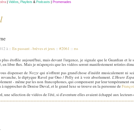
opéra
|
Vidéos
,
Playlists
&
Podcasts
|
Promenades
l
rne
2012 à
::
En passant - brèves et jeux
::
#2061
::
rss
plus étoffée aujourd'hui, mais devant l'urgence, je signale que le Guardian et le
, en libre flux. Mais je m'aperçois que les vidéos seront manifestement retirées dim
vous dispenser de
Nozze
qui n'offrent pas grand'chose d'inédit musicalement ni 
n revanche, le diptyque Ravel par Ono / Pelly est à voir absolument.
L'Heure Esp
ablement - même par les non francophones, qui compensent par leur tempérament ou
à rapprocher de Denise Duval, et le grand luxe se trouve en la personne de
Françoi
d, une sélection de vidéos de l'été, si d'aventure elles avaient échappé aux lecteurs
.