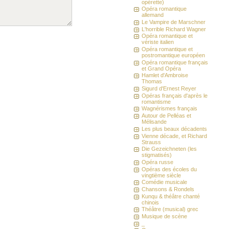
opérette)
Opéra romantique
allemand
Le Vampire de Marschner
L'horrible Richard Wagner
Opéra romantique et
vériste italien
Opéra romantique et
postromantique européen
Opéra romantique français
et Grand Opéra
Hamlet d'Ambroise
Thomas
Sigurd d'Ernest Reyer
Opéras français d'après le
romantisme
Wagnérismes français
Autour de Pelléas et
Mélisande
Les plus beaux décadents
Vienne décade, et Richard
Strauss
Die Gezeichneten (les
stigmatisés)
Opéra russe
Opéras des écoles du
vingtième siècle
Comédie musicale
Chansons & Rondels
Kunqu & théâtre chanté
chinois
Théâtre (musical) grec
Musique de scène
_