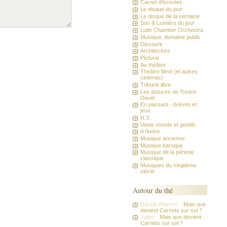
Carnet d'écoutes
Le disque du jour
Le disque de la semaine
Son & Lumière du jour
Lutin Chamber Orchestra
Musique, domaine public
Discourir
Architecture
Pictural
Au théâtre
Théâtre filmé (et autres
cinémas)
Tribune libre
Les astuces de Tonton
David
En passant - brèves et
jeux
H.S.
Vaste monde et gentils
A l'index
Musique ancienne
Musique baroque
Musique de la période
classique
Musiques du vingtième
siècle
Autour du thé
DavidLeMarrec -
Mais que
devient Carnets sur sol ?
Julien -
Mais que devient
Carnets sur sol ?