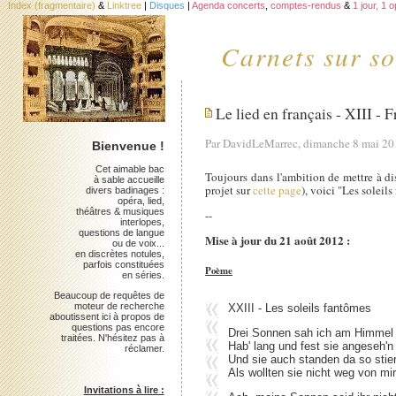
Index (fragmentaire)
&
Linktree
|
Disques
|
Agenda concerts
,
comptes-rendus
&
1 jour, 1 
Carnets sur so
Le lied en français - XIII -
Par DavidLeMarrec, dimanche 8 mai 2
Bienvenue !
Cet aimable bac
Toujours dans l'ambition de mettre à di
à sable accueille
projet sur
cette page
), voici "Les soleil
divers badinages :
opéra, lied,
théâtres & musiques
--
interlopes,
questions de langue
Mise à jour du 21 août 2012 :
ou de voix...
en discrètes notules,
parfois constituées
Poème
en séries.
Beaucoup de requêtes de
moteur de recherche
XXIII - Les soleils fantômes
aboutissent ici à propos de
questions pas encore
Drei Sonnen sah ich am Himmel st
traitées. N'hésitez pas à
Hab' lang und fest sie angeseh'n ;
réclamer.
Und sie auch standen da so stier, 
Als wollten sie nicht weg von mir
Invitations à lire :