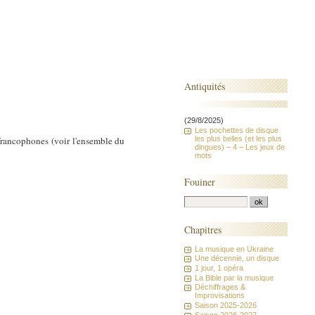
Antiquités
(29/8/2025)
Les pochettes de disque
les plus belles (et les plus
 francophones (voir l'ensemble du
dingues) – 4 – Les jeux de
mots
Fouiner
Chapitres
La musique en Ukraine
Une décennie, un disque
1 jour, 1 opéra
La Bible par la musique
Déchiffrages &
Improvisations
Saison 2025-2026
Saison 2026-2027