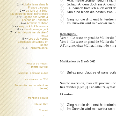
Ach, meine Sonnen seid ihr nicht 
Schaut Andern doch ins Angesicht 
1 =>
L'italianisme dans la
France baroque
Ja, neulich hatt' ich auch wohl dr
2 =>
Le livre et la Toile,
Nun sind hinab die besten zwei. /
l'aventure de deux hiérarchies
3 =>
Leçons des Morts &
Ging nur die dritt' erst hinterdre
Leçons de Ténèbres
Im Dunkeln wird mir wohler sein. /
4 =>
Arabelle et Didon
5 =>
Woyzeck le Chourineur
6 =>
Nasal ou engorgé ?
7 =>
Voix de poitrine, de tête &
Remarques :
mixte
Vers 4 : Le texte original de Müller dit 
8 =>
Les trois vertus
Vers 6 : Le texte original de Müller di
cardinales de la mise en
A l'origine, chez Müller, il s'agit du vi
scène
9 =>
Feuilleton sériel
--
Modifications du 21 août 2012
Recueil de notes :
Diaire sur sol
Brillez pour d'autres et sans voil
Musique, domaine public
Les astuces de
CSS
Simple inversion, mais elle procure une
Répertoire des contributions
très étroites [é] et [i]. Par ailleurs, sy
(index)
Et surtout :
Mentions légales
Tribune libre
Ging nur die dritt' erst hinterdre
Im Dunkeln wird mir wohler sein. 
Contact