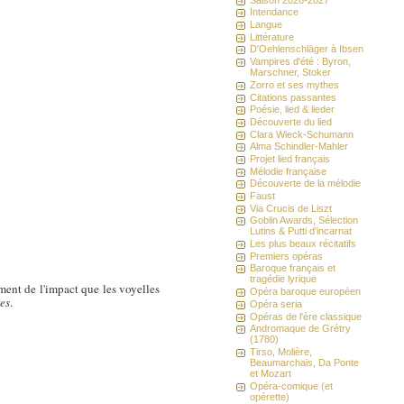
Intendance
Langue
Littérature
D'Oehlenschläger à Ibsen
Vampires d'été : Byron,
Marschner, Stoker
Zorro et ses mythes
Citations passantes
Poésie, lied & lieder
Découverte du lied
Clara Wieck-Schumann
Alma Schindler-Mahler
Projet lied français
Mélodie française
Découverte de la mélodie
Faust
Via Crucis de Liszt
Goblin Awards, Sélection
Lutins & Putti d'incarnat
Les plus beaux récitatifs
Premiers opéras
Baroque français et
tragédie lyrique
ment de l'impact que les voyelles
Opéra baroque européen
es
.
Opéra seria
Opéras de l'ère classique
Andromaque de Grétry
(1780)
Tirso, Molière,
Beaumarchais, Da Ponte
et Mozart
Opéra-comique (et
opérette)