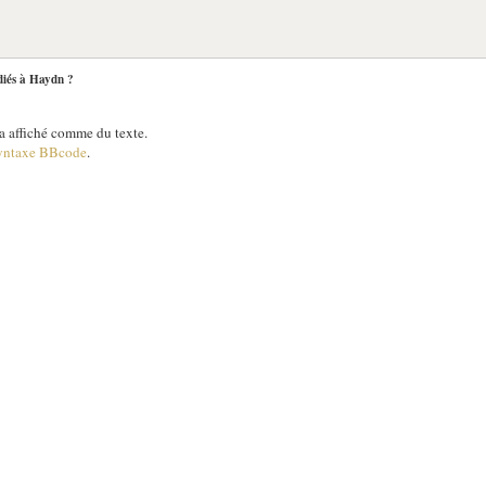
diés à Haydn ?
 affiché comme du texte.
yntaxe BBcode
.