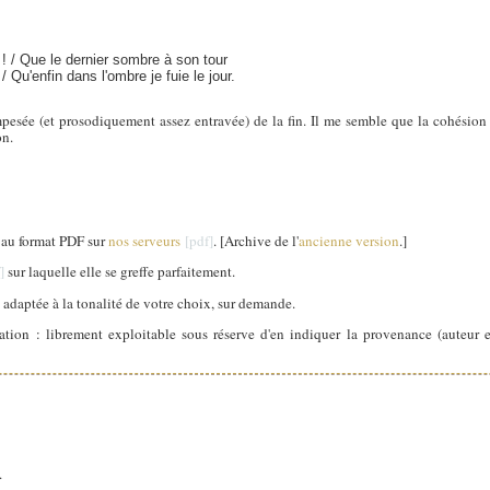
in ! / Que le dernier sombre à son tour
 Qu'enfin dans l'ombre je fuie le jour.
empesée (et prosodiquement assez entravée) de la fin. Il me semble que la cohésion 
on.
e au format PDF sur
nos serveurs
. [Archive de l'
ancienne version
.]
sur laquelle elle se greffe parfaitement.
 adaptée à la tonalité de votre choix, sur demande.
ation : librement exploitable sous réserve d'en indiquer la provenance (auteur et
.