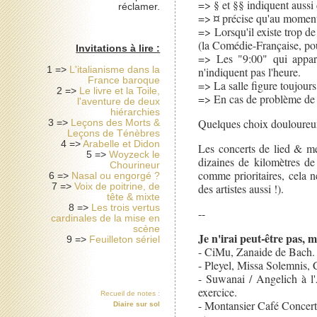
=> § et §§ indiquent aussi
réclamer.
=> ¤ précise qu'au moment
=> Lorsqu'il existe trop de 
(la Comédie-Française, pou
Invitations à lire :
=> Les "9:00" qui apparai
1 =>
L'italianisme dans la
n'indiquent pas l'heure.
France baroque
=> La salle figure toujours 
2 =>
Le livre et la Toile,
=> En cas de problème de d
l'aventure de deux
hiérarchies
Quelques choix douloureux
3 =>
Leçons des Morts &
Leçons de Ténèbres
4 =>
Arabelle et Didon
Les concerts de lied & m
5 =>
Woyzeck le
dizaines de kilomètres de
Chourineur
comme prioritaires, cela n
6 =>
Nasal ou engorgé ?
7 =>
Voix de poitrine, de
des artistes aussi !).
tête & mixte
8 =>
Les trois vertus
--
cardinales de la mise en
scène
Je n'irai peut-être pas, ma
9 =>
Feuilleton sériel
- CiMu, Zanaide de Bach.
- Pleyel, Missa Solemnis, C
- Suwanai / Angelich à l
exercice.
Recueil de notes :
- Montansier Café Concer
Diaire sur sol