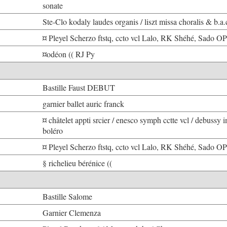
sonate
Ste-Clo kodaly laudes organis / liszt missa choralis & b.a
¤ Pleyel Scherzo ftstq, ccto vcl Lalo, RK Shéhé, Sado O
¤odéon (( RJ Py
Bastille Faust DEBUT
garnier ballet auric franck
¤ châtelet appti srcier / enesco symph cctte vcl / debussy i
boléro
¤ Pleyel Scherzo ftstq, ccto vcl Lalo, RK Shéhé, Sado O
§ richelieu bérénice ((
Bastille Salome
Garnier Clemenza