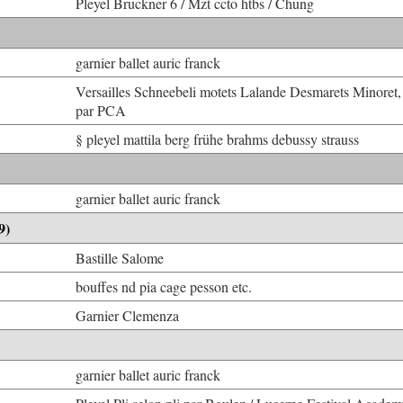
Pleyel Bruckner 6 / Mzt ccto htbs / Chung
garnier ballet auric franck
Versailles Schneebeli motets Lalande Desmarets Minoret,
par PCA
§ pleyel mattila berg frühe brahms debussy strauss
garnier ballet auric franck
9)
Bastille Salome
bouffes nd pia cage pesson etc.
Garnier Clemenza
garnier ballet auric franck