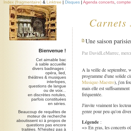
Index (fragmentaire)
&
Linktree
|
Disques
|
Agenda concerts
,
compte
Carnets 
Une saison parisie
Bienvenue !
Par DavidLeMarrec, mercr
Cet aimable bac
à sable accueille
divers badinages :
A la veille de septembre, v
opéra, lied,
programme d'une solide cin
théâtres & musiques
Musique-Maestro
), j'en f
interlopes,
questions de langue
mais elle est suffisamment v
ou de voix...
fréquentée.
en discrètes notules,
parfois constituées
en séries.
J'invite vraiment les lecteu
genre pour peu qu'on diversi
Beaucoup de requêtes de
moteur de recherche
Légende
aboutissent ici à propos de
:
questions pas encore
=> En gras, les concerts où
traitées. N'hésitez pas à