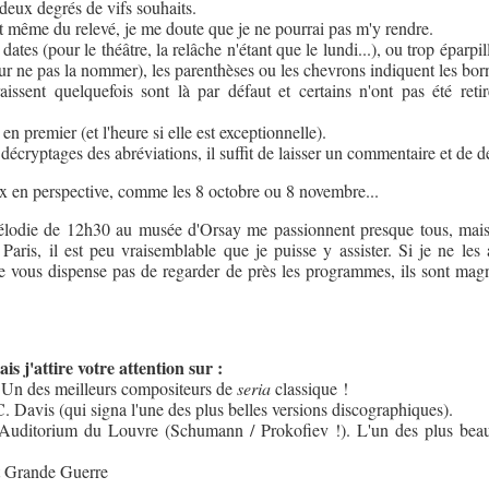
 deux degrés de vifs souhaits.
 même du relevé, je me doute que je ne pourrai pas m'y rendre.
dates (pour le théâtre, la relâche n'étant que le lundi...), ou trop éparpil
r ne pas la nommer), les parenthèses ou les chevrons indiquent les born
ssent quelquefois sont là par défaut et certains n'ont pas été reti
en premier (et l'heure si elle est exceptionnelle).
écryptages des abréviations, il suffit de laisser un commentaire et de 
 en perspective, comme les 8 octobre ou 8 novembre...
élodie de 12h30 au musée d'Orsay me passionnent presque tous, mais 
 Paris, il est peu vraisemblable que je puisse y assister. Si je ne le
e vous dispense pas de regarder de près les programmes, ils sont magni
is j'attire votre attention sur :
 Un des meilleurs compositeurs de
seria
classique !
. Davis (qui signa l'une des plus belles versions discographiques).
'Auditorium du Louvre (Schumann / Prokofiev !). L'un des plus bea
t Grande Guerre