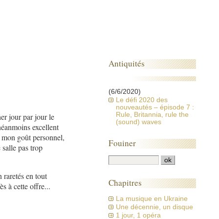
Antiquités
(6/6/2020)
Le défi 2020 des
nouveautés – épisode 7 :
Rule, Britannia, rule the
er jour par jour le
(sound) waves
néanmoins excellent
que mon goût personnel,
Fouiner
 salle pas trop
n raretés en tout
Chapitres
s à cette offre...
La musique en Ukraine
Une décennie, un disque
1 jour, 1 opéra