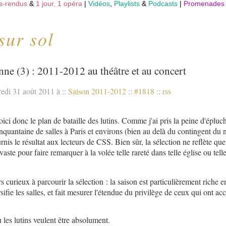
s-rendus
&
1 jour, 1 opéra
|
Vidéos
,
Playlists
&
Podcasts
|
Promenades
sur sol
nne (3) : 2011-2012 au théâtre et au concert
edi 31 août 2011 à
::
Saison 2011-2012
::
#1818
::
rss
oici donc le plan de bataille des lutins. Comme j'ai pris la peine d'épluch
quantaine de salles à Paris et environs (bien au delà du contingent du 
ournis le résultat aux lecteurs de CSS. Bien sûr, la sélection ne reflète 
aste pour faire remarquer à la volée telle rareté dans telle église ou telle
rs curieux à parcourir la sélection : la saison est particulièrement riche e
fie les salles, et fait mesurer l'étendue du privilège de ceux qui ont accè
 les lutins veulent être absolument.