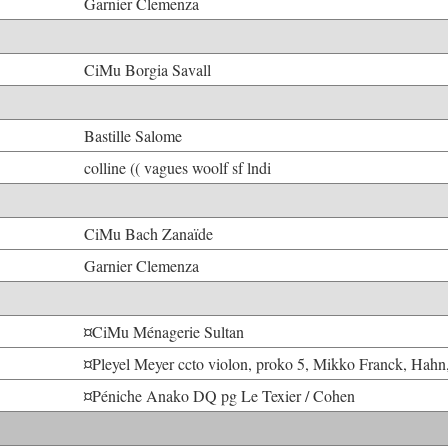
Garnier Clemenza
CiMu Borgia Savall
Bastille Salome
colline (( vagues woolf sf lndi
CiMu Bach Zanaïde
Garnier Clemenza
¤CiMu Ménagerie Sultan
¤Pleyel Meyer ccto violon, proko 5, Mikko Franck, Hahn,
¤Péniche Anako DQ pg Le Texier / Cohen