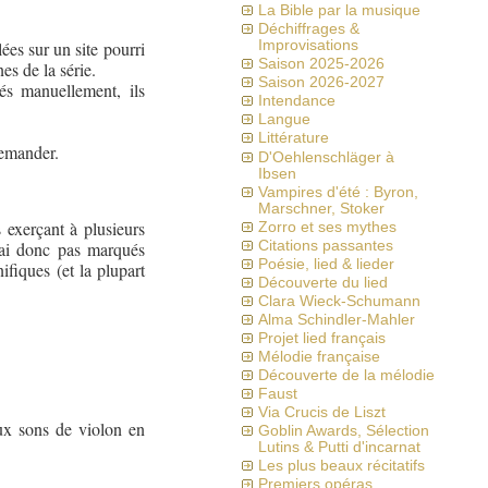
La Bible par la musique
Déchiffrages &
lées sur un site pourri
Improvisations
Saison 2025-2026
es de la série.
Saison 2026-2027
rés manuellement, ils
Intendance
Langue
Littérature
demander.
D'Oehlenschläger à
Ibsen
Vampires d'été : Byron,
Marschner, Stoker
exerçant à plusieurs
Zorro et ses mythes
Citations passantes
s ai donc pas marqués
Poésie, lied & lieder
fiques (et la plupart
Découverte du lied
Clara Wieck-Schumann
Alma Schindler-Mahler
Projet lied français
Mélodie française
Découverte de la mélodie
Faust
Via Crucis de Liszt
ux sons de violon en
Goblin Awards, Sélection
Lutins & Putti d'incarnat
Les plus beaux récitatifs
Premiers opéras