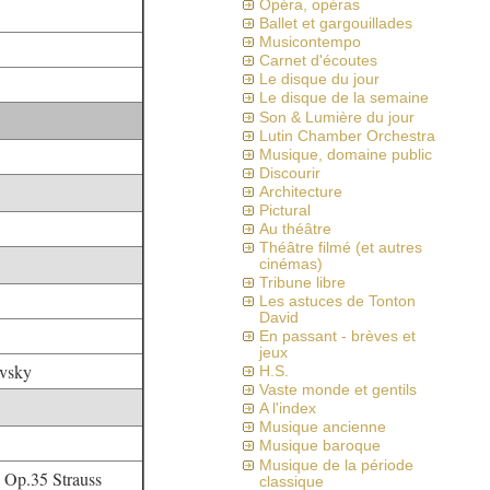
Opéra, opéras
Ballet et gargouillades
Musicontempo
Carnet d'écoutes
Le disque du jour
Le disque de la semaine
Son & Lumière du jour
Lutin Chamber Orchestra
Musique, domaine public
Discourir
Architecture
Pictural
Au théâtre
Théâtre filmé (et autres
cinémas)
Tribune libre
Les astuces de Tonton
David
En passant - brèves et
jeux
ovsky
H.S.
Vaste monde et gentils
A l'index
Musique ancienne
Musique baroque
Musique de la période
 Op.35 Strauss
classique