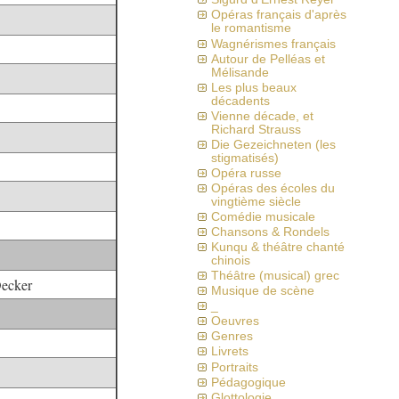
Opéras français d'après
le romantisme
Wagnérismes français
Autour de Pelléas et
Mélisande
Les plus beaux
décadents
Vienne décade, et
Richard Strauss
Die Gezeichneten (les
stigmatisés)
Opéra russe
Opéras des écoles du
vingtième siècle
Comédie musicale
Chansons & Rondels
Kunqu & théâtre chanté
chinois
Théâtre (musical) grec
Decker
Musique de scène
_
Oeuvres
Genres
Livrets
Portraits
Pédagogique
Glottologie