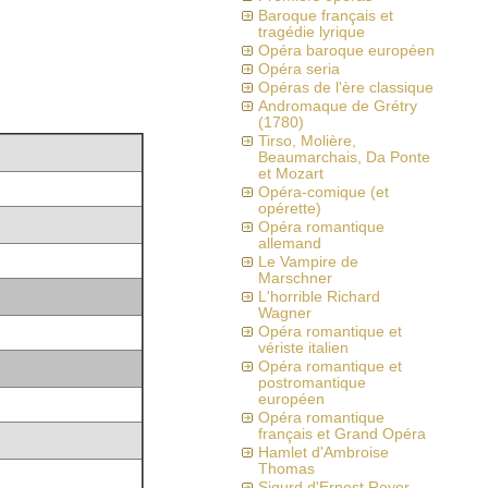
Baroque français et
tragédie lyrique
Opéra baroque européen
Opéra seria
Opéras de l'ère classique
Andromaque de Grétry
(1780)
Tirso, Molière,
Beaumarchais, Da Ponte
et Mozart
Opéra-comique (et
opérette)
Opéra romantique
allemand
Le Vampire de
Marschner
L'horrible Richard
Wagner
Opéra romantique et
vériste italien
Opéra romantique et
postromantique
européen
Opéra romantique
français et Grand Opéra
Hamlet d'Ambroise
Thomas
Sigurd d'Ernest Reyer