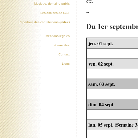
etc.
Musique, domaine public
--
Les astuces de
CSS
Répertoire des contributions
(index)
Du 1er septembr
Mentions légales
jeu. 01 sept.
Tribune libre
Contact
ven. 02 sept.
Liens
sam. 03 sept.
dim. 04 sept.
lun. 05 sept. (Semaine 3