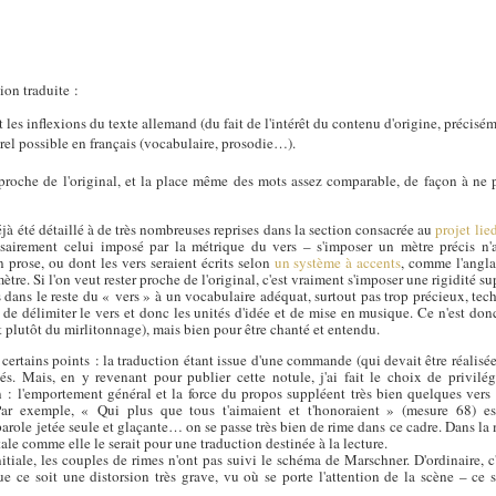
ion traduite :
et les inflexions du texte allemand (du fait de l'intérêt du contenu d'origine, précisém
rel possible en français (vocabulaire, prosodie…).
ès proche de l'original, et la place même des mots assez comparable, de façon à ne pa
jà été détaillé à de très nombreuses reprises dans la section consacrée au
projet lie
sairement celui imposé par la métrique du vers – s'imposer un mètre précis n'a 
en prose, ou dont les vers seraient écrits selon
un système à accents
, comme l'angl
tre. Si l'on veut rester proche de l'original, c'est vraiment s'imposer une rigidité su
 dans le reste du « vers » à un vocabulaire adéquat, surtout pas trop précieux, tec
t de délimiter le vers et donc les unités d'idée et de mise en musique. Ce n'est do
est plutôt du mirlitonnage), mais bien pour être chanté et entendu.
certains points : la traduction étant issue d'une commande (qui devait être réalisé
és. Mais, en y revenant pour publier cette notule, j'ai fait le choix de privilég
on : l'emportement général et la force du propos suppléent très bien quelques vers
 Par exemple, « Qui plus que tous t'aimaient et t'honoraient » (mesure 68) e
role jetée seule et glaçante… on se passe très bien de rime dans ce cadre. Dans la 
itale comme elle le serait pour une traduction destinée à la lecture.
itiale, les couples de rimes n'ont pas suivi le schéma de Marschner. D'ordinaire, 
e ce soit une distorsion très grave, vu où se porte l'attention de la scène – ce se