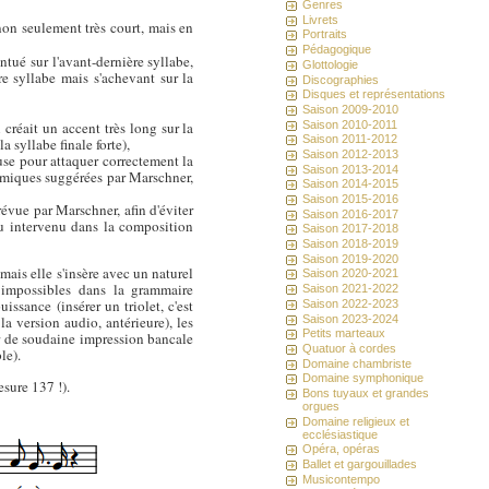
Genres
Livrets
 non seulement très court, mais en
Portraits
Pédagogique
ntué sur l'avant-dernière syllabe,
Glottologie
re syllabe mais s'achevant sur la
Discographies
Disques et représentations
Saison 2009-2010
Saison 2010-2011
i créait un accent très long sur la
Saison 2011-2012
 syllabe finale forte),
Saison 2012-2013
use pour attaquer correctement la
Saison 2013-2014
thmiques suggérées par Marschner,
Saison 2014-2015
Saison 2015-2016
évue par Marschner, afin d'éviter
Saison 2016-2017
peu intervenu dans la composition
Saison 2017-2018
Saison 2018-2019
Saison 2019-2020
mais elle s'insère avec un naturel
Saison 2020-2021
 impossibles dans la grammaire
Saison 2021-2022
ssance (insérer un triolet, c'est
Saison 2022-2023
Saison 2023-2024
la version audio, antérieure), les
Petits marteaux
éer de soudaine impression bancale
Quatuor à cordes
le).
Domaine chambriste
Domaine symphonique
esure 137 !).
Bons tuyaux et grandes
orgues
Domaine religieux et
ecclésiastique
Opéra, opéras
Ballet et gargouillades
Musicontempo