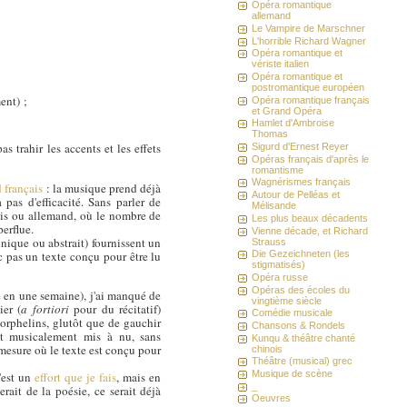
Opéra romantique
allemand
Le Vampire de Marschner
L'horrible Richard Wagner
Opéra romantique et
vériste italien
Opéra romantique et
postromantique européen
ent) ;
Opéra romantique français
et Grand Opéra
Hamlet d'Ambroise
Thomas
s trahir les accents et les effets
Sigurd d'Ernest Reyer
Opéras français d'après le
romantisme
Wagnérismes français
d français
: la musique prend déjà
Autour de Pelléas et
pas d'efficacité. Sans parler de
Mélisande
ais ou allemand, où le nombre de
Les plus beaux décadents
perflue.
Vienne décade, et Richard
hnique ou abstrait) fournissent un
Strauss
nc pas un texte conçu pour être lu
Die Gezeichneten (les
stigmatisés)
Opéra russe
Opéras des écoles du
e en une semaine), j'ai manqué de
vingtième siècle
ier (
a fortiori
pour du récitatif)
Comédie musicale
 orphelins, glutôt que de gauchir
Chansons & Rondels
st musicalement mis à nu, sans
Kunqu & théâtre chanté
mesure où le texte est conçu pour
chinois
Théâtre (musical) grec
Musique de scène
c'est un
effort que je fais
, mais en
_
rait de la poésie, ce serait déjà
Oeuvres