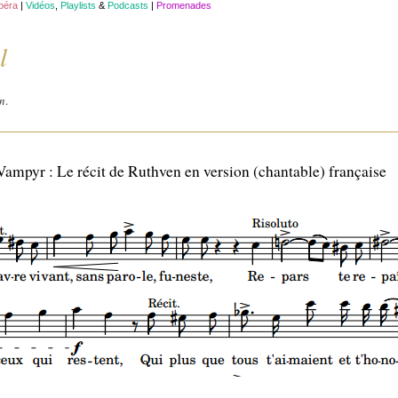
opéra
|
Vidéos
,
Playlists
&
Podcasts
|
Promenades
l
in
.
mpyr : Le récit de Ruthven en version (chantable) française