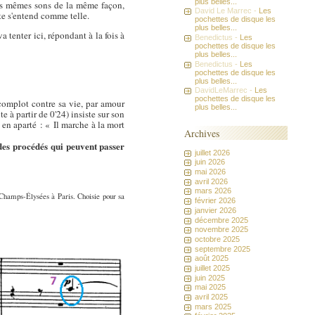
plus belles...
 les mêmes sons de la même façon,
David Le Marrec -
Les
e s'entend comme telle.
pochettes de disque les
plus belles...
 tenter ici, répondant à la fois à
Benedictus -
Les
pochettes de disque les
plus belles...
Benedictus -
Les
pochettes de disque les
plus belles...
DavidLeMarrec -
Les
pochettes de disque les
u complot contre sa vie, par amour
plus belles...
te à partir de 0'24) insiste sur son
a en aparté : « Il marche à la mort
Archives
es procédés qui peuvent passer
juillet 2026
juin 2026
mai 2026
avril 2026
mars 2026
Champs-Élysées à Paris. Choisie pour sa
février 2026
janvier 2026
décembre 2025
novembre 2025
octobre 2025
septembre 2025
août 2025
juillet 2025
juin 2025
mai 2025
avril 2025
mars 2025