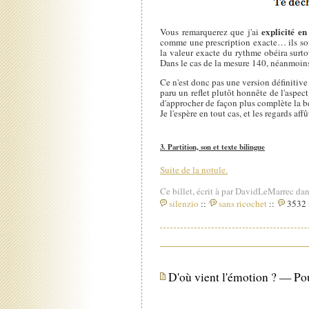
explicité en 
Vous remarquerez que j'ai
comme une prescription exacte… ils son
la valeur exacte du rythme obéira surto
Dans le cas de la mesure 140, néanmoins, 
Ce n'est donc pas une version définitive
paru un reflet plutôt honnête de l'aspe
d'approcher de façon plus complète la be
Je l'espère en tout cas, et les regards af
3. Partition, son et texte bilingue
Suite de la notule.
Ce billet, écrit à par DavidLeMarrec dan
silenzio
::
sans ricochet
::
3532 i
D'où vient l'émotion ? — Pou