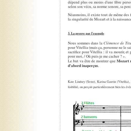
dépend plus ou moins d'une fibre person
selon son vécu, sa norme sonore, sa per
Néanmoins, il existe tout de même des fai
la singularité de Mozart et à la naissanc
3. La preuve par l'exemple
Nous sommes dans la
Clémence de Tit
pour Vitellia (mais ça, personne ne le sai
sacrifice pour Vitellia : il va mourir, et
pour moi, / Où puis-je me cacher ? ».
Mozart n
Le but va être de montrer que
d'abord inaperçus
.
Kate Lindsey (Sesto), Karina Gauvin (Vitellia),
lisibilité, on perçoit particulièrement bien les é