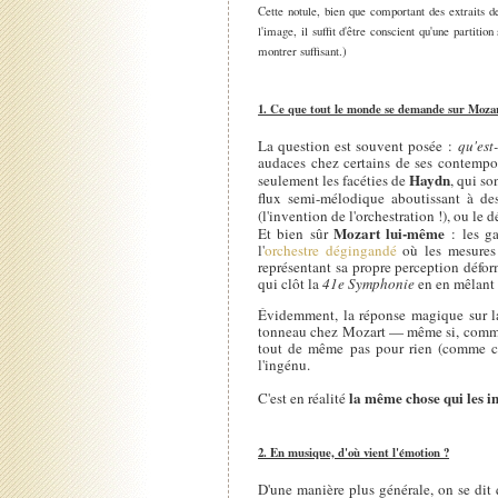
Cette notule, bien que comportant des extraits de
l'image, il suffit d'être conscient qu'une partiti
montrer suffisant.)
1. Ce que tout le monde se demande sur Moza
La question est souvent posée :
qu'est
audaces chez certains de ses contempor
Haydn
seulement les facéties de
, qui s
flux semi-mélodique aboutissant à de
(l'invention de l'orchestration !), ou le
Mozart lui-même
Et bien sûr
: les ga
l'
orchestre dégingandé
où les mesures 
représentant sa propre perception défor
qui clôt la
41e Symphonie
en en mêlant
Évidemment, la réponse magique sur la
tonneau chez Mozart — même si, comme po
tout de même pas pour rien (comme ch
l'ingénu.
la même chose qui les in
C'est en réalité
2. En musique, d'où vient l'émotion ?
D'une manière plus générale, on se dit 