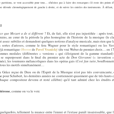
 partitions, se veut accessible pour tous… n'hésitez pas à faire des remarques s'il reste des points d'o
on se déroule chronologiquement de gauche à droite, et de suivre les entrées des instruments. À défaut, 
rt
-ce que Mozart a de si différent
? Et, de fait, elle n'est pas injustifiée : après tout
ains, au cœur de la période la plus homogène de l'histoire de la musique (le cl
ont assez subtiles et demandent quelques notions d'analyse musicale, mais rien que
s sortes d'ariosos, comme le fera Wagner pour le style romantique) ou les
Var
Pavel Vranický
 déjà romantique
Oberon
de
(du vrai Weber de premier choix… en 17
mmes modales (différentes « versions » qui s'éloignent de la gamme standard
se superposent dans le final du premier acte de
Don Giovanni
(« invention 
mée), les tournures mélancoliques dans les opéras gais (
Così fan tutte
, bouffonneri
 tous les motifs simultanément…
 Grâce reçue de Dieu ou de l'Esprit de la Musique n'est pas très convaincante, 
ur Schubert, les dernières années ne contiennent quasiment que de très hauts che
aque compositeur devenu et resté célèbre) qu'il tant admiré chez les érudits 
téresse
, comme on va le voir.
quelquefois, tellement la nuance entre l'ennui et l'extase paraît insaisissable, qu