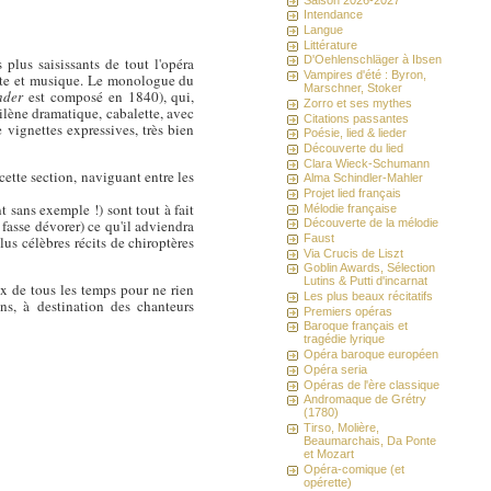
Intendance
Langue
Littérature
D'Oehlenschläger à Ibsen
plus saisissants de tout l'opéra
Vampires d'été : Byron,
texte et musique. Le monologue du
Marschner, Stoker
nder
est composé en 1840), qui,
Zorro et ses mythes
tilène dramatique, cabalette, avec
Citations passantes
 vignettes expressives, très bien
Poésie, lied & lieder
Découverte du lied
Clara Wieck-Schumann
ette section, naviguant entre les
Alma Schindler-Mahler
Projet lied français
t sans exemple !) sont tout à fait
Mélodie française
 fasse dévorer) ce qu'il adviendra
Découverte de la mélodie
Faust
plus célèbres récits de chiroptères
Via Crucis de Liszt
Goblin Awards, Sélection
Lutins & Putti d'incarnat
ux de tous les temps pour ne rien
Les plus beaux récitatifs
ns, à destination des chanteurs
Premiers opéras
Baroque français et
tragédie lyrique
Opéra baroque européen
Opéra seria
Opéras de l'ère classique
Andromaque de Grétry
(1780)
Tirso, Molière,
Beaumarchais, Da Ponte
et Mozart
Opéra-comique (et
opérette)