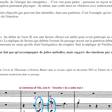
nelle, de l'énergie des interprètes… C'est vrai pour partie : personne ne reçoit
ception purement physique ; de même, une corde mise en vibration avec enthousiast
ts objectifs qui peuvent être identifiés, dans une partition. C'est l'exemple qu'on va
e de l'émotion.
us
. Au début de l'acte II, son ami Sextus (Sesto) est arrêté pour avoir participé a
t). La réplique de Sextus qui débute l'extrait (le passage inscrit sur la partition débu
 personne ne saura qu'elle était l'instigatrice du complot. Suit la réplique de Vitelli
e fait pas qu'accompagner de jolies mélodies, mais
des émotions par d
suggère
 le Cercle de l'Harmonie et Jérémie Rhorer dans la version captée en décembre 2014 au Théâtre des 
vénements orchestraux dans ce passage.