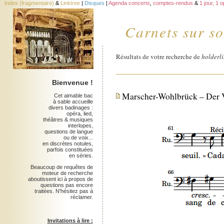
Index (fragmentaire)
&
Linktree
|
Disques
|
Agenda concerts
,
comptes-rendus
&
1 jour, 1 
Carnets sur so
Résultats de votre recherche de
holderl
Bienvenue !
Marscher-Wohlbrück – Der Va
Cet aimable bac
à sable accueille
divers badinages :
opéra, lied,
théâtres & musiques
interlopes,
questions de langue
ou de voix...
en discrètes notules,
parfois constituées
en séries.
Beaucoup de requêtes de
moteur de recherche
aboutissent ici à propos de
questions pas encore
traitées. N'hésitez pas à
réclamer.
Invitations à lire :