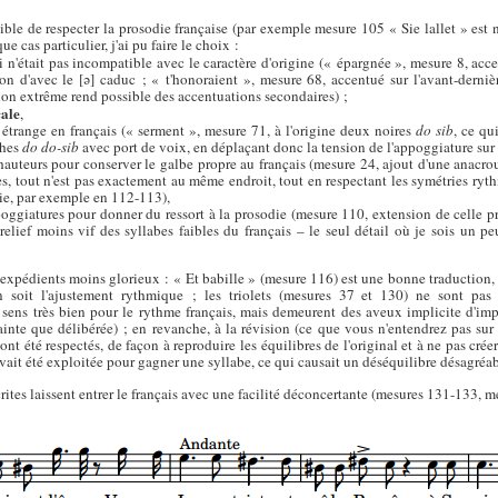
sible de respecter la prosodie française (par exemple mesure 105 « Sie lallet » est
 cas particulier, j'ai pu faire le choix :
 n'était pas incompatible avec le caractère d'origine (« épargnée », mesure 8, acce
ion d'avec le [ə] caduc ; « t'honoraient », mesure 68, accentué sur l'avant-derniè
ation extrême rend possible des accentuations secondaires) ;
cale
,
étrange en français (« serment », mesure 71, à l'origine deux noires
do sib
, ce qu
ches
do do-sib
avec port de voix, en déplaçant donc la tension de l'appoggiature sur la
auteurs pour conserver le galbe propre au français (mesure 24, ajout d'une anacro
es, tout n'est pas exactement au même endroit, tout en respectant les symétries ry
ie, par exemple en 112-113),
poggiatures pour donner du ressort à la prosodie (mesure 110, extension de celle pr
 relief moins vif des syllabes faibles du français – le seul détail où je sois un 
 expédients moins glorieux : « Et babille » (mesure 116) est une bonne traduction, 
n soit l'ajustement rythmique ; les triolets (mesures 37 et 130) ne sont pas
ens très bien pour le rythme français, mais demeurent des aveux implicite d'impui
ainte que délibérée) ; en revanche, à la révision (ce que vous n'entendrez pas sur 
nt été respectés, de façon à reproduire les équilibres de l'original et à ne pas cr
vait été exploitée pour gagner une syllabe, ce qui causait un déséquilibre désagréab
écrites laissent entrer le français avec une facilité déconcertante (mesures 131-133, m