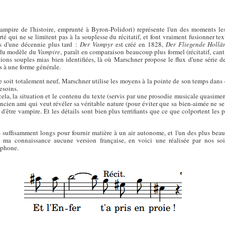
ampire de l'histoire, emprunté à Byron-Polidori) représente l'un des moments les 
é qui ne se limitent pas à la souplesse du récitatif, et font vraiment fusionner 
 d'une décennie plus tard :
Der Vampyr
est créé en 1828,
Der Fliegende Hollä
u du modèle du
Vampire
, paraît en comparaison beaucoup plus formel (récitatif, can
tions souples mias bien identifiées, là où Marschner propose le flux d'une série de
s à une forme générale.
 soit totalement neuf, Marschner utilise les moyens à la pointe de son temps dans c
besoins.
ela, la situation et le contenu du texte (servis par une prosodie musicale quasimen
ancien ami qui veut révéler sa véritable nature (pour éviter que sa bien-aimée ne se
ue d'être vampire. Et les détails sont bien plus terrifiants que ce que colportent les 
s suffisamment longs pour fournir matière à un air autonome, et l'un des plus bea
à ma connaissance aucune version française, en voici une réalisée par nos soi
ophone.