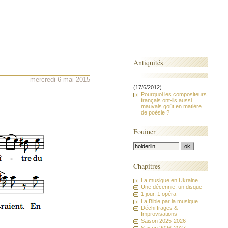
Antiquités
mercredi 6 mai 2015
(17/6/2012)
Pourquoi les compositeurs
français ont-ils aussi
mauvais goût en matière
de poésie ?
Fouiner
Chapitres
La musique en Ukraine
Une décennie, un disque
1 jour, 1 opéra
La Bible par la musique
Déchiffrages &
Improvisations
Saison 2025-2026
Saison 2026-2027