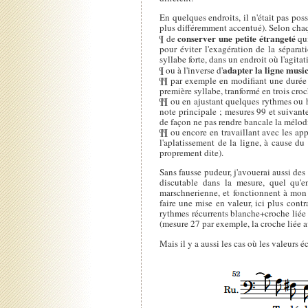
En quelques endroits, il n'était pas pos
plus différemment accentué). Selon chaque
conserver une petite étrangeté
¶ de
qui
pour éviter l'exagération de la séparat
syllabe forte, dans un endroit où l'agit
adapter la ligne musi
¶ ou à l'inverse d'
¶¶ par exemple en modifiant une durée 
première syllabe, tranformé en trois cro
¶¶ ou en ajustant quelques rythmes ou h
note principale ; mesures 99 et suivant
de façon ne pas rendre bancale la mélod
¶¶ ou encore en travaillant avec les ap
l'aplatissement de la ligne, à cause du
proprement dite).
Sans fausse pudeur, j'avouerai aussi des
discutable dans la mesure, quel qu'e
marschnerienne, et fonctionnent à mon s
faire une mise en valeur, ici plus contr
rythmes récurrents blanche+croche liée o
(mesure 27 par exemple, la croche liée a
Mais il y a aussi les cas où les valeurs 