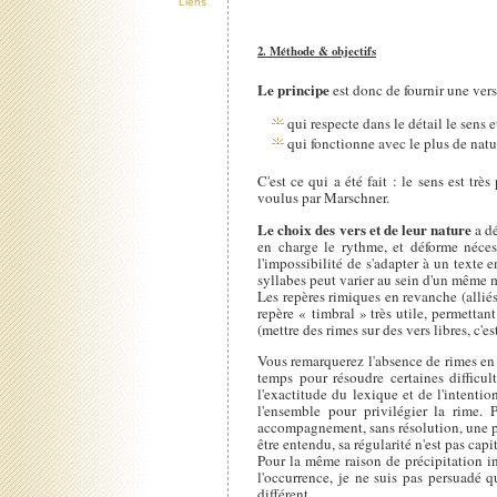
Liens
2. Méthode & objectifs
Le principe
est donc de fournir une vers
qui respecte dans le détail le sens 
qui fonctionne avec le plus de natu
C'est ce qui a été fait : le sens est tr
voulus par Marschner.
Le choix des vers et de leur nature
a dé
en charge le rythme, et déforme néces
l'impossibilité de s'adapter à un texte 
syllabes peut varier au sein d'un même mè
Les repères rimiques en revanche (alliés
repère « timbral » très utile, permettan
(mettre des rimes sur des vers libres, c'
Vous remarquerez l'absence de rimes en 
temps pour résoudre certaines difficult
l'exactitude du lexique et de l'intenti
l'ensemble pour privilégier la rime.
accompagnement, sans résolution, une pa
être entendu, sa régularité n'est pas cap
Pour la même raison de précipitation in
l'occurrence, je ne suis pas persuadé qu
différent.