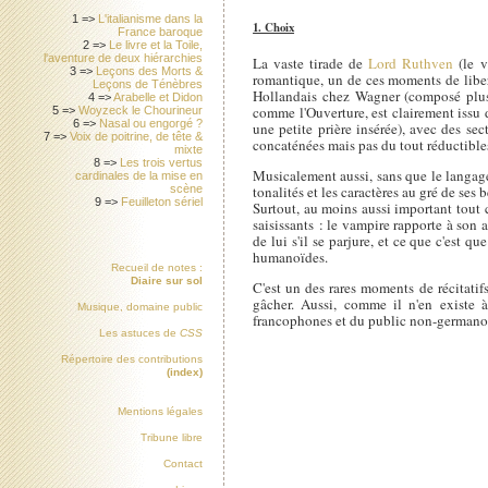
1 =>
L'italianisme dans la
1. Choix
France baroque
2 =>
Le livre et la Toile,
l'aventure de deux hiérarchies
La vaste tirade de
Lord Ruthven
(le v
3 =>
Leçons des Morts &
romantique, un de ces moments de libert
Leçons de Ténèbres
Hollandais chez Wagner (composé plus
4 =>
Arabelle et Didon
comme l'Ouverture, est clairement iss
5 =>
Woyzeck le Chourineur
6 =>
Nasal ou engorgé ?
une petite prière insérée), avec des sec
7 =>
Voix de poitrine, de tête &
concaténées mais pas du tout réductible
mixte
8 =>
Les trois vertus
Musicalement aussi, sans que le langage
cardinales de la mise en
tonalités et les caractères au gré de ses 
scène
9 =>
Feuilleton sériel
Surtout, au moins aussi important tout c
saisissants : le vampire rapporte à son 
de lui s'il se parjure, et ce que c'est q
humanoïdes.
Recueil de notes :
Diaire sur sol
C'est un des rares moments de récitatif
gâcher. Aussi, comme il n'en existe 
Musique, domaine public
francophones et du public non-german
Les astuces de
CSS
Répertoire des contributions
(index)
Mentions légales
Tribune libre
Contact