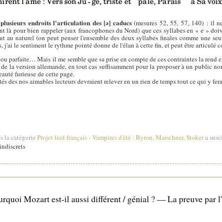
plusieurs endroits l'articulation des [ə] caducs
(mesures 52, 55, 57, 140) : il ne
t là pour bien rappeler (aux francophones du Nord) que ces syllabes en « e » doiv
ut au naturel (on peut penser l'ensemble des deux syllabes finales comme une seul
j'ai le sentiment le rythme pointé donne de l'élan à cette fin, et peut être articulé 
 ou parfaite… Mais il me semble que sa prise en compte de ces contraintes la rend exp
ct de la version allemande, en tout cas suffisamment pour la proposer à un public n
auté furieuse de cette page.
fûtés des nos aimables lecteurs devraient relever en un rien de temps tout ce qui y fera
s la catégorie
Projet lied français
-
Vampires d'été : Byron, Marschner, Stoker
a susci
ndiscrets
rquoi Mozart est-il aussi différent / génial ? — La preuve par 