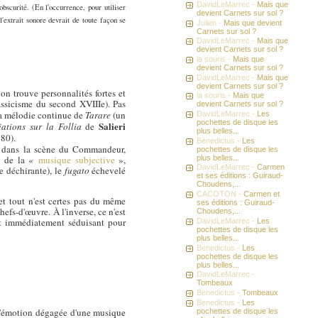
DavidLeMarrec -
Mais que
bscurité. (En l'occurrence, pour utiliser
devient Carnets sur sol ?
l'extrait sonore devrait de toute façon se
Julien -
Mais que devient
Carnets sur sol ?
DavidLeMarrec -
Mais que
devient Carnets sur sol ?
la souris -
Mais que
devient Carnets sur sol ?
DavidLeMarrec -
Mais que
devient Carnets sur sol ?
, on trouve personnalités fortes et
la souris -
Mais que
assicisme du second XVIIIe). Pas
devient Carnets sur sol ?
 la mélodie continue de
Tarare
(un
DavidLeMarrec -
Les
pochettes de disque les
Salieri
iations sur la Follia
de
plus belles...
80).
Benedictus -
Les
) dans la scène du Commandeur,
pochettes de disque les
plus belles...
» de la «
musique subjective
»,
DavidLeMarrec -
Carmen
e déchirante), le
fugato
échevelé
et ses éditions : Guiraud-
Choudens,...
CACOTON -
Carmen et
et tout n'est certes pas du même
ses éditions : Guiraud-
fs-d'œuvre. À l'inverse, ce n'est
Choudens,...
et immédiatement séduisant pour
DavidLeMarrec -
Les
pochettes de disque les
plus belles...
Benedictus -
Les
pochettes de disque les
plus belles...
DavidLeMarrec -
Tombeaux
Benedictus -
Tombeaux
Benedictus -
Les
e l'émotion dégagée d'une musique
pochettes de disque les