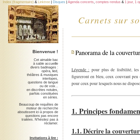
Index (fragmentaire)
&
Linktree
|
Disques
|
Agenda concerts
,
comptes-rendus
&
1 jour, 1 
Carnets sur so
Panorama de la couvertu
Bienvenue !
Cet aimable bac
à sable accueille
divers badinages :
Légende :
pour plus de lisibilité, les
opéra, lied,
théâtres & musiques
figureront en bleu, ceux couvrant peu e
interlopes,
questions de langue
pour ceux pour lesquels nous ne disposo
ou de voix...
en discrètes notules,
parfois constituées
en séries.
Beaucoup de requêtes de
1. Principes fondame
moteur de recherche
aboutissent ici à propos de
questions pas encore
traitées. N'hésitez pas à
réclamer.
1.1. Décrire la couvertur
Invitations à lire :