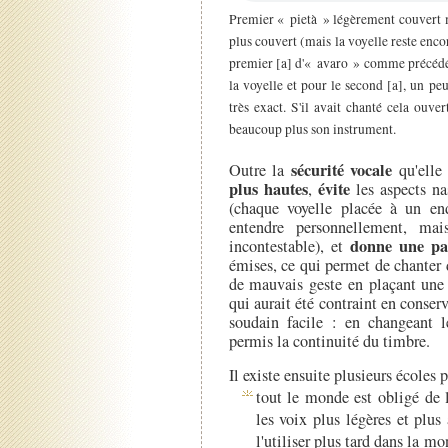
Premier « pietà » légèrement couvert 
plus couvert (mais la voyelle reste enco
premier [a] d'« avaro » comme précédé d'
la voyelle et pour le second [a], un pe
très exact. S'il avait chanté cela ouver
beaucoup plus son instrument.
sécurité vocale
Outre la
qu'elle 
plus hautes
évite
,
les aspects nas
(chaque voyelle placée à un en
entendre personnellement, mai
donne une pa
incontestable), et
émises, ce qui permet de chanter d
de mauvais geste en plaçant une 
qui aurait été contraint en conse
soudain facile : en changeant 
permis la continuité du timbre.
Il existe ensuite plusieurs écoles 
tout le monde est obligé de 
les voix plus légères et plus
l'utiliser plus tard dans la m