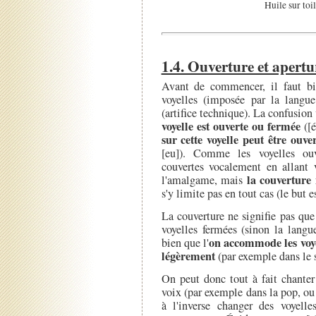
Huile sur toi
1.4. Ouverture et apertu
Avant de commencer, il faut bien
voyelles (imposée par la langue
(artifice technique). La confusion
voyelle est ouverte ou fermée
([é
sur cette voyelle peut être ouve
[eu]). Comme les voyelles ouv
couvertes vocalement en allant v
la couverture
l'amalgame, mais
s'y limite pas en tout cas (le but e
La couverture ne signifie pas que
voyelles fermées (sinon la langu
on accommode les voyel
bien que l'
légèrement
(par exemple dans le se
On peut donc tout à fait chanter
voix (par exemple dans la pop, ou 
à l'inverse changer des voyell