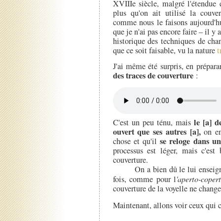
XVIIIe siècle, malgré l'étendue e
plus qu'on ait utilisé la couve
comme nous le faisons aujourd'hu
que je n'ai pas encore faire – il y 
historique des techniques de chan
que ce soit faisable, vu la nature
t
J'ai même été surpris, en prépara
des traces de couverture
:
le [a] d
C'est un peu ténu, mais
ouvert que ses autres [a],
on en
se reloge dans un
chose et qu'il
processus est léger, mais c'est
couverture.
On a bien dû le lui enseigner, 
fois, comme pour l
'aperto-coper
couverture de la voyelle ne change 
Maintenant, allons voir ceux qui c