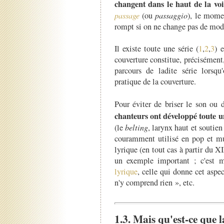
changent dans le haut de la vo
passage
(ou
passaggio
), le mome
rompt si on ne change pas de mod
Il existe toute une série (
1
,
2
,
3
) 
couverture constitue, précisément,
parcours de ladite série lorsqu
pratique de la couverture.
Pour éviter de briser le son ou
chanteurs ont développé toute u
(le
belting
, larynx haut et soutie
couramment utilisé en pop et mus
lyrique (en tout cas à partir du XI
un exemple important ; c'est
lyrique
, celle qui donne cet aspe
n'y comprend rien », etc.
1.3. Mais qu'est-ce que l