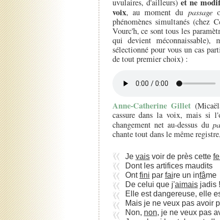
et ne modif
uvulaires, d'ailleurs)
voix
, au moment du
passage
ou
phénomènes simultanés (chez Cé
Vourc'h, ce sont tous les paramèt
qui devient méconnaissable), 
sélectionné pour vous un cas part
de tout premier choix) :
Anne-Catherine Gillet
(Micaë
cassure dans la voix, mais si l'
changement net au-dessus du
pa
chante tout dans le même registre
Je
vais
voir de près cette
f
Dont les artifices maudits
Ont
fini
par
fai
re un in
fâ
me
De celui que j'
aimais
jadis 
Elle est dangereuse, elle es
Mais je ne veux pas avoir p
Non,
non
, je ne veux pas a