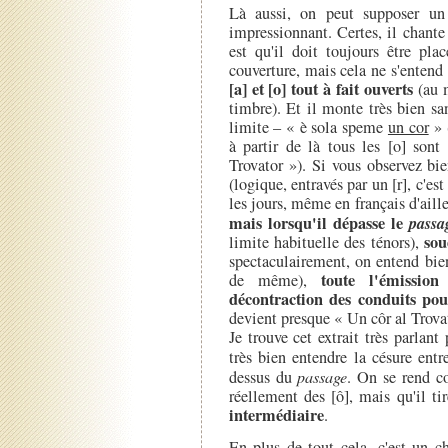
Là aussi, on peut supposer un
impressionnant. Certes, il chant
est qu'il doit toujours être pl
couverture, mais cela ne s'enten
[a] et [o] tout à fait ouverts
(au m
timbre). Et il monte très bien s
limite – « è sola speme
un cor
» (
à partir de là tous les [o] son
Trovator »). Si vous observez b
(logique, entravés par un [r], c'es
les jours, même en français d'ail
mais lorsqu'il dépasse le
passa
sou
limite habituelle des ténors),
spectaculairement, on entend bien
toute l'émissio
de même),
décontraction des conduits pou
devient presque « Un côr al Trova
Je trouve cet extrait très parlan
très bien entendre la césure entr
dessus du
passage
. On se rend 
réellement des [ô], mais qu'il ti
intermédiaire
.
En plus de tout cela, c'est un c