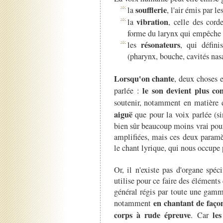
soufflerie
la
, l'air émis par l
vibration
la
, celle des corde
forme du larynx qui empêche l
résonateurs
les
, qui défini
(pharynx, bouche, cavités nasa
Lorsqu'on chante
, deux choses e
le son devient plus co
parlée :
soutenir, notamment en matière 
aiguë
que pour la voix parlée (sin
bien sûr beaucoup moins vrai pour
amplifiées, mais ces deux paramè
le chant lyrique, qui nous occupe 
Or, il n'existe pas d'organe spé
utilise pour ce faire des éléments 
général régis par toute une gamme
en chantant de façon
notamment
corps à rude épreuve
le
. Car