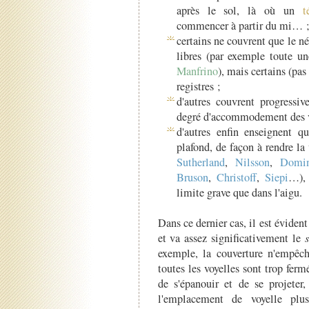
après le sol, là où un
t
commencer à partir du mi… 
certains ne couvrent que le né
libres (par exemple toute un
Manfrino
), mais certains (pas
registres ;
d'autres couvrent progressi
degré d'accommodement des voy
d'autres enfin enseignent qu
plafond, de façon à rendre la
Sutherland
,
Nilsson
,
Domi
Bruson
,
Christoff
,
Siepi
…), 
limite grave que dans l'aigu.
Dans ce dernier cas, il est éviden
et va assez significativement le
exemple, la couverture n'empêch
toutes les voyelles sont trop fer
de s'épanouir et de se projeter,
l'emplacement de voyelle pl