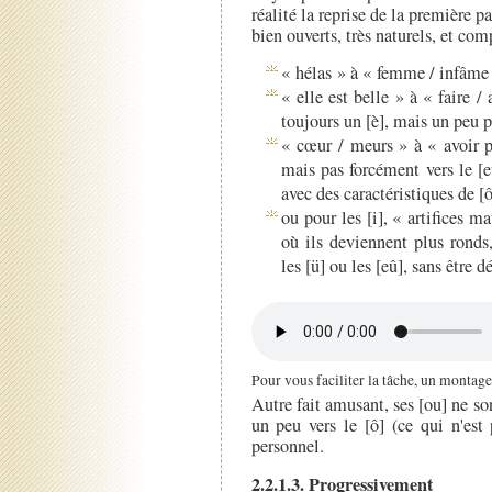
réalité la reprise de la première pa
bien ouverts, très naturels, et com
« hélas » à « femme / infâme » 
« elle est belle » à « faire /
toujours un [è], mais un peu 
« cœur / meurs » à « avoir p
mais pas forcément vers le [e
avec des caractéristiques de [ô
ou pour les [i], « artifices ma
où ils deviennent plus ronds,
les [ü] ou les [eû], sans être d
Pour vous faciliter la tâche, un montage
Autre fait amusant, ses [ou] ne so
un peu vers le [ô] (ce qui n'est
personnel.
2.2.1.3. Progressivement