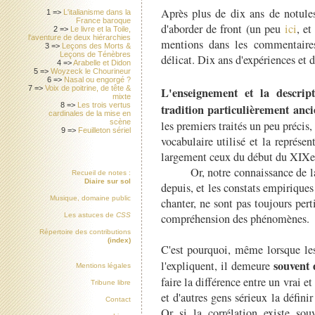
Après plus de dix ans de notules
1 =>
L'italianisme dans la
France baroque
d'aborder de front (un peu
ici
, et
2 =>
Le livre et la Toile,
l'aventure de deux hiérarchies
mentions dans les commentaires
3 =>
Leçons des Morts &
Leçons de Ténèbres
délicat. Dix ans d'expériences et 
4 =>
Arabelle et Didon
5 =>
Woyzeck le Chourineur
6 =>
Nasal ou engorgé ?
7 =>
Voix de poitrine, de tête &
L'enseignement et la descrip
mixte
8 =>
Les trois vertus
tradition particulièrement anc
cardinales de la mise en
scène
les premiers traités un peu précis
9 =>
Feuilleton sériel
vocabulaire utilisé et la représe
largement ceux du début du XIXe 
Or, notre connaissance de la p
Recueil de notes :
Diaire sur sol
depuis, et les constats empiriques
Musique, domaine public
chanter, ne sont pas toujours per
compréhension des phénomènes.
Les astuces de
CSS
Répertoire des contributions
(index)
C'est pourquoi, même lorsque les
souvent 
l'expliquent, il demeure
Mentions légales
faire la différence entre un vrai e
Tribune libre
et d'autres gens sérieux la défi
Contact
Or si la corrélation existe souv