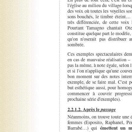
l'église au milieu du village lors
des voix où toutes les voyelles so
sons bouchés, le timbre éteint… 
très différenciée, de cette voix
Pourtant Tamagno chantait Ote
constitue quelque part le modèle, l
qu'on n'oserait pas distribuer 
sombrée.
Ces exemples spectaculaires deme
en cas de mauvaise réalisation – 
pas la même, à note égale, selon l'
et si l'on n'applique qu'une couve
bon moment sur des notes intermé
exemple, de se faire mal. C'est p
but esthétique aussi, pour homo
commencer à couvrir progres
prochaine série d'exemples).
2.2.1.2. Après le
passage
Néanmoins, on trouve toute une éc
femmes (Esposito, Raphanel, Per
émettent un m
Barrabé…) qui