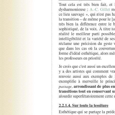
Tout cela est très bien fait, e
dysharmonieuse ;
A.-C. Gillet
mé
ce lieu sauvage », qui n'est pas 
la transition – de même pour le [a
très bien la différence entre le 
sophistiqué, de la voix. À titre to
réalité le meilleur parti possib
intelligibilité et la variété de s
réclame une précision du geste v
que dans les cas où la couvertur
forme d'idéal esthétique, alors 
les professeurs en priorité.
Je crois que c'est aussi un excell
y a des artistes qui comment vra
renvoie aussi aux exemples de
exemplifie à merveille le princ
arrondissant de plus en
passage
,
transitions tout en conservant u
alourdir superfétatoirement cette n
2.2.1.4. Sur toute la tessiture
Esthétique qui se partage la pré