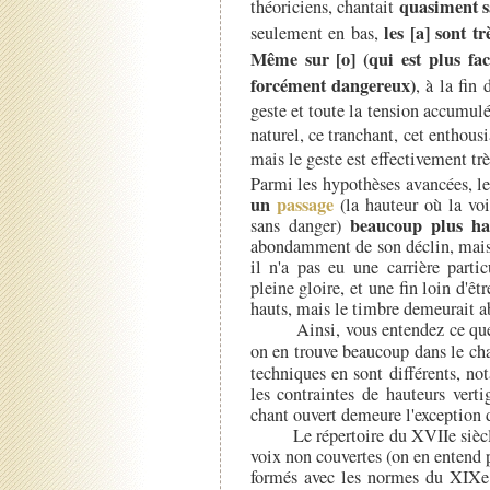
quasiment s
théoriciens, chantait
les [a] sont tr
seulement en bas,
Même sur [o] (qui est plus fac
forcément dangereux)
, à la fin 
geste et toute la tension accumu
naturel, ce tranchant, cet enthousi
mais le geste est effectivement tr
Parmi les hypothèses avancées, le 
un
passage
(la hauteur où la voi
beaucoup plus ha
sans danger)
abondamment de son déclin, mais 
il n'a pas eu une carrière parti
pleine gloire, et une fin loin d'êtr
hauts, mais le timbre demeurait a
Ainsi, vous entendez ce que
on en trouve beaucoup dans le cha
techniques en sont différents, n
les contraintes de hauteurs vert
chant ouvert demeure l'exception d
Le répertoire du XVIIe siècle e
voix non couvertes (on en entend 
formés avec les normes du XIXe s