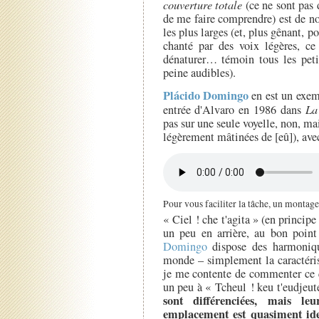
couverture totale
(ce ne sont pas 
de me faire comprendre) est de no
les plus larges (et, plus gênant, 
chanté par des voix légères, ce
dénaturer… témoin tous les pet
peine audibles).
Plácido Domingo
en est un exem
entrée d'Alvaro en 1986 dans
La
pas sur une seule voyelle, non, 
légèrement mâtinées de [eû]), ave
Pour vous faciliter la tâche, un montage
« Ciel ! che t'agita » (en principe
un peu en arrière, au bon poin
Domingo
dispose des harmoniqu
monde – simplement la caractéris
je me contente de commenter ce q
un peu à « Tcheul ! keu t'eudjeute
sont différenciées, mais leu
emplacement est quasiment ide