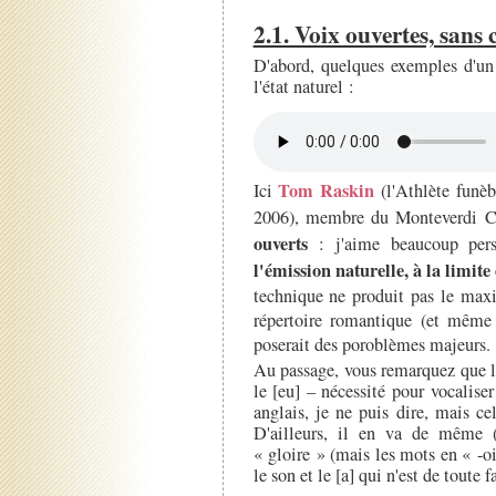
2.1. Voix ouvertes, sans
D'abord, quelques exemples d'un 
l'état naturel :
Tom Raskin
Ici
(l'Athlète funè
2006), membre du Monteverdi C
ouverts
: j'aime beaucoup per
l'émission naturelle, à la limite
technique ne produit pas le max
répertoire romantique (et même
poserait des poroblèmes majeurs.
Au passage, vous remarquez que le 
le [eu] – nécessité pour vocaliser
anglais, je ne puis dire, mais ce
D'ailleurs, il en va de même (
« gloire » (mais les mots en « -oi
le son et le [a] qui n'est de toute f