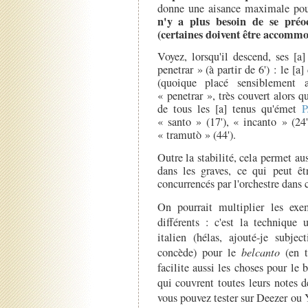
donne une aisance maximale pour
n'y a plus besoin de se préoc
(certaines doivent être accommod
Voyez, lorsqu'il descend, ses [a
penetrar » (à partir de 6') : le [a
(quoique placé sensiblement
« penetrar », très couvert alors qu
de tous les [a] tenus qu'émet
P
« santo » (17'), « incanto » (24'
« tramutò » (44').
Outre la stabilité, cela permet au
dans les graves, ce qui peut êtr
concurrencés par l'orchestre dans
On pourrait multiplier les exe
différents : c'est la technique 
italien (hélas, ajouté-je subjec
concède) pour le
belcanto
(en t
facilite aussi les choses pour le 
qui couvrent toutes leurs notes d
vous pouvez tester sur Deezer ou