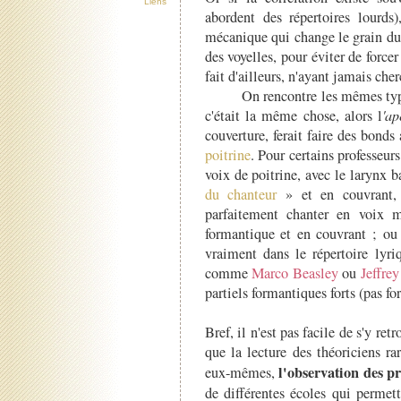
Liens
abordent des répertoires lourds
mécanique qui change le grain du 
des voyelles, pour éviter de force
fait d'ailleurs, n'ayant jamais che
On rencontre les mêmes types
c'était la même chose, alors l
'ap
couverture, ferait faire des bond
poitrine
. Pour certains professeur
voix de poitrine, avec le larynx b
du chanteur
» et en couvrant, 
parfaitement chanter en voix 
formantique et en couvrant ; ou 
vraiment dans le répertoire lyri
comme
Marco Beasley
ou
Jeffre
partiels formantiques forts (pas fo
Bref, il n'est pas facile de s'y re
que la lecture des théoriciens r
l'observation des p
eux-mêmes,
de différentes écoles qui permet