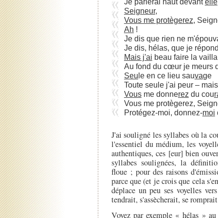
Je parlerai haut devant
elle
Seigneur
,
Vous me protègerez
, Seign
Ah
!
Je dis que rien ne m'épouv
Je dis, hélas, que je répo
Mais j'ai
beau faire la vaill
Au fond du cœur je meurs d
Seu
le en ce lieu sau
va
ge
Toute seule j'ai peur – mais 
Vous
me donne
rez
du cou
r
Vous me protègerez, Seign
Protégez-moi, donnez-
moi
J'ai souligné les syllabes où la c
l'essentiel du médium, les voyelle
authentiques, ces [eur] bien ouver
syllabes soulignées, la définiti
floue ; pour des raisons d'émiss
parce que (et je crois que cela s'e
déplace un peu ses voyelles ver
tendrait, s'assècherait, se romprait
Voyez par exemple « hélas » au d