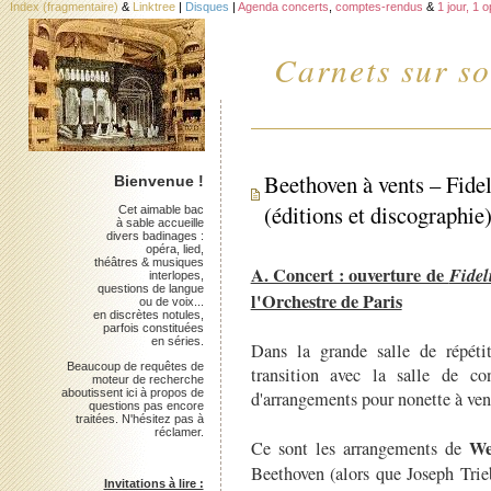
Index (fragmentaire)
&
Linktree
|
Disques
|
Agenda concerts
,
comptes-rendus
&
1 jour, 1 
Carnets sur so
Beethoven à vents – Fide
Bienvenue !
(éditions et discographie
Cet aimable bac
à sable accueille
divers badinages :
opéra, lied,
théâtres & musiques
A. Concert : ouverture de
Fidel
interlopes,
questions de langue
l'Orchestre de Paris
ou de voix...
en discrètes notules,
parfois constituées
en séries.
Dans la grande salle de répéti
Beaucoup de requêtes de
transition avec la salle de co
moteur de recherche
aboutissent ici à propos de
d'arrangements pour nonette à ven
questions pas encore
traitées. N'hésitez pas à
réclamer.
We
Ce sont les arrangements de
Beethoven (alors que Joseph Tri
Invitations à lire :