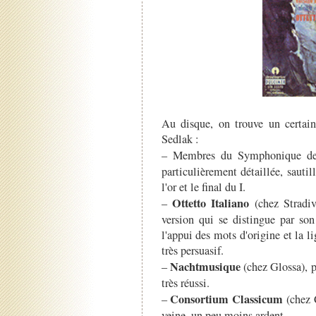
Au disque, on trouve un certai
Sedlak :
– Membres du Symphonique d
particulièrement détaillée, sautil
l'or et le final du I.
Ottetto Italiano
–
(chez Stradiv
version qui se distingue par so
l'appui des mots d'origine et la l
très persuasif.
Nachtmusique
–
(chez Glossa), 
très réussi.
Consortium Classicum
–
(chez 
veine, un peu moins ardent.