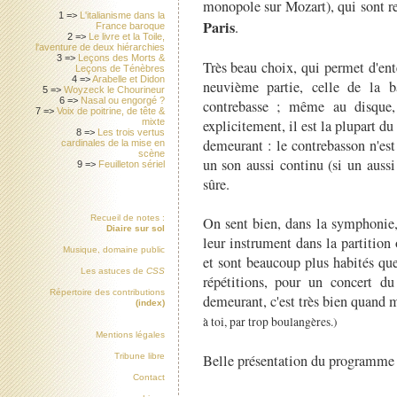
monopole sur Mozart), qui sont r
1 =>
L'italianisme dans la
Paris
.
France baroque
2 =>
Le livre et la Toile,
l'aventure de deux hiérarchies
3 =>
Leçons des Morts &
Très beau choix, qui permet d'ent
Leçons de Ténèbres
4 =>
Arabelle et Didon
neuvième partie, celle de la 
5 =>
Woyzeck le Chourineur
6 =>
Nasal ou engorgé ?
contrebasse ; même au disque, 
7 =>
Voix de poitrine, de tête &
explicitement, il est la plupart d
mixte
8 =>
Les trois vertus
demeurant : le contrebasson n'est 
cardinales de la mise en
scène
un son aussi continu (si un aussi
9 =>
Feuilleton sériel
sûre.
Recueil de notes :
On sent bien, dans la symphonie,
Diaire sur sol
leur instrument dans la partition
Musique, domaine public
et sont beaucoup plus habités qu
Les astuces de
CSS
répétitions, pour un concert d
Répertoire des contributions
demeurant, c'est très bien quand
(index)
à toi, par trop boulangères.)
Mentions légales
Belle présentation du programme
Tribune libre
Contact