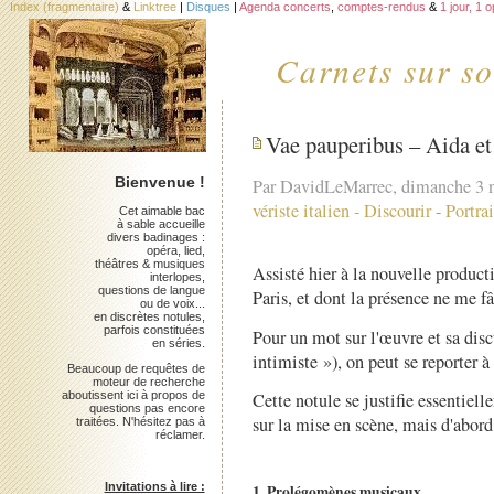
Index (fragmentaire)
&
Linktree
|
Disques
|
Agenda concerts
,
comptes-rendus
&
1 jour, 1 
Carnets sur so
Vae pauperibus – Aida et
Bienvenue !
Par DavidLeMarrec, dimanche 3 
vériste italien
-
Discourir
-
Portrai
Cet aimable bac
à sable accueille
divers badinages :
opéra, lied,
théâtres & musiques
Assisté hier à la nouvelle product
interlopes,
questions de langue
Paris, et dont la présence ne me f
ou de voix...
en discrètes notules,
parfois constituées
Pour un mot sur l'œuvre et sa dis
en séries.
intimiste »), on peut se reporter à
Beaucoup de requêtes de
moteur de recherche
Cette notule se justifie essentie
aboutissent ici à propos de
questions pas encore
sur la mise en scène, mais d'abord.
traitées. N'hésitez pas à
réclamer.
Invitations à lire :
1. Prolégomènes musicaux