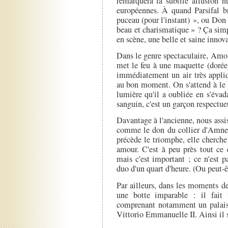
remarquera la subtile allusion n
européennes. À quand Parsifal br
puceau (pour l'instant) », ou Don 
beau et charismatique » ? Ça simp
en scène, une belle et saine innov
Dans le genre spectaculaire, Amon
met le feu à une maquette (dorée
immédiatement un air très appliq
au bon moment. On s'attend à le v
lumière qu'il a oubliée en s'éva
sanguin, c'est un garçon respectu
Davantage à l'ancienne, nous assi
comme le don du collier d'Amner
précède le triomphe, elle cherch
amour. C'est à peu près tout ce 
mais c'est important ; ce n'est 
duo d'un quart d'heure. (Ou peut-êt
Par ailleurs, dans les moments d
une botte imparable : il fait 
comprenant notamment un palais
Vittorio Emmanuelle II. Ainsi il 