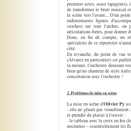
premiers actes, assez tapageurs),
de transformer le bruit musical en
la scène vers l'avant... D'un poin
rudimentaires figures d'accomp
croches) sur tout l'archet, on 
articulations fortes, pour donner du
Donc, en fin de compte, un ré
spécialiste de ce répertoire n'aura
côté.
En revanche, du point de vue te
(Álvarez en particulier) est parfai
la mesure, l'orchestre demeure tou
bien qu'un chanteur de style itali
concertation avec l'orchestre !
2. Problèmes de mise en scène
Olivier Py
La mise en scène d'
ava
- elle ne gênait pas visuellement..
et prendre du plaisir à l'œuvre ;
- le tableau avec la croix en feu (
nocturnes – essentiellement les fl