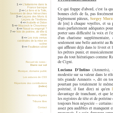
1 =>
L'italianisme dans la
France baroque
Ce qui frappe d'abord, c'est la qu
2 =>
Le livre et la Toile,
bonnes clefs de fa, pas forcémen
l'aventure de deux hiérarchies
3 =>
Leçons des Morts &
Sergey Murz
légèrement pâteux,
Leçons de Ténèbres
de [eu] à chaque voyelles, et sa 
4 =>
Arabelle et Didon
5 =>
Woyzeck le Chourineur
mais parfaitement adéquates pour 
6 =>
Nasal ou engorgé ?
porter sans difficulté la voix et l
7 =>
Voix de poitrine, de tête &
mixte
d'un charisme supplémentaire, 
8 =>
Les trois vertus
cardinales de la mise en
seulement une belle autorité au R
scène
qui affleure déjà dans le livret et
9 =>
Feuilleton sériel
les prêtres punir, et musicalemen
pas du tout hiératiques comme Ram
de Cigni.
Recueil de notes :
Diaire sur sol
Luciana D'Intino
(Amneris), q
Musique, domaine public
modestie sur sa valeur dans le rôl
Les astuces de
CSS
très grande Amneris », dit en tout
pourtant pas totalement le mêm
Répertoire des contributions
(index)
poitriné, il faut dire) ni qu'en
davantage de tranchant, et que l
Mentions légales
les registres de tête et de poitrin
Tribune libre
toujours bien négociée – certains
assez peu audibles et manquent e
Contact
prononcés. La voix demeure cepen