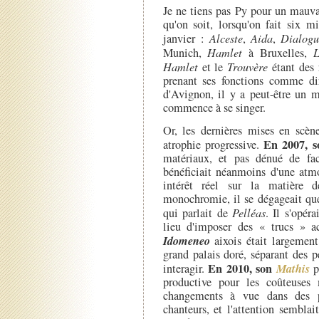
Je ne tiens pas Py pour un mauva
qu'on soit, lorsqu'on fait six m
janvier :
Alceste
,
Aida
,
Dialogu
Munich,
Hamlet
à Bruxelles,
L
Hamlet
et le
Trouvère
étant des r
prenant ses fonctions comme di
d'Avignon, il y a peut-être un m
commence à se singer.
Or, les dernières mises en scène
En 2007, 
atrophie progressive.
matériaux, et pas dénué de faci
bénéficiait néanmoins d'une atmo
intérêt réel sur la matière 
monochromie, il se dégageait que
qui parlait de
Pelléas
. Il s'opér
lieu d'imposer des « trucs » a
Idomeneo
aixois était largement
grand palais doré, séparant des p
En 2010, son
Mathis
interagir.
pa
productive pour les coûteuses 
changements à vue dans des pa
chanteurs, et l'attention sembla