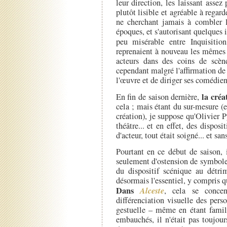
leur direction, les laissant asse
plutôt lisible et agréable à regard
ne cherchant jamais à combler le
époques, et s'autorisant quelques
peu misérable entre Inquisiti
reprenaient à nouveau les mêmes 
acteurs dans des coins de scèn
cependant malgré l'affirmation de s
l'œuvre et de diriger ses comédie
la cré
En fin de saison dernière,
cela ; mais étant du sur-mesure (e
création), je suppose qu'Olivier
théâtre... et en effet, des dispos
d'acteur, tout était soigné... et s
Pourtant en ce début de saison, i
seulement d'ostension de symbole
du dispositif scénique au détri
désormais l'essentiel, y compris 
Dans
Alceste
, cela se concen
différenciation visuelle des per
gestuelle – même en étant famili
embauchés, il n'était pas toujour