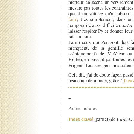
metteur en scène universllement
mesure pas toutes les contrainte
quand on voit ce qu'un absolu
faire
, très simplement, dans un 
temporalité aussi difficile que
La 
laisser respirer Py et donner leur
fait un nom.
Parmi ceux qui s'en sont déjà fa
manquent, de la gentille semi
scéniquement) de McVicar ou 
Holten, en passant par toutes le
Frigeni. Tous ces gens m'auraient
Cela dit, j'ai de doute façon pas
beaucoup de monde, grâce à
l'œuv
--
Autres notules
Index classé
(partiel) de
Carnets 
--