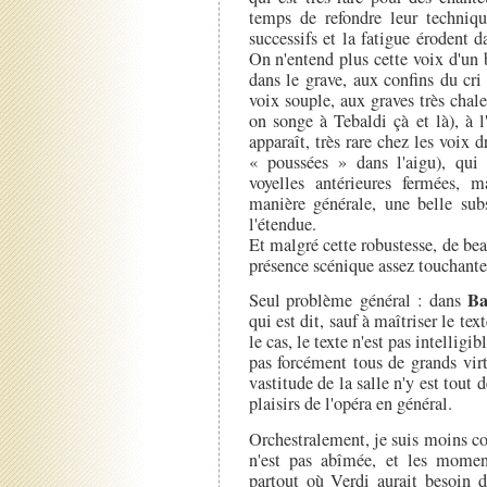
temps de refondre leur techniqu
successifs et la fatigue érodent d
On n'entend plus cette voix d'un b
dans le grave, aux confins du cr
voix souple, aux graves très chal
on songe à Tebaldi çà et là), à 
apparaît, très rare chez les voix
« poussées » dans l'aigu), qui
voyelles antérieures fermées, 
manière générale, une belle sub
l'étendue.
Et malgré cette robustesse, de be
présence scénique assez touchante
Ba
Seul problème général : dans
qui est dit, sauf à maîtriser le tex
le cas, le texte n'est pas intelligi
pas forcément tous de grands virt
vastitude de la salle n'y est tout 
plaisirs de l'opéra en général.
Orchestralement, je suis moins c
n'est pas abîmée, et les momen
partout où Verdi aurait besoin 