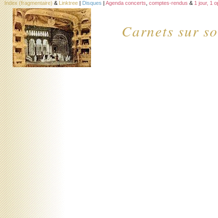
Index (fragmentaire)
&
Linktree
|
Disques
|
Agenda concerts
,
comptes-rendus
&
1 jour, 1 
Carnets sur so