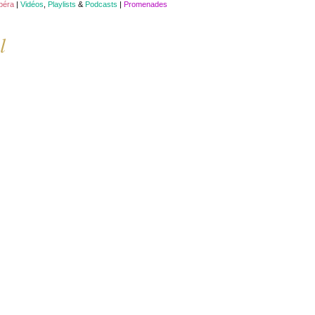
opéra
|
Vidéos
,
Playlists
&
Podcasts
|
Promenades
l