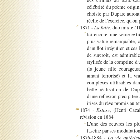
célébrité du poème origin
choisie par Duparc auront 
réelle de l'exercice, qu'on 
1871 -
La fuite
, duo mixte (T
Ici encore, une veine ex
plus-value remarquable, c
d'un flot irrégulier, et ce
de surcroît, est admirable
stylisée de la comptine d'
(la jeune fille courageu
amant terrorisé) et la v
complexes utilisables da
belle réalisation de Dupa
d'une réflexion précipitée 
irisés du rêve promis au te
1874 -
Extase
, (Henri Caza
révision en 1884
L'une des oeuvres les pl
fascine par ses modulation
1876-1884 -
La vie antérie