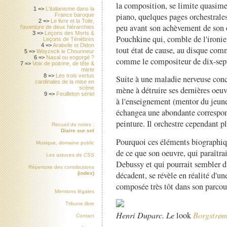
la composition, se limite quasime
1 =>
L'italianisme dans la
piano, quelques pages orchestrales
France baroque
2 =>
Le livre et la Toile,
peu avant son achèvement de son
l'aventure de deux hiérarchies
3 =>
Leçons des Morts &
Pouchkine qui, comble de l'ironie,
Leçons de Ténèbres
4 =>
Arabelle et Didon
tout état de cause, au disque com
5 =>
Woyzeck le Chourineur
6 =>
Nasal ou engorgé ?
comme le compositeur de dix-sept
7 =>
Voix de poitrine, de tête &
mixte
8 =>
Les trois vertus
Suite à une maladie nerveuse conc
cardinales de la mise en
scène
mène à détruire ses dernières oeuvr
9 =>
Feuilleton sériel
à l'enseignement (mentor du jeune
échangea une abondante corresponda
peinture. Il orchestre cependant p
Recueil de notes :
Diaire sur sol
Pourquoi ces éléments biographiqu
Musique, domaine public
de ce que son oeuvre, qui paraîtrai
Les astuces de
CSS
Debussy et qui pourrait sembler d'
Répertoire des contributions
décadent, se révèle en réalité d'u
(index)
composée très tôt dans son parcou
Mentions légales
Tribune libre
Henri Duparc. Le
look
Borgstrø
Contact