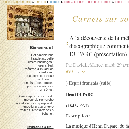
Index (fragmentaire)
&
Linktree
|
Disques
|
Agenda concerts
,
comptes-rendus
&
1 jour, 1 
Carnets sur so
A la découverte de la mél
discographique commenté 
Bienvenue !
DUPARC (présentation)
Cet aimable bac
à sable accueille
divers badinages :
Par DavidLeMarrec, mardi 29 avr
opéra, lied,
théâtres & musiques
#931
::
rss
interlopes,
questions de langue
ou de voix...
} Esprit français (suite)
en discrètes notules,
parfois constituées
en séries.
Henri DUPARC
Beaucoup de requêtes de
moteur de recherche
aboutissent ici à propos de
(1848-1933)
questions pas encore
traitées. N'hésitez pas à
réclamer.
Description :
La musique d'Henri Duparc, du fai
Invitations à lire :