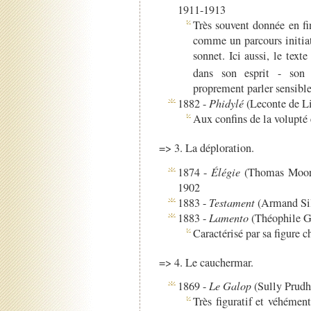
1911-1913
Très souvent donnée en fin
comme un parcours initiati
sonnet. Ici aussi, le text
dans son esprit - son 
proprement parler sensibl
1882 -
Phidylé
(Leconte de Li
Aux confins de la volupté e
=> 3. La déploration.
1874 -
Élégie
(Thomas Moore 
1902
1883 -
Testament
(Armand Silv
1883 -
Lamento
(Théophile G
Caractérisé par sa figure 
=> 4. Le cauchermar.
1869 -
Le Galop
(Sully Prud
Très figuratif et véhémen