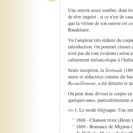
Liens
Une oeuvre assez sombre, dont le
de rêve inquiet - si ce n'est de cau
que la vitrine de son oeuvre est c
Baudelaire.
Vu l'ampleur très réduite du corpus
introduction. On pourrait classer 
n'est pas du tout évidente) selon u
calmement mélancolique à l'hallu
Seule exception, la
Sérénade
(1869
suave et séductrice comme du Sain
Recueillement
, a été détruite et n
On peut donc diviser le corpus e
quelques-unes, particulièrement c
=> 1. Le mode élégiaque. Une mél
1868 - Chanson triste (Henri 
1869 - Romance de Mignon (
Wilhelm Meister