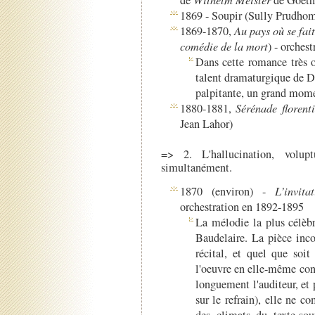
de
de Goethe
1869 - Soupir (Sully Prudhom
1869-1870,
Au pays où se fait
comédie de la mort
) - orches
Dans cette romance très op
talent dramaturgique de Du
palpitante, un grand mome
1880-1881,
Sérénade florent
Jean Lahor)
=> 2. L'hallucination, volup
simultanément.
1870 (environ) -
L’invit
orchestration en 1892-1895
La mélodie la plus célèb
Baudelaire. La pièce inco
récital, et quel que soit
l'oeuvre en elle-même con
longuement l'auditeur, e
sur le refrain), elle ne c
des climats du texte-sou