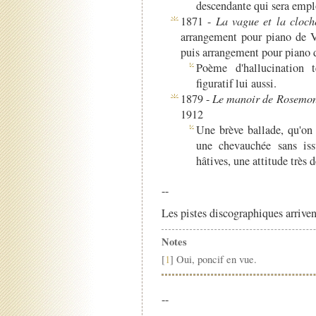
descendante qui sera emp
1871 -
La vague et la cloch
arrangement pour piano de Vi
puis arrangement pour piano 
Poème d'hallucination t
figuratif lui aussi.
1879 -
Le manoir de Rosemo
1912
Une brève ballade, qu'on
une chevauchée sans iss
hâtives, une attitude très 
--
Les pistes discographiques arriven
Notes
[
1
] Oui, poncif en vue.
--