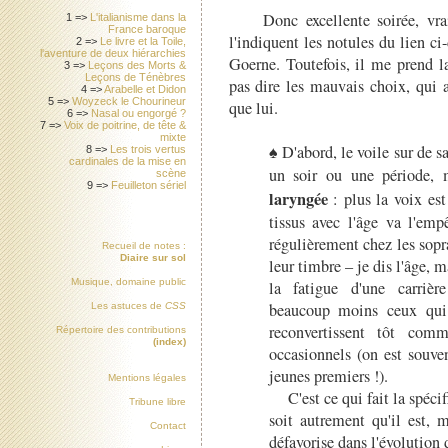
Donc excellente soirée, vraim
1 =>
L'italianisme dans la
France baroque
l'indiquent les notules du lien c
2 =>
Le livre et la Toile,
l'aventure de deux hiérarchies
Goerne. Toutefois, il me prend la
3 =>
Leçons des Morts &
Leçons de Ténèbres
pas dire les mauvais choix, qui a
4 =>
Arabelle et Didon
5 =>
Woyzeck le Chourineur
que lui.
6 =>
Nasal ou engorgé ?
7 =>
Voix de poitrine, de tête &
mixte
♠ D'abord, le voile sur de s
8 =>
Les trois vertus
cardinales de la mise en
un soir ou une période, m
scène
9 =>
Feuilleton sériel
laryngée
: plus la voix est
tissus avec l'âge va l'emp
régulièrement chez les sopra
Recueil de notes :
Diaire sur sol
leur timbre – je dis l'âge, m
Musique, domaine public
la fatigue d'une carrièr
beaucoup moins ceux qui
Les astuces de
CSS
reconvertissent tôt com
Répertoire des contributions
(index)
occasionnels (on est souve
jeunes premiers !).
Mentions légales
C'est ce qui fait la spécifi
Tribune libre
soit autrement qu'il est, 
Contact
défavorise dans l'évolution 