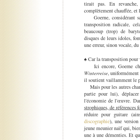
tirait pas. En revanche
complètement chauffée, et lu
Goerne, considérant sa m
transposition radicale, c
beaucoup (trop) de baryto
disques de leurs idoles, fon
une erreur, sinon vocale, du
♠ Car la transposition pour
Ici encore, Goerne c
Winterreise
, uniformément 
il soutient vaillamment le 
Mais pour les autres chante
partie pour lui), déplace
l'économie de l'œuvre. D
strophiques, de références f
réduire pour guitare (ain
discographie
), une version
jeune meunier naïf qui, bie
une à une démenties. Et qu