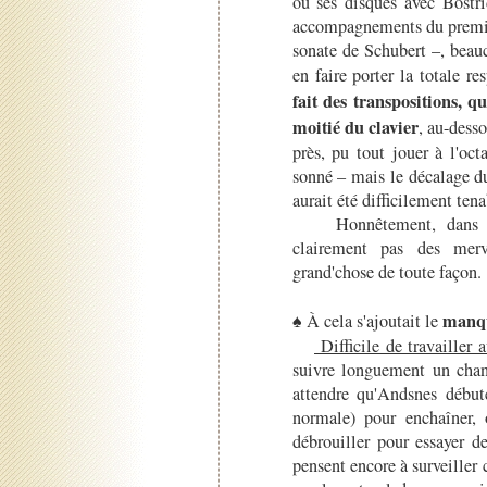
où ses disques avec Bostri
accompagnements du premier
sonate de Schubert –, beauc
en faire porter la totale r
fait des transpositions, 
moitié du clavier
, au-desso
près, pu tout jouer à l'oc
sonné – mais le décalage du
aurait été difficilement tena
Honnêtement, dans ces 
clairement pas des merve
grand'chose de toute façon.
manqu
♠ À cela s'ajoutait le
Difficile de travailler 
suivre longuement un chant
attendre qu'Andsnes début
normale) pour enchaîner, 
débrouiller pour essayer d
pensent encore à surveiller c