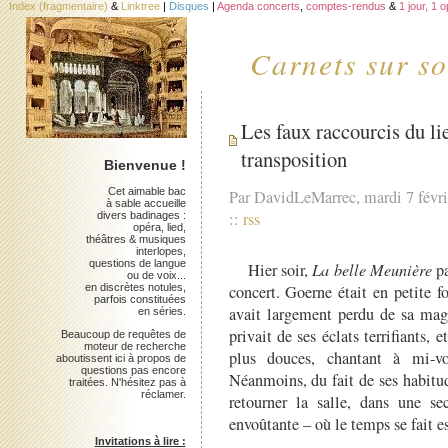
Index (fragmentaire)
&
Linktree
|
Disques
|
Agenda concerts
,
comptes-rendus
&
1 jour, 1 
Carnets sur so
Les faux raccourcis du lie
transposition
Bienvenue !
Cet aimable bac
Par DavidLeMarrec, mardi 7 févr
à sable accueille
::
rss
divers badinages :
opéra, lied,
théâtres & musiques
interlopes,
questions de langue
Hier soir,
La belle Meunière
p
ou de voix...
en discrètes notules,
concert. Goerne était en petite f
parfois constituées
avait largement perdu de sa ma
en séries.
privait de ses éclats terrifiants, e
Beaucoup de requêtes de
moteur de recherche
plus douces, chantant à mi-vo
aboutissent ici à propos de
questions pas encore
Néanmoins, du fait de ses habitude
traitées. N'hésitez pas à
réclamer.
retourner la salle, dans une 
envoûtante – où le temps se fait
Invitations à lire :