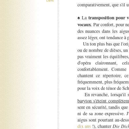
Liens
comparativement, que s'il ut
transposition pour v
♠ La
vocaux
. Par confort, pour n
des nuances dans les aigu
assez léger, ont tendance à 
Un ton plus bas que l'origi
ou de nombre de dièses, un
pas vraiment les équilibres
d'opéra claironnant, 
confortablement. Comme c
chantent ce répertoire, c
fréquemment, plus fréquemm
pour la voix de ténor de Sch
En revanche, lorsqu'il s'a
baryton s'éteint complète
sent en sécurité, tandis que
ni de sa zone expressive. J
aigus sont pourtant au-dess
dix ans
!), chanter
Die Dich