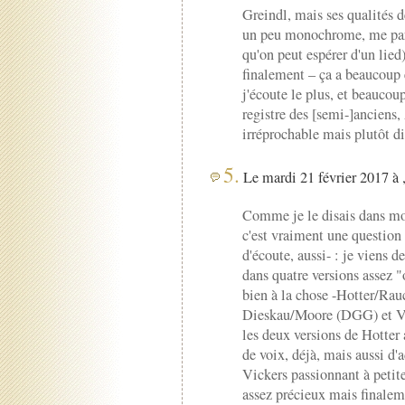
Greindl, mais ses qualités d
un peu monochrome, me para
qu'on peut espérer d'un lied)
finalement – ça a beaucoup é
j'écoute le plus, et beaucou
registre des [semi-]anciens,
irréprochable mais plutôt d
5.
Le mardi 21 février 2017 à 
Comme je le disais dans mo
c'est vraiment une question 
d'écoute, aussi- : je viens d
dans quatre versions assez "
bien à la chose -Hotter/Rau
Dieskau/Moore (DGG) et Vick
les deux versions de Hotter
de voix, déjà, mais aussi d'
Vickers passionnant à petite
assez précieux mais finalem