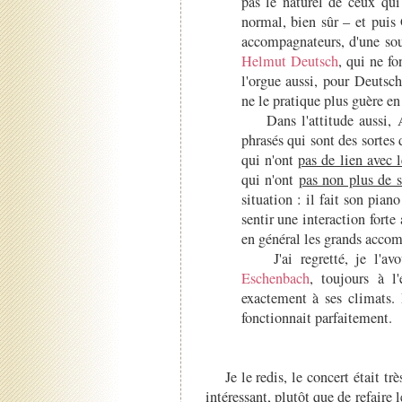
pas le naturel de ceux qui
normal, bien sûr – et puis
accompagnateurs, d'une s
Helmut Deutsch
, qui ne f
l'orgue aussi, pour Deutsch
ne le pratique plus guère e
Dans l'attitude aussi, An
phrasés qui sont des sortes 
qui n'ont
pas de lien avec l
qui n'ont
pas non plus de s
situation : il fait son pia
sentir une interaction forte
en général les grands acco
J'ai regretté, je l'avo
Eschenbach
, toujours à l
exactement à ses climats.
fonctionnait parfaitement.
Je le redis, le concert était tr
intéressant, plutôt que de refaire 