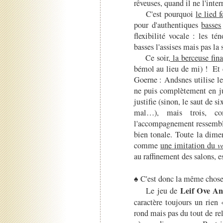
rêveuses, quand il ne l'inte
C'est pourquoi
le lied 
pour d'authentiques
basses
flexibilité vocale : les té
basses l'assises mais pas la
Ce soir,
la berceuse fina
bémol au lieu de mi) ! Et c
Goerne : Andsnes utilise le
ne puis complètement en j
justifie (sinon, le saut de s
mal…), mais trois, co
l'accompagnement ressemble
bien tonale. Toute la dime
comme
une imitation du
v
au raffinement des salons, e
♠ C'est donc la même chos
Leif Ove An
Le jeu de
caractère toujours un rien
rond mais pas du tout de re