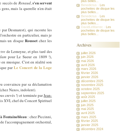
plus belles...
s'en servent
 le succès de
Renaud
,
Benedictus -
Les
 gens, mais la querelle n'en était
pochettes de disque les
plus belles...
Benedictus -
Les
pochettes de disque les
plus belles...
DavidLeMarrec -
Les
par Desmarest), qui raconte les
pochettes de disque les
plus belles...
'orchestre en particulier, mais je
Rousset
rmais un disque
chez les
Archives
ctre
de Lemoyne, et plus tard des
juillet 2026
Adam
pour Le Sueur en 1809 !),
juin 2026
mai 2026
e en musique. C'est en réalité son
avril 2026
Le Concert de la Loge
nique par
mars 2026
février 2026
janvier 2026
décembre 2025
peu convaincu par sa déclamation
novembre 2025
(chez Naxos, indolent).
octobre 2025
septembre 2025
ous crevés !) et terminée par
Jean-
août 2025
is XVI, chef du Concert Spirituel
juillet 2025
juin 2025
mai 2025
avril 2025
e à Fontainebleau
: chez Piccinni,
mars 2025
février 2025
t de l'accompagnement orchestral,
janvier 2025
décembre 2024