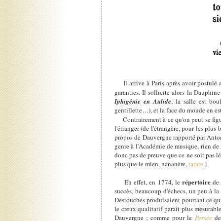
Il arrive à Paris après avoir postulé
garanties. Il sollicite alors la Dauphin
Iphigénie en Aulide
, la salle est bo
gentillette…), et la face du monde en es
Contrairement à ce qu'on peut se figure
l'étranger (de l'étrangère, pour les plus
propos de Dauvergne rapporté par Anton 
genre à l'Académie de musique, rien de mi
donc pas de preuve que ce ne soit pas lég
plus que le mien, nananère,
tarare
.]
répertoire
En effet, en 1774, le
de 
succès, beaucoup d'échecs, un peu à la
Destouches produisaient pourtant ce qu
le creux qualitatif paraît plus mesurab
Dauvergne ; comme pour le
Persée
de 