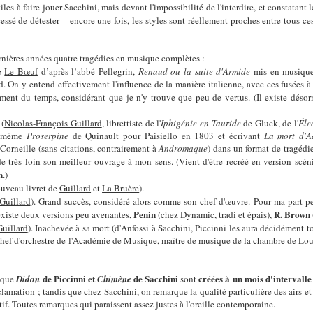
les à faire jouer Sacchini, mais devant l'impossibilité de l'interdire, et constatant
cessé de détester – encore une fois, les styles sont réellement proches entre tous ces
rnières années quatre tragédies en musique complètes :
de
Le Bœuf
d’après l’abbé Pellegrin,
Renaud ou la suite d'Armide
mis en musique 
. On y entend effectivement l'influence de la manière italienne, avec ces fusées à l
ment du temps, considérant que je n'y trouve que peu de vertus. (Il existe déso
(
Nicolas-François Guillard
, librettiste
de l'
Iphigénie en Tauride
de Gluck, de l'
Éle
nt même
Proserpine
de Quinault pour Paisiello en 1803 et écrivant
La mort d'
Corneille (sans citations, contrairement à
Andromaque
) dans un format de tragédi
 de très loin son meilleur ouvrage à mon sens. (Vient d'être recréé en version scé
n
.)
ouveau livret de
Guillard
et
La Bruère
).
Guillard
). Grand succès, considéré alors comme son chef-d'œuvre. Pour ma part 
Penin
R. Brown
en existe deux versions peu avenantes,
(chez Dynamic, tradi et épais),
Guillard
). Inachevée à sa mort (d'Anfossi à Sacchini, Piccinni les aura décidément t
 chef d'orchestre de l'Académie de Musique, maître de musique de la chambre de Lou
de Piccinni et
de Sacchini
créées à un mois d'intervall
rsque
Didon
Chimène
sont
lamation ; tandis que chez Sacchini, on remarque la qualité particulière des airs e
tif. Toutes remarques qui paraissent assez justes à l'oreille contemporaine.