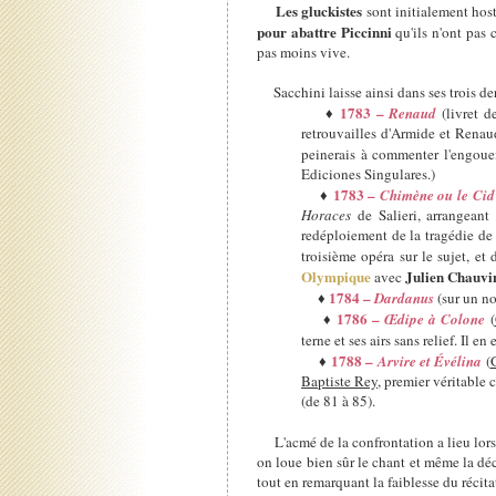
Les gluckistes
sont initialement hosti
pour abattre Piccinni
qu'ils n'ont pas 
pas moins vive.
Sacchini laisse ainsi dans ses trois de
1783 –
♦
Renaud
(livret 
retrouvailles d'Armide et Renaud
peinerais à commenter l'engoue
Ediciones Singulares.)
1783 –
♦
Chimène ou le Cid
Horaces
de Salieri, arrangea
redéploiement de la tragédie de 
troisième opéra sur le sujet, et
Olympique
Julien Chauvi
avec
1784 –
♦
Dardanus
(sur un n
1786 –
♦
Œdipe à Colone
(
terne et ses airs sans relief. Il 
1788 –
♦
Arvire et Évélina
(
Baptiste Rey
, premier véritable
(de 81 à 85).
L'acmé de la confrontation a lieu lo
on loue bien sûr le chant et même la déc
tout en remarquant la faiblesse du récita