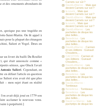
Carnets sur sol ?
use et des ornements abondants de
DavidLeMarrec -
Mais que
devient Carnets sur sol ?
la souris -
Mais que
devient Carnets sur sol ?
DavidLeMarrec -
Mais que
devient Carnets sur sol ?
la souris -
Mais que
devient Carnets sur sol ?
DavidLeMarrec -
Les
ux, quoique pas une tragédie en
pochettes de disque les
Porte-Saint-Martin. On fit appel à
plus belles...
Benedictus -
Les
ais pour la plupart des étrangers
pochettes de disque les
cchini, Salieri et Vogel. Deux en
plus belles...
DavidLeMarrec -
Carmen
et ses éditions : Guiraud-
Choudens,...
sur un livret du bailli Du Roullet
CACOTON -
Carmen et
ses éditions : Guiraud-
e
), qui était annoncée comme «
Choudens,...
réputés sérieux, que Gluck l'avait
DavidLeMarrec -
Les
pochettes de disque les
Antonio Salieri
e
. Cependant, en
plus belles...
re en défaut l'article en question
Benedictus -
Les
pochettes de disque les
ue Salieri n'en avait été que plus
plus belles...
 fait – mon sujet étant en réalité
DavidLeMarrec -
Tombeaux
Benedictus -
Tombeaux
Benedictus -
Les
ù l'on avait déjà joué en 1779 son
pochettes de disque les
plus belles...
r faire acclamer le nouveau venu.
David Le Marrec -
Les
saire à perpétuité.]
pochettes de disque les