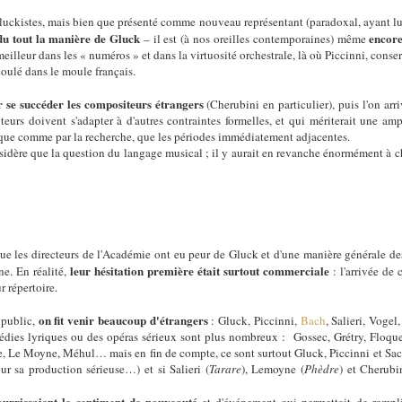
uckistes, mais bien que présenté comme nouveau représentant (paradoxal, ayant lui a
du tout la manière de Gluck
encore 
– il est (à nos oreilles contemporaines) même
eilleur dans les « numéros » et dans la virtuosité orchestrale, là où Piccinni, conser
oulé dans le moule français.
r se succéder les compositeurs étrangers
(Cherubini en particulier), puis l'on arri
eurs doivent s'adapter à d'autres contraintes formelles, et qui mériterait une am
ue comme par la recherche, que les périodes immédiatement adjacentes.
idère que la question du langage musical ; il y aurait en revanche énormément à che
e les directeurs de l'Académie ont eu peur de Gluck et d'une manière générale des
leur hésitation première était surtout commerciale
ne. En réalité,
: l'arrivée de 
r répertoire.
on fit venir beaucoup d'étrangers
 public,
: Gluck, Piccinni,
Bach
, Salieri, Voge
gédies lyriques ou des opéras sérieux sont plus nombreux : Gossec, Grétry, Floque
, Le Moyne, Méhul… mais en fin de compte, ce sont surtout Gluck, Piccinni et Sacc
our sa production sérieuse…) et si Salieri (
Tarare
), Lemoyne (
Phèdre
) et Cherubi
ourrissaient le sentiment de nouveauté
et d'événement qui permettait de remplir