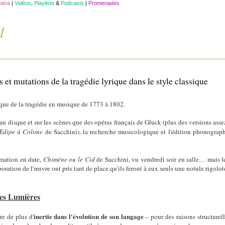
opéra
|
Vidéos
,
Playlists
&
Podcasts
|
Promenades
l
 et mutations de la tragédie lyrique dans le style classique
ue de la tragédie en musique de 1773 à 1802.
au disque et sur les scènes que des opéras français de Gluck (plus des versions ass
Œdipe à Colone
de Sacchini), la recherche musicologique et l'édition phonograp
mation en date,
Chimène ou le Cid
de Sacchini, vu vendredi soir en salle… mais l
ration de l'œuvre ont pris tant de place qu'ils feront à eux seuls une notule rigolot
des Lumières
inertie dans l'évolution de son langage
fre de plus d'
– pour des raisons structurelle