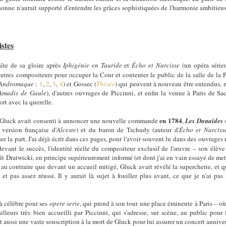
onne n'aurait supporté d'entendre les grâces sophistiquées de l'harmonie ambitie
istes
îte de sa gloire après
Iphigénie en Tauride
et
Écho et Narcisse
(un opéra série
'autres compositeurs pour occuper la Cour et contenter le public de la salle de la 
Andromaque
:
1
,
2
,
3
,
4
) et Gossec (
Thésée
) qui peuvent à nouveau être entendus, m
Amadis de Gaule
), d'autres ouvrages de Piccinni, et enfin la venue à Paris de Sa
ort avec la querelle.
en 1784
, Gluck avait consenti à annoncer une nouvelle commande
,
Les Danaïdes
 version française d'
Alceste
) et du baron de Tschudy (auteur d'
Écho et Narciss
r la part. J'ai déjà écrit dans ces pages, pour l'avoir souvent lu dans des ouvrages 
 devant le succès, l'identité réelle du compositeur exclusif de l'œuvre – son élèv
ît Dratwicki, en principe supérieurement informé (et dont j'ai en vain essayé de mett
 au contraire que devant un accueil mitigé, Gluck avait révélé la supercherie, et q
et pas assez réussi. Il y aurait là sujet à fouiller plus avant, ce que je n'ai pas
jà célèbre pour ses
opere serie
, qui prend à son tour une place éminente à Paris – o
'ailleurs très bien accueilli par Piccinni, qui s'adresse, sur scène, au public pou
 aussi une vaste souscription à la mort de Gluck pour lui assurer un concert anniver