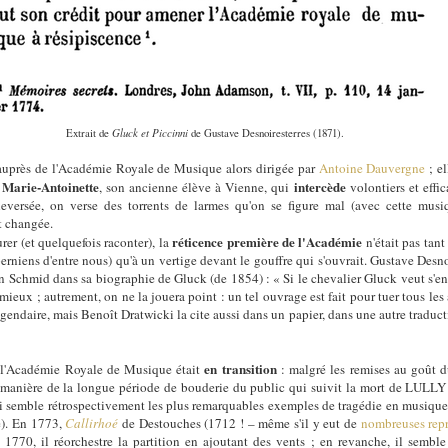
Extrait de
Gluck et Piccinni
de Gustave Desnoiresterres (1871).
 auprès de l'Académie Royale de Musique alors dirigée par
Antoine Dauvergne
; e
Marie-Antoinette
intercède
e
, son ancienne élève à Vienne, qui
volontiers et eff
uleversée, on verse des torrents de larmes qu'on se figure mal (avec cette mus
t changée.
réticence première de l'Académie
r (et quelquefois raconter), la
n'était pas tant
 berniens d'entre nous) qu'à un vertige devant le gouffre qui s'ouvrait. Gustave Desno
Schmid dans sa biographie de Gluck (de 1854) : « Si le chevalier Gluck veut s'enga
eux ; autrement, on ne la jouera point : un tel ouvrage est fait pour tuer tous les a
endaire, mais Benoît Dratwicki la cite aussi dans un papier, dans une autre traductio
en transition
l'Académie Royale de Musique était
: malgré les remises au goût d
 manière de la longue période de bouderie du public qui suivit la mort de LULLY
i semble rétrospectivement les plus remarquables exemples de tragédie en musique
le). En 1773,
Callirhoé
de Destouches (1712 ! – même s'il y eut de
nombreuses repri
1770, il réorchestre la partition en ajoutant des vents ; en revanche, il semble 