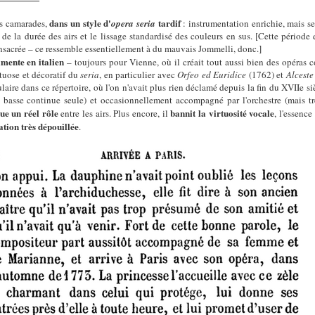
dans un style d'
tardif
es camarades,
opera seria
: instrumentation enrichie, mais 
de la durée des airs et le lissage standardisé des couleurs en sus. [Cette période
nsacrée – ce ressemble essentiellement à du mauvais Jommelli, donc.]
imente en italien
– toujours pour Vienne, où il créait tout aussi bien des opéras
rtuose et décoratif du
seria
, en particulier avec
Orfeo ed Euridice
(1762) et
Alceste
aire dans ce répertoire, où l'on n'avait plus rien déclamé depuis la fin du XVIIe s
c basse continue seule) et occasionnellement accompagné par l'orchestre (mais t
oue un réel rôle
bannit la virtuosité vocale
entre les airs. Plus encore, il
, l'essenc
tion très dépouillée
.