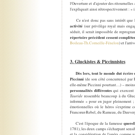
l'Ouverture et d'ajouter des ritournelles
l'expliquait ainsi rétrospectivement : « i
Ce n'est donc pas sans intérêt que le
activité
(sur privilège royal mais enga
séduit, il serait impossible de reprog
répertoire précédent cessent complèt
Boileau-Th.Corneille-Fénelon
) et l'arr
3. Gluckistes & Piccinnistes
Dès lors, tout le monde dut écrire
Piccinni
(de son côté concurrencé par P
elle-même Piccinni pourtant…) – moins pu
personnalités différentes
qui exercen
Tauride
ressemble beaucoup à du Gluck
informée » pour en juger pleinement 
émotionnelles où le héros s'exprime
Francœur-Rebel, du Rameau, du Dauvergn
querell
C'est l'époque de la fameuse
1781), les deux camps s'écharpant sensib
et la considération de l'opéra comme un