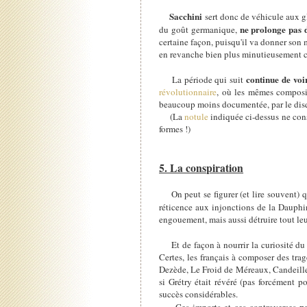
Sacchini
sert donc de véhicule aux gl
ne prolonge pas 
du goût germanique,
certaine façon, puisqu'il va donner son m
en revanche bien plus minutieusement c
continue de voi
La période qui suit
révolutionnaire
, où les mêmes composit
beaucoup moins documentée, par le disq
(La
notule
indiquée ci-dessus ne cons
formes !)
5. La conspiration
On peut se figurer (et lire souvent) qu
réticence aux injonctions de la Dauphi
engouement, mais aussi détruire tout leu
Et de façon à nourrir la curiosité du
Certes, les français à composer des tra
Dezède, Le Froid de Méreaux, Candeille
si Grétry était révéré (pas forcément p
succès considérables.
n
Ces imports et ces controverses