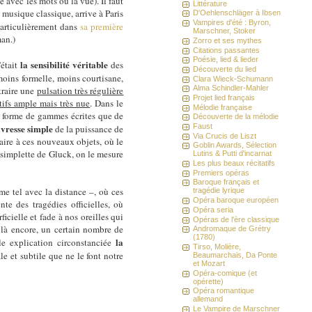
 avec les mots ou la vue). Il faut
Littérature
 musique classique, arrive à Paris
D'Oehlenschläger à Ibsen
Vampires d'été : Byron,
particulièrement dans
sa première
Marschner, Stoker
man.)
Zorro et ses mythes
Citations passantes
Poésie, lied & lieder
la sensibilité véritable
'était
des
Découverte du lied
moins formelle, moins courtisane,
Clara Wieck-Schumann
Alma Schindler-Mahler
traire une
pulsation très régulière
Projet lied français
atifs ample mais très nue
. Dans le
Mélodie française
us forme de gammes écrites que de
Découverte de la mélodie
ivresse simple
Faust
de la puissance de
Via Crucis de Liszt
aire à ces nouveaux objets, où le
Goblin Awards, Sélection
 simplette de Gluck, on le mesure
Lutins & Putti d'incarnat
Les plus beaux récitatifs
Premiers opéras
Baroque français et
 tel avec la distance –, où ces
tragédie lyrique
Opéra baroque européen
te des tragédies officielles, où
Opéra seria
icielle et fade à nos oreilles qui
Opéras de l'ère classique
là encore, un certain nombre de
Andromaque de Grétry
(1780)
la
e explication circonstanciée
Tirso, Molière,
e et subtile que ne le font notre
Beaumarchais, Da Ponte
et Mozart
Opéra-comique (et
opérette)
Opéra romantique
allemand
Le Vampire de Marschner