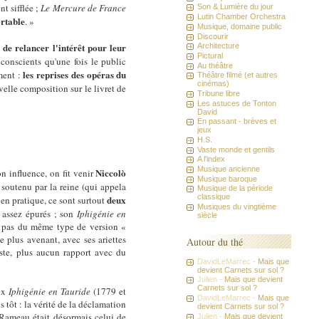
nt sifflée ;
Le
Mercure de France
Son & Lumière du jour
Lutin Chamber Orchestra
ortable
. »
Musique, domaine public
Discourir
t de relancer
l'intérêt pour leur
Architecture
Pictural
conscients qu'une fois le public
Au théâtre
les reprises
des opéras du
ment :
Théâtre filmé (et autres
cinémas)
lle composition sur le livret de
Tribune libre
Les astuces de Tonton
David
En passant - brèves et
jeux
H.S.
Vaste monde et gentils
A l'index
Musique ancienne
Niccolò
n influence, on fit venir
Musique baroque
soutenu par la reine (qui appela
Musique de la période
classique
deux
 en pratique, ce sont surtout
Musiques du vingtième
s assez épurés ; son
Iphigénie en
siècle
e pas du même type de version «
 plus avenant, avec ses ariettes
Autour du thé
iste, plus aucun rapport avec du
DavidLeMarrec -
Mais que
devient Carnets sur sol ?
Julien -
Mais que devient
Carnets sur sol ?
eux
Iphigénie en Tauride
(1779 et
DavidLeMarrec -
Mais que
tôt : la vérité de la déclamation
devient Carnets sur sol ?
e Rameau était désormais celui de
Julien -
Mais que devient