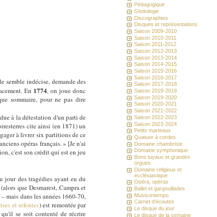
Pédagogique
Glottologie
Discographies
Disques et représentations
Saison 2009-2010
Saison 2010-2011
Saison 2011-2012
Saison 2012-2013
Saison 2013-2014
Saison 2014-2015
Saison 2015-2016
Saison 2016-2017
lle semble indécise, demande des
Saison 2017-2018
1774
icacement. En
, on joue donc
Saison 2018-2019
Saison 2019-2020
ique sommaire, pour ne pas dire
Saison 2020-2021
Saison 2021-2022
 due à la détestation d'un parti de
Saison 2022-2023
Saison 2023-2024
iresterres cite ainsi (en 1871) un
Petits marteaux
ger à livrer six partitions de ce
Quatuor à cordes
nciens opéras français. » [Je n'ai
Domaine chambriste
Domaine symphonique
n, c'est son crédit qui est en jeu
Bons tuyaux et grandes
orgues
Domaine religieux et
ecclésiastique
u jour des tragédies ayant eu du
Opéra, opéras
 (alors que Desmarest, Campra et
Ballet et gargouillades
 – mais dans les années 1660-70,
Musicontempo
Carnet d'écoutes
ses et refontes
) est remontée par
Le disque du jour
qu'il se soit contenté de récrire
Le disque de la semaine