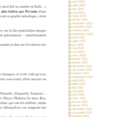
août 2024
juillet 2024
ussi fait sa carrière en Italie…)
juin 2024
plus italien que Piccinni
, d'une
avril 2024
vant sa qualité mélodique, s'était
mars 2024
février 2024
décembre 2023
novembre 2023
ve sur la très particulière époque
octobre 2023
septembre 2023
ple présentation – manifestement
août 2023
juillet 2023
rcher et dire sur l'évolution des
juin 2023
mai 2023
avril 2023
mars 2023
février 2023
janvier 2023
décembre 2022
novembre 2022
 étrangers, et n'ont cédé qu'avec
octobre 2022
septembre 2022
cette nouveauté allait susciter un
août 2022
juillet 2022
juin 2022
mai 2022
l, Paisiello, Zingarelli, Tomeoni…
avril 2022
t, Mayer, Philidor, les deux Rey,
mars 2022
février 2022
hini, qui ont été célébrés, même
janvier 2022
ni (
Démophon
) ont remporté des
décembre 2021
novembre 2021
octobre 2021
 la salle, à laquelle le pouvoir