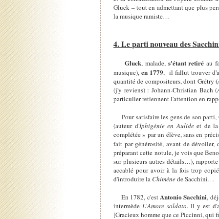
Gluck – tout en admettant que plus pers
la musique ramiste…
4. Le parti nouveau des Sacchin
Gluck
s'étant retiré
, malade,
au fa
en 1779
musique),
, il fallut trouver d
quantité de compositeurs, dont Grétry (
(j'y reviens) : Johann-Christian Bach (
particulier retiennent l'attention en rapp
Pour satisfaire les gens de son parti
(auteur d'
Iphigénie en Aulide
et de la
complétée » par un élève, sans en précise
fait par générosité, avant de dévoiler,
préparant cette notule, je vois que Beno
sur plusieurs autres détails…), rapporte
accablé pour avoir à la fois trop copié 
d'introduire la
Chimène
de Sacchini…
Antonio Sacchini
En 1782, c'est
, dé
intermède
L'Amore soldato
. Il y est d
[Gracieux homme que ce Piccinni, qui fit