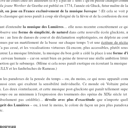
tive de codes chez les auditeurs (il n'y a pas de « sens » qu'on puisse changer comme
 du jeune Werther
de Goethe est publié en 1774, l'année où Gluck, futur maître de la
ît, on joue en France exclusivement de la musique
baroque
! (Et cela se voit 
ès classique qui nous paraît à coup sûr éloigné de la fièvre et de la confusion du ro
la musique des Lumières
ant d'entendre
… elle nous recentre concrètement ce qu
forme de simplicité, de naturel
 observe une
dans cette nouvelle école gluckiste, 
sens : au lieu de danses de cour et de déclamation sophistiquées, on déploie au con
nues par un martèlement de la basse sur chaque temps !) et une
écriture de récit
a pas cessé, et les vocalisations virtuoses (là encore, plus accessibles, plutôt so
forme d'
fureur. La musique littéraire, la musique du bon goût a cédé la place à une
 cerveau humain – car on serait bien en peine de trouver une réelle ambition littér
'émotion qui le submerge. (Même si cela nous paraît exotique en écoutant la musique
ULLY et les fanfreluches de Rameau.)
les paradoxes de la pensée du temps – ou, du moins, ce qui nous apparaît comme
 aussi ceux qui exaltent la sensibilité individuelle. Ce monde où Voltaire présen
Les deux s'entrelacent, et cette musique post-gluckiste qui paraît tellement superf
temps
ou au minimum à l'expression des tourments des opéras du XIXe siècle (et 
dévoile avec plus d'exactitude
t absolument pas crédible)…
que n'importe quell
esprit des Lumières
– ou, à tout le moins, le colore de façon un peu plus paradoxal
ic.
e nouveau