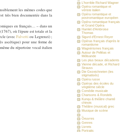
L'horrible Richard Wagner
Opéra romantique et
sensiblement les mêmes codes que
vériste italien
 est très bien documentée dans la
Opéra romantique et
postromantique européen
Opéra romantique français
 comiques en français… – dans un
et Grand Opéra
Hamlet d'Ambroise
(1767), où l'épure est totale et la
Thomas
iècle (avec
Falvetti
ou Legrenzi) ;
Sigurd d'Ernest Reyer
Opéras français d'après le
rès ascétique) pour une forme de
romantisme
e même du répertoire vocal italien
Wagnérismes français
Autour de Pelléas et
Mélisande
Les plus beaux décadents
Vienne décade, et Richard
Strauss
Die Gezeichneten (les
stigmatisés)
Opéra russe
Opéras des écoles du
vingtième siècle
Comédie musicale
Chansons & Rondels
Kunqu & théâtre chanté
chinois
Théâtre (musical) grec
Musique de scène
_
Oeuvres
Genres
Livrets
Portraits