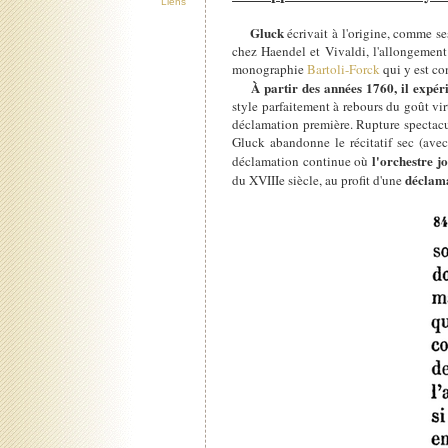
Liens
Gluck
écrivait à l'origine, comme s
chez Haendel et Vivaldi, l'allongement 
monographie
Bartoli-Forck
qui y est co
À partir des années 1760, il expér
style parfaitement à rebours du goût vi
déclamation première. Rupture spectacul
Gluck abandonne le récitatif sec (ave
l'orchestre j
déclamation continue où
déclama
du XVIIIe siècle, au profit d'une