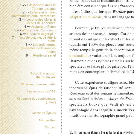
formel, fondé sur la transmission instinc
bien être conscient que
Les souffrances
1 =>
L'italianisme dans la
France baroque
lorsque
para
– c'est-à-dire que
Werther
2 =>
Le livre et la Toile,
adaptation musicale
, dans un langage tr
l'aventure de deux hiérarchies
3 =>
Leçons des Morts &
Leçons de Ténèbres
4 =>
Arabelle et Didon
Pourtant, je trouve réellement frapp
5 =>
Woyzeck le Chourineur
artistes des penseurs du temps. Car on
6 =>
Nasal ou engorgé ?
7 =>
Voix de poitrine, de tête &
misant davantage sur les affects et les 
mixte
(quasiment 100% des pièces sont soute
8 =>
Les trois vertus
cardinales de la mise en
même temps, le goût de la décoration n'
scène
diminutions
/ variations) font toujours 
9 =>
Feuilleton sériel
l'harmonie et des rythmes simples sur le
spectateur se laisse plutôt griser par l
mieux en contemplant la formalité de L
Recueil de notes :
Diaire sur sol
Cette expérience souligne assez bien 
Musique, domaine public
théoriciens épris de rationnalité sont
Les astuces de
CSS
Rousseau écrit des romans sentimentaux. 
se sont familiarisées au
Sacre du Prin
Répertoire des contributions
(index)
spectateurs trouve que Verdi n'y es
psychologie dans laquelle s'inscrit l'
Mentions légales
intuition et l'historiographie grand publ
Tribune libre
Contact
2. L'apparition brutale du styl