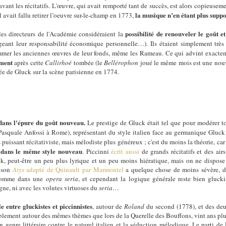
 avant les récitatifs. L'œuvre, qui avait remporté tant de succès, est alors copieuseme
la musique n’en étant plus supp
l avait fallu retirer l’oeuvre sur-le-champ en 1773,
possibilité de renouveler le goût e
s directeurs de l'Académie considéraient la
geant leur responsabilité économique personnelle…). Ils étaient simplement très 
rammer les anciennes œuvres de leur fonds, même les Rameau. Ce qui advint exacte
ement
après cette
Callirhoé
tombée (le
Bellérophon
joué le même mois est une nouve
ivée de Gluck sur la scène parisienne en 1774.
 dans l'épure du goût nouveau.
Le prestige de Gluck était tel que pour modérer to
asquale Anfossi à Rome), représentant du style italien face au germanique Gluck 
issant récitativiste, mais mélodiste plus généreux ; c'est du moins la théorie, car
dans le même style nouveau
t
. Piccinni
écrit aussi
de grands récitatifs et des air
, peut-être un peu plus lyrique et un peu moins hiératique, mais on ne dispos
; son
Atys
adapté de Quinault par Marmontel
a quelque chose de moins sévère, de
 comme dans une
opera seria
, et cependant la logique générale reste bien gluck
e, ni avec les volutes virtuoses du
seria
…
e entre gluckistes et piccinnistes
, autour de
Roland
du second (1778), et des d
lement autour des mêmes thèmes que lors de la Querelle des Bouffons, vint ans plus 
 genre littéraire contre le naturel italien et la séduction mélodique. Le parti d