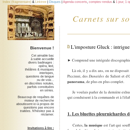
Index (fragmentaire)
&
Linktree
|
Disques
|
Agenda concerts
,
comptes-rendus
&
1 jour, 1 
Carnets sur so
L'imposture Gluck : intrigues
Bienvenue !
Cet aimable bac
à sable accueille
► Comprend une intégrale discographiq
divers badinages :
opéra, lied,
théâtres & musiques
Là où, il y a dix ans, on ne disposait 
interlopes,
Piccinni, des
Danaïdes
de Salieri et d'
questions de langue
ou de voix...
panorama
, de plus en plus complet.
en discrètes notules,
parfois constituées
en séries.
Je voulais parler de la dernière exhu
qui conduisent à la commande et à l'élabo
Beaucoup de requêtes de
moteur de recherche
aboutissent ici à propos de
questions pas encore
traitées. N'hésitez pas à
1. Les bluettes pleurnichardes 
réclamer.
la musique
Certes,
est l'art qui souf
Invitations à lire :