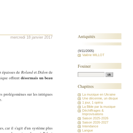
Antiquités
mercredi 18 janvier 2017
(9/11/2005)
Valérie MILLOT
Fouiner
ez épaisses de
Roland
et
Didon
de
désormais un beau
hique offrent
Chapitres
es prolégomènes sur les intrigues
La musique en Ukraine
Une décennie, un disque
e.
1 jour, 1 opéra
La Bible par la musique
Déchiffrages &
Improvisations
Saison 2025-2026
Saison 2026-2027
Intendance
s, car il s'agit d'un système plus
Langue