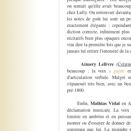
on sentait qu'elle avait beauco
chez Lully. On retrouvait davantage
les notes de goût lui sont un pe
exactement élégante ; cependant
diction correcte, infiniment plus
récitatifs bien plus opaques encor
vrai dire la première fois que je s
jamais lui retirer l'intensité de la
Aimery Lefèvre
(Cel
æ
n
beaucoup : la voix
a gagné
en
d'articulation verbale. Malgré 
s'épanouit très bien, avec un bea
pré-1800.
Mathias Vidal
Enfin,
en At
déclamation musicale. La voix
limitée en ambitus et en puissan
monter ou d'essayer de donner de 
souverain que lui. La moindre pa