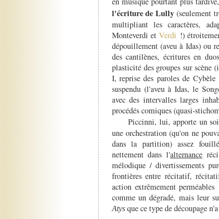
en musique pourtant plus tardive,
l'écriture de Lully
(seulement tro
multipliant les caractères, ad
Monteverdi et
Verdi
!) étroiteme
dépouillement (aveu à Idas) ou r
des cantilènes, écritures en duo
plasticité des groupes sur scène 
I, reprise des paroles de Cybèle
suspendu (l'aveu à Idas, le Song
avec des intervalles larges inha
procédés comiques (quasi-stichomy
Piccinni, lui, apporte un s
une orchestration (qu'on ne pouva
dans la partition) assez fouill
nettement dans l'
alternance
réci
mélodique / divertissements pu
frontières entre récitatif, récita
action extrêmement perméables :
comme un dégradé, mais leur suc
que ce type de découpage n'a
Atys