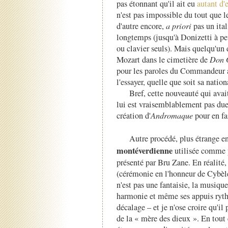
pas étonnant qu'il ait eu
autant d'
n'est pas impossible du tout que l
d'autre encore,
a priori
pas un ita
longtemps (jusqu'à Donizetti à pe
ou clavier seuls). Mais quelqu'un
Mozart dans le cimetière de
Don 
pour les paroles du Commandeur au
l'essayer, quelle que soit sa nation
Bref, cette nouveauté qui ava
lui est vraisemblablement pas due 
création d'
Andromaque
pour en fa
Autre procédé, plus étrange e
montéverdienne
utilisée comme p
présenté par Bru Zane. En réalité, c
(cérémonie en l'honneur de Cybèle)
n'est pas une fantaisie, la musique
harmonie et même ses appuis ryth
décalage
–
et je n'ose croire qu'il
de la « mère des dieux ». En tout