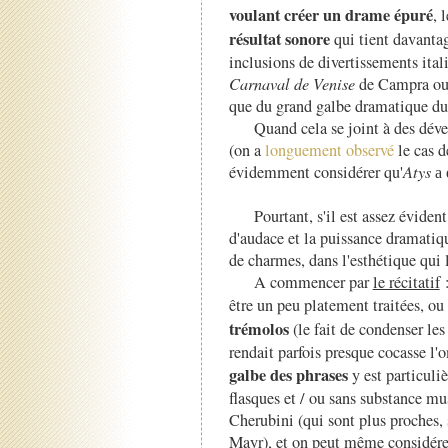
voulant créer un drame épuré
, 
résultat sonore
qui tient davantag
inclusions de divertissements it
Carnaval de Venise
de Campra o
que du grand galbe dramatique du
Quand cela se joint à des dév
(on a
longuement observé
le cas d
évidemment considérer qu'
Atys
a 
Pourtant, s'il est assez évident
d'audace et la puissance dramati
de charmes, dans l'esthétique qui l
A commencer par
le récitatif
:
être un peu platement traitées, o
trémolos
(le fait de condenser le
rendait parfois presque cocasse l'
galbe des phrases
y est particuli
flasques et / ou sans substance mu
Cherubini (qui sont plus proches, 
Mayr), et on peut même considérer 