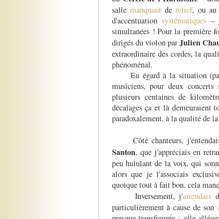
salle
manquant
de
relief
, ou au
d'accentuation
systématiques
– j
simultanées ! Pour la première fo
Julien Cha
dirigés du violon par
extraordinaire des cordes, la qual
phénoménal.
Eu égard à la situation (p
musiciens, pour deux concerts 
plusieurs centaines de kilomèt
décalages ça et là demeuraient to
paradoxalement, à la qualité de l
Côté chanteurs, j'entendais 
Santon
, que j'appréciais en retr
peu hululant de la voix, qui son
alors que je l'associais exclusi
quoique tout à fait bon, cela man
Inversement, j'
attendais
d
particulièrement à cause de son
presque transfigurée : elle allége