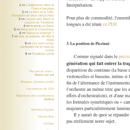
Interprétation.
1 =>
L'italianisme dans la
France baroque
2 =>
Le livre et la Toile,
l'aventure de deux hiérarchies
Pour plus de commodité, l'ensembl
3 =>
Leçons des Morts &
Leçons de Ténèbres
longues a été réuni
en PDF
.
4 =>
Arabelle et Didon
5 =>
Woyzeck le Chourineur
6 =>
Nasal ou engorgé ?
7 =>
Voix de poitrine, de tête &
mixte
3. La position de Piccinni
8 =>
Les trois vertus
cardinales de la mise en
scène
9 =>
Feuilleton sériel
Comme signalé dans le
précé
génération qui fait entrer la tr
disparition du continuo (la basse 
Recueil de notes :
violoncelles et bassons, même si l
Diaire sur sol
fin de l'alternance de l'instrument
Musique, domaine public
l'orchestre au même titre que les 
Les astuces de
CSS
effets d'orchestration), et d'une m
Répertoire des contributions
(index)
les formules symétriques ou « carr
majeures particulièrement lumine
Mentions légales
Il y aurait de quoi se répandre
Tribune libre
pas réellement notre sujet.
Contact