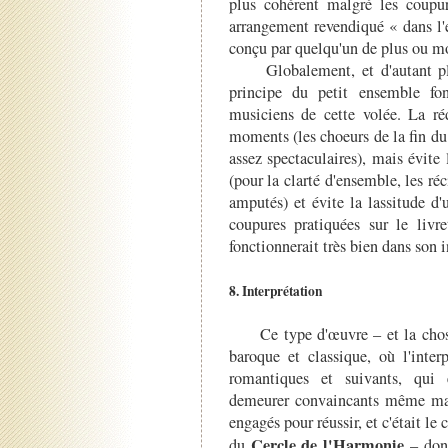
plus cohérent malgré les coupur
arrangement revendiqué « dans l'e
conçu par quelqu'un de plus ou mo
Globalement, et d'autant p
principe du petit ensemble fo
musiciens de cette volée. La réd
moments (les choeurs de la fin du 
assez spectaculaires), mais évite 
(pour la clarté d'ensemble, les ré
amputés) et évite la lassitude d
coupures pratiquées sur le livre
fonctionnerait très bien dans son i
8. Interprétation
Ce type d'œuvre
–
et la cho
baroque et classique, où l'inter
romantiques et suivants, qui 
demeurer convaincants même mal
engagés pour réussir, et c'était le
Cercle de l'Harmonie
du
– dont