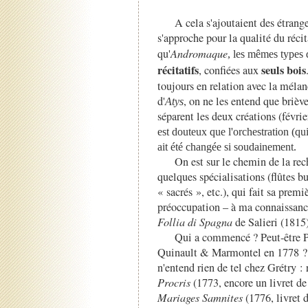
A cela s'ajoutaient des étrange
s'approche pour la qualité du récit
qu'
Andromaque
, les mêmes types
récitatifs
seuls bois
, confiées aux
toujours en relation avec la méla
d'
, on ne les entend que briè
Atys
séparent les deux créations (févri
est douteux que l'orchestration (qu
ait été changée si soudainement.
On est sur le chemin de la re
quelques spécialisations (flûtes b
« sacrés », etc.), qui fait sa pre
préoccupation
–
à ma connaissan
Follia di Spagna
de Salieri (1815)
Qui a commencé ? Peut-être P
Quinault & Marmontel en 1778 ? Q
n'entend rien de tel chez Grétry : 
Procris
(1773, encore un livret 
Mariages Samnites
(1776, livret