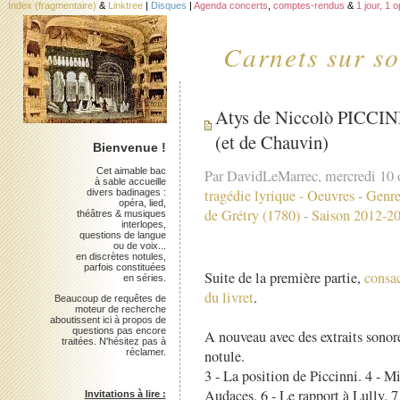
Index (fragmentaire)
&
Linktree
|
Disques
|
Agenda concerts
,
comptes-rendus
&
1 jour, 1 
Carnets sur so
Atys de Niccolò PICCINN
(et de Chauvin)
Bienvenue !
Cet aimable bac
Par DavidLeMarrec, mercredi 10 
à sable accueille
tragédie lyrique
-
Oeuvres
-
Genre
divers badinages :
opéra, lied,
de Grétry (1780)
-
Saison 2012-2
théâtres & musiques
interlopes,
questions de langue
ou de voix...
en discrètes notules,
parfois constituées
Suite de la première partie,
consac
en séries.
du livret
.
Beaucoup de requêtes de
moteur de recherche
aboutissent ici à propos de
questions pas encore
A nouveau avec des extraits sonores
traitées. N'hésitez pas à
notule.
réclamer.
3 - La position de Piccinni. 4 - Mi
Audaces. 6 - Le rapport à Lully. 7 
Invitations à lire :