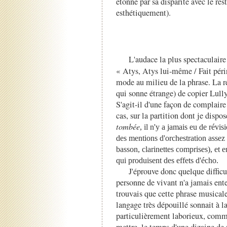
étonne par sa disparité avec le re
esthétiquement).
L'audace la plus spectaculaire
« Atys, Atys lui-même / Fait péri
mode au milieu de la phrase. La ré
qui sonne étrange) de copier Lull
S'agit-il d'une façon de complaire
cas, sur la partition dont je dispo
tombée
, il n'y a jamais eu de révisi
des mentions d'orchestration assez p
basson, clarinettes comprises), et 
qui produisent des effets d'écho.
J'éprouve donc quelque difficu
personne de vivant n'a jamais enten
trouvais que cette phrase musicale
langage très dépouillé sonnait à la 
particulièrement laborieux, comm
mettre, le temps d'une dizaine de 