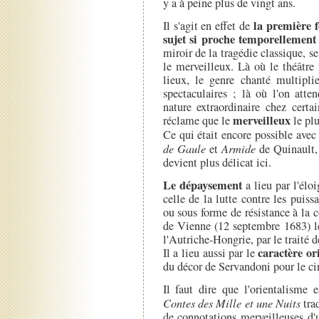
y a à peine plus de vingt ans.
la première f
Il s'agit en effet de
sujet si proche temporellement
miroir de la tragédie classique, s
le merveilleux. Là où le théâtre
lieux, le genre chanté multipli
spectaculaires ; là où l'on atte
nature extraordinaire chez certa
merveilleux
réclame que le
le plu
Ce qui était encore possible ave
de Gaule
et
Armide
de Quinault, 
devient plus délicat ici.
Le dépaysement
a lieu par l'élo
celle de la lutte contre les pui
ou sous forme de résistance à la
de Vienne (12 septembre 1683) le
l'Autriche-Hongrie, par le traité 
caractère or
Il a lieu aussi par le
du décor de Servandoni pour le c
Il faut dire que l'orientalisme 
Contes des Mille et une Nuits
tra
de connotations merveilleuses d'