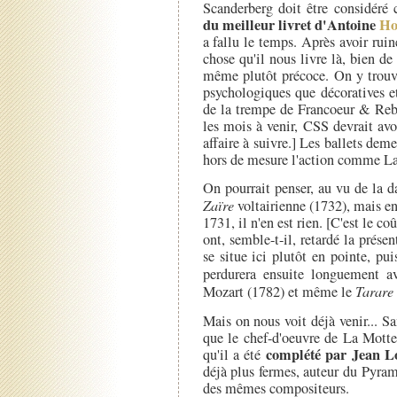
Scanderberg doit être considéré 
du meilleur livret d'Antoine
Ho
a fallu le temps. Après avoir ruin
chose qu'il nous livre là, bien de
même plutôt précoce. On y trouve
psychologiques que décoratives e
de la trempe de Francoeur & Rebe
les mois à venir, CSS devrait avoi
affaire à suivre.] Les ballets dem
hors de mesure l'action comme La 
On pourrait penser, au vu de la d
Zaïre
voltairienne (1732), mais e
1731, il n'en est rien. [C'est le c
ont, semble-t-il, retardé la prése
se situe ici plutôt en pointe, pu
perdurera ensuite longuement a
Mozart (1782) et même le
Tarare
Mais on nous voit déjà venir... S
que le chef-d'oeuvre de La Mott
complété par Jean L
qu'il a été
déjà plus fermes, auteur du Pyr
des mêmes compositeurs.