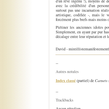
d'un rêve ingénu !), moyens de d
avec la crédibilité d'un perso
surtout pas une incarnation réali
artistique, codifiée -, mais le 
forcément plus brefs mais moins o
Piétiner les anciennes idoles po
Simplement, en ayant par pur hasa
décalage entre leur réputation et 
David - mireillistemanifestement
--
Autres notules
Index classé
(partiel) de
Carnets 
--
Trackbacks
Aucun rétrolien.