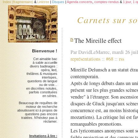
Index (fragmentaire)
&
Linktree
|
Disques
|
Agenda concerts
,
comptes-rendus
&
1 jour, 1 
Carnets sur so
The Mireille effect
Bienvenue !
Par DavidLeMarrec, mardi 26 jui
représentations
::
#68
::
rss
Cet aimable bac
à sable accueille
divers badinages :
Mireille Delunsch a un statut étr
opéra, lied,
théâtres & musiques
contemporain.
interlopes,
questions de langue
Après de longs débuts dans un univ
ou de voix...
en discrètes notules,
présent sur les plus grandes scènes
parfois constituées
vendre" à l'étranger. Son ascensio
en séries.
disques de Gluck jusqu'aux scènes 
Beaucoup de requêtes de
moteur de recherche
concurrence est, au moins historiq
aboutissent ici à propos de
questions pas encore
mozartiens). La critique lui est fa
traitées. N'hésitez pas à
réclamer.
remarquables promotions.
Les lyricomanes anonymes sont sou
Invitations à lire :
faible projection et des carences t