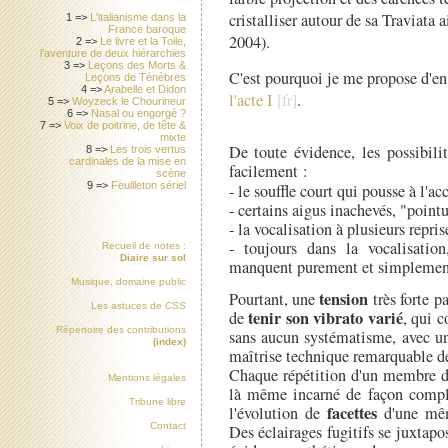
cristalliser autour de sa Traviata 
1 =>
L'italianisme dans la
France baroque
2004).
2 =>
Le livre et la Toile,
l'aventure de deux hiérarchies
3 =>
Leçons des Morts &
C'est pourquoi je me propose d'en 
Leçons de Ténèbres
4 =>
Arabelle et Didon
l'acte I
.
5 =>
Woyzeck le Chourineur
6 =>
Nasal ou engorgé ?
7 =>
Voix de poitrine, de tête &
mixte
De toute évidence, les possibili
8 =>
Les trois vertus
cardinales de la mise en
facilement :
scène
9 =>
Feuilleton sériel
- le souffle court qui pousse à l'a
- certains aigus inachevés, "point
- la vocalisation à plusieurs repri
- toujours dans la vocalisatio
Recueil de notes :
Diaire sur sol
manquent purement et simplemen
Musique, domaine public
tension
Pourtant, une
très forte p
Les astuces de
CSS
tenir son vibrato varié
de
, qui c
Répertoire des contributions
sans aucun systématisme, avec un
(index)
maîtrise technique remarquable de
Chaque répétition d'un membre d
Mentions légales
là même incarné de façon complex
Tribune libre
facettes
l'évolution de
d'une mêm
Contact
Des éclairages fugitifs se juxtapo