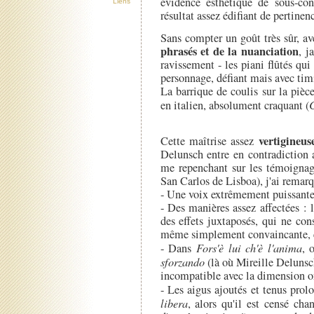
évidence esthétique de sous-con
Liens
résultat assez édifiant de pertinen
Sans compter un goût très sûr, av
phrasés et de la nuanciation
, j
ravissement - les piani flûtés qu
personnage, défiant mais avec tim
La barrique de coulis sur la pièc
en italien, absolument craquant (
C
vertigineus
Cette maîtrise assez
Delunsch entre en contradiction
me repenchant sur les témoignage
San Carlos de Lisboa), j'ai remarq
- Une voix extrêmement puissante
- Des manières assez affectées : 
des effets juxtaposés, qui ne co
même simplement convaincante, ca
- Dans
Fors'è lui ch'è l'anima
, 
sforzando
(là où Mireille Delunsc
incompatible avec la dimension on
- Les aigus ajoutés et tenus pro
libera
, alors qu'il est censé cha