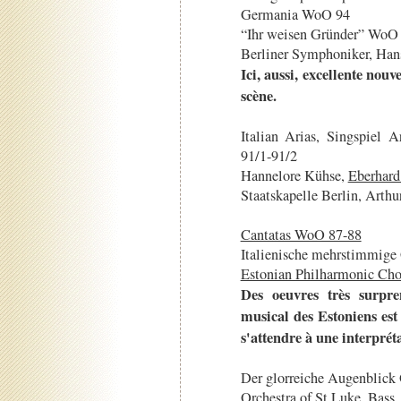
Germania WoO 94
“Ihr weisen Gründer” WoO
Berliner Symphoniker, Han
Ici, aussi, excellente nou
scène.
Italian Arias, Singspiel 
91/1-91/2
Hannelore Kühse,
Eberhard
Staatskapelle Berlin, Arthu
Cantatas WoO 87-88
Italienische mehrstimmig
Estonian Philharmonic Cho
Des oeuvres très surpr
musical des Estoniens est
s'attendre à une interprét
Der glorreiche Augenblick
Orchestra of St Luke, Bass