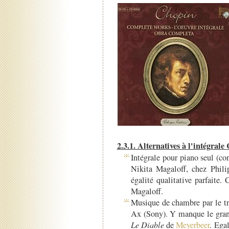
2.3.1. Alternatives à l'intégral
Intégrale pour piano seul (co
Nikita Magaloff, chez Phili
égalité qualitative parfaite.
Magaloff.
Musique de chambre par le 
Ax (Sony). Y manque le gran
Le Diable
de
Meyerbeer
. Ega