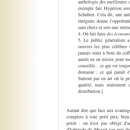
anthologie des meilleures 
exemple fait Hyperion ave
Schubert. Cela dit, une ant
intégrale donne l'opportun
sans choix et vers une vérita
4. On fait faire
des économie
5. Le public généraliste 
oeuvres les plus célèbres 
jamais venir à bout du coffr
aurait eu en mieux pour mo
conseillé... ce qui est touj
domaine ; ce qui paraît év
Surtout pas en art où le pr
qualité, mais seulement a
distribution.]
Autant dire que face aux avantage
complets à tout petit prix, bien
poids : on n'est pas obligé d'a
d'habitude du Mozart (ou peu de 