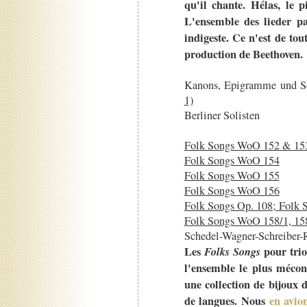
qu'il chante. Hélas, le p
L'ensemble des lieder p
indigeste. Ce n'est de tou
production de Beethoven.
Kanons, Epigramme und S
1)
Berliner Solisten
Folk Songs WoO 152 & 153 
Folk Songs WoO 154
Folk Songs WoO 155
Folk Songs WoO 156
Folk Songs Op. 108; Folk
Folk Songs WoO 158/1, 158
Schedel-Wagner-Schreiber-
Les
Folks Songs
pour trio 
l'ensemble le plus mécon
une collection de bijoux 
de langues. Nous
en avion