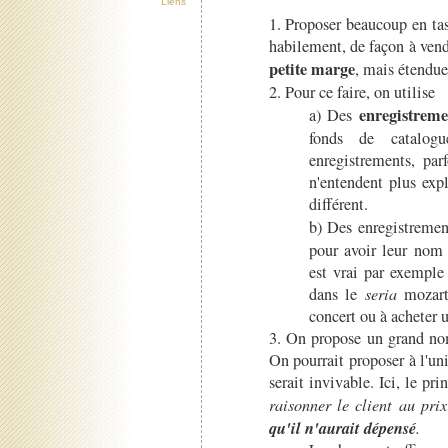
Liens
1. Proposer beaucoup en t
habilement, de façon à ven
petite marge
, mais étendu
2. Pour ce faire, on utilise
enregistreme
a) Des
fonds de catalog
enregistrements, par
n'entendent plus exp
différent.
b) Des enregistremen
pour avoir leur nom 
est vrai par exemple
dans le
seria
mozarti
concert ou à acheter u
3. On propose un grand nom
On pourrait proposer à l'u
serait invivable. Ici, le pr
raisonner le client au pri
qu'il n'aurait dépensé
.