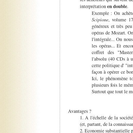
en double
interprétation
.
Exemple : On achèt
Scipione
, volume 17
généreux et très peu
opéras de Mozart. On 
l'intégrale... On nou
les opéras... Et enc
coffret des "Maste
l'absolu (40 CDs à u
cette politique d' "in
façon à opérer ce bon
Ici, le phénomène to
plusieurs fois le mêm
Surtout que tout le m
Avantages ?
1. A l'échelle de la société
(et, partant, de la connaissa
2. Economie substantielle p