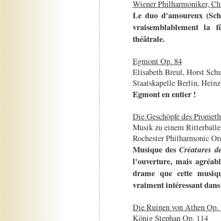
Wiener Philharmoniker, Ch
Le duo d'amoureux (Schn
vraisemblablement la fê
théâtrale.
Egmont Op. 84
Elisabeth Breul, Horst Sch
Staatskapelle Berlin, Hein
Egmont en entier !
Die Geschöpfe des Prometh
Musik zu einem Ritterball
Rochester Philharmonic Or
Musique des
Créatures d
l'ouverture, mais agréab
drame que cette musiqu
vraiment intéressant dans 
Die Ruinen von Athen Op.
König Stephan Op. 114