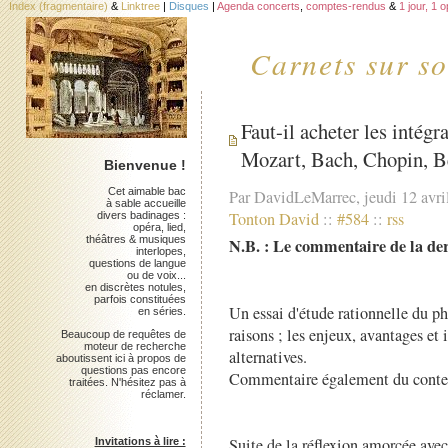
Index (fragmentaire)
&
Linktree
|
Disques
|
Agenda concerts
,
comptes-rendus
&
1 jour, 1 
Carnets sur so
Faut-il acheter les intégra
Mozart, Bach, Chopin, Be
Bienvenue !
Cet aimable bac
Par DavidLeMarrec, jeudi 12 avri
à sable accueille
Tonton David
::
#584
::
rss
divers badinages :
opéra, lied,
théâtres & musiques
N.B. : Le commentaire de la de
interlopes,
questions de langue
ou de voix...
en discrètes notules,
parfois constituées
Un essai d'étude rationnelle du p
en séries.
raisons ; les enjeux, avantages et 
Beaucoup de requêtes de
moteur de recherche
alternatives.
aboutissent ici à propos de
questions pas encore
Commentaire également du contenu
traitées. N'hésitez pas à
réclamer.
Suite de la réflexion amorcée ave
Invitations à lire :