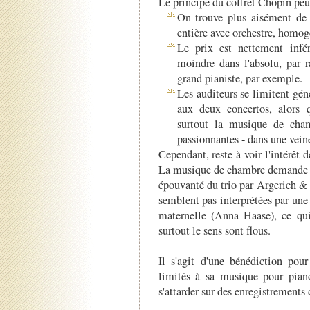
Le principe du coffret Chopin peut
On trouve plus aisément de b
entière avec orchestre, homog
Le prix est nettement infér
moindre dans l'absolu, par 
grand pianiste, par exemple.
Les auditeurs se limitent gé
aux deux concertos, alors q
surtout la musique de cham
passionnantes - dans une veine
Cependant, reste à voir l'intérêt de
La musique de chambre demande au
épouvanté du trio par Argerich & 
semblent pas interprétées par u
maternelle (Anna Haase), ce qui
surtout le sens sont flous.
Il s'agit d'une bénédiction pou
limités à sa musique pour piano
s'attarder sur des enregistrements 