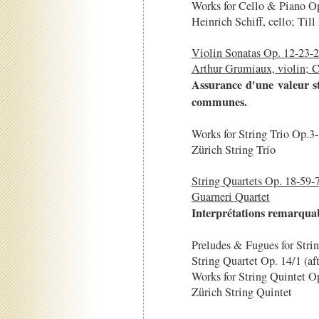
Works for Cello & Piano 
Heinrich Schiff, cello; Till
Violin Sonatas Op. 12-23-
Arthur Grumiaux, violin; C
Assurance d'une valeur st
communes.
Works for String Trio Op.3-
Zürich String Trio
String Quartets Op. 18-59
Guarneri Quartet
Interprétations remarquabl
Preludes & Fugues for Stri
String Quartet Op. 14/1 (af
Works for String Quintet O
Zürich String Quintet