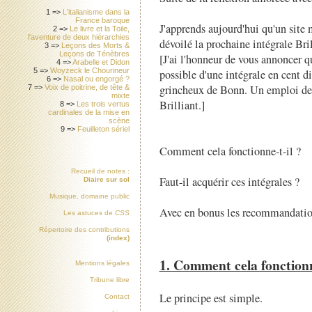
1 =>
L'italianisme dans la
France baroque
J'apprends aujourd'hui qu'un site m
2 =>
Le livre et la Toile,
l'aventure de deux hiérarchies
dévoilé la prochaine intégrale Bri
3 =>
Leçons des Morts &
Leçons de Ténèbres
[J'ai l'honneur de vous annoncer q
4 =>
Arabelle et Didon
5 =>
Woyzeck le Chourineur
possible d'une intégrale en cent d
6 =>
Nasal ou engorgé ?
grincheux de Bonn. Un emploi de 
7 =>
Voix de poitrine, de tête &
mixte
Brilliant.]
8 =>
Les trois vertus
cardinales de la mise en
scène
9 =>
Feuilleton sériel
Comment cela fonctionne-t-il ?
Recueil de notes :
Faut-il acquérir ces intégrales ?
Diaire sur sol
Musique, domaine public
Avec en bonus les recommandations 
Les astuces de
CSS
Répertoire des contributions
(index)
1. Comment cela fonctionn
Mentions légales
Tribune libre
Le principe est simple.
Contact