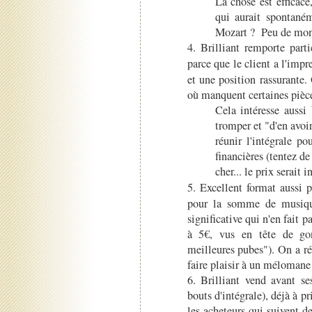
La chose est efficace
qui aurait spontan
Mozart ? Peu de mond
4. Brilliant remporte part
parce que le client a l'imp
et une position rassurante. 
où manquent certaines pièce
Cela intéresse aussi
tromper et "d'en avoi
réunir l'intégrale p
financières (tentez d
cher... le prix serait
5. Excellent format aussi 
pour la somme de musiqu
significative qui n'en fait 
à 5€, vus en tête de gon
meilleures pubes"). On a ré
faire plaisir à un méloman
6. Brilliant vend avant se
bouts d'intégrale), déjà à p
les acheteurs qui suivent d