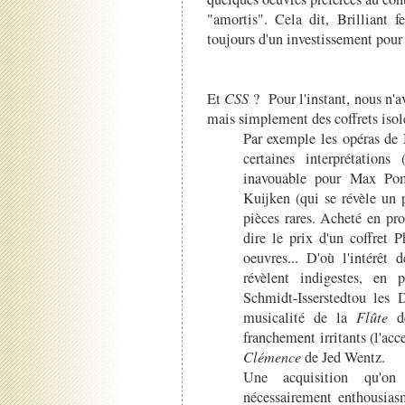
"amortis". Cela dit, Brilliant f
toujours d'un investissement pour s
Et
CSS
? Pour l'instant, nous n'a
mais simplement des coffrets isol
Par exemple les opéras de 
certaines interprétations
inavouable pour Max P
Kuijken (qui se révèle un p
pièces rares. Acheté en pr
dire le prix d'un coffret 
oeuvres... D'où l'intérêt 
révèlent indigestes, en pa
Schmidt-Isserstedtou les 
musicalité de la
Flûte
de
franchement irritants (l'acce
Clémence
de Jed Wentz.
Une acquisition qu'on
nécessairement enthousias