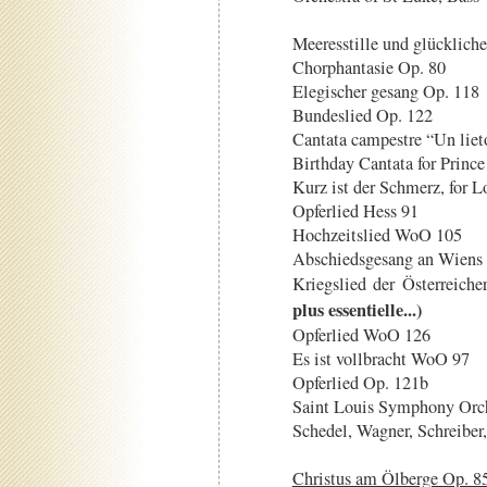
Meeresstille und glückliche
Chorphantasie Op. 80
Elegischer gesang Op. 118
Bundeslied Op. 122
Cantata campestre “Un lie
Birthday Cantata for Prin
Kurz ist der Schmerz, for 
Opferlied Hess 91
Hochzeitslied WoO 105
Abschiedsgesang an Wiens
Kriegslied der Österreic
plus essentielle...)
Opferlied WoO 126
Es ist vollbracht WoO 97
Opferlied Op. 121b
Saint Louis Symphony Orch
Schedel, Wagner, Schreiber
Christus am Ölberge Op. 8