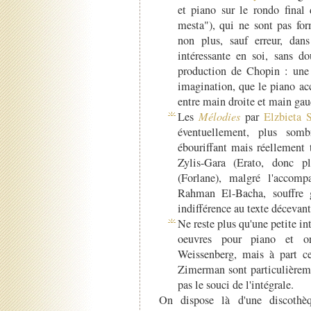
et piano sur le rondo final
mesta"), qui ne sont pas for
non plus, sauf erreur, dans 
intéressante en soi, sans d
production de Chopin : une s
imagination, que le piano ac
entre main droite et main gau
Les
Mélodies
par
Elzbieta 
éventuellement, plus som
ébouriffant mais réellement 
Zylis-Gara (Erato, donc pl
(Forlane), malgré l'accom
Rahman El-Bacha, souffre 
indifférence au texte décevant
Ne reste plus qu'une petite in
oeuvres pour piano et or
Weissenberg, mais à part ce
Zimerman sont particulièreme
pas le souci de l'intégrale.
On dispose là d'une discothè