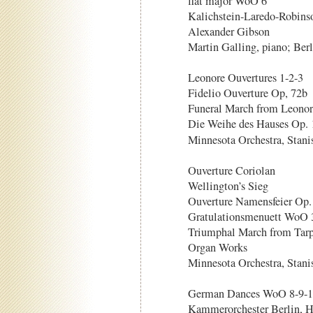
flat major WoO 6
Kalichstein-Laredo-Robins
Alexander Gibson
Martin Galling, piano; Ber
Leonore Ouvertures 1-2-3
Fidelio Ouverture Op, 72b
Funeral March from Leono
Die Weihe des Hauses Op. 
Minnesota Orchestra, Stani
Ouverture Coriolan
Wellington’s Sieg
Ouverture Namensfeier Op.
Gratulationsmenuett WoO 
Triumphal March from Tar
Organ Works
Minnesota Orchestra, Stan
German Dances WoO 8-9-1
Kammerorchester Berlin, 