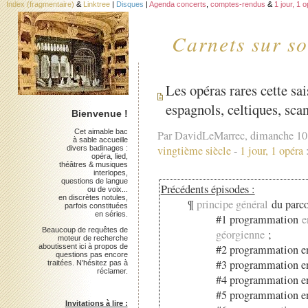
Index (fragmentaire)
&
Linktree
|
Disques
|
Agenda concerts
,
comptes-rendus
&
1 jour, 1 
Carnets sur so
Les opéras rares cette sa
espagnols, celtiques, sca
Bienvenue !
Cet aimable bac
Par DavidLeMarrec, dimanche 10
à sable accueille
vingtième siècle
-
1 jour, 1 opéra
divers badinages :
opéra, lied,
théâtres & musiques
interlopes,
questions de langue
Précédents épisodes :
ou de voix...
en discrètes notules,
¶
principe général
du parco
parfois constituées
en séries.
#1 programmation
e
Beaucoup de requêtes de
géorgienne
;
moteur de recherche
aboutissent ici à propos de
#2 programmation e
questions pas encore
#3 programmation e
traitées. N'hésitez pas à
réclamer.
#4 programmation e
#5 programmation e
Invitations à lire :