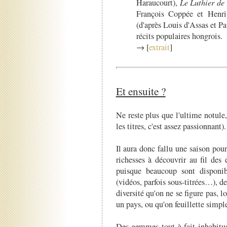
Haraucourt),
Le Luthier d
François Coppée et Henri 
(d'après Louis d'Assas et Pa
récits populaires hongrois.
→ [
extrait
]
Et ensuite ?
Ne reste plus que l'ultime notule
les titres, c'est assez passionnant).
Il aura donc fallu une saison pou
richesses à découvrir au fil de
puisque beaucoup sont disponi
(vidéos, parfois sous-titrées…), d
diversité qu'on ne se figure pas, 
un pays, ou qu'on feuillette sim
Des gemmes tout à fait inhabitue