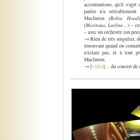
accentuations, qu'il s'agit
parlée n'a véritablemen
Macfarren (
Robin Hood
(
Maritana
,
Lurline
…) – ces
– avec un orchestre (un peu)
→ Rien de très singulier, d
émouvant quand on connaît l
n'éclate pas, et à tout p
Macfarren.
→ [
vidéo
]… du concert de c