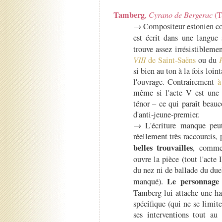
Tamberg
,
Cyrano de Bergerac
(T
→ Compositeur estonien co
est écrit dans une langue
trouve assez irrésistiblem
VIII
de Saint-Saëns
ou du
si bien au ton à la fois loin
l'ouvrage. Contrairement
à
même si l'acte V est une 
ténor – ce qui paraît beau
d'anti-jeune-premier.
→ L'écriture manque peut-
réellement très raccourcis, 
belles trouvailles
, comme 
ouvre la pièce (tout l'acte
du nez ni de ballade du duel
Le personnag
manqué).
Tamberg lui attache une ha
spécifique (qui ne se limit
ses interventions tout au