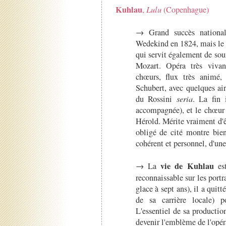
Kuhlau
,
Lulu
(Copenhague)
→ Grand succès national
Wedekind en 1824, mais le 
qui servit également de sou
Mozart. Opéra très vivan
chœurs, flux très animé
Schubert, avec quelques ai
du Rossini
seria
. La fin
accompagnée), et le chœur 
Hérold. Mérite vraiment d'ê
obligé de cité montre bien
cohérent et personnel, d'une
vie de Kuhlau
→ La
est
reconnaissable sur les portr
glace à sept ans), il a qui
de sa carrière locale) p
L'essentiel de sa productio
devenir l'emblème de l'opéra