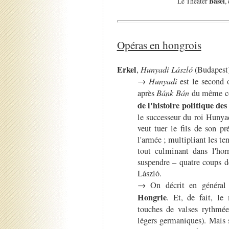
Basel
Le Theater
,
Opéras en hongrois
Erkel
,
Hunyadi László
(Budapest
→
Hunyadi
est le second 
après
Bánk Bán
du même co
de l'histoire politique des
le successeur du roi Hunyad
veut tuer le fils de son pr
l'armée ; multipliant les te
tout culminant dans l'hor
suspendre – quatre coups d
László.
→ On décrit en général 
Hongrie
. Et, de fait, le
touches de valses rythmée
légers germaniques). Mais