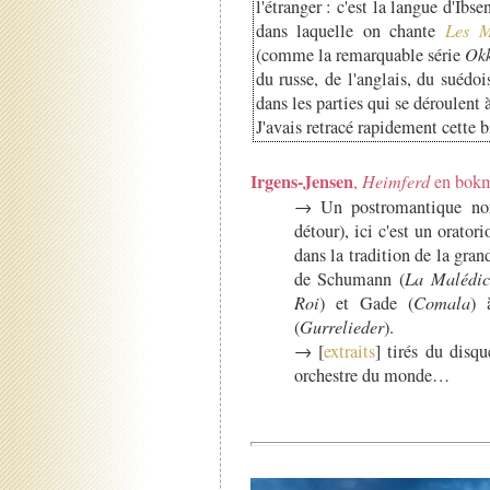
l'étranger : c'est la langue d'Ibs
dans laquelle on chante
Les M
(comme la remarquable série
Okk
du russe, de l'anglais, du sué
dans les parties qui se déroulent 
J'avais retracé rapidement cette b
Irgens-Jensen
,
Heimferd
en bokm
→ Un postromantique nor
détour), ici c'est un orator
dans la tradition de la gra
de Schumann (
La Malédic
Roi
) et Gade (
Comala
) 
(
Gurrelieder
).
→ [
extraits
] tirés du disq
orchestre du monde…