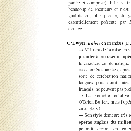
parlée et comprise). Elle est i
beaucoup de locuteurs et n'est 
gaulois ou, plus proche, du ga
essentiellement présente par
donnée.
O'Dwyer
,
Eithne
en irlandais (D
→ Militant de la mise en va
premier
opé
à proposer un
le caractère emblématique 
ces dernières années, aprè
sorte de célébration nati
langues plus dominantes
français, ne peuvent pas pl
→ La première tentative
O'Brien Butler), mais l'opé
en anglais !
style
→ Son
demeure très 
opéras anglais du milie
pourrait croire, en ent