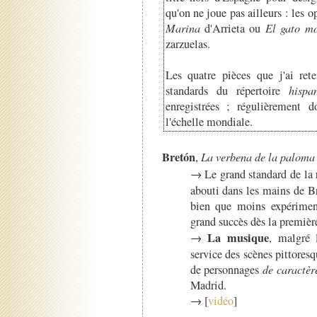
qu'on ne joue pas ailleurs : les 
Marina
d'Arrieta ou
El gato mo
zarzuelas.
Les quatre pièces que j'ai ret
standards du répertoire
hispa
enregistrées ; régulièrement 
l'échelle mondiale.
Bretón
,
La verbena de la paloma
→ Le grand standard de la
abouti dans les mains de Bre
bien que moins expériment
grand succès dès la premièr
La musique
→
, malgré 
service des scènes pittores
de personnages
de caractèr
Madrid.
→ [
vidéo
]