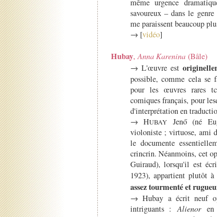
même urgence dramatique
savoureux – dans le genre 
me paraissent beaucoup plus
→ [
vidéo
]
Hubay
,
Anna Karenina
(Bâle)
originell
→ L'œuvre est
possible, comme cela se f
pour les œuvres rares tc
comiques français, pour lesq
d'interprétation en traducti
→ H
Jenő (né Eu
UBAY
violoniste ; virtuose, ami
le documente essentiell
crincrin. Néanmoins, cet o
Guiraud), lorsqu'il est éc
1923), appartient plutôt à
assez tourmenté et rugueu
→ Hubay a écrit neuf opé
intriguants :
Alienor
en