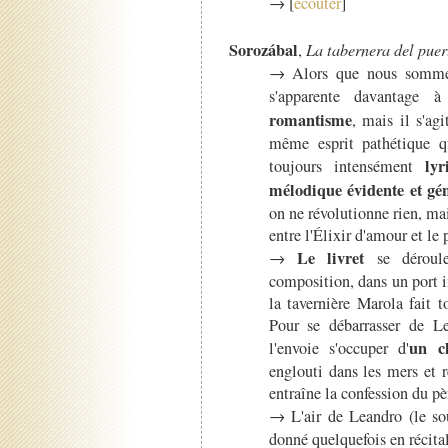
→ [
écouter
]
Sorozábal
,
La tabernera del puer
→ Alors que nous sommes
s'apparente davantage
romantisme
, mais il s'ag
même esprit pathétique q
ly
toujours intensément
mélodique évidente et gé
on ne révolutionne rien, mai
entre l'Élixir d'amour et l
Le livret
→
se déroule
composition, dans un port 
la tavernière Marola fait t
Pour se débarrasser de Le
un
c
l'envoie s'occuper d'
englouti dans les mers et 
entraîne la confession du pèr
→ L'air de Leandro (le so
donné quelquefois en récital