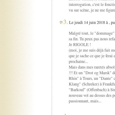
interrogation, c'est le fonc
vu sur scène, je ne me figur
3.
Le jeudi 14 juin 2018 à , p
Malgré tout, le "dommage" de
sa fin. Tu peux pas nous ref
Je RIGOLE !
(moi, je me suis déjà fait 
que je sache ce que je ferai 
prochaine...
Mais dans mes raretés absol
!!! Et un "Drot og Marsk" 
Rhin" à Tours, un "Dante" 
Klang" (Schreker) à Frankfu
"Barkouf" (Offenbach) à Stra
nouveau vol au dessus des p
passionnant, mais...