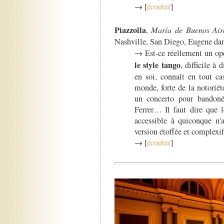
→ [
écouter
]
Piazzolla
,
María de Buenos Air
Nashville, San Diego, Eugene dan
→ Est-ce réellement un op
le style tango
, difficile à 
en soi, connaît en tout ca
monde, forte de la notorié
un concerto pour bandonéo
Ferrer… Il faut dire que l
accessible à quiconque n'
version étoffée et complexif
→ [
écouter
]