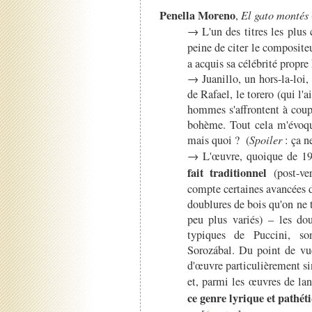
Penella Moreno
,
El gato montés
→ L'un des titres les plus 
peine de citer le compositeu
a acquis sa célébrité propre
→ Juanillo, un hors-la-loi,
de Rafael, le torero (qui l
hommes s'affrontent à coup 
bohème. Tout cela m'évoqu
mais quoi ? (
Spoiler
: ça ne
→ L'œuvre, quoique de 191
fait traditionnel
(post-ve
compte certaines avancées de
doublures de bois qu'on ne
peu plus variés) – les dou
typiques de Puccini, s
Sorozábal. Du point de vue
d'œuvre particulièrement si
et, parmi les œuvres de lan
ce genre lyrique et pathét