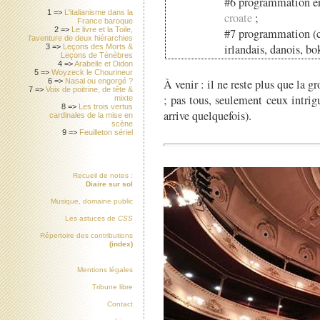
#6 programmation e
1 =>
L'italianisme dans la
croate
;
France baroque
2 =>
Le livre et la Toile,
#7 programmation (ci
l'aventure de deux hiérarchies
irlandais, danois, bo
3 =>
Leçons des Morts &
Leçons de Ténèbres
4 =>
Arabelle et Didon
5 =>
Woyzeck le Chourineur
À venir :
il ne reste plus que la gr
6 =>
Nasal ou engorgé ?
7 =>
Voix de poitrine, de tête &
; pas tous, seulement ceux intr
mixte
8 =>
Les trois vertus
arrive quelquefois).
cardinales de la mise en
scène
9 =>
Feuilleton sériel
Recueil de notes :
Diaire sur sol
Musique, domaine public
Les astuces de
CSS
Répertoire des contributions
(index)
Mentions légales
Tribune libre
Contact