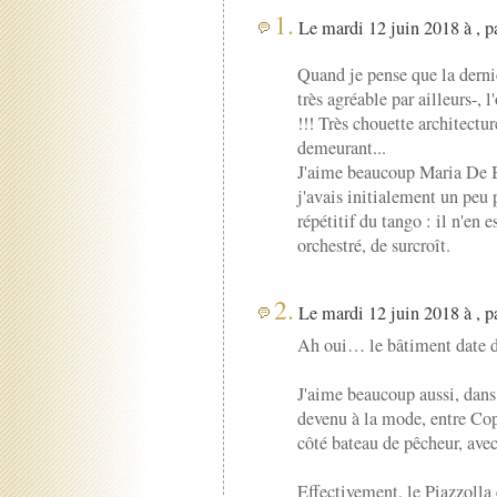
1.
Le mardi 12 juin 2018 à , p
Quand je pense que la derniè
très agréable par ailleurs-, 
!!! Très chouette architectur
demeurant...
J'aime beaucoup Maria De B
j'avais initialement un peu p
répétitif du tango : il n'en es
orchestré, de surcroît.
2.
Le mardi 12 juin 2018 à , p
Ah oui… le bâtiment date d
J'aime beaucoup aussi, dans
devenu à la mode, entre C
côté bateau de pêcheur, ave
Effectivement, le Piazzolla