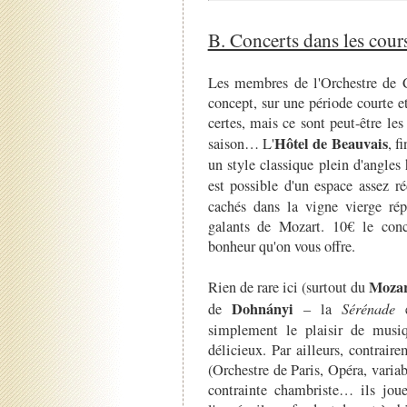
B. Concerts dans les cour
Les membres de l'Orchestre de C
concept, sur une période courte e
certes, mais ce sont peut-être le
Hôtel de Beauvais
saison… L'
, f
un style classique plein d'angles
est possible d'un espace assez réd
cachés dans la vigne vierge rép
galants de Mozart. 10€ le conc
bonheur qu'on vous offre.
Mozar
Rien de rare ici (surtout du
Dohnányi
de
– la
Sérénade
simplement le plaisir de musiq
délicieux. Par ailleurs, contrair
(Orchestre de Paris, Opéra, varia
contrainte chambriste… ils jouen