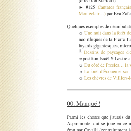
(direction Mariotti).
► #125
Cantates françai
Montéclair…)
par Eva Zaïc
Quelques exemples de déambulatio
☼
Une nuit dans la forêt d
néolithiques de la Pierre T
fayards gigantesques, microc
╩
Dessins de paysages d
exposition Israël Silvestre 
☼
Du côté de Presles… la vi
☼
La forêt d'Écouen et son 
☼
Les chèvres de Villiers-
00. Manqué !
Parmi les choses que j'aurais dû
Aspromonte, qui se joue en ce
ému par Cavalli (contrairement 