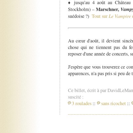
♦ jusqu'au 4 août au Château 
Marschner,
Vamp
Stockholm) –
suédoise ?)
Tout sur
Le Vampire
d
Au cœur d'août, il devient sinc
chose qui ne tiennent pas du fes
reposer d'une année de concerts, s
J'espère que vous trouverez ce co
apparences, n'a pas pris si peu de 
Ce billet, écrit à par DavidLeMar
suscité :
3 roulades
::
sans ricochet
::