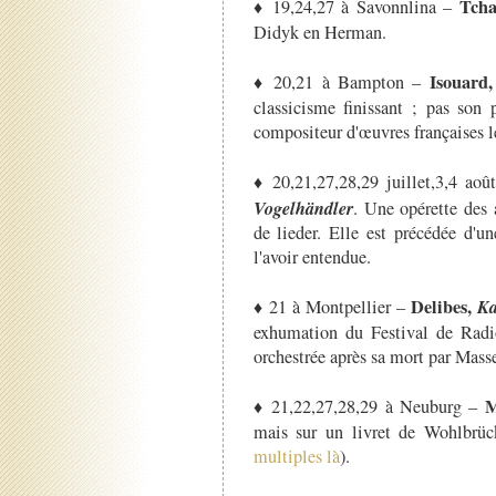
Tcha
♦ 19,24,27 à Savonnlina –
Didyk en Herman.
Isouard
♦ 20,21 à Bampton –
classicisme finissant ; pas son 
compositeur d'œuvres françaises l
♦ 20,21,27,28,29 juillet,3,4 ao
Vogelhändler
. Une opérette des
de lieder. Elle est précédée d'u
l'avoir entendue.
Delibes,
Ka
♦ 21 à Montpellier –
exhumation du Festival de Radio
orchestrée après sa mort par Mass
M
♦ 21,22,27,28,29 à Neuburg –
mais sur un livret de Wohlbrück
multiples là
).