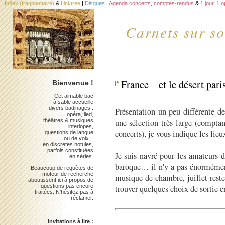
Index (fragmentaire)
&
Linktree
|
Disques
|
Agenda concerts
,
comptes-rendus
&
1 jour, 1 
Carnets sur so
France – et le désert pari
Bienvenue !
Cet aimable bac
à sable accueille
divers badinages :
Présentation un peu différente d
opéra, lied,
théâtres & musiques
une sélection très large (compta
interlopes,
concerts), je vous indique les lieu
questions de langue
ou de voix...
en discrètes notules,
parfois constituées
Je suis navré pour les amateurs 
en séries.
baroque… il n'y a pas énormément
Beaucoup de requêtes de
moteur de recherche
musique de chambre, juillet reste
aboutissent ici à propos de
questions pas encore
trouver quelques choix de sortie e
traitées. N'hésitez pas à
réclamer.
Invitations à lire :