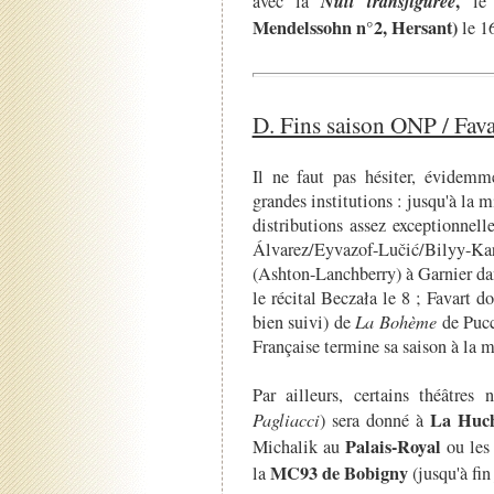
Nuit transfigurée
,
avec la
le 
Mendelssohn n°2, Hersant)
le 1
D. Fins saison ONP / Fava
Il ne faut pas hésiter, évidemm
grandes institutions : jusqu'à la m
distributions assez exceptionnel
Álvarez/Eyvazof-Lučić/Bilyy-Kar
(Ashton-Lanchberry) à Garnier da
le récital Beczała le 8 ; Favart do
bien suivi) de
La Bohème
de Pucc
Française termine sa saison à la 
Par ailleurs, certains théâtres
La Huch
Pagliacci
) sera donné à
Palais-Royal
Michalik au
ou les 
MC93 de Bobigny
la
(jusqu'à fin