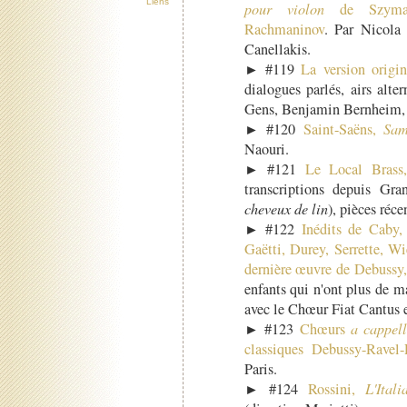
Liens
pour violon
de Szyman
Rachmaninov
. Par Nicola 
Canellakis.
► #119
La version origin
dialogues parlés, airs alte
Gens, Benjamin Bernheim, 
► #120
Saint-Saëns,
Sam
Naouri.
► #121
Le Local Brass,
transcriptions depuis Gra
cheveux de lin
), pièces réc
► #122
Inédits de Caby,
Gaëtti, Durey, Serrette, Wié
dernière œuvre de Debussy, 
enfants qui n'ont plus de 
avec le Chœur Fiat Cantus 
► #123
Chœurs
a cappel
classiques Debussy-Ravel-
Paris.
► #124
Rossini,
L'Ital