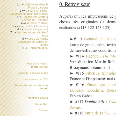
0. Rétroviseur
1 =>
L'italianisme dans la
France baroque
2 =>
Le livre et la Toile,
l'aventure de deux hiérarchies
Auparavant, les impressions de 
3 =>
Leçons des Morts &
Leçons de Ténèbres
choses très originales (la dern
4 =>
Arabelle et Didon
exaltantes (#113-122-123-125).
5 =>
Woyzeck le Chourineur
6 =>
Nasal ou engorgé ?
7 =>
Voix de poitrine, de tête &
mixte
►#113
Gounod,
La Nonne
8 =>
Les trois vertus
cardinales de la mise en
forme de grand opéra, revien
scène
9 =>
Feuilleton sériel
de merveilleuses conditions
► #114
Haendel,
The Me
hoc
, direction Martin Rob
Recueil de notes :
Brooymans notamment)
Diaire sur sol
► #115
Sibelius, Sympho
Musique, domaine public
France et l'impétueux mais
Les astuces de
CSS
► #116
Pièces symphoniq
Répertoire des contributions
(index)
Debussy, Koechlin, Rouss
Fabien Gabel.
Mentions légales
► #117
Double bill
:
Trou
Tribune libre
Zavaro
.
Contact
► #118
Suite de la
Femme