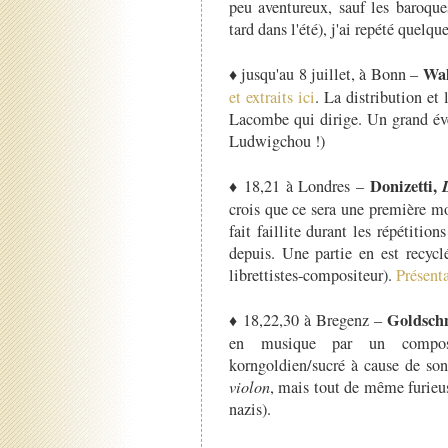
peu aventureux, sauf les baroque
tard dans l'été), j'ai repété quelque
Wal
♦ jusqu'au 8 juillet, à Bonn –
et extraits ici
. La distribution et
Lacombe qui dirige. Un grand évé
Ludwigchou !)
Donizetti,
♦ 18,21 à Londres –
crois que ce sera une première m
fait faillite durant les répétition
depuis. Une partie en est recyc
librettistes-compositeur).
Présenta
Goldsch
♦ 18,22,30 à Bregenz –
en musique par un composi
korngoldien/sucré à cause de son
violon
, mais tout de même furieu
nazis).