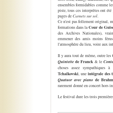
ensembles formidables comme les 
piste, tous ces interprètes ont été 
pages de
Carnets sur sol
.
Ce n'est pas follement original, ma
Cour de Guis
formations dans la
des Archives Nationales), vra
emmener des amis moins férus 
l'atmosphère du lieu, voire aux in
Il y aura tout de même, outre les
Quintette
de Franck
Conte
& le
choses assez sympathiques à
Tchaïkovski
intégrale des
, une
Quatuor
avec piano
de Brahm
rarement donné en concert hors i
Le festival dure les trois première