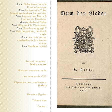
1 =>
L'italianisme dans la
France baroque
2 =>
Le livre et la Toile,
l'aventure de deux hiérarchies
3 =>
Leçons des Morts &
Leçons de Ténèbres
4 =>
Arabelle et Didon
5 =>
Woyzeck le Chourineur
6 =>
Nasal ou engorgé ?
7 =>
Voix de poitrine, de tête &
mixte
8 =>
Les trois vertus
cardinales de la mise en
scène
9 =>
Feuilleton sériel
Recueil de notes :
Diaire sur sol
Musique, domaine public
Les astuces de
CSS
Répertoire des contributions
(index)
Mentions légales
Tribune libre
Contact