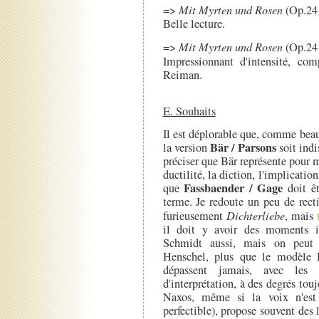
=>
Mit Myrten und Rosen
(Op.24 
Belle lecture.
=>
Mit Myrten und Rosen
(Op.24 
Impressionnant d'intensité, c
Reiman.
E. Souhaits
Il est déplorable que, comme beauc
Bär / Parsons
la version
soit indi
préciser que Bär représente pour m
ductilité, la diction, l'implication
Fassbaender / Gage
que
doit êt
terme. Je redoute un peu de rec
furieusement
Dichterliebe
, mais
il doit y avoir des moments in
Schmidt aussi, mais on peut 
Henschel, plus que le modèle 
dépassent jamais, avec les 
d'interprétation, à des degrés to
Naxos, même si la voix n'est 
perfectible), propose souvent des 