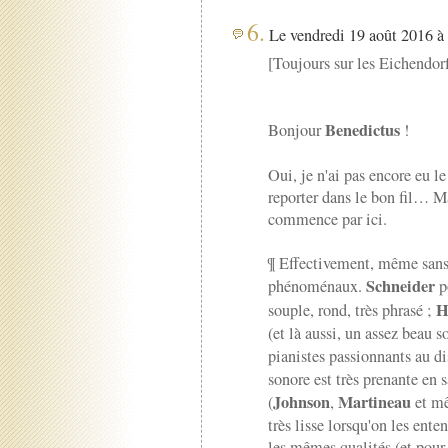
6.
Le vendredi 19 août 2016 à 
[Toujours sur les Eichendorf
Benedictus
Bonjour
!
Oui, je n'ai pas encore eu le
reporter dans le bon fil… M
commence par ici.
¶ Effectivement, même sans 
Schneider
phénoménaux.
p
H
souple, rond, très phrasé ;
(et là aussi, un assez beau s
pianistes passionnants au di
sonore est très prenante e
Johnson
Martineau
(
,
et m
très lisse lorsqu'on les ent
les mêmes qualités (et pour