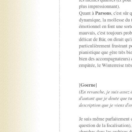
plus impressionnant).
Parsons
Quant à
, c'est sûr 
dynamique, la mollesse du t
émotionnel en font une sor
mauvais, c'est toujours prob
délicat de Bär, on dirait qu'i
particulièrement frustrant po
pianistique que gère très bi
bien des accompagnateurs) 
empâtée, le Winterreise trè
Goerne
[
]
(En revanche, je suis assez 
d'autant que je doute que t
description que je viens d'en
Je suis même parfaitement d'
question de la focalisation),
cherches dans les archives