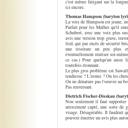
c'est même fatigant sur la longu
ici encore.
Thomas Hampson (baryton lyriq
La voix de Hampson est jeune, un 
Parfait pour les Malher qu'il en
Schubert, avec une voix plus su
avis une version trop grave, trave
lied, qui par excès de sécurité bri
une tessiture un peu plus exi
éventuellement réaliser soi-même 
ce cas.) Pour quelqu'un aussi f
toutefois étonnant.
Le plus gros problème est Sawalli
tendresse ? L'ironie ? On les cher
On ne dénature pas l'oeuvre au b
Pas renversant.
Dietrich Fischer-Dieskau (bary
Non seulement il faut supporter
atrocement capté, une sorte de g
visage. Désagréable. Il faudrait
pouvoir émettre un avis plus autori