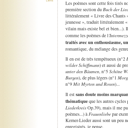
Liens
Les poèmes sont cette fois tirés no
première section du
Buch der Lie
littéralement « Livre des Chants »
jeunesse », traduit littéralement «
vilain mais existe bel et bien...). 
comme les poèmes de l
'Intermezz
traités avec un enthousiasme, u
romantique, du mélange des genr
Il en est de très tempêtueux (n°2
wilder Schiffmann
) et aussi de p
unter den Bäumen
, n°5
Schöne W
Burgen
), de plus légers (n°1
Morge
n°9
Mit Myrten und Rosen
)...
sans doute moins marquan
Il est
thématique
que les autres cycles 
Liederkreis
Op.39), mais il me para
poèmes...) à
Frauenliebe
par exem
Kerner-Lieder aussi sont un peu né
enregistrés, je pense.