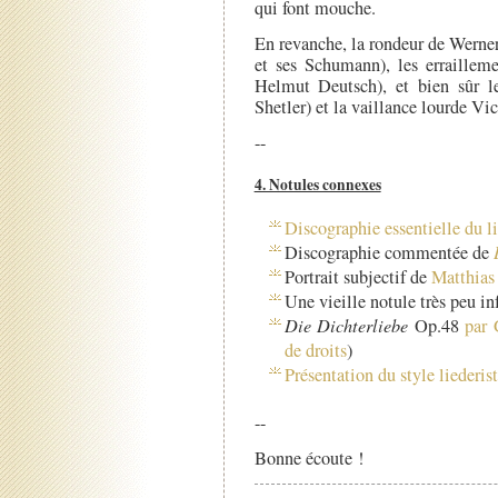
qui font mouche.
En revanche, la rondeur de Werne
et ses Schumann), les erraille
Helmut Deutsch), et bien sûr l
Shetler) et la vaillance lourde V
--
4. Notules connexes
Discographie essentielle du l
Discographie commentée de
Portrait subjectif de
Matthias
Une vieille notule très peu i
Die Dichterliebe
Op.48
par 
de droits
)
Présentation du style liederi
--
Bonne écoute !