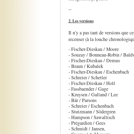
--
2. Les versions
Il n'y a pas tant de versions que ce
recenser (à la louche chronologiqu
- Fischer-Dieskau / Moore
- Souzay / Bonneau-Robin / Bald
- Fischer-Dieskau / Demus
- Braun / Kubalek
- Fischer-Dieskau / Eschenbach
- Schreier / Schetler
- Fischer-Dieskau / Holl
- Fassbaender / Gage
- Kruysen / Galland / Lee
- Bär / Parsons
- Schreier / Eschenbach
- Stutzmann / Södergren
- Hampson / Sawallisch
- Prégardien / Gees
- Schmidt / Jansen,