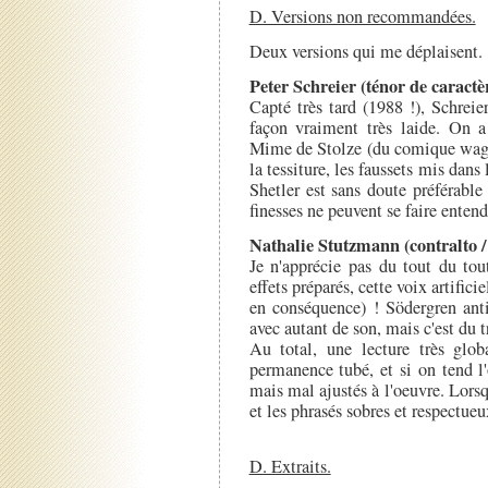
D. Versions non recommandées.
Deux versions qui me déplaisent.
Peter Schreier (ténor de caract
Capté très tard (1988 !), Schrei
façon vraiment très laide. On a 
Mime de Stolze (du comique wagnér
la tessiture, les faussets mis dans 
Shetler est sans doute préférable
finesses ne peuvent se faire entendr
Nathalie Stutzmann (contralto 
Je n'apprécie pas du tout du tou
effets préparés, cette voix artific
en conséquence) ! Södergren an
avec autant de son, mais c'est du 
Au total, une lecture très glo
permanence tubé, et si on tend l'
mais mal ajustés à l'oeuvre. Lors
et les phrasés sobres et respectueu
D. Extraits.