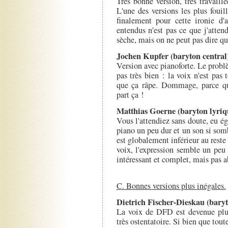
Très bonne version, très travail
L'une des versions les plus fouil
finalement pour cette ironie d'
entendus n'est pas ce que j'attend
sèche, mais on ne peut pas dire qu
Jochen Kupfer (baryton central
Version avec pianoforte. Le probl
pas très bien : la voix n'est pas
que ça râpe. Dommage, parce que
part ça !
Matthias Goerne (baryton lyriq
Vous l'attendiez sans doute, eu é
piano un peu dur et un son si som
est globalement inférieur au reste
voix, l'expression semble un peu 
intéressant et complet, mais pas 
C. Bonnes versions plus inégales.
Dietrich Fischer-Dieskau (baryt
La voix de DFD est devenue plus 
très ostentatoire. Si bien que tout