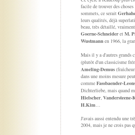
facile de trouver des chose
Gerhah
sommets, ce serait
leurs qualités, déjà superlat
beau, très détaillé, vraim
Goerne-Schneider
M. P
et
Wustmann
en 1966, la gran
Mais il y a d'autres grands
(plutôt d'un classicisme fré
Ameling-Demus
(fraîcheu
dans une moins mesure peut-ê
Fassbaender-Leon
comme
Dichterliebe, mais quand 
Hielscher
Vandersteene-
,
H.Kim
…
J'avais aussi entendu une t
2004, mais je ne crois pas q