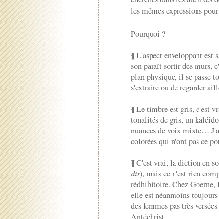
les mêmes expressions pour l
Pourquoi ?
¶ L'aspect enveloppant est s
son paraît sortir des murs, c
plan physique, il se passe t
s'extraire ou de regarder aill
¶ Le timbre est gris, c'est vr
tonalités de gris, un kaléi
nuances de voix mixte… J'ai
colorées qui n'ont pas ce p
¶ C'est vrai, la diction en so
dit
), mais ce n'est rien com
rédhibitoire. Chez Goerne, l
elle est néanmoins toujours p
des femmes pas très versées
Antéchrist.