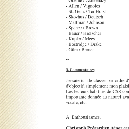
- Goerne / Ashkenazy
- Allen / Vignoles
- St. Genz / Ter Horst
- Skovhus / Deutsch
- Maltman / Johnson
- Spence / Brown
- Bauer / Hielscher
- Kupfer / Mees
- Bostridge / Drake
- Güra / Berner
--
3. Commentaires
J'essaie ici de classer par ordre d
d'objectif, simplement mon plaisi
Les lecteurs habitués de CSS con
importante donnée au naturel avan
vocale, etc.
A. Enthousiasmes.
Christoph Prégardien (ténor ce