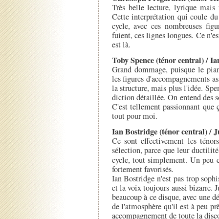
Très belle lecture, lyrique mais 
Cette interprétation qui coule du
cycle, avec ces nombreuses fig
fuient, ces lignes longues. Ce n'e
est là.
Toby Spence (ténor central) / I
Grand dommage, puisque le piani
les figures d'accompagnements as
la structure, mais plus l'idée. Sp
diction détaillée. On entend des s
C'est tellement passionnant que ç
tout pour moi.
Ian Bostridge (ténor central) / 
Ce sont effectivement les téno
sélection, parce que leur ductilit
cycle, tout simplement. Un peu
fortement favorisés.
Ian Bostridge n'est pas trop sophis
et la voix toujours aussi bizarre.
beaucoup à ce disque, avec une dél
de l'atmosphère qu'il est à peu prè
accompagnement de toute la discog