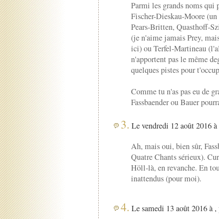
Parmi les grands noms qui po
Fischer-Dieskau-Moore (un pe
Pears-Britten, Quasthoff-Sz
(je n'aime jamais Prey, mais
ici) ou Terfel-Martineau (l'
n'apportent pas le même degr
quelques pistes pour t'occup
Comme tu n'as pas eu de gra
Fassbaender ou Bauer pourra
3.
Le vendredi 12 août 2016 à 
Ah, mais oui, bien sûr, Fass
Quatre Chants sérieux). Curi
Höll-là, en revanche. En tou
inattendus (pour moi).
4.
Le samedi 13 août 2016 à ,