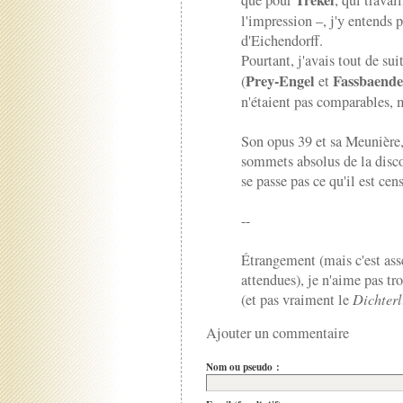
Trekel
que pour
, qui travai
l'impression –, j'y entends 
d'Eichendorff.
Pourtant, j'avais tout de su
Prey-Engel
Fassbaende
(
et
n'étaient pas comparables,
Son opus 39 et sa Meunière,
sommets absolus de la disc
se passe pas ce qu'il est cen
--
Étrangement (mais c'est asse
attendues), je n'aime pas tr
(et pas vraiment le
Dichterl
Ajouter un commentaire
Nom ou pseudo :