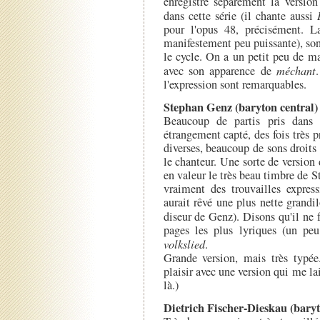
enregistré séparément la versio
dans cette série (il chante aussi
pour l'opus 48, précisément. L
manifestement peu puissante), so
le cycle. On a un petit peu de mal
avec son apparence de
méchant
l'expression sont remarquables.
Stephan Genz (baryton central)
Beaucoup de partis pris dans c
étrangement capté, des fois très pr
diverses, beaucoup de sons droits 
le chanteur. Une sorte de version 
en valeur le très beau timbre de S
vraiment des trouvailles expres
aurait rêvé une plus nette grandi
diseur de Genz). Disons qu'il ne 
pages les plus lyriques (un peu
volkslied
.
Grande version, mais très typée
plaisir avec une version qui me la
là.)
Dietrich Fischer-Dieskau (bary