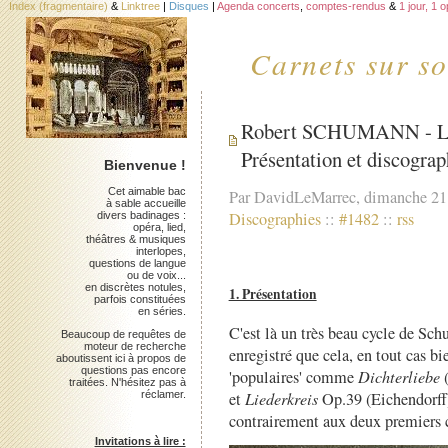
Index (fragmentaire)
&
Linktree
|
Disques
|
Agenda concerts
,
comptes-rendus
&
1 jour, 1 
Carnets sur so
Robert SCHUMANN - Lie
Présentation et discograp
Bienvenue !
Cet aimable bac
Par DavidLeMarrec, dimanche 21 
à sable accueille
Discographies
::
#1482
::
rss
divers badinages :
opéra, lied,
théâtres & musiques
interlopes,
questions de langue
ou de voix...
en discrètes notules,
1. Présentation
parfois constituées
en séries.
C'est là un très beau cycle de Sch
Beaucoup de requêtes de
moteur de recherche
enregistré que cela, en tout cas b
aboutissent ici à propos de
questions pas encore
'populaires' comme
Dichterliebe
(
traitées. N'hésitez pas à
et
Liederkreis
Op.39 (Eichendorff)
réclamer.
contrairement aux deux premiers ci
Invitations à lire :