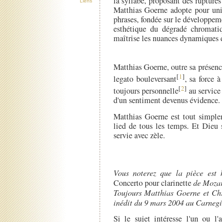
la syllabe, proposant des ruptures
Liens
Matthias Goerne adopte pour unit
phrases, fondée sur le développe
esthétique du dégradé chromatiq
maîtrise les nuances dynamiques d
Matthias Goerne, outre sa présenc
[
1
]
legato bouleversant
, sa force à
[
2
]
toujours personnelle
au service 
d'un sentiment devenus évidence.
Matthias Goerne est tout simplem
lied de tous les temps. Et Dieu 
servie avec zèle.
Vous noterez que la pièce est
Concerto pour clarinette
de Mozart
Toujours Matthias Goerne et Ch
inédit du 9 mars 2004 au Carnegi
Si le sujet intéresse l'un ou l