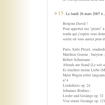
15.
Le lundi 26 mars 2007 à ,
Bonjour David !
Pour apporter ma "pierre" à 
rendu qui j'espère vous don
soirée où vous auriez peut-êt
Paris, Salle Pleyel, vendre
Matthias Goerne : baryton 
Robert Schumann :
Abends am Stand (Le soir au
Es leuchtet meine Liebe (M
Mein Wagen rollet langsam 
n°4
Liederkreis op. 24
Johannes Brahms :
Lieder und Gesänge op. 32
Vier ernste Gesänge op. 12