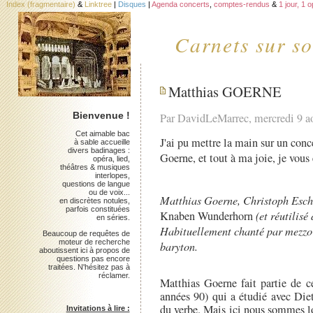
Index (fragmentaire)
&
Linktree
|
Disques
|
Agenda concerts
,
comptes-rendus
&
1 jour, 1 
Carnets sur so
Matthias GOERNE
Bienvenue !
Par DavidLeMarrec, mercredi 9 a
Cet aimable bac
J'ai pu mettre la main sur un con
à sable accueille
divers badinages :
Goerne, et tout à ma joie, je vous 
opéra, lied,
théâtres & musiques
interlopes,
questions de langue
ou de voix...
Matthias Goerne, Christoph Esch
en discrètes notules,
parfois constituées
Knaben Wunderhorn
(et réutilisé
en séries.
Habituellement chanté par mezzo-
Beaucoup de requêtes de
moteur de recherche
baryton.
aboutissent ici à propos de
questions pas encore
traitées. N'hésitez pas à
réclamer.
Matthias Goerne fait partie de c
années 90) qui a étudié avec Diet
du verbe. Mais ici nous sommes lo
Invitations à lire :