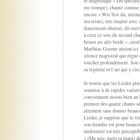
le magnifique « Du sprichst,
me trompe), chanté comme u
encore « Wie bist du, meine
ma reine), très inspiré avec
doucement obstiné, dit merv
à citer ce vers du second cha
besser ais alle beide », ext
Matthias Goerne atteint ici 
silence magistral qui règne 
toucher profondément. Son c
sa légèreté et l’air qui y cir
Je trouve que les Lieder plu
soumise à de rapides variat
conviennent moins bien au 
premier des quatre chants s
alternent sans donner beauc
Lieder, je suppose que le t
son étendue est pour beauco
uniformité est très percept
» (Ma mie, mets ta main) d