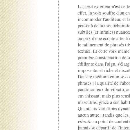
L'aspect extérieur n'est cer
effet, la voix souffre d'un 
incommoder l'auditeur, et la
penser à de la monochromie -
subtiles (et infinies) nuance
au prix d'une écoute attent
le raffinement de phrasés trè
textuel. Et cette voix même 
première considération de s
édifiante dans l'aigu, s'élar
imposante, et riche et discr
Dans le médium enfin se con
phrasés : la qualité de l'ab
parcimonieux du vibrato, au
envahissant, mais plus sens
masculins, grâce à son habil
Quant aux variations dynami
aucun autre : tandis que les
vibrato
au point de contenter
jamais se départir de l'inte