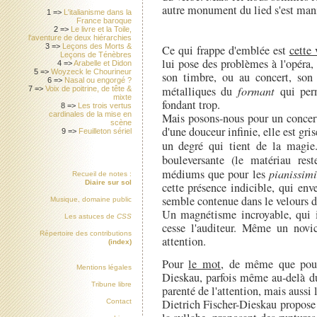
autre monument du lied s'est mani
1 =>
L'italianisme dans la
France baroque
2 =>
Le livre et la Toile,
l'aventure de deux hiérarchies
3 =>
Leçons des Morts &
Ce qui frappe d'emblée est
cette 
Leçons de Ténèbres
lui pose des problèmes à l'opéra, 
4 =>
Arabelle et Didon
5 =>
Woyzeck le Chourineur
son timbre, ou au concert, son
6 =>
Nasal ou engorgé ?
métalliques du
formant
qui perm
7 =>
Voix de poitrine, de tête &
mixte
fondant trop.
8 =>
Les trois vertus
cardinales de la mise en
Mais posons-nous pour un concert
scène
d'une douceur infinie, elle est gris
9 =>
Feuilleton sériel
un degré qui tient de la magie.
bouleversante (le matériau re
médiums que pour les
pianissim
Recueil de notes :
Diaire sur sol
cette présence indicible, qui env
semble contenue dans le velours d
Musique, domaine public
Un magnétisme incroyable, qui in
Les astuces de
CSS
cesse l'auditeur. Même un novic
Répertoire des contributions
attention.
(index)
Pour
le mot
, de même que pour
Mentions légales
Dieskau, parfois même au-delà du
Tribune libre
parenté de l'attention, mais aussi
Dietrich Fischer-Dieskau propose 
Contact