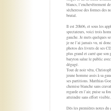
blancs, l’enchevêtrement de 
sècheresse des formes des no
brutal.
Il est 20h06, et sous les ap
spectateurs, voici trois hom
gauche. Je mets quelques se
je ne l’ai jamais vu, ni don
photos des livrets de ses C
plus grand et carré que son p
baryton salue le public avec 
dégagé.
Tout de noir vêtu, Christop
jeune homme assis à sa gauch
ses partitions. Matthias Go
chemise blanche sans cravate
regarde en l’air, puise sa f
atteindre sans effort visible.
Dès les premières notes du 