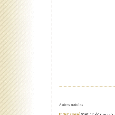
--
Autres notules
Index classé
(partiel) de
Carnets 