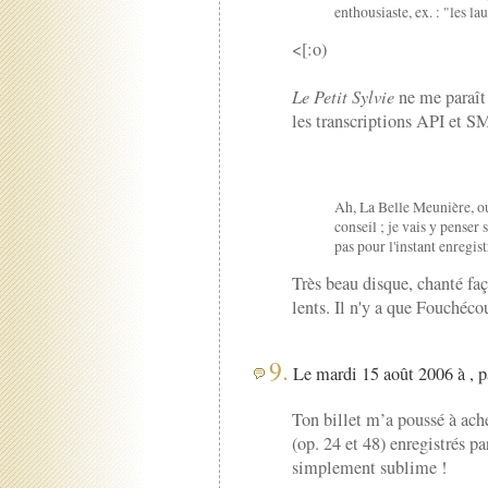
enthousiaste, ex. : "les l
<[:o)
Le Petit Sylvie
ne me paraît 
les transcriptions API et SMS
Ah, La Belle Meunière, ou
conseil ; je vais y penser
pas pour l'instant enregist
Très beau disque, chanté faç
lents. Il n'y a que Fouchéco
9.
Le mardi 15 août 2006 à , 
Ton billet m’a poussé à ache
(op. 24 et 48) enregistrés 
simplement sublime !