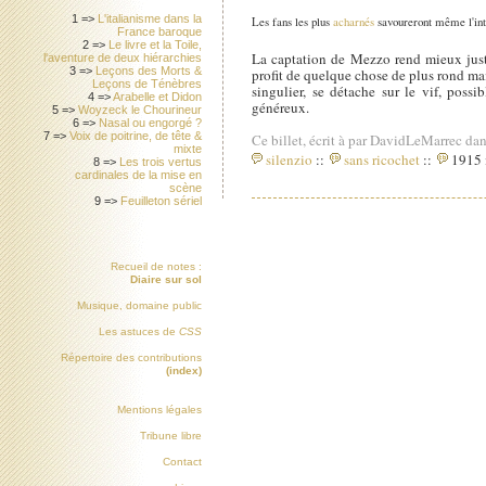
1 =>
L'italianisme dans la
Les fans les plus
acharnés
savoureront même l'inte
France baroque
2 =>
Le livre et la Toile,
La captation de Mezzo rend mieux justi
l'aventure de deux hiérarchies
3 =>
Leçons des Morts &
profit de quelque chose de plus rond m
Leçons de Ténèbres
singulier, se détache sur le vif, pos
4 =>
Arabelle et Didon
généreux.
5 =>
Woyzeck le Chourineur
6 =>
Nasal ou engorgé ?
7 =>
Voix de poitrine, de tête &
Ce billet, écrit à par DavidLeMarrec dan
mixte
silenzio
::
sans ricochet
::
1915 i
8 =>
Les trois vertus
cardinales de la mise en
scène
9 =>
Feuilleton sériel
Recueil de notes :
Diaire sur sol
Musique, domaine public
Les astuces de
CSS
Répertoire des contributions
(index)
Mentions légales
Tribune libre
Contact