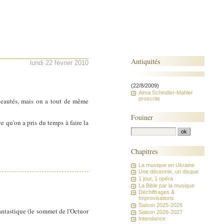
Antiquités
lundi 22 février 2010
(22/8/2009)
Alma Schindler-Mahler
proscrite
uveautés, mais on a tout de même
Fouiner
 qu'on a pris du temps à faire la
Chapitres
La musique en Ukraine
Une décennie, un disque
1 jour, 1 opéra
La Bible par la musique
Déchiffrages &
Improvisations
Saison 2025-2026
antastique (le sommet de l'Octuor
Saison 2026-2027
Intendance