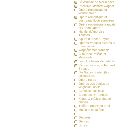
Le Vampire de Marschner
L'horrible Richard Wagner
Opéra romantique et
vériste italien
Opéra romantique et
postromantique européen
Opéra romantique français
et Grand Opéra
Hamlet d'Ambroise
Thomas
Sigurd d'Ernest Reyer
Opéras français d'après le
romantisme
Wagnérismes français
Autour de Pelléas et
Mélisande
Les plus beaux décadents
Vienne décade, et Richard
Strauss
Die Gezeichneten (les
stigmatisés)
Opéra russe
Opéras des écoles du
vingtième siècle
Comédie musicale
Chansons & Rondels
Kunqu & théâtre chanté
chinois
Théâtre (musical) grec
Musique de scène
_
Oeuvres
Genres
Livrets