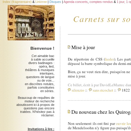
Index (fragmentaire)
&
Linktree
|
Disques
|
Agenda concerts
,
comptes-rendus
&
1 jour, 1 
Carnets sur so
Mise à jour
Bienvenue !
Cet aimable bac
Du répertoire de CSS (
lieder
). Les par
à sable accueille
dépassé la barre symbolique du demi-mil
divers badinages :
opéra, lied,
théâtres & musiques
Bien, ça ne veut rien dire, puisqu'on n
interlopes,
mise à jour.
questions de langue
ou de voix...
en discrètes notules,
Ce billet, écrit à par DavidLeMarrec dan
parfois constituées
silenzio
::
sans ricochet
::
1822 i
en séries.
Beaucoup de requêtes de
moteur de recherche
aboutissent ici à propos de
questions pas encore
Du nouveau chez les Quirog
traitées. N'hésitez pas à
réclamer.
Non seulement ils ont fini par
ouvrir leu
de Mendelssohn n'y figure pas puisqu'ils
Invitations à lire :