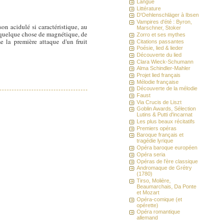
Langue
Littérature
D'Oehlenschläger à Ibsen
Vampires d'été : Byron,
n acidulé si caractéristique, au
Marschner, Stoker
 quelque chose de magnétique, de
Zorro et ses mythes
e la première attaque d'un fruit
Citations passantes
Poésie, lied & lieder
Découverte du lied
Clara Wieck-Schumann
Alma Schindler-Mahler
Projet lied français
Mélodie française
Découverte de la mélodie
Faust
Via Crucis de Liszt
Goblin Awards, Sélection
Lutins & Putti d'incarnat
Les plus beaux récitatifs
Premiers opéras
Baroque français et
tragédie lyrique
Opéra baroque européen
Opéra seria
Opéras de l'ère classique
Andromaque de Grétry
(1780)
Tirso, Molière,
Beaumarchais, Da Ponte
et Mozart
Opéra-comique (et
opérette)
Opéra romantique
allemand