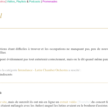
opéra
|
Vidéos
,
Playlists
&
Podcasts
|
Promenades
l
titions étant difficiles à trouver et les occupations ne manquant pas, peu de no
lier.
e peut évidemment pas tout entretenir correctement, mais on le dit quand même parce
s la catégorie
Intendance
-
Lutin Chamber Orchestra
a suscité :
ndiscrets
a
r site
, mais de surcroît ils ont mis en ligne un
extrait vidéo
du concert f
 étaient mélangés avec les Ardeo) auquel les lutins avaient eu le bonheur d'assister.