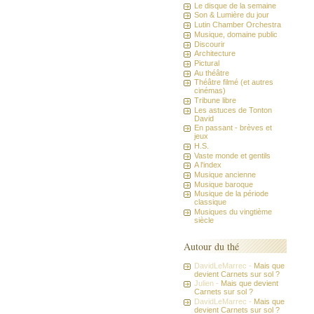
Le disque de la semaine
Son & Lumière du jour
Lutin Chamber Orchestra
Musique, domaine public
Discourir
Architecture
Pictural
Au théâtre
Théâtre filmé (et autres
cinémas)
Tribune libre
Les astuces de Tonton
David
En passant - brèves et
jeux
H.S.
Vaste monde et gentils
A l'index
Musique ancienne
Musique baroque
Musique de la période
classique
Musiques du vingtième
siècle
Autour du thé
DavidLeMarrec -
Mais que
devient Carnets sur sol ?
Julien -
Mais que devient
Carnets sur sol ?
DavidLeMarrec -
Mais que
devient Carnets sur sol ?