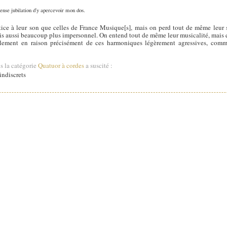
nse jubilation d'y apercevoir mon dos.
ce à leur son que celles de France Musique[s], mais on perd tout de même leur so
ais aussi beaucoup plus impersonnel. On entend tout de même leur musicalité, mais
siblement en raison précisément de ces harmoniques légèrement agressives, comm
s la catégorie
Quatuor à cordes
a suscité :
ndiscrets