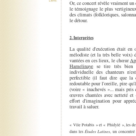
Liens
Or, ce concert révèle vraiment un e
le témoignage le plus vertigineux
des climats (folkloriques, salonna
le détour.
2. Interprètes
La qualité d'exécution était en 
mélodiste (et la très belle voix)
vantées en ces lieux, le chœur
Ap
Hamelinaye
se tire très bien 
individuelle des chanteurs n'es
perfectible (il faut dire que la
redoutable pour l'oreille, pire qu'
(voire « inachevés »... mais pris
œuvres chantées avec netteté et 
effort d'imagination pour appréc
travail à saluer.
« Vile Potabis » et « Phidylé », les d
Études Latines
dans les
, un concentré 