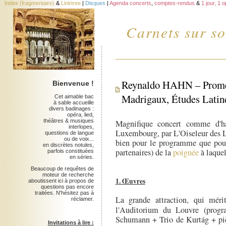
Index (fragmentaire)
&
Linktree
|
Disques
|
Agenda concerts
,
comptes-rendus
&
1 jour, 1 
Carnets sur so
Reynaldo HAHN – Promé
Bienvenue !
Madrigaux, Études Latine
Cet aimable bac
à sable accueille
divers badinages :
opéra, lied,
théâtres & musiques
Magnifique concert comme d'ha
interlopes,
Luxembourg, par L'Oiseleur des L
questions de langue
ou de voix...
bien pour le programme que pour 
en discrètes notules,
partenaires) de la
poignée
à laquell
parfois constituées
en séries.
Beaucoup de requêtes de
moteur de recherche
1. Œuvres
aboutissent ici à propos de
questions pas encore
traitées. N'hésitez pas à
La grande attraction, qui méri
réclamer.
l'Auditorium du Louvre (pro
Schumann + Trio de Kurtág + pièc
Invitations à lire :