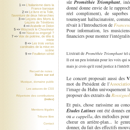
Prométhée Triomphant
sûr
, iné
1 =>
L'italianisme dans la
donné donne envie de le rapproch
France baroque
2 =>
Le livre et la Toile,
réel compliment), de superbes 
l'aventure de deux hiérarchies
tournoyant hallucinatoire, comme
3 =>
Leçons des Morts &
Leçons de Ténèbres
rêvait à l'Introduction de
Frances
4 =>
Arabelle et Didon
Pour information, les musicien
5 =>
Woyzeck le Chourineur
6 =>
Nasal ou engorgé ?
financiers pour monter l'intégralit
7 =>
Voix de poitrine, de tête &
mixte
8 =>
Les trois vertus
cardinales de la mise en
scène
Prométhée Triomphant
L'extrait de
tel 
9 =>
Feuilleton sériel
Il est un peu lointain pour les voix qui
mais je crois qu'il rend justice à l'intérê
Recueil de notes :
Diaire sur sol
V
Le concert proposait aussi des
Musique, domaine public
mot du Président de l'
Associatio
l'image du Hahn univoquement lé
Les astuces de
CSS
proposer des extraits du
Rossigno
Répertoire des contributions
(index)
Et puis, chose rarissime au conc
Études Latines
ont été donnés en
Mentions légales
ou
a cappella
, des mélodies pour 
Tribune libre
chœur en arrière-plan... le gen
Contact
donner, du fait des effectifs mouv