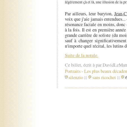
légèrement çà et là, une illusion de la pri
Par ailleurs, leur baryton,
Jean-C
voix que j'aie jamais entendues..
résonance faciale en moins, donc
à la fois. Il est en première ann
grande carrière de soliste (du mo
sauf à changer significativemen
n'importe quel récital, les lutins 
Suite de la notule.
Ce billet, écrit à par DavidLeMar
Portraits
-
Les plus beaux décaden
silenzio
::
sans ricochet
::
6