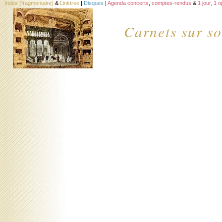
Index (fragmentaire)
&
Linktree
|
Disques
|
Agenda concerts
,
comptes-rendus
&
1 jour, 1 
Carnets sur so