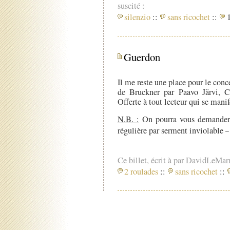
suscité :
silenzio
::
sans ricochet
::
1
Guerdon
Il me reste une place pour le con
de Bruckner par Paavo Järvi, 
Offerte à tout lecteur qui se manif
N.B. :
On pourra vous demander, l
régulière par serment inviolable
–
Ce billet, écrit à par DavidLeMar
2 roulades
::
sans ricochet
::