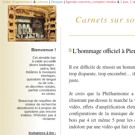
Index (fragmentaire)
&
Linktree
|
Disques
|
Agenda concerts
,
comptes-rendus
&
1 jour, 1 
Carnets sur so
L'hommage officiel à Pie
Bienvenue !
Cet aimable bac
à sable accueille
divers badinages :
Il est difficile de réussir un hom
opéra, lied,
théâtres & musiques
trop disparate, trop encombré… il
interlopes,
juste.
questions de langue
ou de voix...
en discrètes notules,
parfois constituées
Je crois que la Philharmonie a 
en séries.
illustrant par-dessus le marché la
Beaucoup de requêtes de
moteur de recherche
vidéo, effets d'amplification éle
aboutissent ici à propos de
questions pas encore
configurations de la musique de
traitées. N'hésitez pas à
bois par 4 (et même 5 pour les c
réclamer.
indolore par une vidéo qui fait écro
Invitations à lire :