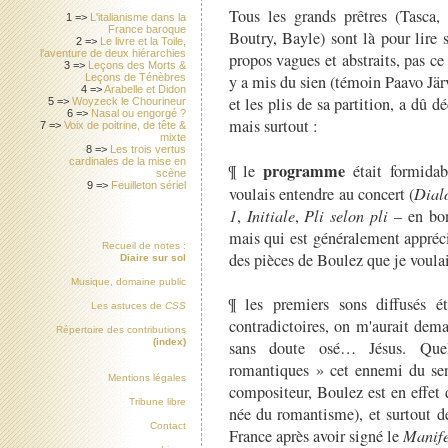
Tous les grands prêtres (Tasca,
1 =>
L'italianisme dans la
France baroque
Boutry, Bayle) sont là pour lire s
2 =>
Le livre et la Toile,
l'aventure de deux hiérarchies
propos vagues et abstraits, pas ce 
3 =>
Leçons des Morts &
y a mis du sien (témoin Paavo Järv
Leçons de Ténèbres
4 =>
Arabelle et Didon
et les plis de sa partition, a dû d
5 =>
Woyzeck le Chourineur
6 =>
Nasal ou engorgé ?
mais surtout :
7 =>
Voix de poitrine, de tête &
mixte
8 =>
Les trois vertus
cardinales de la mise en
programme
¶ le
était formidab
scène
9 =>
Feuilleton sériel
voulais entendre au concert (
Dial
1
,
Initiale
,
Pli selon pli
– en bo
mais qui est généralement apprécié
Recueil de notes :
des pièces de Boulez que je voulai
Diaire sur sol
Musique, domaine public
¶ les premiers sons diffusés é
Les astuces de
CSS
contradictoires, on m'aurait deman
Répertoire des contributions
(index)
sans doute osé… Jésus. Que
romantiques » cet ennemi du sent
Mentions légales
compositeur, Boulez est en effet 
Tribune libre
née du romantisme), et surtout d
Contact
France après avoir signé le
Manife