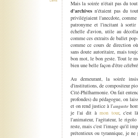
Liens
Mais la soirée n'était pas du tou
d'archives
n'étaient pas du tout
privilégiaient l'anecdote, comme 
patronyme et l'incitant à sort
échelle d'avion, utile au décoll
comme ces extraits de ballet pop
comme
ce cours de direction o
sans doute autoritaire, mais toujo
bon mot, le bon geste. Tout le mo
bien une belle façon d'être célébré
Au demeurant, la soirée insis
d'institutions, de compositeur pio
Cité-Philharmonie. On fait entend
profondes) du pédagogue, on laiss
et on rend justice à l'
auguste
homm
je l'ai dit à
mon tour
, c'est 
l'animateur, l'agitateur, le rigol
reste, mais c'est l'image qu'il im
prétentieux ou tyrannique, je ne 