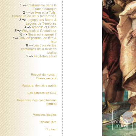
1 =>
L'italianisme dans la
France baroque
2 =>
Le livre et la Toile,
l'aventure de deux hiérarchies
3 =>
Leçons des Morts &
Leçons de Ténèbres
4 =>
Arabelle et Didon
5 =>
Woyzeck le Chourineur
6 =>
Nasal ou engorgé ?
7 =>
Voix de poitrine, de tête &
mixte
8 =>
Les trois vertus
cardinales de la mise en
scène
9 =>
Feuilleton sériel
Recueil de notes :
Diaire sur sol
Musique, domaine public
Les astuces de
CSS
Répertoire des contributions
(index)
Mentions légales
Tribune libre
Contact