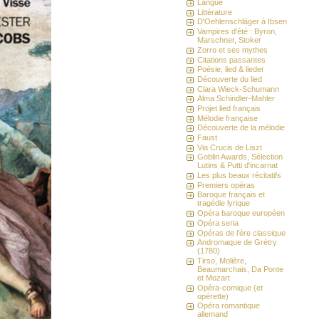
Langue
Littérature
D'Oehlenschläger à Ibsen
Vampires d'été : Byron,
Marschner, Stoker
Zorro et ses mythes
Citations passantes
Poésie, lied & lieder
Découverte du lied
Clara Wieck-Schumann
Alma Schindler-Mahler
Projet lied français
Mélodie française
Découverte de la mélodie
Faust
Via Crucis de Liszt
Goblin Awards, Sélection
Lutins & Putti d'incarnat
Les plus beaux récitatifs
Premiers opéras
Baroque français et
tragédie lyrique
Opéra baroque européen
Opéra seria
Opéras de l'ère classique
Andromaque de Grétry
(1780)
Tirso, Molière,
Beaumarchais, Da Ponte
et Mozart
Opéra-comique (et
opérette)
Opéra romantique
allemand