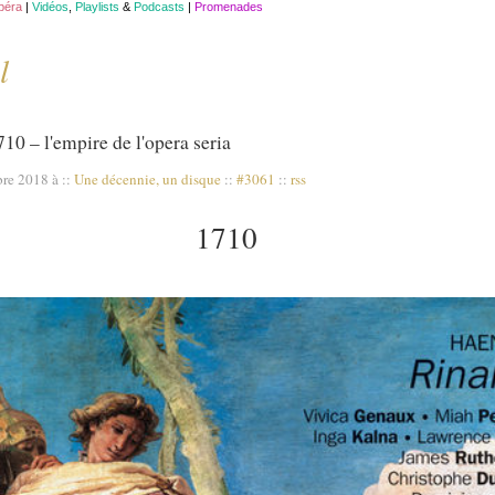
opéra
|
Vidéos
,
Playlists
&
Podcasts
|
Promenades
l
10 – l'empire de l'opera seria
bre 2018 à
::
Une décennie, un disque
::
#3061
::
rss
1710