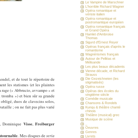
Le Vampire de Marschner
L'horrible Richard Wagner
Opéra romantique et
vériste italien
Opéra romantique et
postromantique européen
Opéra romantique français
et Grand Opéra
Hamlet d'Ambroise
Thomas
Sigurd d'Ernest Reyer
Opéras français d'après le
romantisme
Wagnérismes français
Autour de Pelléas et
Mélisande
Les plus beaux décadents
Vienne décade, et Richard
Strauss
endel, et de tout le répertoire de
Die Gezeichneten (les
stigmatisés)
nt les statismes (et les plaintes
Opéra russe
 sa rage (« Abbrucio, avvampo » et
Opéras des écoles du
vingtième siècle
a tromba ») et bien sûr sa grande
Comédie musicale
 obligé, duos de clavecins solos,
Chansons & Rondels
aille ; on ne fait pas plus varié
Kunqu & théâtre chanté
chinois
Théâtre (musical) grec
Musique de scène
Visse
Freiburger
, Dominique
,
_
Oeuvres
Genres
ntournable
. Mes disques de
seria
Livrets