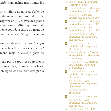
naldo
, sans même mentionner les
Julien -
Mais que devient
Carnets sur sol ?
DavidLeMarrec -
Mais que
rit similaire au fameux
Orfeo
de
devient Carnets sur sol ?
la souris -
Mais que
 rédécouverte, une sorte de vérité
devient Carnets sur sol ?
algoire
en 1977, avec des grains
DavidLeMarrec -
Mais que
devient Carnets sur sol ?
erve pour l'auditeur qui voudrait
la souris -
Mais que
st même coupée à cause du manque
devient Carnets sur sol ?
entivité vocales : Malgoire vaut en
DavidLeMarrec -
Les
pochettes de disque les
plus belles...
pour la même raison : les
da capo
Benedictus -
Les
pochettes de disque les
sans falsettistes (c'est son
Israel
plus belles...
ement, mais le visuel bigarré de
DavidLeMarrec -
Carmen
et ses éditions : Guiraud-
Choudens,...
t cas pas du tout les équivalents
CACOTON -
Carmen et
ses éditions : Guiraud-
ns survoltés, et un sens du texte
Choudens,...
n ligne, et c'est peut-être par là
DavidLeMarrec -
Les
pochettes de disque les
plus belles...
Benedictus -
Les
pochettes de disque les
plus belles...
DavidLeMarrec -
Tombeaux
Benedictus -
Tombeaux
Benedictus -
Les
pochettes de disque les
plus belles...
David Le Marrec -
Les