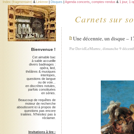
Index (fragmentaire)
&
Linktree
|
Disques
|
Agenda concerts
,
comptes-rendus
&
1 jour, 1 
Carnets sur so
Une décennie, un disque – 17
Par DavidLeMarrec, dimanche 9 décem
Bienvenue !
Cet aimable bac
à sable accueille
divers badinages :
opéra, lied,
théâtres & musiques
interlopes,
questions de langue
ou de voix...
en discrètes notules,
parfois constituées
en séries.
Beaucoup de requêtes de
moteur de recherche
aboutissent ici à propos de
questions pas encore
traitées. N'hésitez pas à
réclamer.
Invitations à lire :