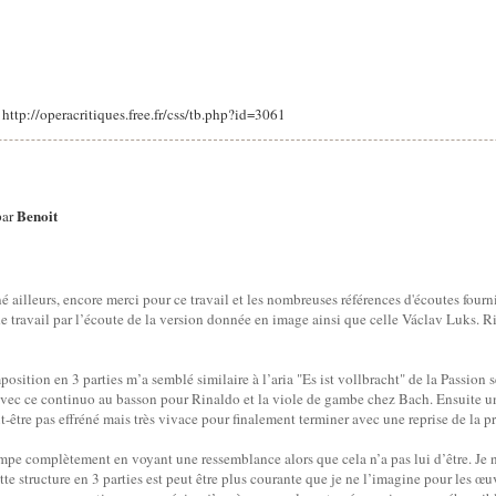
: http://operacritiques.free.fr/css/tb.php?id=3061
Benoit
par
lleurs, encore merci pour ce travail et les nombreuses références d'écoutes fourni
travail par l’écoute de la version donnée en image ainsi que celle Václav Luks. Rie
position en 3 parties m’a semblé similaire à l’aria "Es ist vollbracht" de la Passion 
avec ce continuo au basson pour Rinaldo et la viole de gambe chez Bach. Ensuite u
-être pas effréné mais très vivace pour finalement terminer avec une reprise de la pr
pe complètement en voyant une ressemblance alors que cela n’a pas lui d’être. Je n’
e structure en 3 parties est peut être plus courante que je ne l’imagine pour les œu