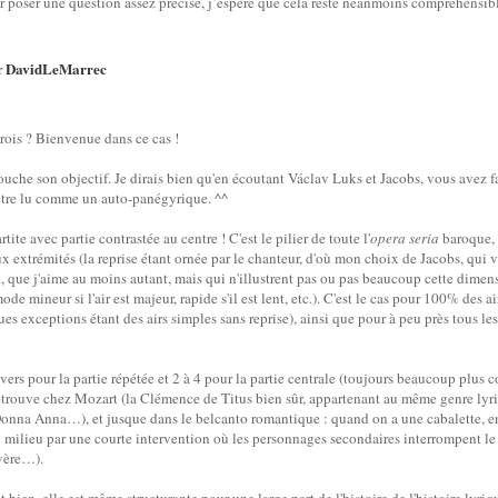
 poser une question assez précise, j’espère que cela reste néanmoins compréhensib
DavidLeMarrec
r
crois ? Bienvenue dans ce cas !
touche son objectif. Je dirais bien qu'en écoutant Václav Luks et Jacobs, vous avez
t être lu comme un auto-panégyrique. ^^
rtite avec partie contrastée au centre ! C'est le pilier de toute l'
opera seria
baroque, c
x extrémités (la reprise étant ornée par le chanteur, d'où mon choix de Jacobs, qui 
que j'aime au moins autant, mais qui n'illustrent pas ou pas beaucoup cette dimensi
de mineur si l'air est majeur, rapide s'il est lent, etc.). C'est le cas pour 100% des a
es exceptions étant des airs simples sans reprise), ainsi que pour à peu près tous les
ers pour la partie répétée et 2 à 4 pour la partie centrale (toujours beaucoup plus 
 retrouve chez Mozart (la Clémence de Titus bien sûr, appartenant au même genre lyri
onna Anna…), et jusque dans le belcanto romantique : quand on a une cabalette, en 
au milieu par une courte intervention où les personnages secondaires interrompent le s
vère…).
t bien, elle est même structurante pour une large part de l'histoire de l'histoire lyriq