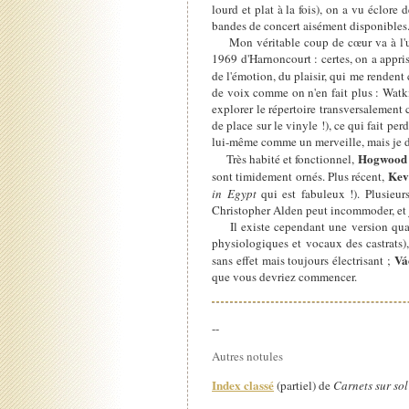
lourd et plat à la fois), on a vu éclor
bandes de concert aisément disponibles
Mon véritable coup de cœur va à l'une 
1969 d'Harnoncourt : certes, on a appris
de l'émotion, du plaisir, qui me rendent 
de voix comme on n'en fait plus : Watki
explorer le répertoire transversalement 
de place sur le vinyle !), ce qui fait per
lui-même comme un merveille, mais je do
Hogwoo
Très habité et fonctionnel,
Kev
sont timidement ornés. Plus récent,
in Egypt
qui est fabuleux !). Plusie
Christopher Alden peut incommoder, et j'
Il existe cependant une version quadrat
physiologiques et vocaux des castrats),
Vá
sans effet mais toujours électrisant ;
que vous devriez commencer.
--
Autres notules
Index classé
(partiel) de
Carnets sur sol