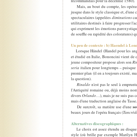
recommandais pour la décennie 1580).
Mais, au bout du compte, les opéras d
jusque dans le style classique et, d'une 
spectaculaires (appelées
diminutions
car
utilitaires destinés à faire progresser l
qui expriment les émotions paroxystique
de souffle ou rapidité des coloratures) q
Un peu de contexte : b) Haendel à Lon
Lorsque Händel (Handel pour les anglo
et étudié en Italie, Bononcini vient de 
jeune compositeur propose alors son
Ri
seria
italien pour longtemps – puisque 
premier plan (il en a toujours existé, ma
la question).
Rinaldo
n'est pas le seul à emprunt
l'Antiquité romaine ou, déjà moins nom
divers
Orlando
…)
, mais je ne suis pas 
mais d'une traduction anglaise du Tasse
so
De surcroît, sa matière use d'une
beaux jours de l'opéra français (
Tancrèd
Alternatives discographiques :
Le choix est assez étendu au disque, et
style (où brille par exemple Marilyn 