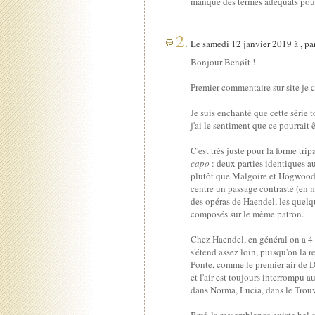
manque des termes adéquats pour
2.
Le samedi 12 janvier 2019 à , pa
Bonjour Benøît !
Premier commentaire sur site je 
Je suis enchanté que cette série 
j'ai le sentiment que ce pourrai
C'est très juste pour la forme tripa
capo
: deux parties identiques au
plutôt que Malgoire et Hogwood, 
centre un passage contrasté (en mo
des opéras de Haendel, les quelqu
composés sur le même patron.
Chez Haendel, en général on a 4 v
s'étend assez loin, puisqu'on la
Ponte, comme le premier air de D
et l'air est toujours interrompu 
dans Norma, Lucia, dans le Trou
Bref, la ressemblance existe bel e