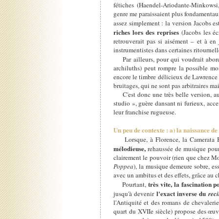
fétiches (Haendel-Ariodante-Minkowsi,
genre me paraissaient plus fondamentaux
assez simplement : la version Jacobs est
riches lors des reprises
(Jacobs les éc
retrouverait pas si aisément – et à en 
instrumentistes dans certaines ritournell
Par ailleurs, pour qui voudrait aborde
archiluths) peut rompre la possible m
encore le timbre délicieux de Lawrence Za
bruitages, qui ne sont pas arbitraires ma
C'est donc une très belle version, au-d
studio », guère dansant ni furieux, acc
leur franchise rugueuse.
Un peu de contexte : a) la naissance de 
Lorsque, à Florence, la Camerata Bard
mélodieuse,
rehaussée de musique pour p
clairement le pouvoir (rien que chez Mo
Poppea
), la musique demeure sobre, es
avec un ambitus et des effets, grâce au 
très vite, la fascination p
Pourtant,
l'exact inverse du
jusqu'à devenir
rec
l'Antiquité et des romans de chevaleri
quart du XVIIe siècle) propose des œuv