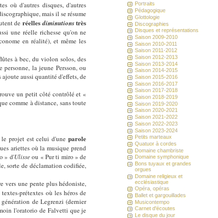
s où d'autres disques, d'autres
Portraits
Pédagogique
discographique, mais il se résume
Glottologie
réelles
très
utent de
diminutions
Discographies
Disques et représentations
ussi une réelle richesse qu'on ne
Saison 2009-2010
 économe en réalité), et même les
Saison 2010-2011
Saison 2011-2012
Saison 2012-2013
lûtes à bec, du violon solos, des
Saison 2013-2014
e personne, la jeune Persson, ou
Saison 2014-2015
ajoute aussi quantité d'effets, de
Saison 2015-2016
Saison 2016-2017
Saison 2017-2018
rouve un petit côté contrôlé et «
Saison 2018-2019
oque comme à distance, sans toute
Saison 2019-2020
Saison 2020-2021
Saison 2021-2022
Saison 2022-2023
Saison 2023-2024
parole
Petits marteaux
le projet est celui d'une
Quatuor à cordes
ques ariettes où la musique prend
Domaine chambriste
o » d'
Ulisse
ou « Pur ti miro » de
Domaine symphonique
Bons tuyaux et grandes
e, sorte de déclamation codifiée,
orgues
Domaine religieux et
ecclésiastique
re vers une pente plus hédoniste,
Opéra, opéras
s textes-prétextes où les héros de
Ballet et gargouillades
 génération de Legrenzi (dernier
Musicontempo
Carnet d'écoutes
in l'oratorio de Falvetti que je
Le disque du jour