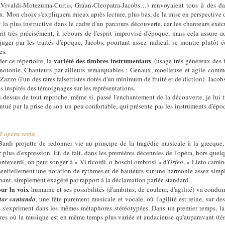
Vivaldi-Motezuma-Curtis, Graun-Cleopatra-Jacobs…) renvoyaient tous à des date
. Mon choix s'expliquera mieux après lecture, plus bas, de la mise en perspective 
 la plus instructive dans le cadre d'un parcours découverte, car les chanteurs exéc
rit très précisément, à rebours de l'esprit improvisé d'époque, mais cela assure a
juger par les traités d'époque, Jacobs, pourtant assez radical, se montre plutôt
es.
variété des timbres instrumentaux
r ce répertoire, la
(usage très généreux des f
onotonie. Chanteurs par ailleurs remarquables : Genaux, moelleuse et agile comm
zzo (l'un des rares falsettistes dotés d'un minimum de fruité et de diction). Jacobs 
is inspirés des témoignages sur les représentations.
essus de tout reproche, même si, passé l'enchantement de la découverte, je lui t
entué par la prise de son un peu confortable, qui présente pas les instruments d'ép
l'
opera seria
i projette de redonner vie au principe de la tragédie musicale à la grecque, 
lus d'expression. Et, de fait, dans les premières décennies de l'opéra, hors quel
nteverdi, on peut songer à « Vi ricordi, o boschi ombrosi » d'
Orfeo
, « Lieto camin
sentiellement une notation de rythmes et de hauteurs sur une harmonie assez simpl
chant, simplement exagéré par rapport à la déclamation parlée standard.
our la voix
humaine et ses possibilités (d'ambitus, de couleur, d'agilité) va condui
itar cantando
, une fête purement musicale et vocale, où l'agilité est reine, sur de
e s'expriment dans les mêmes métaphores stéréotypées. Dans un premier temps, la
res où la musique est en même temps plus variée et audacieuse qu'auparavant (témo