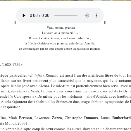
[[
]]
« Venti, turbini, prestate
Le vostri ali a questo piè ! »
Renaud (Vivica Genaux
) court
sauver Almirène,
la fille de Godefroy et sa promise, enlevée par Armide,
en commençant par un duel épique contre un bassoniste insolent.
(1685-1759)
L
orique particulier
l'un des meilleurs titres
(cf.
infra
),
Rinaldo
est aussi
de tout Ha
illants, sur un livret nettement plus caractérisé que la moyenne, qui évite notamme
n opéra le plus joué avec
Alcina
. Le rôle-titre est particulièrement bien servi, avec
nisson), ses élans (« Venti, turbini » avec
concertato
de basson), ses éclats (« Or l
aendel (« Cara sposa »). De même pour les méchants – airs d'Armida avec hautbois
 cela s'ajoutent des inhabituelles Sirènes en duo, mage chrétien, symphonies de bat
 d'inspiration.
lna
Persson
Zazzo
Dumaux
Rutherford
, Miah
, Lawrence
, Christophe
, James
ia Mundi, 2003)
document inco
as un véritable disque coup de cœur comme les autres, davantage un