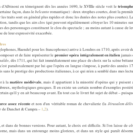
triomphe
'Albinoni en témoignent dès les années 1690, le XVIIIe siècle voit le
certaine façon, dans le
belcanto
romantique) : deux strophes courtes, dont la première
 les traits sont en général plus rapides et donc les durées des notes plus courtes). L
'action, tandis que les airs clos (qui peuvent régulièrement côtoyer les 10 minutes su
s des personnages constituent le clou du spectacle ; au moins autant à cause de le
ue de leur expressivité exacerbée.
dres
phones, Haendel pour les francophones) arrive à Londres en 1710, après avoir dé
premier opéra intégralement en italien
composer et de faire représenter le
jamais 
naldo
, dès 1711, qui lui fait immédiatement une place de choix sur la scène britanni
c'est paradoxalement par lui que l'opéra en langue s'impose, à partir des années 
is sans le prestige des productions italiennes, à ce qui m'en a semblé dans mes lectur
matière médiévale
er à la
, mais il appartient à la minorité d'opéras qui y puisent 
breux, mythologiques grecques. Il en existe un certain nombre d'exemples postéri
certain qu'il y en ait beaucoup avant. En tout cas le livret fut sujet de débat – puisque
.
urce assez récente
et non d'un véritable roman de chevalierie (la
Jérusalem déli
e
de Danchet & Campra –
1
,
2
).
 dans de bonnes versions. Pour autant, le choix est difficile. Si l'on laisse de cô
Horne, mais dans un entourage moins glorieux, et dans un style qui paraît désor