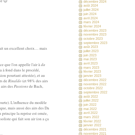
le 😊
décembre 2024
août 2024
juillet 2024
juin 2024
avril 2024
mars 2024
février 2024
décembre 2023
novembre 2023
octobre 2023
septembre 2023
août 2023
 fait un excellent choix… mais
juillet 2023
juin 2023
mai 2023
avril 2023
e que l'on appelle l'air à
da
mars 2023
va à fond dans le procédé,
février 2023
on pourtant attestée), et au
janvier 2023
irs de
Rinaldo
(et 98% des airs
décembre 2022
novembre 2022
 airs des
Passions
de Bach,
octobre 2022
septembre 2022
août 2022
juillet 2022
courte). L'influence du modèle
juin 2022
que, mais aussi des airs des Da
mai 2022
principe la reprise est ornée,
avril 2022
mars 2022
oliste qui fait son air (on a ça
février 2022
janvier 2022
décembre 2021
novembre 2021
ue.