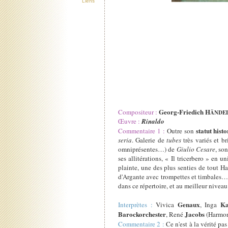
Liens
Georg-Friedich H
Compositeur :
ÄNDE
Œuvre :
Rinaldo
statut hist
Commentaire 1 :
Outre son
seria
. Galerie de
tubes
très variés et br
omniprésentes…) de
Giulio Cesare
, so
ses allitérations, « Il tricerbero » en u
plainte, une des plus senties de tout H
d'Argante avec trompettes et timbales… À
dans ce répertoire, et au meilleur niveau
Genaux
Ka
Interprètes :
Vivica
, Inga
Barockorchester
Jacobs
, René
(Harmon
Commentaire 2 :
Ce n'est à la vérité p