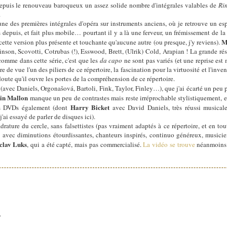
e depuis le renouveau baroqueux un assez solide nombre d'intégrales valables de
Ri
.
des premières intégrales d'opéra sur instruments anciens, où je retrouve un esp
 depuis, et fait plus mobile… pourtant il y a là une ferveur, un frémissement de la
M
cette version plus présente et touchante qu'aucune autre (ou presque, j'y reviens).
nson, Scovotti, Cotrubas (!), Esswood, Brett, (Ulrik) Cold, Arapian ! La grande rés
comme dans cette série, c'est que les
da capo
ne sont pas variés (et une reprise e
dre de vue l'un des piliers de ce répertoire, la fascination pour la virtuosité et l'inv
ute qu'il ouvre les portes de la compréhension de ce répertoire.
d
(avec Daniels, Orgonašová, Bartoli, Fink, Taylor, Finley…), que j'ai écarté un peu 
in Mallon
manque un peu de contrastes mais reste irréprochable stylistiquement, et 
Harry Bicket
urs DVDs également (dont
avec David Daniels, très réussi musical
ai essayé de parler de disques ici).
ure du cercle, sans falsettistes (pas vraiment adaptés à ce répertoire, et en tou
 avec diminutions étourdissantes, chanteurs inspirés, continuo généreux, musicie
clav Luks
, qui a été capté, mais pas commercialisé.
La vidéo se trouve
néanmoins e
.