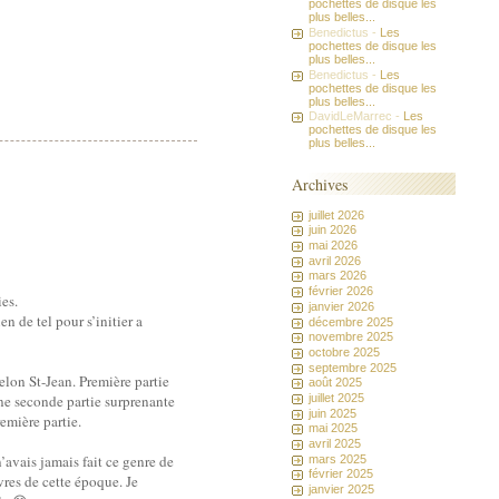
pochettes de disque les
plus belles...
Benedictus -
Les
pochettes de disque les
plus belles...
Benedictus -
Les
pochettes de disque les
plus belles...
DavidLeMarrec -
Les
pochettes de disque les
plus belles...
Archives
juillet 2026
juin 2026
mai 2026
avril 2026
mars 2026
février 2026
es.
janvier 2026
n de tel pour s’initier a
décembre 2025
novembre 2025
octobre 2025
septembre 2025
selon St-Jean. Première partie
août 2025
ne seconde partie surprenante
juillet 2025
juin 2025
emière partie.
mai 2025
avril 2025
avais jamais fait ce genre de
mars 2025
février 2025
vres de cette époque. Je
janvier 2025