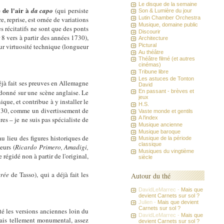
Le disque de la semaine
 de l'air à
da capo
(qui persiste
Son & Lumière du jour
Lutin Chamber Orchestra
, reprise, est ornée de variations
Musique, domaine public
es récitatifs ne sont que des ponts
Discourir
r 8 vers à partir des années 1730),
Architecture
ur virtuosité technique (longueur
Pictural
Au théâtre
Théâtre filmé (et autres
cinémas)
Tribune libre
Les astuces de Tonton
jà fait ses preuves en Allemagne
David
donné sur une scène anglaise. Le
En passant - brèves et
jeux
que, et contribue à y installer le
H.S.
1730, comme un divertissement de
Vaste monde et gentils
A l'index
es – je ne suis pas spécialiste de
Musique ancienne
Musique baroque
au lieu des figures historiques de
Musique de la période
classique
eurs (
Ricardo Primero,
Amadigi,
Musiques du vingtième
 régidé non à partir de l'original,
siècle
vrée
de Tasso), qui a déjà fait les
Autour du thé
DavidLeMarrec -
Mais que
devient Carnets sur sol ?
Julien -
Mais que devient
Carnets sur sol ?
té les versions anciennes loin du
DavidLeMarrec -
Mais que
mais tellement monumental, assez
devient Carnets sur sol ?