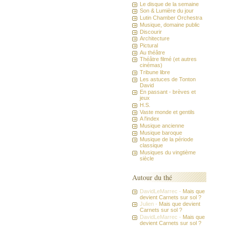
Le disque de la semaine
Son & Lumière du jour
Lutin Chamber Orchestra
Musique, domaine public
Discourir
Architecture
Pictural
Au théâtre
Théâtre filmé (et autres
cinémas)
Tribune libre
Les astuces de Tonton
David
En passant - brèves et
jeux
H.S.
Vaste monde et gentils
A l'index
Musique ancienne
Musique baroque
Musique de la période
classique
Musiques du vingtième
siècle
Autour du thé
DavidLeMarrec -
Mais que
devient Carnets sur sol ?
Julien -
Mais que devient
Carnets sur sol ?
DavidLeMarrec -
Mais que
devient Carnets sur sol ?