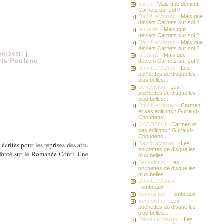
Julien -
Mais que devient
Carnets sur sol ?
DavidLeMarrec -
Mais que
devient Carnets sur sol ?
la souris -
Mais que
devient Carnets sur sol ?
DavidLeMarrec -
Mais que
devient Carnets sur sol ?
la souris -
Mais que
devient Carnets sur sol ?
DavidLeMarrec -
Les
pochettes de disque les
plus belles...
Benedictus -
Les
pochettes de disque les
plus belles...
DavidLeMarrec -
Carmen
et ses éditions : Guiraud-
Choudens,...
CACOTON -
Carmen et
ses éditions : Guiraud-
Choudens,...
DavidLeMarrec -
Les
crites pour les reprises des airs.
pochettes de disque les
p forcé sur le Romanée Conti. Une
plus belles...
Benedictus -
Les
pochettes de disque les
plus belles...
DavidLeMarrec -
Tombeaux
Benedictus -
Tombeaux
Benedictus -
Les
pochettes de disque les
plus belles...
David Le Marrec -
Les