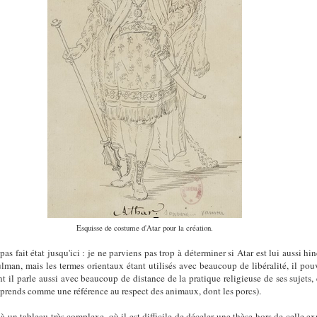
Esquisse de costume d'Atar pour la création.
as fait état jusqu'ici : je ne parviens pas trop à déterminer si Atar est lui aussi h
lman, mais les termes orientaux étant utilisés avec beaucoup de libéralité, il po
il parle aussi avec beaucoup de distance de la pratique religieuse de ses sujets, e
omprends comme une référence au respect des animaux, dont les porcs).
un tableau très complexe, où il est difficile de déceler une thèse hors de celle ex