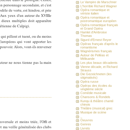
Le Vampire de Marschner
'un personnage secondaire, et c'est
L'horrible Richard Wagner
dèle de vertu, est hindou, et prie
Opéra romantique et
vériste italien
. Aux yeux d'un auteur du XVIIIe
Opéra romantique et
 dieux multiples doit apparaître
postromantique européen
Opéra romantique français
rétienne de Calpigi.
et Grand Opéra
Hamlet d'Ambroise
 qui pillent et tuent, ou du moins
Thomas
Sigurd d'Ernest Reyer
 Européens qui vont apporter les
Opéras français d'après le
 pouvoir. Alors, vont-ils renverser
romantisme
Wagnérismes français
Autour de Pelléas et
Mélisande
 auteur ne nous tienne pas la main
Les plus beaux décadents
Vienne décade, et Richard
Strauss
Die Gezeichneten (les
stigmatisés)
Opéra russe
Opéras des écoles du
vingtième siècle
Comédie musicale
Chansons & Rondels
Kunqu & théâtre chanté
chinois
Théâtre (musical) grec
Musique de scène
_
Oeuvres
sversale et moins triée, l'Offi et
Genres
et ma veille généralisée des clubs
Livrets