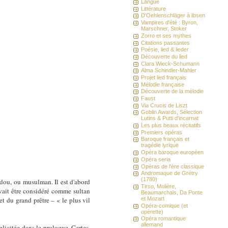
Langue
Littérature
D'Oehlenschläger à Ibsen
Vampires d'été : Byron,
Marschner, Stoker
Zorro et ses mythes
Citations passantes
Poésie, lied & lieder
Découverte du lied
Clara Wieck-Schumann
Alma Schindler-Mahler
Projet lied français
Mélodie française
Découverte de la mélodie
Faust
Via Crucis de Liszt
Goblin Awards, Sélection
Lutins & Putti d'incarnat
Les plus beaux récitatifs
Premiers opéras
Baroque français et
tragédie lyrique
Opéra baroque européen
Opéra seria
Opéras de l'ère classique
Andromaque de Grétry
(1780)
indou, ou musulman. Il est d'abord
Tirso, Molière,
uvait être considéré comme sultan
Beaumarchais, Da Ponte
t du grand prêtre – « le plus vil
et Mozart
Opéra-comique (et
opérette)
Opéra romantique
allemand
plicitée dans le prologue. Certes,