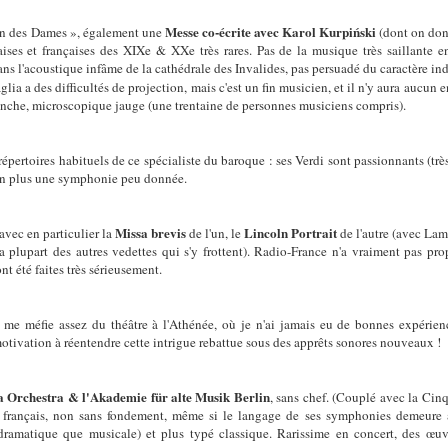
Messe co-écrite avec Karol Kurpiński
 des Dames », également une
(dont on do
ises et françaises des XIXe & XXe très rares. Pas de la musique très saillante en
Dans l'acoustique infâme de la cathédrale des Invalides, pas persuadé du caractère in
glia a des difficultés de projection, mais c'est un fin musicien, et il n'y aura aucun 
anche, microscopique jauge (une trentaine de personnes musiciens compris).
répertoires habituels de ce spécialiste du baroque : ses Verdi sont passionnants (tr
, en plus une symphonie peu donnée.
Missa brevis
Lincoln Portrait
 avec en particulier la
de l'un, le
de l'autre (avec Lam
la plupart des autres vedettes qui s'y frottent). Radio-France n'a vraiment pas pro
nt été faites très sérieusement.
e me méfie assez du théâtre à l'Athénée, où je n'ai jamais eu de bonnes expérienc
 motivation à réentendre cette intrigue rebattue sous des apprêts sonores nouveaux !
 Orchestra & l'Akademie für alte Musik Berlin
, sans chef. (Couplé avec la Ci
rançais, non sans fondement, même si le langage de ses symphonies demeure à 
 dramatique que musicale) et plus typé classique. Rarissime en concert, des œuv