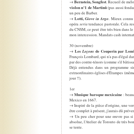
Bernstein, Songfest
→
. Recueil de mélo
violon n°1 de Martinů
(pas aussi fonda
un peu de Barber.
Lotti,
→
Giove in Argo
. Mieux connu (
opéra
seria
tendance pastorale. Cela res
du CNSM, ce peut être très bien dans le c
mon intercession. Mandats cash internat
30 (novembre)
Les
de Couperin par Lomb
→
Leçons
François Lombard, qui n'a pas d'égal dan
par des contre-ténors (comme s'il bâtissa
Déjà entendus dans un programme simi
extraordinaires églises d'Étampes (même c
jour !!).
1er
Musique baroque mexicaine
→
: beau
Mexico en 1667.
→ Inspiré de la pièce d'origine, une ve
être complet à présent, j'aurais dû préve
→ Un peu cher pour une œuvre pas si ra
absolue, l'Atelier de Toronto de très bo
se tente.