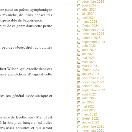
décembre 2024
août 2024
nne aussi un poème symphonique
juillet 2024
juin 2024
 revanche, de jolies choses très
avril 2024
dispensable de l'expérience.
mars 2024
enjeu de ce genre dans cette petite
février 2024
décembre 2023
novembre 2023
octobre 2023
septembre 2023
août 2023
ès peu de
rubato
, droit au but, très
juillet 2023
juin 2023
mai 2023
avril 2023
mars 2023
bert Wilson, qui excelle dans ces
février 2023
posé grand'chose d'original cette
janvier 2023
décembre 2022
novembre 2022
octobre 2022
septembre 2022
août 2022
es (en général assez statique et
juillet 2022
juin 2022
mai 2022
avril 2022
mars 2022
nquième de Beethoven). Méhul est
février 2022
la fois plus français (mélodies
janvier 2022
décembre 2021
res assez abouties et qui seront
novembre 2021