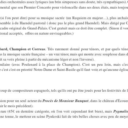
dies orchestrales assez lyriques (un brin sirupeuses sans doute, très sympathiques)
mental que son Premier Concerto pour violoncelle dans ses deux états, mais toujour
si l'on peut dire) pour sa musique sacrée (un Requiem en majeur…), plus archaïsan
semble à du Haendel pastoral ( donc pas le plus grand Haendel). Mais dirigé par 
adre original du Grand-Palais. C'est gratuit mais ce doit être complet. (Sinon il vous
ional acceptés, offres en nature envisageables.)
ard, Champion et Correas
. Très rarement donné pour ténors, et par quels téno
s la musique sacrée française – un vrai ténor, mais qui monte avec souplesse dans d
it sa voix pleine à partir du mécanisme léger et non l'inverse).
laire (avec Poulenard à la place de Champion). C'est un peu loin, mais c'est 
'est c'est en priorité Notre-Dame et Saint-Basile qu'il faut voir, et qu'aucune église
coup de compositeurs espagnols, tels qu'ils ont pu être joués pour les festivités de 
rsion pour un seul acteur du
Procès de Monsieur Banquet
, dans le château d'Écouen
nir le mois précédent).
re (45€ en dernière catégorie, où l'on voit cependant fort bien), mais
Pygmali
nne tenue, le metteur en scène Pynkoski fait de très belles choses avec peu de moye