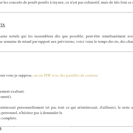
r les concerts de pouêt-pouêts à tuyaux, ce n'est pas exhaustif, mais de très loin ce
rix
aine notule qui les rassemblera dès que possible, peut-être simultanément av
ne semaine de retard par rapport aux prévisions, voici venu le temps des ris, des cha
pour vous je suppose,
sur un PDF avec des pastilles de couleur
.
blement exaltant.
rareté).
éressait personnellement (et pas tout ce qui m'intéressait, d'ailleurs), le reste a
personnel, n'hésitez pas à demander le
s complets.