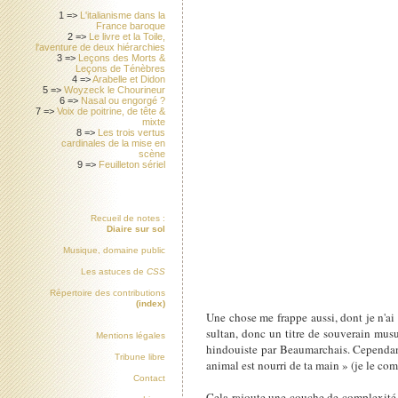
1 =>
L'italianisme dans la
France baroque
2 =>
Le livre et la Toile,
l'aventure de deux hiérarchies
3 =>
Leçons des Morts &
Leçons de Ténèbres
4 =>
Arabelle et Didon
5 =>
Woyzeck le Chourineur
6 =>
Nasal ou engorgé ?
7 =>
Voix de poitrine, de tête &
mixte
8 =>
Les trois vertus
cardinales de la mise en
scène
9 =>
Feuilleton sériel
Recueil de notes :
Diaire sur sol
Musique, domaine public
Les astuces de
CSS
Répertoire des contributions
(index)
Une chose me frappe aussi, dont je n'ai p
sultan, donc un titre de souverain musu
Mentions légales
hindouiste par Beaumarchais. Cependant 
Tribune libre
animal est nourri de ta main » (je le c
Contact
Cela rajoute une couche de complexité à 