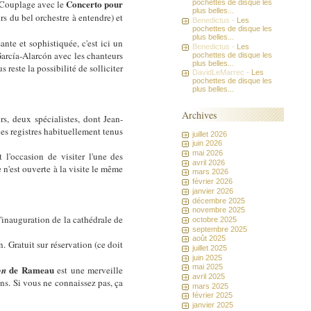
Concerto pour
. Couplage avec le
pochettes de disque les
plus belles...
s du bel orchestre à entendre) et
Benedictus -
Les
pochettes de disque les
plus belles...
te et sophistiquée, c'est ici un
Benedictus -
Les
García-Alarcón avec les chanteurs
pochettes de disque les
plus belles...
 reste la possibilité de solliciter
DavidLeMarrec -
Les
pochettes de disque les
plus belles...
Archives
rs, deux spécialistes, dont Jean-
es registres habituellement tenus
juillet 2026
juin 2026
mai 2026
l'occasion de visiter l'une des
avril 2026
 n'est ouverte à la visite le même
mars 2026
février 2026
janvier 2026
décembre 2025
novembre 2025
l'inauguration de la cathédrale de
octobre 2025
septembre 2025
août 2025
. Gratuit sur réservation (ce doit
juillet 2025
juin 2025
mai 2025
de Rameau
on
est une merveille
avril 2025
ns. Si vous ne connaissez pas, ça
mars 2025
février 2025
janvier 2025