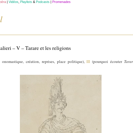
opéra
|
Vidéos
,
Playlists
&
Podcasts
|
Promenades
l
ieri – V – Tarare et les religions
, onomastique, création, reprises, place politique),
III
(pourquoi écouter
Tara