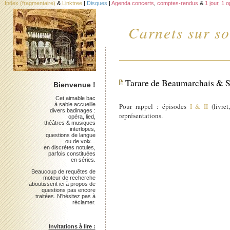
Index (fragmentaire)
&
Linktree
|
Disques
|
Agenda concerts
,
comptes-rendus
&
1 jour, 1 
Carnets sur so
Tarare de Beaumarchais & Sal
Bienvenue !
Cet aimable bac
à sable accueille
Pour rappel : épisodes
I & II
(livret
divers badinages :
représentations.
opéra, lied,
théâtres & musiques
interlopes,
questions de langue
ou de voix...
en discrètes notules,
parfois constituées
en séries.
Beaucoup de requêtes de
moteur de recherche
aboutissent ici à propos de
questions pas encore
traitées. N'hésitez pas à
réclamer.
Invitations à lire :