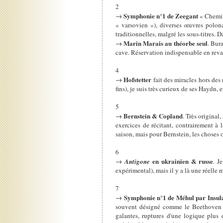
2
Symphonie n°1 de Zeegant
→
« Chemin
« varsovien »), diverses œuvres polona
traditionnelles, malgré les sous-titres. 
Marin Marais au théorbe seul
→
. Bura
cave. Réservation indispensable en rev
4
Hofstetter
→
fait des miracles hors des 
fins), je suis très curieux de ses Haydn
5
Bernstein & Copland
→
. Très original,
exercices de récitant, contrairement à 
saison, mais pour Bernstein, les choses o
6
en ukrainien & russe
→
Antigone
. J
expérimental), mais il y a là une réelle
7
Symphonie n°1 de Méhul par Insula
→
souvent désigné comme le Beethoven f
galantes, ruptures d'une logique plus