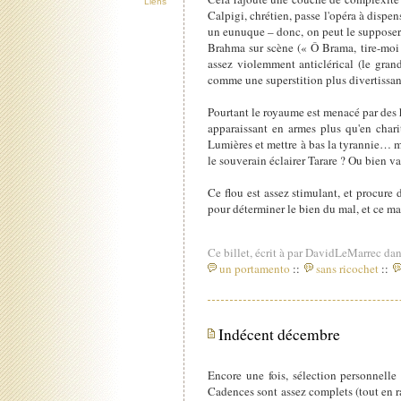
Liens
Calpigi, chrétien, passe l'opéra à dispens
un eunuque – donc, on peut le supposer, 
Brahma sur scène (« Ô Brama, tire-moi
assez violemment anticlérical (le gran
comme une superstition plus divertissant
Pourtant le royaume est menacé par des h
apparaissant en armes plus qu'en char
Lumières et mettre à bas la tyrannie… mai
le souverain éclairer Tarare ? Ou bien va-
Ce flou est assez stimulant, et procure d
pour déterminer le bien du mal, et ce ma
Ce billet, écrit à par DavidLeMarrec dan
un portamento
::
sans ricochet
::
Indécent décembre
Encore une fois, sélection personnelle d
Cadences sont assez complets (tout en ra