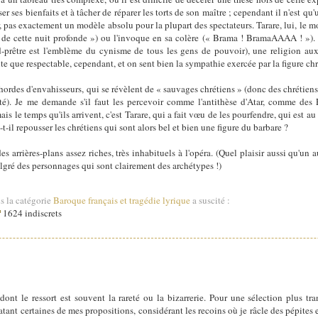
er ses bienfaits et à tâcher de réparer les torts de son maître ; cependant il n'est qu
pas exactement un modèle absolu pour la plupart des spectateurs. Tarare, lui, le mo
 de cette nuit profonde ») ou l'invoque en sa colère (« Brama ! BramaAAAA ! »)
d-prêtre est l'emblème du cynisme de tous les gens de pouvoir), une religion aux
e que respectable, cependant, et on sent bien la sympathie exercée par la figure ch
ordes d'envahisseurs, qui se révèlent de « sauvages chrétiens » (donc des chrétiens
ité). Je me demande s'il faut les percevoir comme l'antithèse d'Atar, comme des
s le temps qu'ils arrivent, c'est Tarare, qui a fait vœu de les pourfendre, qui est au
t-il repousser les chrétiens qui sont alors bel et bien une figure du barbare ?
es arrières-plans assez riches, très inhabituels à l'opéra. (Quel plaisir aussi qu'un
lgré des personnages qui sont clairement des archétypes !)
s la catégorie
Baroque français et tragédie lyrique
a suscité :
1624 indiscrets
ont le ressort est souvent la rareté ou la bizarrerie. Pour une sélection plus tran
tant certaines de mes propositions, considérant les recoins où je râcle des pépites 