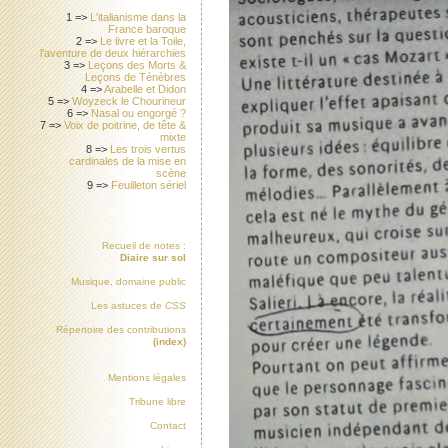
1 =>
L'italianisme dans la
France baroque
2 =>
Le livre et la Toile,
l'aventure de deux hiérarchies
3 =>
Leçons des Morts &
Leçons de Ténèbres
4 =>
Arabelle et Didon
5 =>
Woyzeck le Chourineur
6 =>
Nasal ou engorgé ?
7 =>
Voix de poitrine, de tête &
mixte
8 =>
Les trois vertus
cardinales de la mise en
scène
9 =>
Feuilleton sériel
Recueil de notes :
Diaire sur sol
Musique, domaine public
Les astuces de
CSS
Répertoire des contributions
(index)
Mentions légales
Tribune libre
Contact