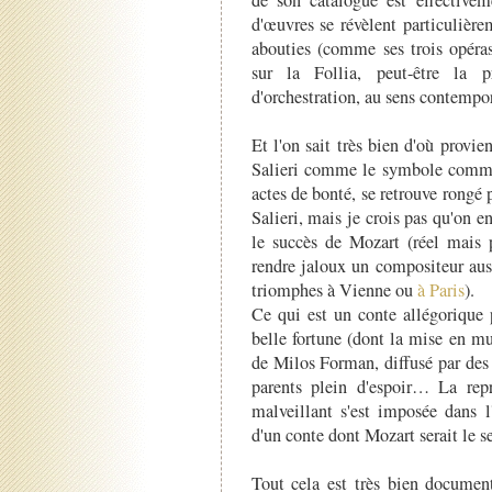
d'œuvres se révèlent particulière
abouties (comme ses trois opéra
sur la Follia, peut-être la 
d'orchestration, au sens contempo
Et l'on sait très bien d'où provie
Salieri comme le symbole commode
actes de bonté, se retrouve rongé p
Salieri, mais je crois pas qu'on en
le succès de Mozart (réel mais 
rendre jaloux un compositeur aus
triomphes à Vienne ou
à Paris
).
Ce qui est un conte allégorique 
belle fortune (dont la mise en m
de Milos Forman, diffusé par des 
parents plein d'espoir… La repr
malveillant s'est imposée dans l
d'un conte dont Mozart serait le s
Tout cela est très bien documen