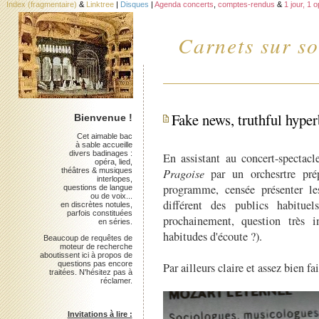
Index (fragmentaire)
&
Linktree
|
Disques
|
Agenda concerts
,
comptes-rendus
&
1 jour, 1 
Carnets sur so
Fake news, truthful hyper
Bienvenue !
Cet aimable bac
à sable accueille
divers badinages :
En assistant au concert-spectac
opéra, lied,
théâtres & musiques
Pragoise
par un orchesrtre prép
interlopes,
programme, censée présenter l
questions de langue
ou de voix...
différent des publics habituel
en discrètes notules,
parfois constituées
prochainement, question très i
en séries.
habitudes d'écoute ?).
Beaucoup de requêtes de
moteur de recherche
aboutissent ici à propos de
questions pas encore
Par ailleurs claire et assez bien fai
traitées. N'hésitez pas à
réclamer.
Invitations à lire :