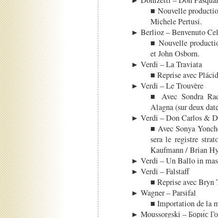
► Donizetti – Don Pasqua
■ Nouvelle producti
Michele Pertusi.
► Berlioz – Benvenuto Cel
■ Nouvelle producti
et John Osborn.
► Verdi – La Traviata
■ Reprise avec Pláci
► Verdi – Le Trouvère
■ Avec Sondra Radv
Alagna (sur deux dat
► Verdi – Don Carlos & D
■ Avec Sonya Yonche
sera le registre stra
Kaufmann / Brian H
► Verdi – Un Ballo in mas
► Verdi – Falstaff
■ Reprise avec Bryn T
► Wagner – Parsifal
■ Importation de la 
► Moussorgski – Бори́с Го