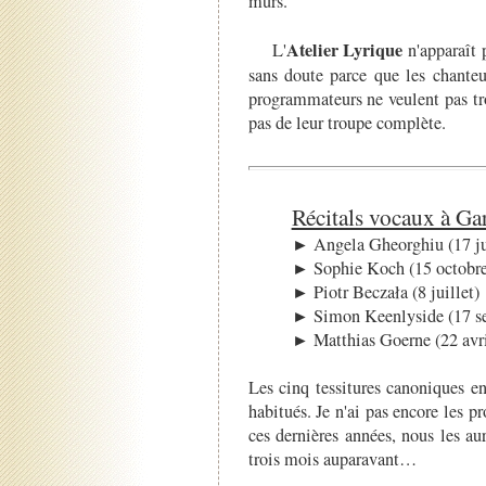
murs.
Atelier Lyrique
L'
n'apparaît 
sans doute parce que les chanteu
programmateurs ne veulent pas tro
pas de leur troupe complète.
Récitals vocaux à Ga
► Angela Gheorghiu (17 ju
► Sophie Koch (15 octobre
► Piotr Beczała (8 juillet)
► Simon Keenlyside (17 s
► Matthias Goerne (22 avri
Les cinq tessitures canoniques e
habitués. Je n'ai pas encore les 
ces dernières années, nous les au
trois mois auparavant…