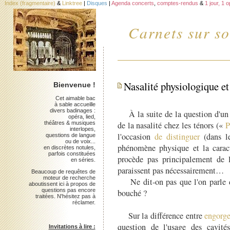
Index (fragmentaire)
&
Linktree
|
Disques
|
Agenda concerts
,
comptes-rendus
&
1 jour, 1 
Carnets sur so
Nasalité physiologique et
Bienvenue !
Cet aimable bac
à sable accueille
divers badinages :
À la suite de la question d'un l
opéra, lied,
théâtres & musiques
de la nasalité chez les ténors («
P
interlopes,
l'occasion
de distinguer
(dans le
questions de langue
ou de voix...
phénomène physique et la caract
en discrètes notules,
parfois constituées
procède pas principalement de l
en séries.
paraissent pas nécessairement…
Beaucoup de requêtes de
moteur de recherche
Ne dit-on pas que l'on parle du
aboutissent ici à propos de
questions pas encore
bouché ?
traitées. N'hésitez pas à
réclamer.
Sur la différence entre
engorge
question de l'usage des cavit
Invitations à lire :