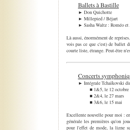
Ballets à Bastille
► Don Quichotte
► Millepied / Béjart
► Sasha Waltz : Roméo et J
Là aussi, énormément de reprises. 
vois pas ce que c'est) de ballet
courte liste, étrange. Peut-être n'
Concerts symphoniqu
► Intégrale Tchaïkovski dir
■ 1&5, le 12 octobre
■ 2&4, le 27 mars
■ 3&6, le 15 mai
Excellente nouvelle pour moi : en
générale les premières qu'on jou
pour l'effet de mode, la ligne 