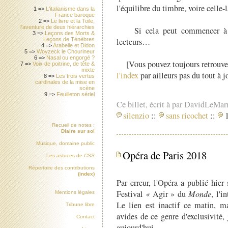
l'équilibre du timbre, voire celle-
1 =>
L'italianisme dans la
France baroque
2 =>
Le livre et la Toile,
l'aventure de deux hiérarchies
Si cela peut commencer à asso
3 =>
Leçons des Morts &
lecteurs…
Leçons de Ténèbres
4 =>
Arabelle et Didon
5 =>
Woyzeck le Chourineur
6 =>
Nasal ou engorgé ?
[Vous pouvez toujours retrouver 
7 =>
Voix de poitrine, de tête &
mixte
l'index
par ailleurs pas du tout à jo
8 =>
Les trois vertus
cardinales de la mise en
scène
9 =>
Feuilleton sériel
Ce billet, écrit à par DavidLeMar
silenzio
::
sans ricochet
::
1
Recueil de notes :
Diaire sur sol
Musique, domaine public
Opéra de Paris 2018
Les astuces de
CSS
Répertoire des contributions
(index)
Par erreur, l'Opéra a publié hier 
Festival
«
Agir »
du
Monde
, l'i
Mentions légales
Le lien est inactif ce matin, ma
Tribune libre
avides de ce genre d'exclusivité, 
Contact
aujourd'hui.