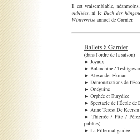
Il est vraisemblable, néanmoin
oubliées
, ni le
Buch der hängen
Winterreise
annuel de Garnier.
Ballets à Garnier
(dans l'ordre de la saison)
► Joyaux
► Balanchine / Teshigawar
► Alexander Ekman
► Démonstrations de l'Éco
► Onéguine
► Orphée et Eurydice
► Spectacle de l'École de 
► Anne Teresa De Keersm
► Thierrée / Pite / Pére
publics)
► La Fille mal gardée