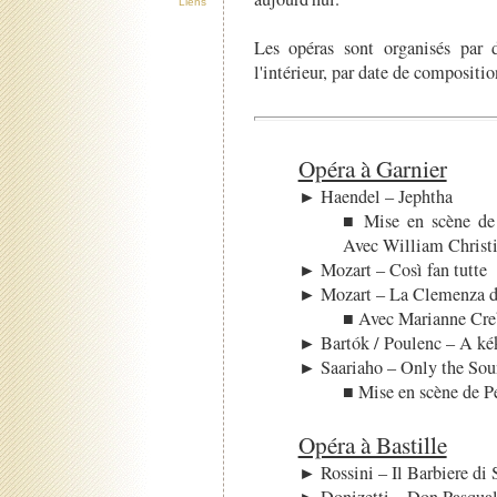
Liens
Les opéras sont organisés par 
l'intérieur, par date de compositio
Opéra à Garnier
► Haendel – Jephtha
■ Mise en scène de
Avec William Christi
► Mozart – Così fan tutte
► Mozart – La Clemenza d
■ Avec Marianne Creb
► Bartók / Poulenc – A kék
► Saariaho – Only the So
■ Mise en scène de Pe
Opéra à Bastille
► Rossini – Il Barbiere di 