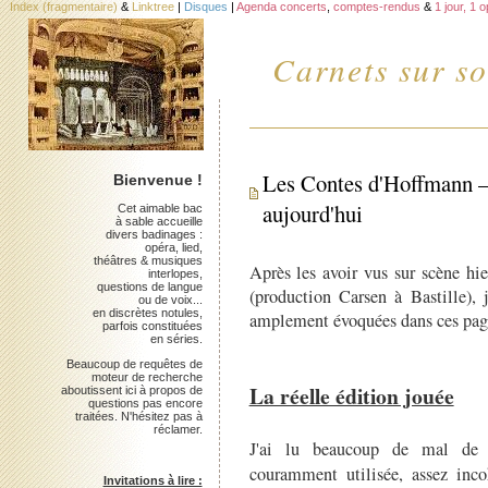
Index (fragmentaire)
&
Linktree
|
Disques
|
Agenda concerts
,
comptes-rendus
&
1 jour, 1 
Carnets sur so
Les Contes d'Hoffmann –
Bienvenue !
aujourd'hui
Cet aimable bac
à sable accueille
divers badinages :
opéra, lied,
théâtres & musiques
Après les avoir vus sur scène h
interlopes,
questions de langue
(production Carsen à Bastille), 
ou de voix...
en discrètes notules,
amplement évoquées dans ces pag
parfois constituées
en séries.
Beaucoup de requêtes de
moteur de recherche
La réelle édition jouée
aboutissent ici à propos de
questions pas encore
traitées. N'hésitez pas à
réclamer.
J'ai lu beaucoup de mal d
couramment utilisée, assez incoh
Invitations à lire :