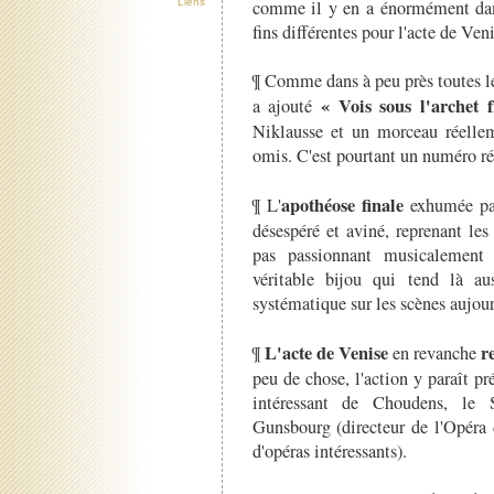
comme il y en a énormément da
Liens
fins différentes pour l'acte de Veni
¶ Comme dans à peu près toutes le
« Vois sous l'archet 
a ajouté
Niklausse et un morceau réellem
omis. C'est pourtant un numéro rév
apothéose finale
¶ L'
exhumée par 
désespéré et aviné, reprenant le
pas passionnant musicalement 
véritable bijou qui tend là au
systématique sur les scènes aujour
L'acte de Venise
r
¶
en revanche
peu de chose, l'action y paraît pré
intéressant de Choudens, le
Gunsbourg (directeur de l'Opéra
d'opéras intéressants).