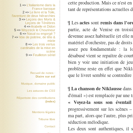
cette production. Mais ce n'est en 
1 =>
L'italianisme dans la
tant de représentations actuelles d
France baroque
2 =>
Le livre et la Toile,
l'aventure de deux hiérarchies
3 =>
Leçons des Morts &
actes
remis dans l'or
¶ Les
sont
Leçons de Ténèbres
4 =>
Arabelle et Didon
partie, acte de Venise en troisi
5 =>
Woyzeck le Chourineur
6 =>
Nasal ou engorgé ?
devenue assez habituelle (et elle 
7 =>
Voix de poitrine, de tête &
mixte
matériel d'orchestre, pas de droit
8 =>
Les trois vertus
assez peu fondamentale : la l
cardinales de la mise en
scène
désabusé vient se repaître de cour
9 =>
Feuilleton sériel
bien y voir une initiation de je
problème reste en effet que Nikl
Recueil de notes :
que le livret semble se contredir
Diaire sur sol
Musique, domaine public
La chanson de Niklausse
¶
dans 
Les astuces de
CSS
d'émail ») est remplacée par une t
Répertoire des contributions
« Voyez-la sous son éventail
(index)
progressivement sur les scènes –
Mentions légales
ma part, alors que l'autre, plus p
Tribune libre
séduction mélodique.
Contact
Les deux sont authentiques, il s