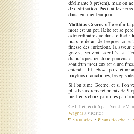
déclinante à présent), mais on ne
de distribution. Pas tant les noms
dans leur meilleur jour !
Matthias Goerne
offre enfin la p
mots est un peu lâche (et se perd
extraordinaire que dans le lied ; l
mais le détail de l'expression e
finesse des inflexions, la saveur
graves, souvent sacrifiés si l'
dramatiques (et donc pourvus d'a
sont d'un moelleux (et d'une fines
entendu. Et, chose plus étonnan
barytons dramatiques, les épisode
Si l'on aime Goerne, et si l'on v
plus beaux remerciements de Sieg
meilleurs choix parmi les parutio
Ce billet, écrit à par DavidLeMar
Wagner
a suscité :
8 roulades
::
sans ricochet
::