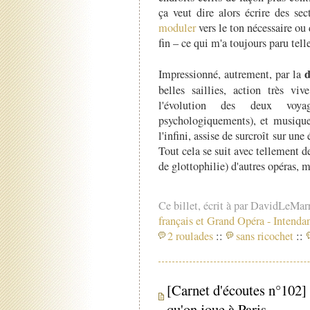
ça veut dire alors écrire des se
moduler
vers le ton nécessaire ou 
fin – ce qui m'a toujours paru tel
d
Impressionné, autrement, par la
belles saillies, action très vi
l'évolution des deux voy
psychologiquements), et musique
l'infini, assise de surcroît sur un
Tout cela se suit avec tellement de 
de glottophilie) d'autres opéras,
Ce billet, écrit à par DavidLeMar
français et Grand Opéra
-
Intenda
2 roulades
::
sans ricochet
::
[Carnet d'écoutes n°102]
qu'on joue à Paris