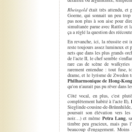
détaillée ou argumentée, simpleme
Rheingold
était très attendu, et
Goerne, qui sonnait un peu trop a
pas non plus à son aise pour dir
simultanée parue avec Rattle et la
ça a réglé la question des réécoute
En revanche, ici, la réussite est
reste toujours assez lumineux et p
nets que dans les plus grands orch
de l'acte II, le chef semble s'enfl
rare cas de scène de walkyries r
rarement entendue : tout fuse, tou
drame, et le lyrisme de Zweden t
Philharmonique de Hong-Kon
qu'on n'aurait pas pu rêver dans l
Côté vocal, en plus, c'est plut
complètement habité à l'acte II),
Sieglinde-cousine-de-Brünnhilde, 
poursuit son élévation vers l
Petra Lang
noir…) et même
, s
timbre peu gracieux, mais pas l'
beaucoup d'engagement. Moins 