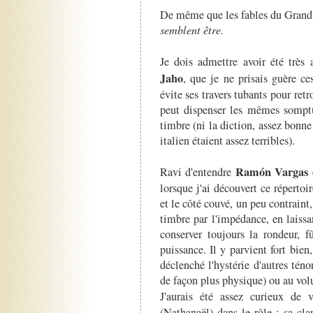
De même que les fables du Grand
semblent être.
Je dois admettre avoir été très
Jaho
, que je ne prisais guère c
évite ses travers tubants pour retr
peut dispenser les mêmes somptue
timbre (ni la diction, assez bonne 
italien étaient assez terribles).
Ramón Vargas
Ravi d'entendre
lorsque j'ai découvert ce réperto
et le côté couvé, un peu contraint, 
timbre par l'impédance, en laissan
conserver toujours la rondeur, f
puissance. Il y parvient fort bie
déclenché l'hystérie d'autres téno
de façon plus physique) ou au vo
J'aurais été assez curieux de 
(Nathanaël) dans le rôle : sa clar