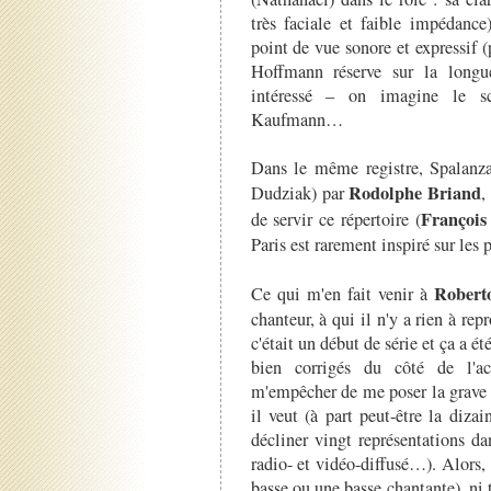
très faciale et faible impédance
point de vue sonore et expressif 
Hoffmann réserve sur la longueu
intéressé – on imagine le sc
Kaufmann…
Dans le même registre, Spalanza
Rodolphe Briand
Dudziak) par
,
François
de servir ce répertoire (
Paris est rarement inspiré sur les p
Robert
Ce qui m'en fait venir à
chanteur, à qui il n'y a rien à rep
c'était un début de série et ça a é
bien corrigés du côté de l'
m'empêcher de me poser la grave q
il veut (à part peut-être la diza
décliner vingt représentations d
radio- et vidéo-diffusé…). Alors,
basse ou une basse chantante), ni t