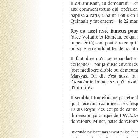
Il est amusant, au demeurant – e
aux commentateurs qui opéraien
baptisé à Paris, à Saint-Louis-en-L
Quinault y fut enterré – le 22 mar
fameux pour
Roy est aussi resté
(avec Voltaire et Rameau, ce qui
la postérité) sont peut-être ce qui 
puisque, en étudiant les deux aut
Il faut dire qu'il se répandait 
collègues – par jalousie envers les
(fort médiocre diable au demeuran
Marsyas. On dit c'est aussi la 
l'Académie Française, qu'il avait 
d'inimitiés.
Il semblait toutefois ne pas être
qu'il recevait (comme assez fréq
Palais-Royal, des coups de canne
dimension parodique de l
'Histoir
de velours, Minet, patte de velours
Interlude plaisant largement puisé chez