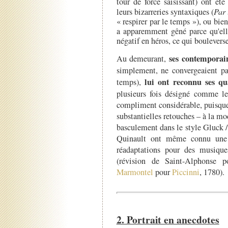
tour de force saisissant) ont ét
leurs bizarreries syntaxiques (
Par 
« respirer par le temps »), ou bie
a apparemment gêné parce qu'ell
négatif en héros, ce qui boulevers
ses contemporai
Au demeurant,
simplement, ne convergeaient pas
lui ont reconnu ses qu
temps),
plusieurs fois désigné comme le
compliment considérable, puisque 
substantielles retouches – à la m
basculement dans le style Gluck / 
Quinault ont même connu une c
réadaptations pour des musiqu
(révision de Saint-Alphonse
Marmontel
pour
Piccinni
, 1780).
2. Portrait en anecdotes