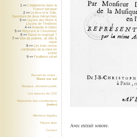
1 =>
L'italianisme dans la
France baroque
2 =>
Le livre et la Toile,
l'aventure de deux hiérarchies
3 =>
Leçons des Morts &
Leçons de Ténèbres
4 =>
Arabelle et Didon
5 =>
Woyzeck le Chourineur
6 =>
Nasal ou engorgé ?
7 =>
Voix de poitrine, de tête &
mixte
8 =>
Les trois vertus
cardinales de la mise en
scène
9 =>
Feuilleton sériel
Recueil de notes :
Diaire sur sol
Musique, domaine public
Les astuces de
CSS
Répertoire des contributions
(index)
Mentions légales
Tribune libre
Avec extrait sonore.
Contact