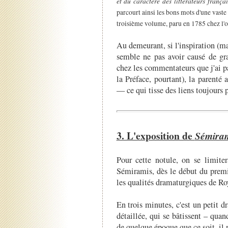
et du caractère des littérateurs françai
parcourt ainsi les bons mots d'une vaste s
troisième volume, paru en 1785 chez l
Au demeurant, si l'inspiration (ma
semble ne pas avoir causé de g
chez les commentateurs que j'ai p
la Préface, pourtant), la parenté 
— ce qui tisse des liens toujours p
3. L'exposition de
Sémira
Pour cette notule, on se limiter
Sémiramis, dès le début du premie
les qualités dramaturgiques de Ro
En trois minutes, c'est un petit 
détaillée, qui se bâtissent – qua
de quelque époque que ce soit, il n