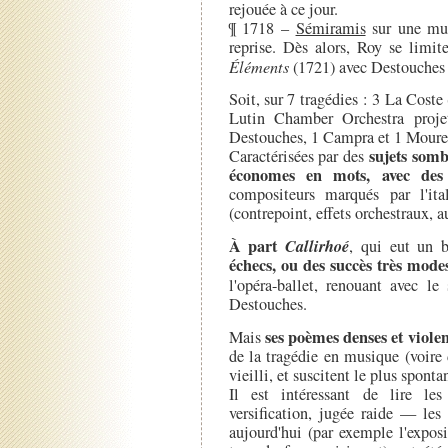
rejouée à ce jour.
¶ 1718 –
Sémiramis
sur une mu
reprise. Dès alors, Roy se limit
Éléments
(1721) avec Destouches 
Soit, sur 7 tragédies : 3 La Coste 
Lutin Chamber Orchestra projet
Destouches, 1 Campra et 1 Moure
sujets somb
Caractérisées par des
économes en mots, avec des
compositeurs marqués par l'it
(contrepoint, effets orchestraux, 
À part
Callirhoé
, qui eut un b
échecs, ou des succès très modes
l'opéra-ballet, renouant avec l
Destouches.
ses poèmes denses et viole
Mais
de la tragédie en musique (voire 
vieilli, et suscitent le plus spont
Il est intéressant de lire le
versification, jugée raide — le
aujourd'hui (par exemple l'exposi