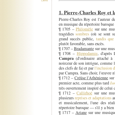
Liens
1. Pierre-Charles Roy et 
Pierre-Charles Roy est l'auteur 
en musique du répertoire baroque 
¶ 1705 –
Philomèle
sur une mu
tragédies
sombres
(où se sont su
grand succès public,
tandis que
plutôt favorable, sans excès.
¶ 1707 –
Bradamante
sur une mu
¶ 1708 –
Hippodamie
, d'après
Campra
(d'ordinaire attaché à 
noirceur de son intrigue, comme l
des clefs de fa) et par
l'inclusion d
par Campra. Sans choir, l'œuvre n
¶ 1712 –
Créüse l'Athénienne
sur
premier acte, comme plus tard
Is
très ouvertement inspiré de celui 
¶ 1712 –
Callirhoé
sur une mu
plusieurs
reprises et adaptations
au
et musicalement, l'une des réali
répertoire baroque — s'il y a bie
¶ 1717 –
Ariane
sur une musiq