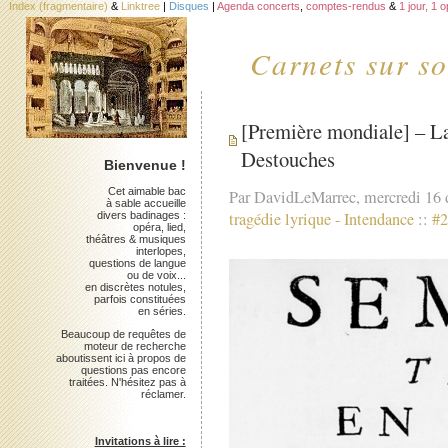
Index (fragmentaire)
&
Linktree
|
Disques
|
Agenda concerts
,
comptes-rendus
&
1 jour, 1 
Carnets sur so
[Première mondiale] – La
Destouches
Bienvenue !
Cet aimable bac
Par DavidLeMarrec, mercredi 16
à sable accueille
tragédie lyrique
-
Intendance
::
#2
divers badinages :
opéra, lied,
théâtres & musiques
interlopes,
questions de langue
ou de voix...
en discrètes notules,
parfois constituées
en séries.
Beaucoup de requêtes de
moteur de recherche
aboutissent ici à propos de
questions pas encore
traitées. N'hésitez pas à
réclamer.
Invitations à lire :