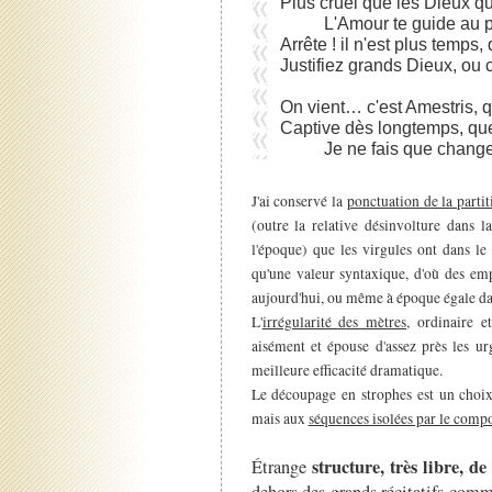
Plus cruel que les Dieux qu
L'Amour te guide au p
Arrête ! il n'est plus temps
Justifiez grands Dieux, ou 
On vient… c'est Amestris, q
Captive dès longtemps, quel
Je ne fais que change
J'ai conservé la
ponctuation de la partit
(outre la relative désinvolture dans l
l'époque) que les virgules ont dans le 
qu'une valeur syntaxique, d'où des em
aujourd'hui, ou même à époque égale dans
L'
irrégularité des mètres
, ordinaire e
aisément et épouse d'assez près les u
meilleure efficacité dramatique.
Le découpage en strophes est un choix
mais aux
séquences isolées par le compo
structure, très libre,
Étrange