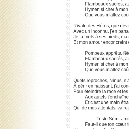
Flambeaux sacrés, aut
Hymen si cher à mon 
Que vous m'allez coût
Rivale des Héros, que dev
Avec un inconnu, j'en partag
Je la mets à ses pieds, ma g
Et mon amour encor craint d
Pompeux apprêts, fête
Flambeaux sacrés, aut
Hymen si cher à mon 
Que vous m'allez coût
Quels reproches, Ninus, n'as
À périr en naissant, j'ai co
Pour éteindre la race et les 
Aux autels j'enchaîne
Et c'est une main étr
Qui de mes attentats, va recu
Triste Sémirami
Faut-il que ton cœur t