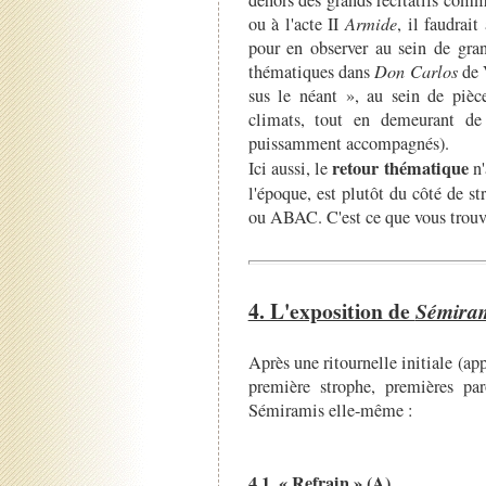
dehors des grands récitatifs comme
ou à l'acte II
Armide
, il faudrai
pour en observer au sein de gran
thématiques dans
Don Carlos
de 
sus le néant », au sein de pièce
climats, tout en demeurant de 
puissamment accompagnés).
retour thématique
Ici aussi, le
n'
l'époque, est plutôt du côté de
ou ABAC. C'est ce que vous trou
4. L'exposition de
Sémira
Après une ritournelle initiale (ap
première strophe, premières pa
Sémiramis elle-même :
4.1. « Refrain » (A)