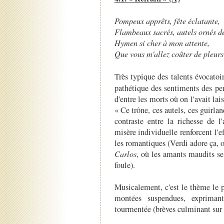
Pompeux apprêts, fête éclatante,
Flambeaux sacrés, autels ornés de
Hymen si cher à mon attente,
Que vous m'allez coûter de pleurs
Très typique des talents évocato
pathétique des sentiments des p
d'entre les morts où on l'avait la
« Ce trône, ces autels, ces guirla
contraste entre la richesse de l
misère individuelle renforcent l'e
les romantiques (Verdi adore ça, o
Carlos
, où les amants maudits se
foule).
Musicalement, c'est le thème le p
montées suspendues, expriman
tourmentée (brèves culminant sur