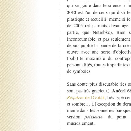
qui se goûte dans le silence, d'u
2012
est l'un de ceux qui distille
plastique et recueilli, même si le 
de 2005 (et j'aimais davantage 
partie, que Netrebko). Bien 
incontournable, et pas seulement
depuis publié la bande de la créa
œuvre avec une sorte d'objectiv
lisibilité maximale du contrepo
personnalités, toutes imparfaites
de symboles.
Sans doute plus discutable (les s
Ančerl 6
sont pas très gracieux),
Requiem
de Dvořák
, très typé c
et sombre… à l'exception du derni
même dans les sonneries baroques
version
poisseuse
, du point 
musicalement.