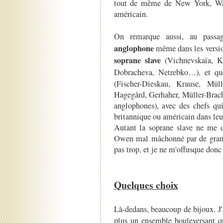
tout de même de New York, Was
américain.
On remarque aussi, au passa
anglophone
même dans les versio
soprane slave
(Vichnevskaïa, K
Dobracheva, Netrebko…), et q
(Fischer-Dieskau, Krause, Mül
Hagegård, Gerhaher, Müller-Brac
anglophones), avec des chefs qui
britannique ou américain dans leur
Autant la soprane slave ne me dé
Owen mal mâchonné par de grands
pas trop, et je ne m'offusque donc 
Quelques choix
Là-dedans, beaucoup de bijoux. J
plus un ensemble bouleversant q