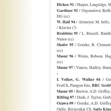
Hickox 91
/ Harper, Langridge, S
Gardiner 92
/ Orgonašová, Rolf
DG (cc)
W. Hall 94
/ Altmeyer, M. Sells,
/ Klavier (?)
Brabbins 95
/ L. Russell, Randl
Naxos (cc)
Shafer 95
/ Goerke, R. Clement,
(cc)
Masur 96
/ Wiens, Robson, Ha
(cc)
Masur 97
/ Vaness, Hadley, Ham
-
I. Volkov, G. Walker 04
/ Gur
BBC Scott
FestCh, Paragon Ens,
Masur 05
/ Brewer, A.D. Griffey,
Rilling 07
/ Dash, J. Taylor, Gerh
Ozawa 09
/ Goerke, A.D. Griff
Saito Kin
OpSg, Ritsuyukai Ch,