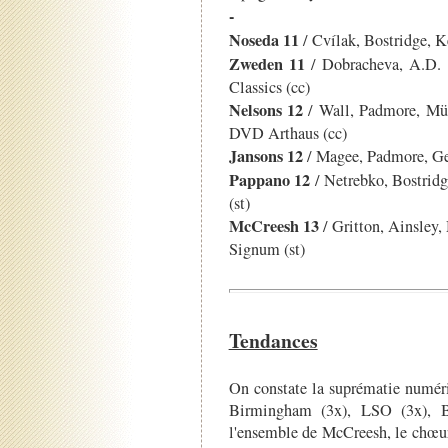
-
Noseda 11
/ Cvílak, Bostridge, K
Zweden 11
/ Dobracheva, A.D. 
Classics (cc)
Nelsons 12
/ Wall, Padmore, Mü
DVD Arthaus (cc)
Jansons 12
/ Magee, Padmore, Ge
Pappano 12
/ Netrebko, Bostrid
(st)
McCreesh 13
/ Gritton, Ainsley
Signum (st)
Tendances
On constate la suprématie numéri
Birmingham (3x), LSO (3x), B
l'ensemble de McCreesh, le chœur