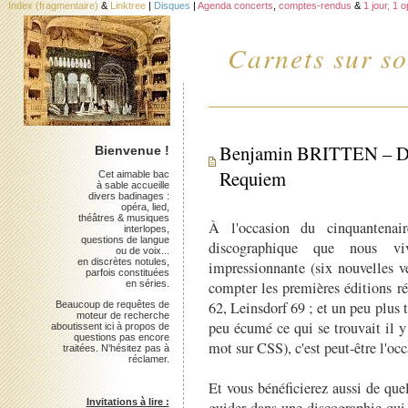
Index (fragmentaire)
&
Linktree
|
Disques
|
Agenda concerts
,
comptes-rendus
&
1 jour, 1 
Carnets sur so
Benjamin BRITTEN – Dis
Bienvenue !
Requiem
Cet aimable bac
à sable accueille
divers badinages :
opéra, lied,
théâtres & musiques
À l'occasion du cinquantenai
interlopes,
questions de langue
discographique que nous viv
ou de voix...
en discrètes notules,
impressionnante (six nouvelles v
parfois constituées
en séries.
compter les premières éditions r
62, Leinsdorf 69 ; et un peu plus
Beaucoup de requêtes de
moteur de recherche
peu écumé ce qui se trouvait il y
aboutissent ici à propos de
questions pas encore
mot sur CSS), c'est peut-être l'occ
traitées. N'hésitez pas à
réclamer.
Et vous bénéficierez aussi de qu
Invitations à lire :
guider dans une discographie qui