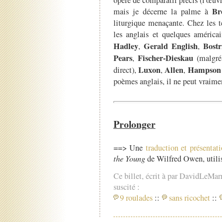
opéré de comparatif précis (l'œuvre
Br
mais je décerne la palme à
liturgique menaçante. Chez les t
les anglais et quelques américa
Hadley
Gerald English
Bostr
,
,
Pears
Fischer-Dieskau
,
(malgré 
Luxon
Allen
Hampson
direct),
,
,
poèmes anglais, il ne peut vraime
Prolonger
==> Une
traduction et présentat
the Young
de Wilfred Owen, utilis
Ce billet, écrit à par DavidLeMar
suscité :
9 roulades
::
sans ricochet
::