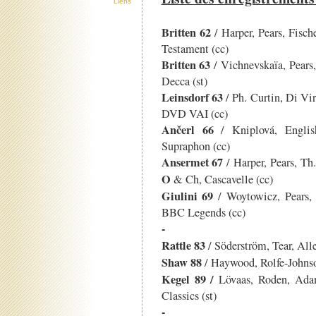
Liens
Britten 62
/ Harper, Pears, Fisc
Testament (cc)
Britten 63
/ Vichnevskaïa, Pears
Decca (st)
Leinsdorf 63
/ Ph. Curtin, Di Vi
DVD VAI (cc)
Ančerl 66
/ Kniplová, Engli
Supraphon (cc)
Ansermet 67
/ Harper, Pears, Th
O
& Ch, Cascavelle (cc)
Giulini 69
/ Woytowicz, Pears,
BBC Legends (cc)
-
Rattle 83
/ Söderström, Tear, All
Shaw 88
/ Haywood, Rolfe-Johns
Kegel 89 /
Lövaas, Roden, Ada
Classics (st)
-