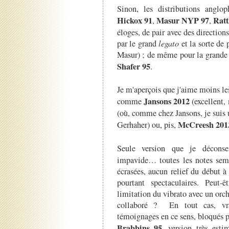
Sinon, les distributions angl
Hickox 91
Masur NYP 97
Ratt
,
,
éloges, de pair avec des directions
par le grand
legato
et la sorte de 
Masur) ; de même pour la grande f
Shafer 95
.
Je m'aperçois que j'aime moins les
Jansons 2012
comme
(excellent
(où, comme chez Jansons, je suis 
McCreesh 201
Gerhaher) ou, pis,
Seule version que je déconse
impavide… toutes les notes semb
écrasées, aucun relief du début à
pourtant spectaculaires. Peut-ê
limitation du vibrato avec un orc
collaboré ? En tout cas, vrai
témoignages en ce sens, bloqués p
Brabbins 95
, version très es