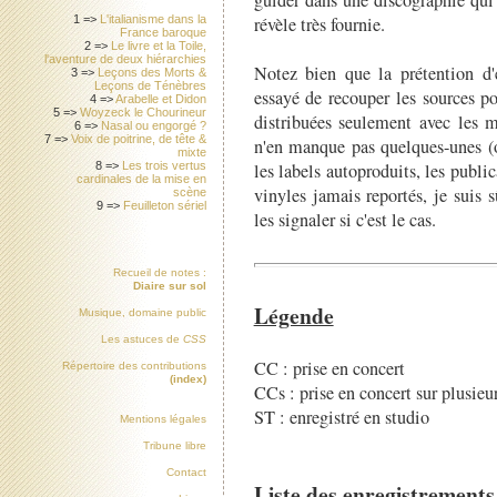
révèle très fournie.
1 =>
L'italianisme dans la
France baroque
2 =>
Le livre et la Toile,
l'aventure de deux hiérarchies
Notez bien que la prétention d'e
3 =>
Leçons des Morts &
Leçons de Ténèbres
essayé de recouper les sources p
4 =>
Arabelle et Didon
5 =>
Woyzeck le Chourineur
distribuées seulement avec les m
6 =>
Nasal ou engorgé ?
7 =>
Voix de poitrine, de tête &
n'en manque pas quelques-unes (o
mixte
les labels autoproduits, les public
8 =>
Les trois vertus
cardinales de la mise en
vinyles jamais reportés, je suis
scène
9 =>
Feuilleton sériel
les signaler si c'est le cas.
Recueil de notes :
Diaire sur sol
Légende
Musique, domaine public
Les astuces de
CSS
CC : prise en concert
Répertoire des contributions
(index)
CCs : prise en concert sur plusieu
ST : enregistré en studio
Mentions légales
Tribune libre
Contact
Liste des enregistrements