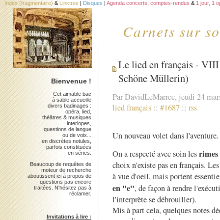
Index (fragmentaire)
&
Linktree
|
Disques
|
Agenda concerts
,
comptes-rendus
&
1 jour, 1 
Carnets sur so
Le lied en français - VII
Schöne Müllerin)
Bienvenue !
Cet aimable bac
Par DavidLeMarrec, jeudi 24 mar
à sable accueille
lied français
::
#1687
::
rss
divers badinages :
opéra, lied,
théâtres & musiques
interlopes,
questions de langue
Un nouveau volet dans l'aventure.
ou de voix...
en discrètes notules,
parfois constituées
rimes 
On a respecté avec soin les
en séries.
choix n'existe pas en français. L
Beaucoup de requêtes de
moteur de recherche
à vue d'oeil, mais portent essentie
aboutissent ici à propos de
questions pas encore
en "e"
, de façon à rendre l'exécut
traitées. N'hésitez pas à
réclamer.
l'interprète se débrouiller).
Mis à part cela, quelques notes dé
Invitations à lire :