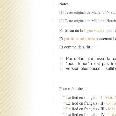
Notes
In
[
1
] Texte original de Müller : "
Stu
[
2
] Texte original de Müller : "Hor
Partition de la
ligne vocale
t
Et
partition originale
contenant l
Et comme déjà dit :
Par défaut, j'ai laissé la h
"pour ténor" n'est pas t
version plus basse, il suffit
--
Pour mémoire :
Le lied en français - I -
Moi, A
Le lied en français - II -
Conve
Le lied en français - III -
Je la
Le lied en français - IV -
Il é