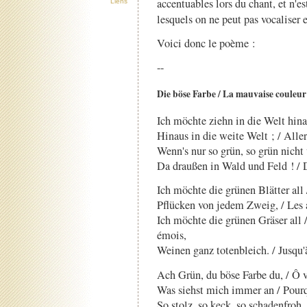
accentuables lors du chant, et n'e
Liens
lesquels on ne peut pas vocaliser e
Voici donc le poème :
--
Die böse Farbe / La mauvaise couleur
Ich möchte ziehn in die Welt hinaus
Hinaus in die weite Welt ; / Aller
Wenn's nur so grün, so grün nicht w
Da draußen in Wald und Feld ! / D
Ich möchte die grünen Blätter all / 
Pflücken von jedem Zweig, / Les 
Ich möchte die grünen Gräser all /
émois,
Weinen ganz totenbleich. / Jusqu'à
Ach Grün, du böse Farbe du, / Ô v
Was siehst mich immer an / Pourq
So stolz, so keck, so schadenfroh, 