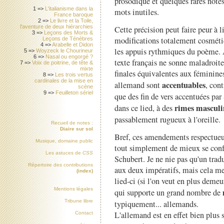
prosodique et quelques rares notes
1 =>
L'italianisme dans la
mots inutiles.
France baroque
2 =>
Le livre et la Toile,
l'aventure de deux hiérarchies
Cette précision peut faire peur à l
3 =>
Leçons des Morts &
modifications totalement cosmétiq
Leçons de Ténèbres
4 =>
Arabelle et Didon
les appuis rythmiques du poème. A
5 =>
Woyzeck le Chourineur
6 =>
Nasal ou engorgé ?
texte français ne sonne maladroit
7 =>
Voix de poitrine, de tête &
mixte
finales équivalentes aux féminines
8 =>
Les trois vertus
cardinales de la mise en
accentuables
allemand sont
, cont
scène
9 =>
Feuilleton sériel
que des fin de vers accentuées par 
rimes masculi
dans ce lied, à des
passablement rugueux à l'oreille.
Recueil de notes :
Diaire sur sol
Bref, ces amendements respectueux
Musique, domaine public
tout simplement de mieux se confo
Les astuces de
CSS
Schubert. Je ne nie pas qu'un trad
Répertoire des contributions
aux deux impératifs, mais cela me 
(index)
lied-ci (si l'on veut en plus demeu
Mentions légales
qui supporte un grand nombre de
Tribune libre
typiquement... allemands.
L'allemand est en effet bien plus 
Contact