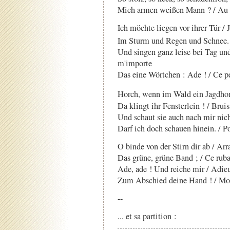
Mich armen weißen Mann ? / Au 
Ich möchte liegen vor ihrer Tür / J
Im Sturm und Regen und Schnee
Und singen ganz leise bei Tag und
m'importe
Das eine Wörtchen : Ade ! / Ce p
Horch, wenn im Wald ein Jagdhor
Da klingt ihr Fensterlein ! / Bruis
Und schaut sie auch nach mir nicht
Darf ich doch schauen hinein. / Po
O binde von der Stirn dir ab / Arr
Das grüne, grüne Band ; / Ce ruban
Ade, ade ! Und reiche mir / Adieu
Zum Abschied deine Hand ! / Mon
--
... et sa partition :