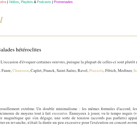
opéra
|
Vidéos
,
Playlists
&
Podcasts
|
Promenades
l
Balades hétéroclites
. L'occasion d'évoquer certaines oeuvres, puisque la plupart de celles-ci sont plutôt
. Faure,
Chausson
, Caplet, Franck, Saint-Saëns, Ravel,
Piazzola
, Fibich, Medtner,
Sc
uillement extrême. Un double minimalisme : les mêmes formules d'accord, les 
arcimonie de moyens tout à fait
excessive
. Ennuyeux à jouer, vu le tempo requis (
re magnétique qui s'en dégage, une sorte de tension (accords pas parfaits) app
outer en revanche, n'était la durée un peu excessive pour l'exécution en concert
norm