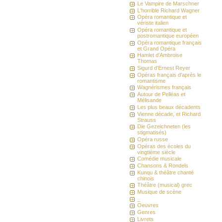
Le Vampire de Marschner
L'horrible Richard Wagner
Opéra romantique et
vériste italien
Opéra romantique et
postromantique européen
Opéra romantique français
et Grand Opéra
Hamlet d'Ambroise
Thomas
Sigurd d'Ernest Reyer
Opéras français d'après le
romantisme
Wagnérismes français
Autour de Pelléas et
Mélisande
Les plus beaux décadents
Vienne décade, et Richard
Strauss
Die Gezeichneten (les
stigmatisés)
Opéra russe
Opéras des écoles du
vingtième siècle
Comédie musicale
Chansons & Rondels
Kunqu & théâtre chanté
chinois
Théâtre (musical) grec
Musique de scène
_
Oeuvres
Genres
Livrets