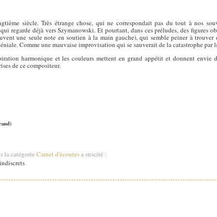
gtième siècle. Très étrange chose, qui ne correspondait pas du tout à nos sou
qui regarde déjà vers Szymanowski. Et pourtant, dans ces préludes, des figures ob
ouvent une seule note en soutien à la main gauche), qui semble peiner à trouver des
éniale. Comme une mauvaise improvisation qui se sauverait de la catastrophe par la 
spiration harmonique et les couleurs mettent en grand appétit et donnent envie d
rises de ce compositeur.
rand)
s la catégorie
Carnet d'écoutes
a suscité :
ndiscrets