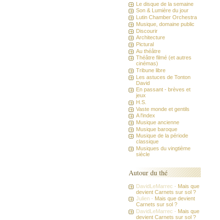
Le disque de la semaine
Son & Lumière du jour
Lutin Chamber Orchestra
Musique, domaine public
Discourir
Architecture
Pictural
Au théâtre
Théâtre filmé (et autres
cinémas)
Tribune libre
Les astuces de Tonton
David
En passant - brèves et
jeux
H.S.
Vaste monde et gentils
A l'index
Musique ancienne
Musique baroque
Musique de la période
classique
Musiques du vingtième
siècle
Autour du thé
DavidLeMarrec -
Mais que
devient Carnets sur sol ?
Julien -
Mais que devient
Carnets sur sol ?
DavidLeMarrec -
Mais que
devient Carnets sur sol ?