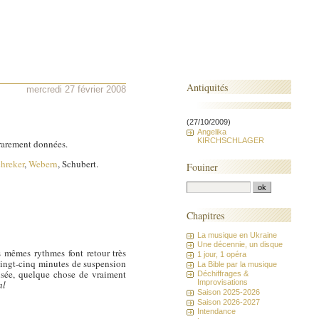
Antiquités
mercredi 27 février 2008
(27/10/2009)
Angelika
KIRCHSCHLAGER
 rarement données.
hreker
,
Webern
, Schubert.
Fouiner
Chapitres
La musique en Ukraine
Une décennie, un disque
mêmes rythmes font retour très
1 jour, 1 opéra
vingt-cinq minutes de suspension
La Bible par la musique
aisée, quelque chose de vraiment
Déchiffrages &
Improvisations
al
Saison 2025-2026
Saison 2026-2027
Intendance