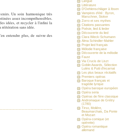
Langue
Littérature
D'Oehlenschläger à Ibsen
venirs. Un soin harmonique très
Vampires d'été : Byron,
Marschner, Stoker
stinées assez incompréhensibles.
Zorro et ses mythes
 idées, et recycler à l'infini la
Citations passantes
réitération sans idée.
Poésie, lied & lieder
Découverte du lied
'en entendre plus, de suivre des
Clara Wieck-Schumann
Alma Schindler-Mahler
Projet lied français
Mélodie française
Découverte de la mélodie
Faust
Via Crucis de Liszt
Goblin Awards, Sélection
Lutins & Putti d'incarnat
Les plus beaux récitatifs
Premiers opéras
Baroque français et
tragédie lyrique
Opéra baroque européen
Opéra seria
Opéras de l'ère classique
Andromaque de Grétry
(1780)
Tirso, Molière,
Beaumarchais, Da Ponte
et Mozart
Opéra-comique (et
opérette)
Opéra romantique
allemand