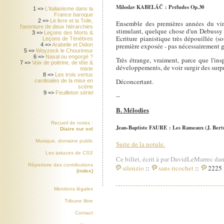
Miloslav KABELÁČ : Préludes Op.30
1 =>
L'italianisme dans la
France baroque
2 =>
Le livre et la Toile,
Ensemble des premières années du vin
l'aventure de deux hiérarchies
stimulant, quelque chose d'un Debussy 
3 =>
Leçons des Morts &
Ecriture pianistique très dépouillée (s
Leçons de Ténèbres
première exposée - pas nécessairement g
4 =>
Arabelle et Didon
5 =>
Woyzeck le Chourineur
6 =>
Nasal ou engorgé ?
Très étrange, vraiment, parce que l'in
7 =>
Voix de poitrine, de tête &
développements, de voir surgir des surp
mixte
8 =>
Les trois vertus
Déconcertant.
cardinales de la mise en
scène
9 =>
Feuilleton sériel
--
B. Mélodies
Recueil de notes :
Jean-Baptiste FAURE : Les Rameaux (J. Bert
Diaire sur sol
Musique, domaine public
Suite de la notule.
Les astuces de
CSS
Ce billet, écrit à par DavidLeMarrec dan
Répertoire des contributions
silenzio
::
sans ricochet
::
2225 i
(index)
Mentions légales
Tribune libre
Contact