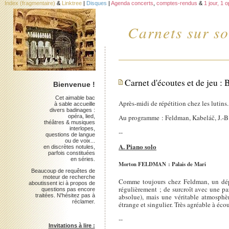
Index (fragmentaire)
&
Linktree
|
Disques
|
Agenda concerts
,
comptes-rendus
&
1 jour, 1 
Carnets sur so
Carnet d'écoutes et de jeu : 
Bienvenue !
Cet aimable bac
Après-midi de répétition chez les lutins
à sable accueille
divers badinages :
opéra, lied,
Au programme : Feldman, Kabeláč, J.-B
théâtres & musiques
interlopes,
--
questions de langue
ou de voix...
A. Piano solo
en discrètes notules,
parfois constituées
en séries.
Morton FELDMAN : Palais de Mari
Beaucoup de requêtes de
moteur de recherche
Comme toujours chez Feldman, un dépo
aboutissent ici à propos de
régulièrement ; de surcroît avec une p
questions pas encore
absolue), mais une véritable atmosphè
traitées. N'hésitez pas à
réclamer.
étrange et singulier. Très agréable à éc
--
Invitations à lire :