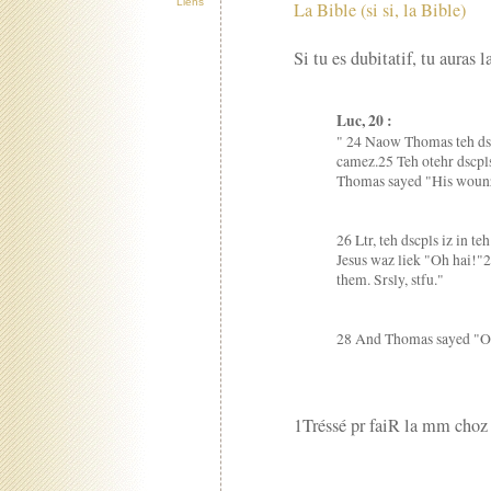
Liens
La Bible (si si, la Bible)
Si tu es dubitatif, tu auras 
Luc, 20 :
" 24 Naow Thomas teh dsc
camez.25 Teh otehr dscp
Thomas sayed "His woun
26 Ltr, teh dscpls iz in t
Jesus waz liek "Oh hai!
them. Srsly, stfu."
28 And Thomas sayed "O
1Tréssé pr faiR la mm choz