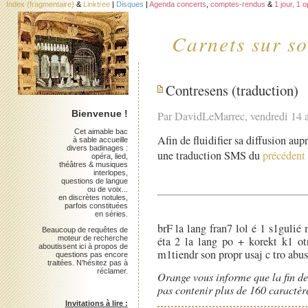
Index (fragmentaire)
&
Linktree
|
Disques
|
Agenda concerts
,
comptes-rendus
&
1 jour, 1 
Carnets sur so
Contresens (traduction)
Bienvenue !
Par DavidLeMarrec, vendredi 14 
Cet aimable bac
Afin de fluidifier sa diffusion aup
à sable accueille
divers badinages :
une traduction SMS du
précédent 
opéra, lied,
théâtres & musiques
interlopes,
questions de langue
ou de voix...
en discrètes notules,
parfois constituées
en séries.
brF la lang fran7 lol é 1 s1gulié
Beaucoup de requêtes de
moteur de recherche
éta 2 la lang po + korekt k1 otr
aboutissent ici à propos de
m1tiendr son propr usaj c tro abusé
questions pas encore
traitées. N'hésitez pas à
réclamer.
Orange vous informe que la fin d
pas contenir plus de 160 caractèr
Invitations à lire :