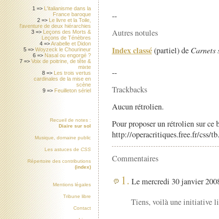
1 =>
L'italianisme dans la
--
France baroque
2 =>
Le livre et la Toile,
l'aventure de deux hiérarchies
Autres notules
3 =>
Leçons des Morts &
Leçons de Ténèbres
4 =>
Arabelle et Didon
Index classé
(partiel) de
Carnets 
5 =>
Woyzeck le Chourineur
6 =>
Nasal ou engorgé ?
7 =>
Voix de poitrine, de tête &
mixte
--
8 =>
Les trois vertus
cardinales de la mise en
scène
Trackbacks
9 =>
Feuilleton sériel
Aucun rétrolien.
Recueil de notes :
Pour proposer un rétrolien sur ce b
Diaire sur sol
http://operacritiques.free.fr/css/
Musique, domaine public
Les astuces de
CSS
Commentaires
Répertoire des contributions
(index)
1.
Le mercredi 30 janvier 2008
Mentions légales
Tribune libre
Tiens, voilà une initiative 
Contact