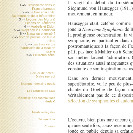
Il s'agit du début du troisi
1 =>
L'italianisme dans la
Siegmund von Hausegger (1911), 
France baroque
mouvement, en mineur.
2 =>
Le livre et la Toile,
l'aventure de deux hiérarchies
3 =>
Leçons des Morts &
Hausegger était célèbre comme c
Leçons de Ténèbres
4 =>
Arabelle et Didon
joué la
Neuvième Symphonie
de B
5 =>
Woyzeck le Chourineur
la prodigieuse orchestration, la v
6 =>
Nasal ou engorgé ?
7 =>
Voix de poitrine, de tête &
symphonie, en particulier dans 
mixte
8 =>
Les trois vertus
postromantiques à la façon de Fr
cardinales de la mise en
pâlit pas face à Mahler ou à Schre
scène
9 =>
Feuilleton sériel
son métier forcent l'admiration.
des situations aussi marquantes q
constante de son inspiration est as
Recueil de notes :
Diaire sur sol
Dans son dernier mouvement, 
superfétatoire, vu le peu de plu
Musique, domaine public
chante du Goethe de façon un 
Les astuces de
CSS
véritablement pas de ce disposit
Répertoire des contributions
sélection de symphonies chaude
(index)
--
Mentions légales
L'oeuvre, bien plus rare encore q
Tribune libre
qu'une seule fois, assez récemme
Contact
jouée en public depuis sa créati