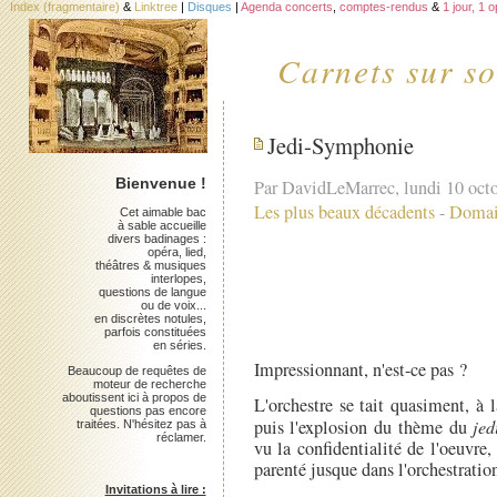
Index (fragmentaire)
&
Linktree
|
Disques
|
Agenda concerts
,
comptes-rendus
&
1 jour, 1 
Carnets sur so
Jedi-Symphonie
Bienvenue !
Par DavidLeMarrec, lundi 10 oct
Les plus beaux décadents
-
Domai
Cet aimable bac
à sable accueille
divers badinages :
opéra, lied,
théâtres & musiques
interlopes,
questions de langue
ou de voix...
en discrètes notules,
parfois constituées
en séries.
Impressionnant, n'est-ce pas ?
Beaucoup de requêtes de
moteur de recherche
aboutissent ici à propos de
L'orchestre se tait quasiment, à 
questions pas encore
puis l'explosion du thème du
jed
traitées. N'hésitez pas à
réclamer.
vu la confidentialité de l'oeuvre
parenté jusque dans l'orchestration
Invitations à lire :