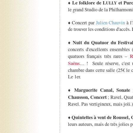
Le folklore de L
et Purc
♦
ULLY
le grand Studio de la Philharmoni
♦ Concert par
Julien Chauvin
à l
de trouver les conditions d'accès. 
Nuit du Quatuor du Festiva
♦
concerts d'excellents ensembles 
R
quatuors français très rares –
Saëns
… ! Seule réserve, c'est
chambre dans cette salle (25€ le 
Le 1er.
Marguerite Canal, Sonate 
♦
Chausson, Concert
; Ravel, Quat
Ravel. Pas vertigineux, mais joli.
Quintettes à vent de Roussel, C
♦
leurs auteurs, mais de très jolies p