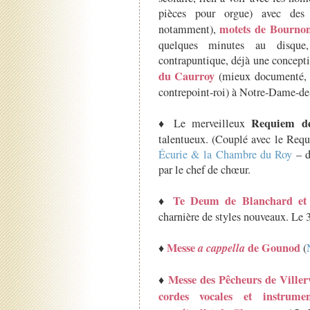
pièces pour orgue) avec des d
motets de Bournon
notamment),
quelques minutes au disque,
contrapuntique, déjà une concept
du Caurroy
(mieux documenté, et
contrepoint-roi) à Notre-Dame-de-
Requiem de
♦ Le merveilleux
talentueux. (Couplé avec le Req
Écurie & la Chambre du Roy
– d
par le chef de chœur.
Te Deum de Blanchard et
♦
charnière de styles nouveaux. Le 
Messe
a cappella
de Gounod
♦
(
Messe des Pêcheurs de Viller
♦
cordes vocales et instrum