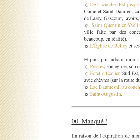
☼
De Luzarches Est jusqu'
Côme-et-Saint-Damien, cav
de Lassy, Gascourt, lavoirs
☼
Saint-Quentin-en-Yveli
ville faite par des conc
beaucoup, en réalité).
☼
L'Église de Belloy
et ses
Et puis, plus urbain, moins 
☼
Presles
, son église, son c
☼
Forêt d'Écouen
Sud-Est, 
avec chèvres (sur la route du
☼
Lac Daumesnil au couch
☼
Saint-Augustin
.
00. Manqué !
En raison de l'expiration de mon