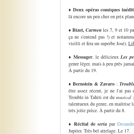
Deux opéras comiques inédit
♦
là encore un peu cher en prix plan
Bizet,
Carmen
♦
les 7, 9 et 10 pa
ça ne s'entend pas !) et notam
vieilli et fera un superbe José).
Lib
Messager
Les pe
♦
, le délicieux
genre léger, mais à peu près jamai
À partir du 19.
Bernstein & Zavaro
Trouble
♦
:
être assez récent, je ne l'ai pas
Trouble in Tahiti est du
musical
;
talentueux du genre, en maîtrise l
très jolie pièce. À partir du 8.
Récital de
seria
♦
par
Desandr
Jupiter. Très bel attelage. Le 17.