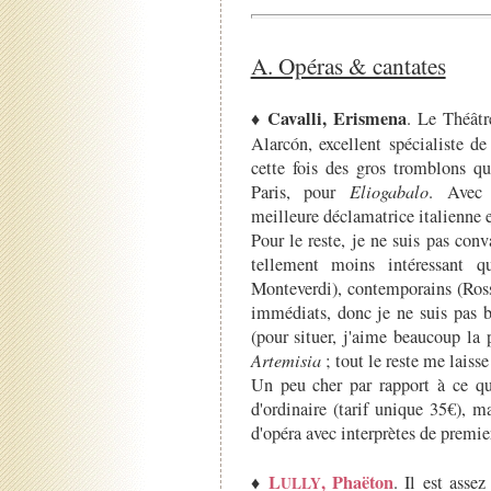
A. Opéras & cantates
Cavalli, Erismena
♦
. Le Théâtr
Alarcón, excellent spécialiste d
cette fois des gros tromblons qu
Paris, pour
Eliogabalo
. Ave
meilleure déclamatrice italienne e
Pour le reste, je ne suis pas con
tellement moins intéressant q
Monteverdi), contemporains (Ros
immédiats, donc je ne suis pas b
(pour situer, j'aime beaucoup la 
Artemisia
; tout le reste me laisse 
Un peu cher par rapport à ce qu'
d'ordinaire (tarif unique 35€), m
d'opéra avec interprètes de premie
L
, Phaëton
♦
. Il est asse
ULLY