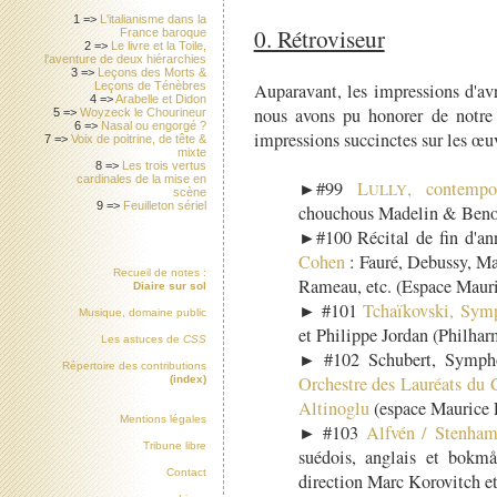
1 =>
L'italianisme dans la
0. Rétroviseur
France baroque
2 =>
Le livre et la Toile,
l'aventure de deux hiérarchies
3 =>
Leçons des Morts &
Auparavant, les impressions d'avr
Leçons de Ténèbres
4 =>
Arabelle et Didon
nous avons pu honorer de notre 
5 =>
Woyzeck le Chourineur
6 =>
Nasal ou engorgé ?
impressions succinctes sur les œuvr
7 =>
Voix de poitrine, de tête &
mixte
8 =>
Les trois vertus
cardinales de la mise en
►#99
L
, contempo
ULLY
scène
9 =>
Feuilleton sériel
chouchous Madelin & Benos
►#100 Récital de fin d'an
Cohen
: Fauré, Debussy, Ma
Recueil de notes :
Rameau, etc. (Espace Mauri
Diaire sur sol
► #101
Tchaïkovski, Sym
Musique, domaine public
et Philippe Jordan (Philhar
Les astuces de
CSS
► #102 Schubert, Sympho
Répertoire des contributions
Orchestre des Lauréats du 
(index)
Altinoglu
(espace Maurice F
Mentions légales
► #103
Alfvén / Stenha
Tribune libre
suédois, anglais et bokmå
Contact
direction Marc Korovitch et