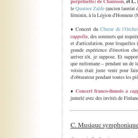
perpétuelle) de Chausson
et L.
,
le
Quatuor Zaïde
(ancien lauréat
féminin, à la Légion d'Honneur (S
♦ Concert du
Chœur de l'Orches
cappella
, des sommets qui requièr
et d'articulation, pour lesquelles 
grande expérience d'émotion ch
arriver tôt, je suppose. Et suppo
que mélomane – pendant un de l
voisin était juste venir pour fai
d'obturateur pendant toutes les piè
Concert franco-finnois
a cap
♦
jumelé avec des invités de Finlan
C. Musique symphoniqu