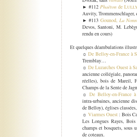
► #112
Phaëton
de L
ULL
Auvity, Trommenschlager, e
► #113
Gounod,
La Nonn
Devos, Santoni, M. Lebègu
rendu en cours)
Et quelques déambulations illustr
☼
De Belloy-en-France à 
Tremblay…
☼
De Luzarches Ouest à Sa
ancienne collégiale, panoram
réelles), bois de Mareil,
Champs de la Sente de Ja
☼
De Belloy-en-France à 
intra-urbaines, ancienne dis
de Belloy), églises classées
☼
Viarmes Ouest
: Bois Ca
Les Longues Rayes, Bois 
champs et bosquets, sous un
de coteaux.