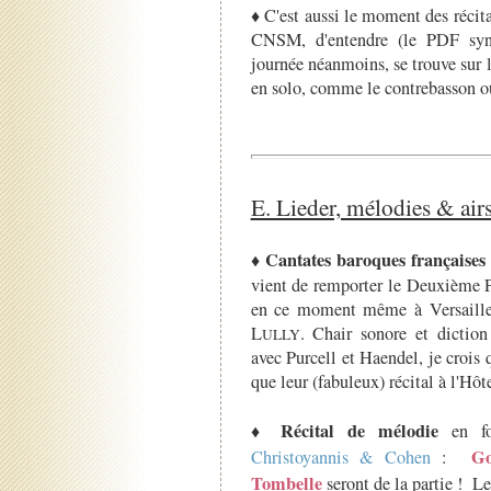
♦ C'est aussi le moment des récita
CNSM, d'entendre (le PDF syno
journée néanmoins, se trouve sur 
en solo, comme le contrebasson o
E. Lieder, mélodies & air
Cantates baroques françaises
♦
vient de remporter le Deuxième P
en ce moment même à Versailles
L
. Chair sonore et dictio
ULLY
avec Purcell et Haendel, je croi
que leur (fabuleux) récital à l'Hô
Récital de mélodie
♦
en fo
Go
Christoyannis & Cohen
:
Tombelle
seront de la partie ! Le