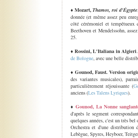
Mozart,
Thamos, roi d'Égypte
♦
donnée (et même assez peu enregi
côté cérémoniel et tempêtueux q
Beethoven et Mendelssohn, assez 
25.
Rossini, L'Italiana in Algieri
♦
de Bologne
, avec une belle distri
Gounod, Faust. Version origin
♦
des variantes musicales), parra
particulièrement réjouissante (
G
anciens (
Les Talens Lyriques
).
Gounod, La Nonne sanglant
♦
d'après le segment corresponda
quelques années, c'est un très bel 
Orchestra et d'une distribution
Lebègue, Spyres, Heyboer, Teitge