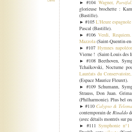
Liens
► #104
Wagner,
Parsifal
glorieuse brochette : Kam
(Bastille).
► #105
L'Heure espagnole
Pascal (Bastille).
► #106
Verdi, Requiem.
Mazzola
(Saint-Quentin-en-
► #107
Hymnes napoléon
Vierne ! (Saint-Louis des I
► #108 Beethoven, Symph
Tchaïkovski, Nocturne pou
Lauréats du Conservatoire,
(Espace Maurice Fleuret).
► #109 Schumann, Symph
Strauss, Don Juan. Grim
(Philharmonie). Plus bel or
► #110
Calypso & Telema
contemporain de
Rinaldo
d
(avec détails montrés sur par
► #111
Symphonie n°1 
Dvořák, sans
vibrato
(Norri