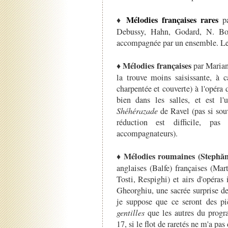
Mélodies françaises rares
♦
p
Debussy, Hahn, Godard, N. Bou
accompagnée par un ensemble. Le
Mélodies françaises
♦
par Marian
la trouve moins saisissante, à 
charpentée et couverte) à l'opéra 
bien dans les salles, et est l'
Shéhérazade
de Ravel (pas si souv
réduction est difficile, pas
accompagnateurs).
Mélodies roumaines
(Stephăn
♦
anglaises (Balfe) françaises (Mar
Tosti, Respighi) et airs d'opéras 
Gheorghiu, une sacrée surprise de
je suppose que ce seront des piè
gentilles
que les autres du progr
17, si le flot de raretés ne m'a pas