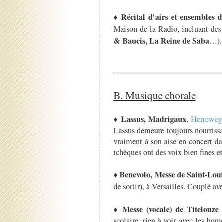
Récital d'airs et ensembles
♦
Maison de la Radio, incluant des p
& Baucis, La Reine de Saba
…). 
B. Musique chorale
Lassus, Madrigaux
♦
,
Herreweg
Lassus demeure toujours nourrissa
vraiment à son aise en concert da
tchèques ont des voix bien fines et
Benevolo, Messe de Saint-Lou
♦
de sortir), à Versailles. Couplé av
Messe (vocale) de Titelouze
♦
scolaire, rien à voir avec les ho