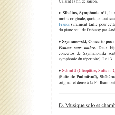
Ça sent la fin de saison.
Sibelius, Symphonie n°1
♦
, la 
moins originale, quoique tout sauf
France
(vraiment taillé pour cet
du piano seul de Debussy par And
Szymanowski, Concerto pour
♦
Femme sans ombre
. Deux bij
concertos de Szymanowski sont
symphonie du répertoire). Le 13.
Schmitt (Cléopâtre, Suite n°2
♦
(Suite de Padmâvatî), Shéhéra
original et dense à la Philharmonie
D. Musique solo et chamb