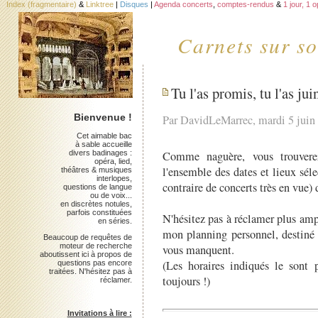
Index (fragmentaire)
&
Linktree
|
Disques
|
Agenda concerts
,
comptes-rendus
&
1 jour, 1 
Carnets sur so
Tu l'as promis, tu l'as jui
Bienvenue !
Par DavidLeMarrec, mardi 5 juin
Cet aimable bac
à sable accueille
divers badinages :
Comme naguère, vous trouver
opéra, lied,
l'ensemble des dates et lieux séle
théâtres & musiques
interlopes,
contraire de concerts très en vue) 
questions de langue
ou de voix...
en discrètes notules,
parfois constituées
N'hésitez pas à réclamer plus ampl
en séries.
mon planning personnel, destiné
Beaucoup de requêtes de
moteur de recherche
vous manquent.
aboutissent ici à propos de
(Les horaires indiqués le sont p
questions pas encore
traitées. N'hésitez pas à
toujours !)
réclamer.
Invitations à lire :