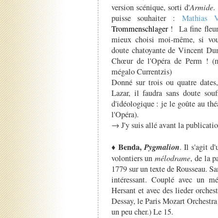
version scénique, sorti d'
Armide
.
puisse souhaiter :
Math
ias V
Trommenschlager
! La fine fleur
mieux choisi moi-même, si vou
doute chatoyante de Vincent D
Chœur de l'Opéra de Perm ! (m
mégalo Currentzis)
Donné sur trois ou quatre dates,
Lazar, il faudra sans doute souf
d'idéologique : je le goûte au thé
l'Opéra).
→ J'y suis allé avant la publicati
Benda,
Pygmalion
♦
. Il s'agit 
volontiers un
mélodrame
, de la 
1779 sur un texte de Rousseau. Sa
intéressant. Couplé avec un 
Hersant et avec des lieder orches
Dessay, le Paris Mozart Orchestra
un peu cher.) Le 15.