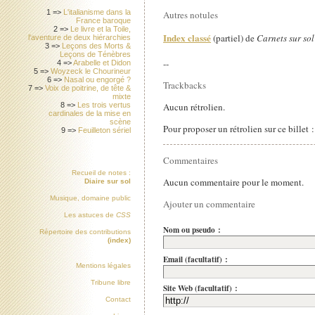
1 =>
L'italianisme dans la
Autres notules
France baroque
2 =>
Le livre et la Toile,
Index classé
(partiel) de
Carnets sur sol
l'aventure de deux hiérarchies
3 =>
Leçons des Morts &
Leçons de Ténèbres
--
4 =>
Arabelle et Didon
5 =>
Woyzeck le Chourineur
6 =>
Nasal ou engorgé ?
Trackbacks
7 =>
Voix de poitrine, de tête &
mixte
Aucun rétrolien.
8 =>
Les trois vertus
cardinales de la mise en
scène
Pour proposer un rétrolien sur ce billet 
9 =>
Feuilleton sériel
Commentaires
Recueil de notes :
Aucun commentaire pour le moment.
Diaire sur sol
Musique, domaine public
Ajouter un commentaire
Les astuces de
CSS
Nom ou pseudo :
Répertoire des contributions
(index)
Email (facultatif) :
Mentions légales
Tribune libre
Site Web (facultatif) :
Contact