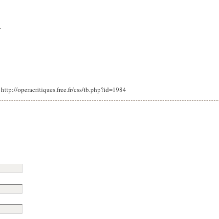
.
: http://operacritiques.free.fr/css/tb.php?id=1984