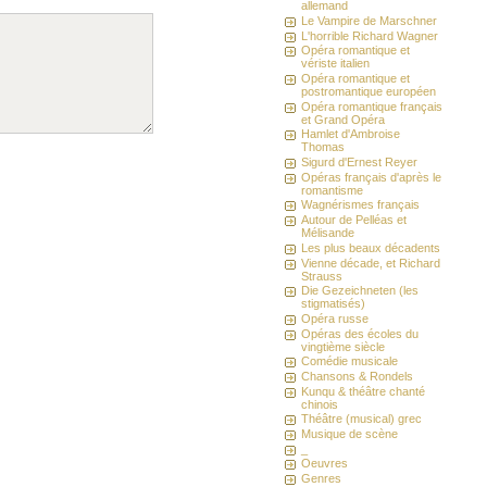
allemand
Le Vampire de Marschner
L'horrible Richard Wagner
Opéra romantique et
vériste italien
Opéra romantique et
postromantique européen
Opéra romantique français
et Grand Opéra
Hamlet d'Ambroise
Thomas
Sigurd d'Ernest Reyer
Opéras français d'après le
romantisme
Wagnérismes français
Autour de Pelléas et
Mélisande
Les plus beaux décadents
Vienne décade, et Richard
Strauss
Die Gezeichneten (les
stigmatisés)
Opéra russe
Opéras des écoles du
vingtième siècle
Comédie musicale
Chansons & Rondels
Kunqu & théâtre chanté
chinois
Théâtre (musical) grec
Musique de scène
_
Oeuvres
Genres