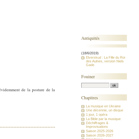
Antiquités
(18/6/2019)
Elverskud : La Fille du Roi
des Aulnes, version Niels
Gade
Fouiner
n évidemment de la posture de la
Chapitres
La musique en Ukraine
Une décennie, un disque
1 jour, 1 opéra
La Bible par la musique
Déchiffrages &
Improvisations
Saison 2025-2026
Saison 2026-2027