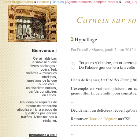
Index (fragmentaire)
&
Linktree
|
Disques
|
Agenda concerts
,
comptes-rendus
&
1 jour, 1 
Carnets sur so
Hypallage
Par DavidLeMarrec, jeudi 7 juin 2012 
Bienvenue !
Cet aimable bac
à sable accueille
Toujours s’obstine, en or accroupi
divers badinages :
De l’obèse grenouille à la svelte
opéra, lied,
théâtres & musiques
interlopes,
Henri de Régnier,
La Cité des Eaux
(190
questions de langue
ou de voix...
L'exemple est vraiment plaisant, en ac
en discrètes notules,
parfois constituées
grenouille). Et cela suffit pour constitu
en séries.
--
Beaucoup de requêtes de
moteur de recherche
Décidément un délicieux recueil qu'on ne
aboutissent ici à propos de
questions pas encore
traitées. N'hésitez pas à
Retrouver
Henri de Régnier
sur CSS.
réclamer.
--
Invitations à lire :