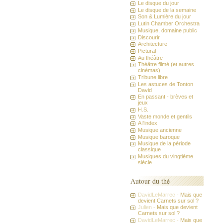
Le disque du jour
Le disque de la semaine
Son & Lumière du jour
Lutin Chamber Orchestra
Musique, domaine public
Discourir
Architecture
Pictural
Au théâtre
Théâtre filmé (et autres
cinémas)
Tribune libre
Les astuces de Tonton
David
En passant - brèves et
jeux
H.S.
Vaste monde et gentils
A l'index
Musique ancienne
Musique baroque
Musique de la période
classique
Musiques du vingtième
siècle
Autour du thé
DavidLeMarrec -
Mais que
devient Carnets sur sol ?
Julien -
Mais que devient
Carnets sur sol ?
DavidLeMarrec -
Mais que