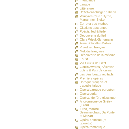
Intendance
Langue
Littérature
D'Oehlenschläger à Ibsen
Vampires d'été : Byron,
Marschner, Stoker
Zorro et ses mythes
Citations passantes
Poésie, lied & lieder
Découverte du lied
Clara Wieck-Schumann
Alma Schindler-Mahler
Projet lied français
Mélodie française
Découverte de la mélodie
Faust
Via Crucis de Liszt
Goblin Awards, Sélection
Lutins & Putti d'incarnat
Les plus beaux récitatifs
Premiers opéras
Baroque français et
tragédie lyrique
Opéra baroque européen
Opéra seria
Opéras de l'ère classique
Andromaque de Grétry
(1780)
Tirso, Molière,
Beaumarchais, Da Ponte
et Mozart
Opéra-comique (et
opérette)
Opéra romantique