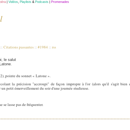
opéra
|
Vidéos
,
Playlists
&
Podcasts
|
Promenades
l
à
::
Citations passantes
::
#1984
::
rss
, le salut
 Latone.
2), pointe du sonnet « Latone ».
colant la précision "accroupi" de façon impropre à l'or (alors qu'il s'agit bie
er un petit émerveillement du soir d'une journée studieuse.
 se lasse pas de fréquenter.