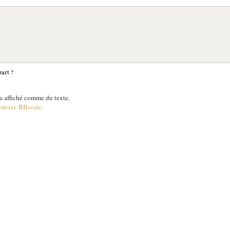
zart ?
 affiché comme du texte.
yntaxe BBcode
.