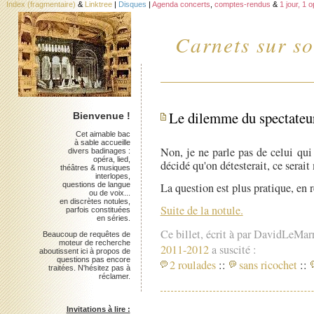
Index (fragmentaire)
&
Linktree
|
Disques
|
Agenda concerts
,
comptes-rendus
&
1 jour, 1 
Carnets sur so
Le dilemme du spectateur
Bienvenue !
Cet aimable bac
à sable accueille
Non, je ne parle pas de celui qui
divers badinages :
opéra, lied,
décidé qu'on détesterait, ce serai
théâtres & musiques
interlopes,
questions de langue
La question est plus pratique, en r
ou de voix...
en discrètes notules,
Suite de la notule.
parfois constituées
en séries.
Ce billet, écrit à par DavidLeMar
Beaucoup de requêtes de
moteur de recherche
2011-2012
a suscité :
aboutissent ici à propos de
questions pas encore
2 roulades
::
sans ricochet
::
traitées. N'hésitez pas à
réclamer.
Invitations à lire :