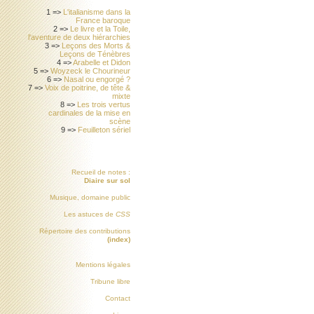
1 =>
L'italianisme dans la
France baroque
2 =>
Le livre et la Toile,
l'aventure de deux hiérarchies
3 =>
Leçons des Morts &
Leçons de Ténèbres
4 =>
Arabelle et Didon
5 =>
Woyzeck le Chourineur
6 =>
Nasal ou engorgé ?
7 =>
Voix de poitrine, de tête &
mixte
8 =>
Les trois vertus
cardinales de la mise en
scène
9 =>
Feuilleton sériel
Recueil de notes :
Diaire sur sol
Musique, domaine public
Les astuces de
CSS
Répertoire des contributions
(index)
Mentions légales
Tribune libre
Contact