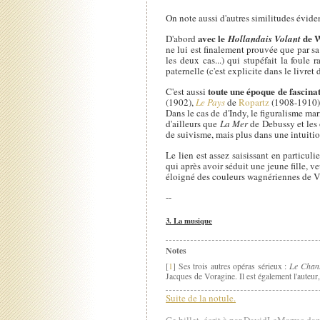
On note aussi d'autres similitudes évide
avec le
de 
D'abord
Hollandais Volant
ne lui est finalement prouvée que par sa
les deux cas...) qui stupéfait la foule
paternelle (c'est explicite dans le livret 
toute une époque de fascina
C'est aussi
(1902),
Le Pays
de
Ropartz
(1908-1910
Dans le cas de d'Indy, le figuralisme ma
d'ailleurs que
La Mer
de Debussy et les 
de suivisme, mais plus dans une intuition
Le lien est assez saisissant en particul
qui après avoir séduit une jeune fille, v
éloigné des couleurs wagnériennes de V
--
3. La musique
Notes
Le Chant
[
1
] Ses trois autres opéras sérieux :
Jacques de Voragine. Il est également l'auteur
Suite de la notule.
Ce billet, écrit à par DavidLeMarrec dan