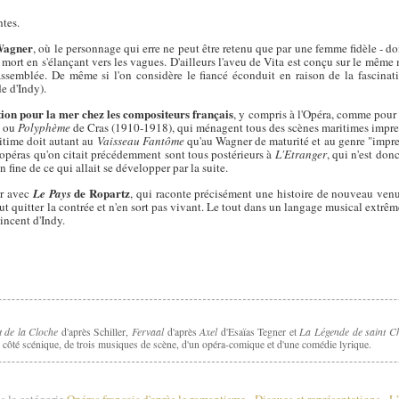
ntes.
Wagner
, où le personnage qui erre ne peut être retenu que par une femme fidèle - don
 mort en s'élançant vers les vagues. D'ailleurs l'aveu de Vita est conçu sur le même 
 rassemblée. De même si l'on considère le fiancé éconduit en raison de la fascinat
de d'Indy).
tion pour la mer chez les compositeurs français
, y compris à l'Opéra, comme pou
) ou
Polyphème
de Cras (1910-1918), qui ménagent tous des scènes maritimes impre
ritime doit autant au
Vaisseau Fantôme
qu'au Wagner de maturité et au genre "impress
opéras qu'on citait précédemment sont tous postérieurs à
L'Etranger
, qui n'est do
 fine de ce qui allait se développer par la suite.
de Ropartz
ier avec
Le Pays
, qui raconte précisément une histoire de nouveau venu
eut quitter la contrée et n'en sort pas vivant. Le tout dans un langage musical extrêm
incent d'Indy.
 de la Cloche
Fervaal
Axel
La Légende de saint C
d'après Schiller,
d'après
d'Esaïas Tegner et
, côté scénique, de trois musiques de scène, d'un opéra-comique et d'une comédie lyrique.
s la catégorie
Opéras français d'après le romantisme
-
Disques et représentations
-
L