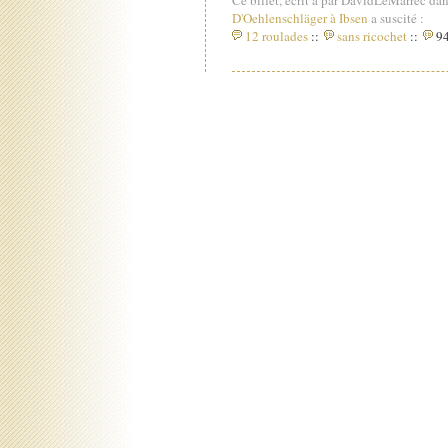
D'Oehlenschläger à Ibsen
a suscité :
12 roulades
::
sans ricochet
::
94