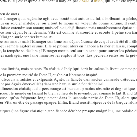
896-1901) est inspirée à Vincent d'Indy en par
Brand
d'
Ibsen
, qui avait été repr
peu de mots.
n étranger quadragénaire agit avec bonté tout autour de lui, distribuant sa pêche,
ui en sorcier maléfique, ou à tout le moins un voleur de bonne fortune. Il s'entr
lui laisse entendre son amour, mais celle-ci, déjà fiancée mais manifestement éprise au
once son départ le lendemain. Vita est comme abasourdie et écoute à peine son fi
'éloigne sur le sentier lumineux.
son amour mais l'Etranger confirme son départ à cause de ce qui avait été dit. Elle le
 qui semble agiter l'écume. Elle se promet alors en fiancée à la mer et laisse, com
, la tempête se déclare ; l'Etranger monte seul sur un canot pour sauver les pêcheu
t les naufragés, une lame immense les engloutit tous. Les pêcheurs restés sur la gr
onc limités, mais patents. En réalité, d'Indy (qui écrit lui-même le livret, comme po
 la première moitié de l'acte II, et s'en est librement inspiré.
 ses discours altruistes et exigeants Agnès, la fiancée d'un ancien camarade d'études,
int par Agnès émerveillée) dans une barque sur le flot déchaîné.
a dimension christique du personnage est beaucoup moins abstraite et dogmatique :
ourt le monde en faisant le bien au lieu de le revendiquer comme le fait Brand (d'u
use, qu'on fréquente longuement dans la seconde partie de l'acte II), alors que
r Vita, un être de passage opaque. Enfin, Brand réussit l'épreuve de la barque, alors
tiques (une figure christique, une fiancée dérobée presque malgré lui, une ordalie 