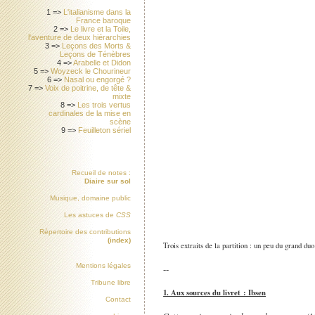
1 =>
L'italianisme dans la
France baroque
2 =>
Le livre et la Toile,
l'aventure de deux hiérarchies
3 =>
Leçons des Morts &
Leçons de Ténèbres
4 =>
Arabelle et Didon
5 =>
Woyzeck le Chourineur
6 =>
Nasal ou engorgé ?
7 =>
Voix de poitrine, de tête &
mixte
8 =>
Les trois vertus
cardinales de la mise en
scène
9 =>
Feuilleton sériel
Recueil de notes :
Diaire sur sol
Musique, domaine public
Les astuces de
CSS
Répertoire des contributions
(index)
Trois extraits de la partition : un peu du grand duo
Mentions légales
--
Tribune libre
1. Aux sources du livret : Ibsen
Contact