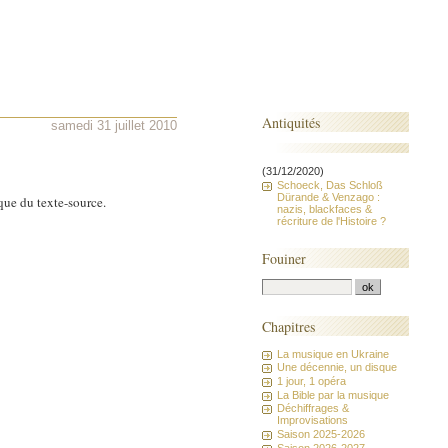
Antiquités
samedi 31 juillet 2010
(31/12/2020)
Schoeck, Das Schloß
Dürande & Venzago :
 que du texte-source.
nazis, blackfaces &
récriture de l'Histoire ?
Fouiner
Chapitres
La musique en Ukraine
Une décennie, un disque
1 jour, 1 opéra
La Bible par la musique
Déchiffrages &
Improvisations
Saison 2025-2026
Saison 2026-2027