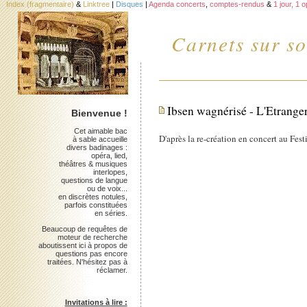
Index (fragmentaire)
&
Linktree
|
Disques
|
Agenda concerts
,
comptes-rendus
&
1 jour, 1 
Carnets sur so
Ibsen wagnérisé - L'Etrange
Bienvenue !
Cet aimable bac
D'après la re-création en concert au Festi
à sable accueille
divers badinages :
opéra, lied,
théâtres & musiques
interlopes,
questions de langue
ou de voix...
en discrètes notules,
parfois constituées
en séries.
Beaucoup de requêtes de
moteur de recherche
aboutissent ici à propos de
questions pas encore
traitées. N'hésitez pas à
réclamer.
Invitations à lire :