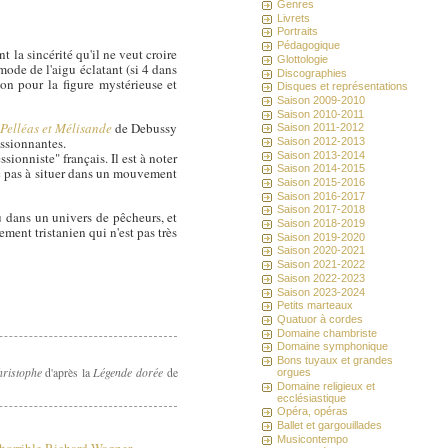
Genres
Livrets
Portraits
Pédagogique
t la sincérité qu'il ne veut croire
Glottologie
mode de l'aigu éclatant (si 4 dans
Discographies
ion pour la figure mystérieuse et
Disques et représentations
Saison 2009-2010
Saison 2010-2011
r
Pelléas et Mélisande
de Debussy
Saison 2011-2012
ssionnantes.
Saison 2012-2013
Saison 2013-2014
ionniste" français. Il est à noter
Saison 2014-2015
nc pas à situer dans un mouvement
Saison 2015-2016
Saison 2016-2017
Saison 2017-2018
 dans un univers de pêcheurs, et
Saison 2018-2019
ement tristanien qui n'est pas très
Saison 2019-2020
Saison 2020-2021
Saison 2021-2022
Saison 2022-2023
Saison 2023-2024
Petits marteaux
Quatuor à cordes
Domaine chambriste
Domaine symphonique
Bons tuyaux et grandes
hristophe
Légende dorée
d'après la
de
orgues
Domaine religieux et
ecclésiastique
Opéra, opéras
Ballet et gargouillades
Musicontempo
'horrible Richard Wagner
-