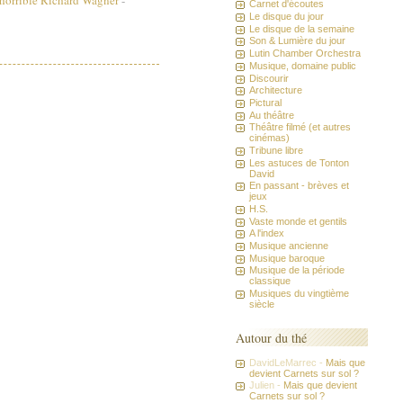
Carnet d'écoutes
Le disque du jour
Le disque de la semaine
Son & Lumière du jour
Lutin Chamber Orchestra
Musique, domaine public
Discourir
Architecture
Pictural
Au théâtre
Théâtre filmé (et autres
cinémas)
Tribune libre
Les astuces de Tonton
David
En passant - brèves et
jeux
H.S.
Vaste monde et gentils
A l'index
Musique ancienne
Musique baroque
Musique de la période
classique
Musiques du vingtième
siècle
Autour du thé
DavidLeMarrec -
Mais que
devient Carnets sur sol ?
Julien -
Mais que devient
Carnets sur sol ?