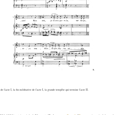
 de l'acte I, la fin méditative de l'acte I, la grande tempête qui termine l'acte II.