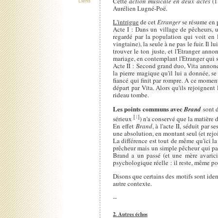
Cette
action musicale en deux actes
(1
Liens
Aurélien Lugné-Poë.
L'intrigue
de cet
Etranger
se résume en 
Acte I : Dans un village de pêcheurs, u
regardé par la population qui voit en l
vingtaine), la seule à ne pas le fuir. Il 
trouver le ton juste, et l'Etranger ann
mariage, en contemplant l'Etranger qui s
Acte II : Second grand duo, Vita annonce 
la pierre magique qu'il lui a donnée, se
fiancé qui finit par rompre. A ce moment
départ par Vita. Alors qu'ils rejoignen
rideau tombe.
Les points communs avec
Brand
sont d
[
1
]
sérieux
) n'a conservé que la matière de
En effet
Brand
, à l'acte II, séduit par
une absolution, en montant seul (et rejo
La différence est tout de même qu'ici l
prêcheur mais un simple pêcheur qui parc
Brand a un passé (et une mère avaricie
psychologique réelle : il reste, même pou
Disons que certains des motifs sont iden
autre contexte.
--
2. Autres échos