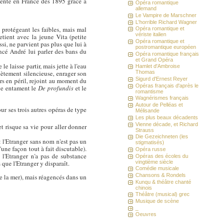
ésenté en France dès 1895 grâce à
Opéra romantique
allemand
Le Vampire de Marschner
L'horrible Richard Wagner
 protégeant les faibles, mais mal
Opéra romantique et
vériste italien
etient avec la jeune Vita (petite
Opéra romantique et
ssi, ne parvient pas plus que lui à
postromantique européen
ancé André lui parler des bans du
Opéra romantique français
et Grand Opéra
 laisse partir, mais jette à l'eau
Hamlet d'Ambroise
plètement silencieuse, enrager son
Thomas
Sigurd d'Ernest Reyer
rs en péril, rejoint au moment du
Opéras français d'après le
ève entament le
De profundis
et le
romantisme
Wagnérismes français
Autour de Pelléas et
ur ses trois autres opéras de type
Mélisande
Les plus beaux décadents
Vienne décade, et Richard
 et risque sa vie pour aller donner
Strauss
Die Gezeichneten (les
 l'Etranger sans nom n'est pas un
stigmatisés)
ne façon tout à fait discutable).
Opéra russe
 l'Etranger n'a pas de substance
Opéras des écoles du
vingtième siècle
 que l'Etranger y disparaît.
Comédie musicale
Chansons & Rondels
de la mer), mais réagencés dans un
Kunqu & théâtre chanté
chinois
Théâtre (musical) grec
Musique de scène
_
Oeuvres