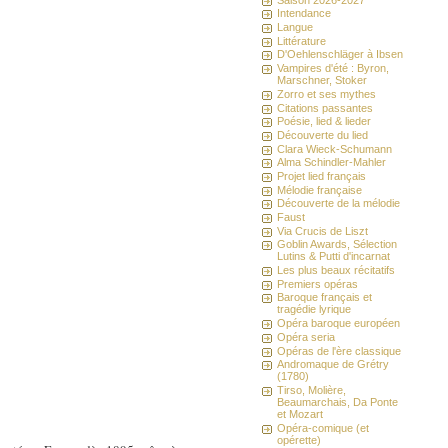
Intendance
Langue
Littérature
D'Oehlenschläger à Ibsen
Vampires d'été : Byron,
Marschner, Stoker
Zorro et ses mythes
Citations passantes
Poésie, lied & lieder
Découverte du lied
Clara Wieck-Schumann
Alma Schindler-Mahler
Projet lied français
Mélodie française
Découverte de la mélodie
Faust
Via Crucis de Liszt
Goblin Awards, Sélection
Lutins & Putti d'incarnat
Les plus beaux récitatifs
Premiers opéras
Baroque français et
tragédie lyrique
Opéra baroque européen
Opéra seria
Opéras de l'ère classique
Andromaque de Grétry
(1780)
Tirso, Molière,
Beaumarchais, Da Ponte
et Mozart
Opéra-comique (et
opérette)