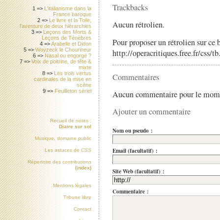
Trackbacks
1 =>
L'italianisme dans la
France baroque
2 =>
Le livre et la Toile,
Aucun rétrolien.
l'aventure de deux hiérarchies
3 =>
Leçons des Morts &
Leçons de Ténèbres
Pour proposer un rétrolien sur ce b
4 =>
Arabelle et Didon
5 =>
Woyzeck le Chourineur
http://operacritiques.free.fr/css/
6 =>
Nasal ou engorgé ?
7 =>
Voix de poitrine, de tête &
mixte
8 =>
Les trois vertus
Commentaires
cardinales de la mise en
scène
9 =>
Feuilleton sériel
Aucun commentaire pour le mom
Ajouter un commentaire
Recueil de notes :
Diaire sur sol
Nom ou pseudo :
Musique, domaine public
Email (facultatif) :
Les astuces de
CSS
Répertoire des contributions
(index)
Site Web (facultatif) :
Mentions légales
Commentaire :
Tribune libre
Contact