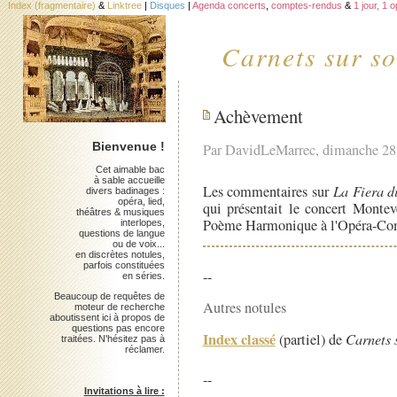
Index (fragmentaire)
&
Linktree
|
Disques
|
Agenda concerts
,
comptes-rendus
&
1 jour, 1 
Carnets sur so
Achèvement
Bienvenue !
Par DavidLeMarrec, dimanche 28 
Cet aimable bac
à sable accueille
Les commentaires sur
La Fiera d
divers badinages :
opéra, lied,
qui présentait le concert Monte
théâtres & musiques
Poème Harmonique à l'Opéra-Co
interlopes,
questions de langue
ou de voix...
en discrètes notules,
parfois constituées
--
en séries.
Beaucoup de requêtes de
Autres notules
moteur de recherche
aboutissent ici à propos de
questions pas encore
Index classé
(partiel) de
Carnets 
traitées. N'hésitez pas à
réclamer.
--
Invitations à lire :