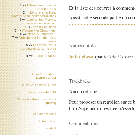
1 =>
L'italianisme dans la
Et la liste des oeuvres à comment
France baroque
2 =>
Le livre et la Toile,
l'aventure de deux hiérarchies
Aussi, cette seconde partie du co
3 =>
Leçons des Morts &
Leçons de Ténèbres
4 =>
Arabelle et Didon
5 =>
Woyzeck le Chourineur
--
6 =>
Nasal ou engorgé ?
7 =>
Voix de poitrine, de tête &
mixte
Autres notules
8 =>
Les trois vertus
cardinales de la mise en
scène
Index classé
(partiel) de
Carnets 
9 =>
Feuilleton sériel
--
Recueil de notes :
Diaire sur sol
Trackbacks
Musique, domaine public
Aucun rétrolien.
Les astuces de
CSS
Répertoire des contributions
Pour proposer un rétrolien sur ce b
(index)
http://operacritiques.free.fr/css/
Mentions légales
Tribune libre
Commentaires
Contact