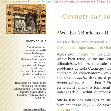
Index (fragmentaire)
&
Linktree
|
Disques
|
Agenda concerts
,
comptes-rendus
&
1 jour, 1 
Carnets sur so
Werther à Bordeaux - II
Bienvenue !
Par DavidLeMarrec, mercredi 12 j
Opéra romantique français et Gra
Cet aimable bac
à sable accueille
Après avoir
évoqué
les quel
divers badinages :
opéra, lied,
soirée bien terne, je ne me sen
théâtres & musiques
interlopes,
difficultés scéniques et vocales
questions de langue
problèmes de Lola Casariego (tec
ou de voix...
en discrètes notules,
étudiante de conservatoire), ou
parfois constituées
audibles
a capella
dans un si pet
en séries.
décors
scène... A quoi bon ? Plut
Beaucoup de requêtes de
moteur de recherche
écrire et, si jamais ils tombaient
aboutissent ici à propos de
louanges de qui séduit, ou propose
questions pas encore
traitées. N'hésitez pas à
réclamer.
Sur la liste des louanges en at
Varnier dans le
Requiem
de Mozar
nouveau
...
Invitations à lire :