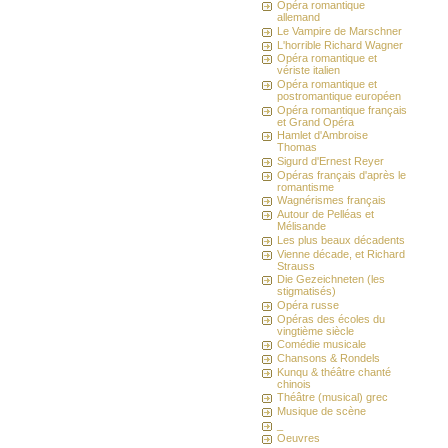
Opéra romantique
allemand
Le Vampire de Marschner
L'horrible Richard Wagner
Opéra romantique et
vériste italien
Opéra romantique et
postromantique européen
Opéra romantique français
et Grand Opéra
Hamlet d'Ambroise
Thomas
Sigurd d'Ernest Reyer
Opéras français d'après le
romantisme
Wagnérismes français
Autour de Pelléas et
Mélisande
Les plus beaux décadents
Vienne décade, et Richard
Strauss
Die Gezeichneten (les
stigmatisés)
Opéra russe
Opéras des écoles du
vingtième siècle
Comédie musicale
Chansons & Rondels
Kunqu & théâtre chanté
chinois
Théâtre (musical) grec
Musique de scène
_
Oeuvres