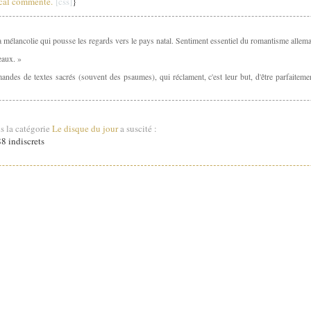
sical commenté.
}
la mélancolie qui pousse les regards vers le pays natal. Sentiment essentiel du romantisme allem
eaux. »
mandes de textes sacrés (souvent des psaumes), qui réclament, c'est leur but, d'être parfaitem
s la catégorie
Le disque du jour
a suscité :
8 indiscrets