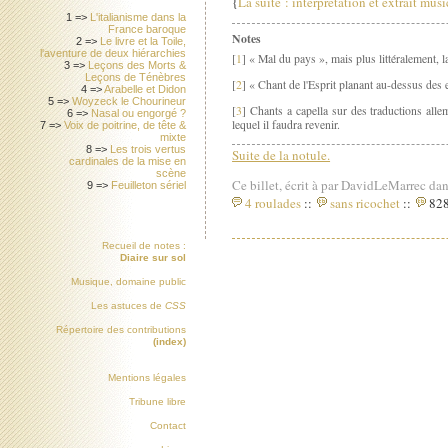
{
La suite : interprétation et extrait mu
1 =>
L'italianisme dans la
France baroque
Notes
2 =>
Le livre et la Toile,
l'aventure de deux hiérarchies
[
1
] « Mal du pays », mais plus littéralement, 
3 =>
Leçons des Morts &
Leçons de Ténèbres
[
2
] « Chant de l'Esprit planant au-dessus des 
4 =>
Arabelle et Didon
5 =>
Woyzeck le Chourineur
[
3
] Chants a capella sur des traductions alle
6 =>
Nasal ou engorgé ?
lequel il faudra revenir.
7 =>
Voix de poitrine, de tête &
mixte
8 =>
Les trois vertus
Suite de la notule.
cardinales de la mise en
scène
Ce billet, écrit à par DavidLeMarrec dan
9 =>
Feuilleton sériel
4 roulades
::
sans ricochet
::
828
Recueil de notes :
Diaire sur sol
Musique, domaine public
Les astuces de
CSS
Répertoire des contributions
(index)
Mentions légales
Tribune libre
Contact