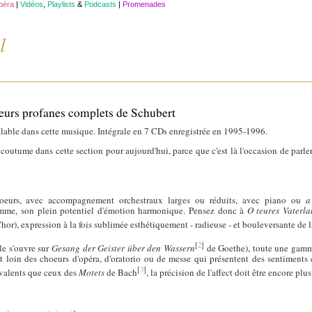
opéra
|
Vidéos
,
Playlists
&
Podcasts
|
Promenades
l
oeurs profanes complets de Schubert
alable dans cette musique. Intégrale en 7 CDs enregistrée en 1995-1996.
coutume dans cette section pour aujourd'hui, parce que c'est là l'occasion de parle
hoeurs, avec accompagnement orchestraux larges ou réduits, avec piano ou
a
omme, son plein potentiel d'émotion harmonique. Pensez donc à
O teures Vaterl
r), expression à la fois sublimée esthétiquement - radieuse - et bouleversante de
[
2
]
ale s'ouvre sur
Gesang der Geister über den Wassern
de Goethe), toute une gamme
st loin des choeurs d'opéra, d'oratorio ou de messe qui présentent des sentiments 
[
3
]
valents que ceux des
Motets
de Bach
, la précision de l'affect doit être encore plus