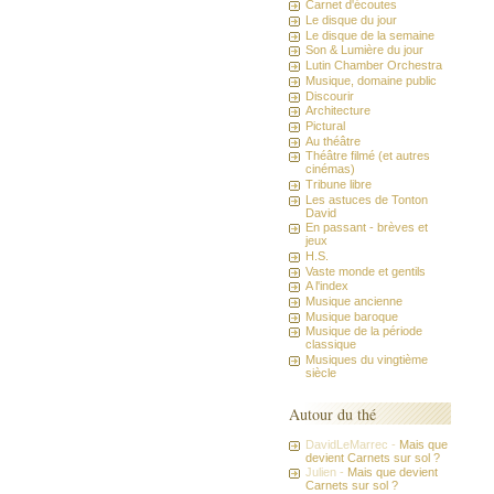
Carnet d'écoutes
Le disque du jour
Le disque de la semaine
Son & Lumière du jour
Lutin Chamber Orchestra
Musique, domaine public
Discourir
Architecture
Pictural
Au théâtre
Théâtre filmé (et autres
cinémas)
Tribune libre
Les astuces de Tonton
David
En passant - brèves et
jeux
H.S.
Vaste monde et gentils
A l'index
Musique ancienne
Musique baroque
Musique de la période
classique
Musiques du vingtième
siècle
Autour du thé
DavidLeMarrec -
Mais que
devient Carnets sur sol ?
Julien -
Mais que devient
Carnets sur sol ?