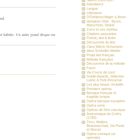
Intendance
Langue
Littérature
D'Oehlenschläger à Ibsen
and.
Vampires d'été : Byron,
Marschner, Stoker
Zorro et ses mythes
Citations passantes
ent habités. Un autre grand disque sur
Poésie, lied & lieder
Découverte du lied
Clara Wieck-Schumann
Alma Schindler-Mahler
Projet lied français
Mélodie française
Découverte de la mélodie
Faust
Via Crucis de Liszt
Goblin Awards, Sélection
Lutins & Putti d'incarnat
Les plus beaux récitatifs
Premiers opéras
Baroque français et
tragédie lyrique
Opéra baroque européen
Opéra seria
Opéras de l'ère classique
Andromaque de Grétry
(1780)
Tirso, Molière,
Beaumarchais, Da Ponte
et Mozart
Opéra-comique (et
opérette)