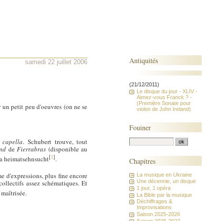
Antiquités
samedi 22 juillet 2006
(21/12/2011)
Le disque du jour - XLIV -
Aimez-vous Franck ? -
(Première Sonate pour
r un petit peu d'oeuvres (on ne se
violon de John Ireland)
Fouiner
 capella
. Schubert trouve, tout
and
de
Fierrabras
(disponible au
[
1
]
 la heimatsehnsucht
.
Chapitres
 d'expressions, plus fine encore
La musique en Ukraine
Une décennie, un disque
collectifs assez schématiques. Et
1 jour, 1 opéra
 maîtrisée.
La Bible par la musique
Déchiffrages &
Improvisations
Saison 2025-2026
Saison 2026-2027