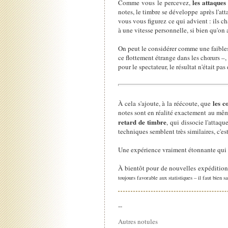
les attaques
Comme vous le percevez,
notes, le timbre se développe après l'at
vous vous figurez ce qui advient : ils c
à une vitesse personnelle, si bien qu'on 
On peut le considérer comme une faibless
ce flottement étrange dans les chœurs –
pour le spectateur, le résultat n'était pa
les c
À cela s'ajoute, à la réécoute, que
notes sont en réalité exactement au même
retard de timbre
, qui dissocie l'attaq
techniques semblent très similaires, c'e
Une expérience vraiment étonnante qui
À bientôt pour de nouvelles expéditio
toujours favorable aux statistiques – il faut bien s
--
Autres notules