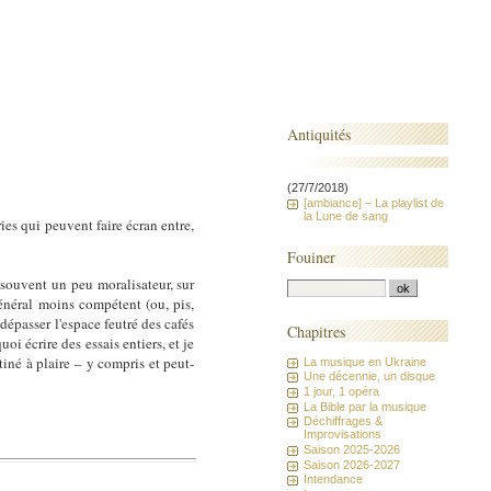
Antiquités
(27/7/2018)
[ambiance] – La playlist de
la Lune de sang
ies qui peuvent faire écran entre,
Fouiner
(souvent un peu moralisateur, sur
énéral moins compétent (ou, pis,
dépasser l'espace feutré des cafés
Chapitres
uoi écrire des essais entiers, et je
stiné à plaire – y compris et peut-
La musique en Ukraine
Une décennie, un disque
1 jour, 1 opéra
La Bible par la musique
Déchiffrages &
Improvisations
Saison 2025-2026
Saison 2026-2027
Intendance