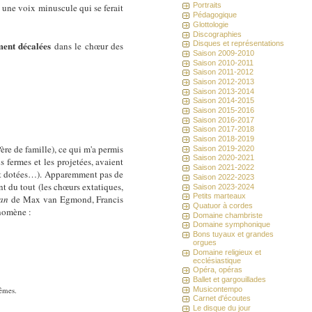
Portraits
t une voix minuscule qui se ferait
Pédagogique
Glottologie
Discographies
ment décalées
Disques et représentations
dans le chœur des
Saison 2009-2010
Saison 2010-2011
Saison 2011-2012
Saison 2012-2013
Saison 2013-2014
Saison 2014-2015
Saison 2015-2016
Saison 2016-2017
Saison 2017-2018
Saison 2018-2019
ère de famille), ce qui m'a permis
Saison 2019-2020
Saison 2020-2021
 fermes et les projetées, avaient
Saison 2021-2022
 dotées…). Apparemment pas de
Saison 2022-2023
nt du tout (les chœurs extatiques,
Saison 2023-2024
Petits marteaux
an
de Max van Egmond, Francis
Quatuor à cordes
énomène :
Domaine chambriste
Domaine symphonique
Bons tuyaux et grandes
orgues
Domaine religieux et
ecclésiastique
Opéra, opéras
Ballet et gargouillades
Musicontempo
mêmes.
Carnet d'écoutes
Le disque du jour