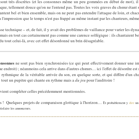
sont très discrètes (et les consonnes même un peu gommées en début de mot), il
taque, tellement douce qu'on ne l'entend pas. Toutes les voix graves du chœur étant
hantent bel et bien ensemble, mais on ne peut pas entendre l'attaque de loin, et chac
a l'impression que le temps n'est pas frappé au même instant par les chanteurs, même s
e technique – et, de fait, il y avait des problèmes de vaillance pour varier les dyn
, mais en tout cas certainement pas comme une carence solfégique : ils chantaient
s du tout celui-là, avec cet effet désordonné un brin désagréable.
onsonnes
ne sont pas bien synchronisées (ce qui peut effectivement donner une im
 endroit) ; néanmoins cela arrive dans d'autres chœurs… ici l'effet de désordre est 
ue rythmique de la véritable arrivée du son, en quelque sorte, et qui diffère d'un ch
st tout un pupitre qui chante en rythme mais a
du jeu
pour l'auditoire !
 vient compléter celles précédemment mentionnées.
ns ! Quelques projets de comparaison glottique à l'horizon…
Et probablement y
dire
un
atisfaire les annonceurs.