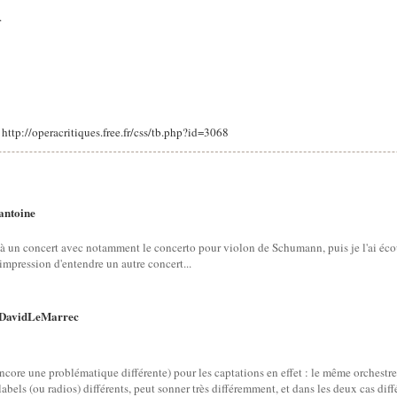
.
: http://operacritiques.free.fr/css/tb.php?id=3068
antoine
té à un concert avec notamment le concerto pour violon de Schumann, puis je l'ai éc
l'impression d'entendre un autre concert...
DavidLeMarrec
ncore une problématique différente) pour les captations en effet : le même orchestre
abels (ou radios) différents, peut sonner très différemment, et dans les deux cas di