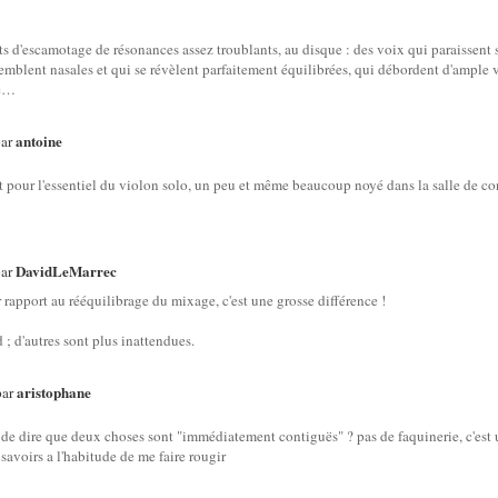
ets d'escamotage de résonances assez troublants, au disque : des voix qui paraissent
semblent nasales et qui se révèlent parfaitement équilibrées, qui débordent d'ample 
le…
antoine
par
it pour l'essentiel du violon solo, un peu et même beaucoup noyé dans la salle de c
DavidLeMarrec
par
r rapport au rééquilibrage du mixage, c'est une grosse différence !
 ; d'autres sont plus inattendues.
aristophane
par
te de dire que deux choses sont "immédiatement contiguës" ? pas de faquinerie, c'est 
savoirs a l'habitude de me faire rougir