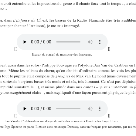
n croit entendre et les impressions du genre « il chante faux tout le temps », « c'es
dine »…
les basses
très audible
er, dans
L'Enfance du Christ
,
de la Radio Flamande être
nt par chanter à l'unisson), je me suis interrogé.
[[
]]
Extrait du conseil du massacre des Innocents.
aient aussi dans les solos (Philippe Souvagie en Polydore, Jan Van der Crabben en P
ante. Même les solistes du chœur, qu'on choisit d'ordinaire comme les voix les plus
i tout le pupitre était composé de
groupies
de Max van Egmond (mais diversement
 sortes de barytons-basses très ronds et mixés, très étonnant. Ce n'est pas déplaisa
e limpidité surnaturelle…), et même plutôt dans mes canons – je suis justement un
f
arytons exagérément clairs –, mais expliquait d'une façon purement physique le ph
[[
]]
Jan Van der Crabben dans son disque de mélodies consacré à Fauré, chez Fuga Libera.
nte Inge Spinette au piano. Il existe aussi un disque Debussy, dans un français plus hasardeux, par les 