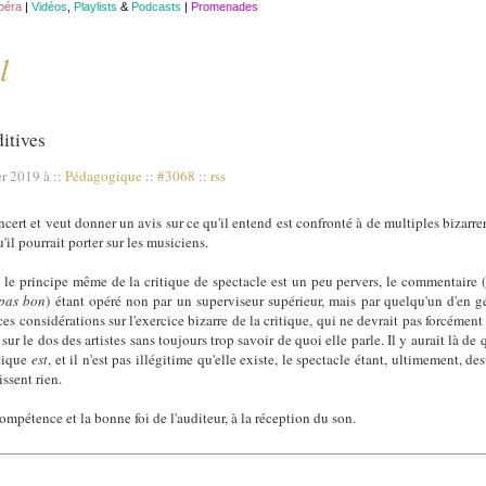
opéra
|
Vidéos
,
Playlists
&
Podcasts
|
Promenades
l
ditives
er 2019 à
::
Pédagogique
::
#3068
::
rss
ert et veut donner un avis sur ce qu'il entend est confronté à de multiples bizarrer
'il pourrait porter sur les musiciens.
 le principe même de la critique de spectacle est un peu pervers, le commentaire 
 pas bon
) étant opéré non par un superviseur supérieur, mais par quelqu'un d'en g
s considérations sur l'exercice bizarre de la critique, qui ne devrait pas forcément 
sur le dos des artistes sans toujours trop savoir de quoi elle parle. Il y aurait là de q
itique
est
, et il n'est pas illégitime qu'elle existe, le spectacle étant, ultimement, de
ssent rien.
compétence et la bonne foi de l'auditeur, à la réception du son.