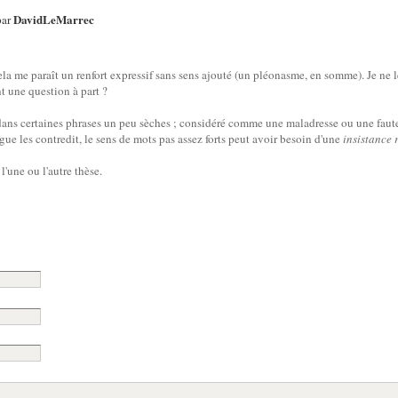
DavidLeMarrec
par
a me paraît un renfort expressif sans sens ajouté (un pléonasme, en somme). Je ne le
t une question à part ?
 dans certaines phrases un peu sèches ; considéré comme une maladresse ou une faute 
gue les contredit, le sens de mots pas assez forts peut avoir besoin d'une
insistance
l'une ou l'autre thèse.