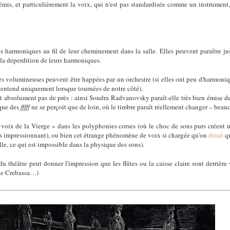
 émis, et particulièrement la voix, qui n'est pas standardisée comme un instrument
s harmoniques au fil de leur cheminement dans la salle. Elles peuvent paraître jus
de la déperdition de leurs harmoniques.
rès volumineuses peuvent être happées par un orchestre (si elles ont peu d'harmoniq
es entend uniquement lorsque tournées de notre côté).
nt absolument pas de près : ainsi Sondra Radvanovsky paraît-elle très bien émise de
ue des
fffff
ne se perçoit que de loin, où le timbre paraît réellement changer – beau
 voix de la Vierge » dans les polyphonies corses (où le choc de sons purs créent 
ès impressionnant), ou bien cet étrange phénomène de voix si chargée qu'on
dirait
qu
lle, ce qui est impossible dans la physique des sons).
 du théâtre peut donner l'impression que les flûtes ou la caisse claire sont derrière 
ne Crebassa…)