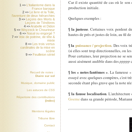
Car il existe quantité de cas où le son
1 =>
L'italianisme dans la
production initiale.
France baroque
2 =>
Le livre et la Toile,
l'aventure de deux hiérarchies
Quelques exemples :
3 =>
Leçons des Morts &
Leçons de Ténèbres
4 =>
Arabelle et Didon
la justesse
¶
. Certaines voix perdent de
5 =>
Woyzeck le Chourineur
6 =>
Nasal ou engorgé ?
hautes de près et justes de loin, au fil 
7 =>
Voix de poitrine, de tête &
mixte
8 =>
Les trois vertus
la
puissance / projection
¶
. Des voix t
cardinales de la mise en
(si elles sont trop directionnelles, on l
scène
9 =>
Feuilleton sériel
Pour certaines, leur projection ne se se
aussi aisément audible dans des
ppppp
q
les « notes fantômes »
¶
. La fameuse «
Recueil de notes :
Diaire sur sol
essayé avec quelques compères, c'est tr
seconde étant plus grave que la note rée
Musique, domaine public
Les astuces de
CSS
la fausse localisation
¶
. L'architecture
Répertoire des contributions
Goerne
dans sa grande période, Marian
(index)
Mentions légales
Tribune libre
Contact