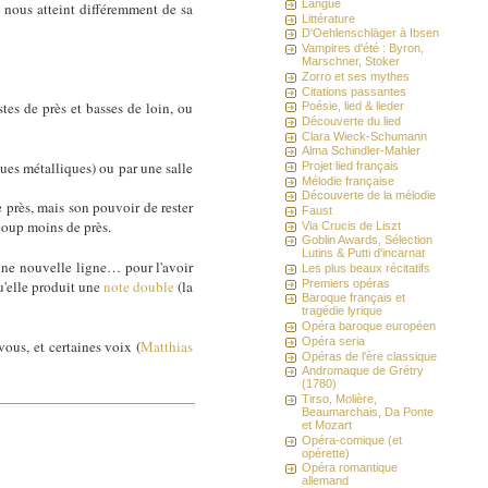
Langue
, nous atteint différemment de sa
Littérature
D'Oehlenschläger à Ibsen
Vampires d'été : Byron,
Marschner, Stoker
Zorro et ses mythes
Citations passantes
tes de près et basses de loin, ou
Poésie, lied & lieder
Découverte du lied
Clara Wieck-Schumann
Alma Schindler-Mahler
ues métalliques) ou par une salle
Projet lied français
Mélodie française
Découverte de la mélodie
 près, mais son pouvoir de rester
Faust
coup moins de près.
Via Crucis de Liszt
Goblin Awards, Sélection
Lutins & Putti d'incarnat
une nouvelle ligne… pour l'avoir
Les plus beaux récitatifs
Premiers opéras
'elle produit une
note double
(la
Baroque français et
tragédie lyrique
Opéra baroque européen
Opéra seria
vous, et certaines voix (
Matthias
Opéras de l'ère classique
Andromaque de Grétry
(1780)
Tirso, Molière,
Beaumarchais, Da Ponte
et Mozart
Opéra-comique (et
opérette)
Opéra romantique
allemand