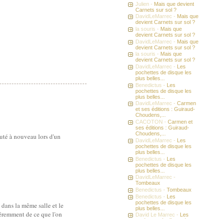
Julien -
Mais que devient
Carnets sur sol ?
DavidLeMarrec -
Mais que
devient Carnets sur sol ?
la souris -
Mais que
devient Carnets sur sol ?
DavidLeMarrec -
Mais que
devient Carnets sur sol ?
la souris -
Mais que
devient Carnets sur sol ?
DavidLeMarrec -
Les
pochettes de disque les
plus belles...
Benedictus -
Les
pochettes de disque les
plus belles...
DavidLeMarrec -
Carmen
et ses éditions : Guiraud-
Choudens,...
CACOTON -
Carmen et
ses éditions : Guiraud-
Choudens,...
outé à nouveau lors d'un
DavidLeMarrec -
Les
pochettes de disque les
plus belles...
Benedictus -
Les
pochettes de disque les
plus belles...
DavidLeMarrec -
Tombeaux
Benedictus -
Tombeaux
Benedictus -
Les
pochettes de disque les
 dans la même salle et le
plus belles...
fféremment de ce que l'on
David Le Marrec -
Les