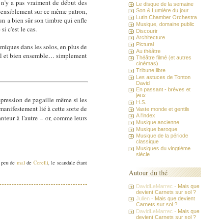
 n'y a pas vraiment de début des
Le disque de la semaine
 sensiblement sur ce même patron,
Son & Lumière du jour
Lutin Chamber Orchestra
un a bien sûr son timbre qui enfle
Musique, domaine public
i c'est le cas.
Discourir
Architecture
Pictural
amiques dans les solos, en plus de
Au théâtre
 bel et bien ensemble… simplement
Théâtre filmé (et autres
cinémas)
Tribune libre
Les astuces de Tonton
David
En passant - brèves et
jeux
pression de pagaille même si les
H.S.
manifestement lié à cette sorte de
Vaste monde et gentils
A l'index
anteur à l'autre – or, comme leurs
Musique ancienne
Musique baroque
Musique de la période
classique
Musiques du vingtième
siècle
 peu de
mal
de
Corelli
, le scandale étant
Autour du thé
DavidLeMarrec -
Mais que
devient Carnets sur sol ?
Julien -
Mais que devient
Carnets sur sol ?
DavidLeMarrec -
Mais que
devient Carnets sur sol ?