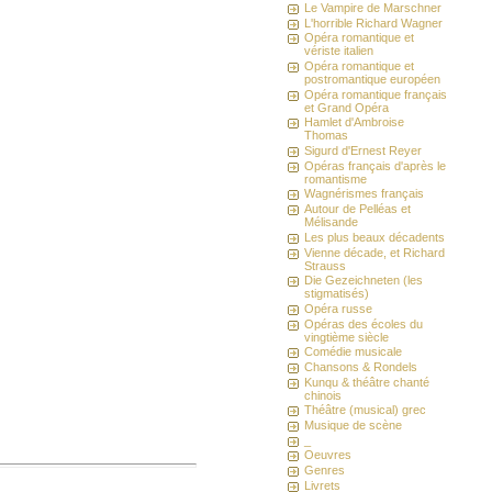
Le Vampire de Marschner
L'horrible Richard Wagner
Opéra romantique et
vériste italien
Opéra romantique et
postromantique européen
Opéra romantique français
et Grand Opéra
Hamlet d'Ambroise
Thomas
Sigurd d'Ernest Reyer
Opéras français d'après le
romantisme
Wagnérismes français
Autour de Pelléas et
Mélisande
Les plus beaux décadents
Vienne décade, et Richard
Strauss
Die Gezeichneten (les
stigmatisés)
Opéra russe
Opéras des écoles du
vingtième siècle
Comédie musicale
Chansons & Rondels
Kunqu & théâtre chanté
chinois
Théâtre (musical) grec
Musique de scène
_
Oeuvres
Genres
Livrets